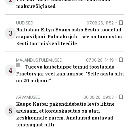
maksuvõlglased
UUDISED
07.08.26, 11:52
Rallistaar Elfyn Evans ostis Eestis toodetud
3
aiapaviljoni. Palmako juht: see on tunnustus
Eesti tootmiskvaliteedile
MAJANDUSTULEMUSED
07.08.26, 14:19
Tugeva käibehüppe teinud tööstusidu
4
Fractory jäi veel kahjumisse. “Selle aasta siht
on 20 miljonit”
ARVAMUSED
06.08.26, 09:03
Kaupo Karba: pakendidebatis levib lihtne
5
arusaam, et korduskasutus on alati
keskkonnale parem. Analüüsid näitavad
teistsugust pilti