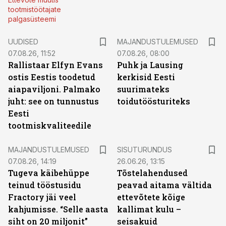
tootmistöötajate
palgasüsteemi
UUDISED
MAJANDUSTULEMUSED
07.08.26, 11:52
07.08.26, 08:00
Rallistaar Elfyn Evans
Puhk ja Lausing
ostis Eestis toodetud
kerkisid Eesti
aiapaviljoni. Palmako
suurimateks
juht: see on tunnustus
toidutöösturiteks
Eesti
tootmiskvaliteedile
ST
MAJANDUSTULEMUSED
SISUTURUNDUS
07.08.26, 14:19
26.06.26, 13:15
Tugeva käibehüppe
Tõstelahendused
teinud tööstusidu
peavad aitama vältida
Fractory jäi veel
ettevõtete kõige
kahjumisse. “Selle aasta
kallimat kulu –
siht on 20 miljonit”
seisakuid