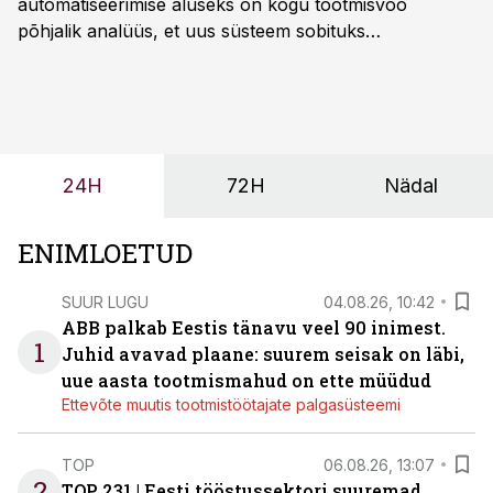
automatiseerimise aluseks on kogu tootmisvoo
põhjalik analüüs, et uus süsteem sobituks
olemasolevasse keskkonda, aitaks vähendada
tööjõuvajadust ning oleks valmis ka ettevõtte
tulevasteks arenguteks. Lihtsalt roboti lisamine
enamasti oodatud tulemust ei too, nendib tootmise ja
tööstuse automatiseerimislahenduste arendaja Smitech
24H
72H
Nädal
OÜ tegevjuht Sander Mitendorf.
ENIMLOETUD
SUUR LUGU
04.08.26, 10:42
ABB palkab Eestis tänavu veel 90 inimest.
1
Juhid avavad plaane: suurem seisak on läbi,
uue aasta tootmismahud on ette müüdud
Ettevõte muutis tootmistöötajate palgasüsteemi
TOP
06.08.26, 13:07
2
TOP 231 | Eesti tööstussektori suuremad