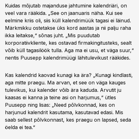
Kuidas mõjutab majanduse jahtumine kalendriäri, on
veel vara rääkida. „See on jaanuaris näha. Kui see
eelmine kriis oli, siis küll kalendrimüük tagasi ei läinud.
Märkmikku ostetakse üks kord aastas ja nii palju raha
ikka leitakse,“ sõnas juht. „Mis puudutab
korporatiivkliente, kes ostavad firmakingitusteks, sealt
võib küll tagasilöök tulla. Aga ma ei usu, et väga suur,“
nentis Puusepp kalendrimüügi lähitulevikust rääkides.
Kas kalendrid kaovad kunagi ka ära? „Kunagi kindlasti,
aga mitte praegu. Ma arvan, et see on väga kauges
tulevikus, kui kalender võib ära kaduda. Arvutit ju
kaasas ei kanna ja teine asi on harjumus,“ ütles
Puusepp ning lisas: „Need põlvkonnad, kes on
harjunud kalendrit kasutama, kasutavad edasi. Mis
saab sellest põlvkonnast, kes praegu on lapsed, seda
öelda ei tea.“