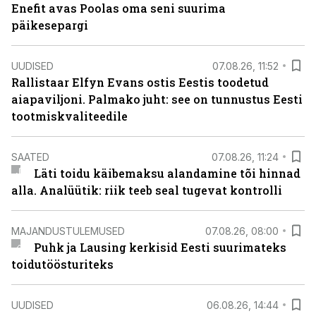
Enefit avas Poolas oma seni suurima
päikesepargi
UUDISED
07.08.26, 11:52
Rallistaar Elfyn Evans ostis Eestis toodetud
aiapaviljoni. Palmako juht: see on tunnustus Eesti
tootmiskvaliteedile
SAATED
07.08.26, 11:24
Läti toidu käibemaksu alandamine tõi hinnad
alla. Analüütik: riik teeb seal tugevat kontrolli
MAJANDUSTULEMUSED
07.08.26, 08:00
Puhk ja Lausing kerkisid Eesti suurimateks
toidutöösturiteks
UUDISED
06.08.26, 14:44