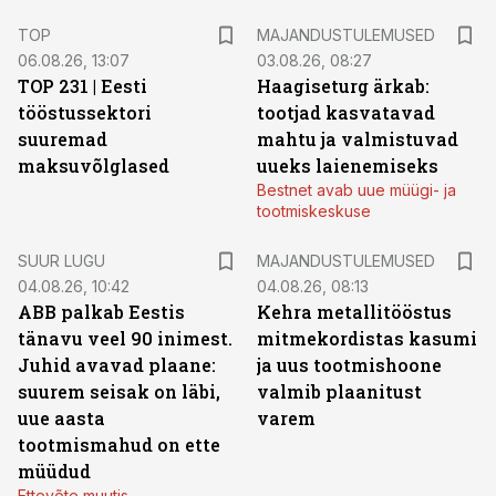
TOP
MAJANDUSTULEMUSED
06.08.26, 13:07
03.08.26, 08:27
TOP 231 | Eesti
Haagiseturg ärkab:
tööstussektori
tootjad kasvatavad
suuremad
mahtu ja valmistuvad
maksuvõlglased
uueks laienemiseks
Bestnet avab uue müügi- ja
tootmiskeskuse
SUUR LUGU
MAJANDUSTULEMUSED
04.08.26, 10:42
04.08.26, 08:13
ABB palkab Eestis
Kehra metallitööstus
tänavu veel 90 inimest.
mitmekordistas kasumi
Juhid avavad plaane:
ja uus tootmishoone
suurem seisak on läbi,
valmib plaanitust
uue aasta
varem
tootmismahud on ette
müüdud
Ettevõte muutis