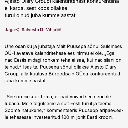
Ajasto Diary Groupi kalendritehast konkurendina
ei karda, sest koos ollakse
turul olnud juba kümme aastat.
Jaga
Salvesta
Vihja
Ühe osaniku ja juhataja Mait Puusepa sõnul Sulemees
OÜ-l avatava kalendritehase ees hirmu ei ole. „Ega
nad Eestis midagi rohkem teha ei saa, kui nad siiani on
teinud,“ lisas ta. Puusepa sõnul ollakse Ajasto Diary
Groupi alla kuuluva Büroodisain OÜga konkureeritud
juba kümme aastat.
„See on nii suur firma, et nad võivad seda endale
lubada. Meie tegutseme ainult Eesti turul ja teeme
Soome natukene,“ kommenteeris Puusepp aripaev.ee-
le tehasesse investeeritud 100 miljonit Eesti krooni.