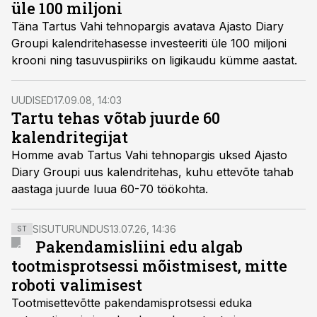
üle 100 miljoni
Täna Tartus Vahi tehnopargis avatava Ajasto Diary
Groupi kalendritehasesse investeeriti üle 100 miljoni
krooni ning tasuvuspiiriks on ligikaudu kümme aastat.
UUDISED
17.09.08, 14:03
Tartu tehas võtab juurde 60
kalendritegijat
Homme avab Tartus Vahi tehnopargis uksed Ajasto
Diary Groupi uus kalendritehas, kuhu ettevõte tahab
aastaga juurde luua 60-70 töökohta.
SISUTURUNDUS
13.07.26, 14:36
ST
Pakendamisliini edu algab
tootmisprotsessi mõistmisest, mitte
roboti valimisest
Tootmisettevõtte pakendamisprotsessi eduka