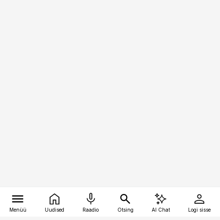
Menüü
Uudised
Raadio
Otsing
AI Chat
Logi sisse