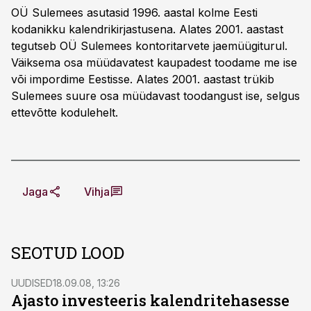
OÜ Sulemees asutasid 1996. aastal kolme Eesti
kodanikku kalendrikirjastusena. Alates 2001. aastast
tegutseb OÜ Sulemees kontoritarvete jaemüügiturul.
Väiksema osa müüdavatest kaupadest toodame me ise
või impordime Eestisse. Alates 2001. aastast trükib
Sulemees suure osa müüdavast toodangust ise, selgus
ettevõtte kodulehelt.
Jaga
Vihja
SEOTUD LOOD
UUDISED
18.09.08, 13:26
Ajasto investeeris kalendritehasesse