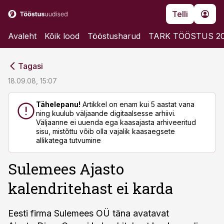
Telli
Avaleht
Kõik lood
Tööstusharud
TARK TÖÖSTUS 2
cebook
cebook
Tagasi
Twitter)
Twitter)
18.09.08, 15:07
kedIn
kedIn
Tähelepanu!
Artikkel on enam kui 5 aastat vana
ning kuulub väljaande digitaalsesse arhiivi.
ail
ail
Väljaanne ei uuenda ega kaasajasta arhiveeritud
sisu, mistõttu võib olla vajalik kaasaegsete
k
k
allikatega tutvumine
Sulemees Ajasto
kalendritehast ei karda
Eesti firma Sulemees OÜ täna avatavat