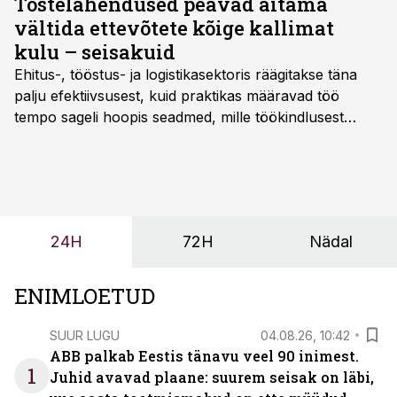
Tõstelahendused peavad aitama
vältida ettevõtete kõige kallimat
kulu – seisakuid
Ehitus-, tööstus- ja logistikasektoris räägitakse täna
palju efektiivsusest, kuid praktikas määravad töö
tempo sageli hoopis seadmed, mille töökindlusest
sõltub kogu objekti või tootmise sujuvus. Kui tõstuk
seisab, töö katkeb või masin ei vasta töötingimustele,
ei tähenda see ettevõtte jaoks ainult tehnilist
probleemi, vaid otsest rahalist kulu, venivaid tähtaegu
ja suuremaid riske tööohutusele.
24H
72H
Nädal
ENIMLOETUD
SUUR LUGU
04.08.26, 10:42
ABB palkab Eestis tänavu veel 90 inimest.
1
Juhid avavad plaane: suurem seisak on läbi,