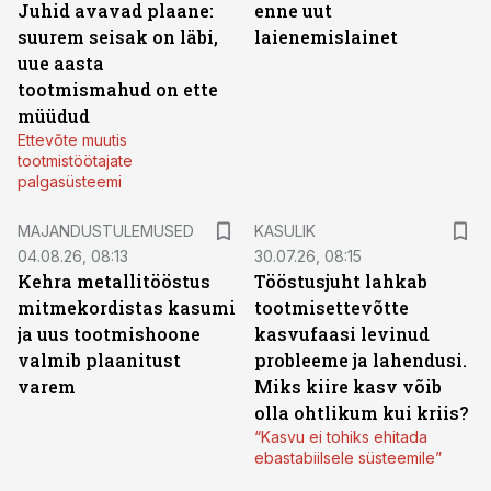
Juhid avavad plaane:
enne uut
suurem seisak on läbi,
laienemislainet
uue aasta
tootmismahud on ette
müüdud
Ettevõte muutis
tootmistöötajate
palgasüsteemi
MAJANDUSTULEMUSED
KASULIK
04.08.26, 08:13
30.07.26, 08:15
Kehra metallitööstus
Tööstusjuht lahkab
mitmekordistas kasumi
tootmisettevõtte
ja uus tootmishoone
kasvufaasi levinud
valmib plaanitust
probleeme ja lahendusi.
varem
Miks kiire kasv võib
olla ohtlikum kui kriis?
“Kasvu ei tohiks ehitada
ebastabiilsele süsteemile”