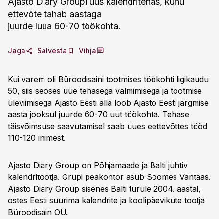
Ajasto Diary Groupi uus kalendritehas, kuhu
ettevõte tahab aastaga
juurde luua 60-70 töökohta.
Jaga
Salvesta
Vihja
Kui varem oli Büroodisaini tootmises töökohti ligikaudu
50, siis seoses uue tehasega valmimisega ja tootmise
üleviimisega Ajasto Eesti alla loob Ajasto Eesti järgmise
aasta jooksul juurde 60-70 uut töökohta. Tehase
täisvõimsuse saavutamisel saab uues eettevõttes tööd
110-120 inimest.
Ajasto Diary Group on Põhjamaade ja Balti juhtiv
kalendritootja. Grupi peakontor asub Soomes Vantaas.
Ajasto Diary Group sisenes Balti turule 2004. aastal,
ostes Eesti suurima kalendrite ja koolipäevikute tootja
Büroodisain OÜ.