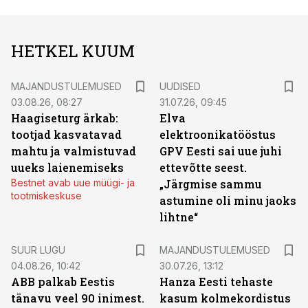
HETKEL KUUM
MAJANDUSTULEMUSED
UUDISED
03.08.26, 08:27
31.07.26, 09:45
Haagiseturg ärkab:
Elva
tootjad kasvatavad
elektroonikatööstus
mahtu ja valmistuvad
GPV Eesti sai uue juhi
uueks laienemiseks
ettevõtte seest.
Bestnet avab uue müügi- ja
„Järgmise sammu
tootmiskeskuse
astumine oli minu jaoks
lihtne“
SUUR LUGU
MAJANDUSTULEMUSED
04.08.26, 10:42
30.07.26, 13:12
ABB palkab Eestis
Hanza Eesti tehaste
tänavu veel 90 inimest.
kasum kolmekordistus