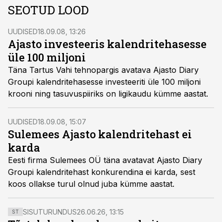
SEOTUD LOOD
UUDISED
18.09.08, 13:26
Ajasto investeeris kalendritehasesse
üle 100 miljoni
Täna Tartus Vahi tehnopargis avatava Ajasto Diary
Groupi kalendritehasesse investeeriti üle 100 miljoni
krooni ning tasuvuspiiriks on ligikaudu kümme aastat.
UUDISED
18.09.08, 15:07
Sulemees Ajasto kalendritehast ei
karda
Eesti firma Sulemees OÜ täna avatavat Ajasto Diary
Groupi kalendritehast konkurendina ei karda, sest
koos ollakse turul olnud juba kümme aastat.
SISUTURUNDUS
26.06.26, 13:15
ST