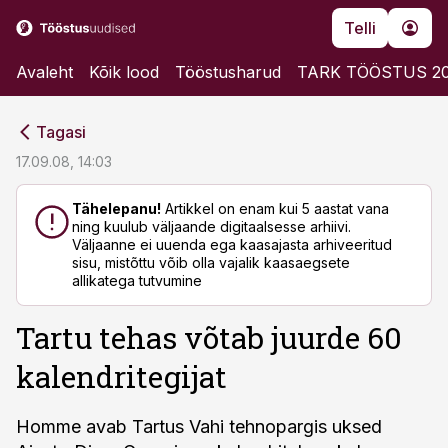
Telli
Avaleht
Kõik lood
Tööstusharud
TARK TÖÖSTUS 2
cebook
cebook
Tagasi
Twitter)
Twitter)
17.09.08, 14:03
kedIn
kedIn
Tähelepanu!
Artikkel on enam kui 5 aastat vana
ning kuulub väljaande digitaalsesse arhiivi.
ail
ail
Väljaanne ei uuenda ega kaasajasta arhiveeritud
sisu, mistõttu võib olla vajalik kaasaegsete
k
k
allikatega tutvumine
Tartu tehas võtab juurde 60
kalendritegijat
Homme avab Tartus Vahi tehnopargis uksed