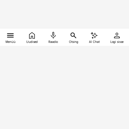
Menüü
Uudised
Raadio
Otsing
AI Chat
Logi sisse
Vana-Lõuna 39/1, 19094 Tallinn
(+372) 667 0111
toostusuudised@toostusuudised.ee
Telli
Reklaam
Firmast
Sisu kasutamisõigused
Ajakirjaniku