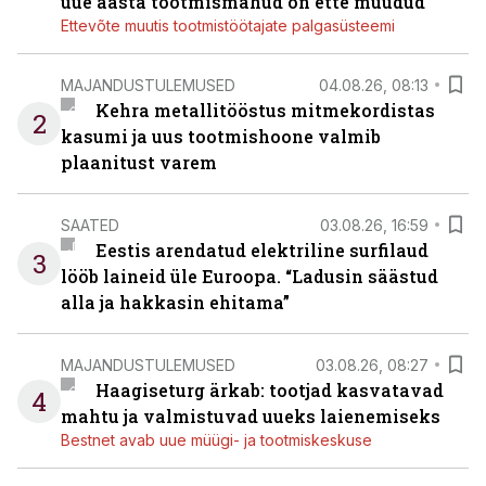
uue aasta tootmismahud on ette müüdud
Ettevõte muutis tootmistöötajate palgasüsteemi
MAJANDUSTULEMUSED
04.08.26, 08:13
Kehra metallitööstus mitmekordistas
2
kasumi ja uus tootmishoone valmib
plaanitust varem
SAATED
03.08.26, 16:59
Eestis arendatud elektriline surfilaud
3
lööb laineid üle Euroopa. “Ladusin säästud
alla ja hakkasin ehitama”
MAJANDUSTULEMUSED
03.08.26, 08:27
Haagiseturg ärkab: tootjad kasvatavad
4
mahtu ja valmistuvad uueks laienemiseks
Bestnet avab uue müügi- ja tootmiskeskuse