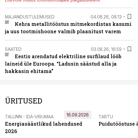
MAJANDUSTULEMUSED
04.08.26, 08:13
Kehra metallitööstus mitmekordistas kasumi
ja uus tootmishoone valmib plaanitust varem
SAATED
03.08.26, 16:59
Eestis arendatud elektriline surfilaud lööb
laineid üle Euroopa. “Ladusin säästud alla ja
hakkasin ehitama”
ÜRITUSED
16.09.2026
TALLINN - IDA-VIRUMAA
TARTU
Energiasäästlikud lahendused
Puidutööstuse 
2026