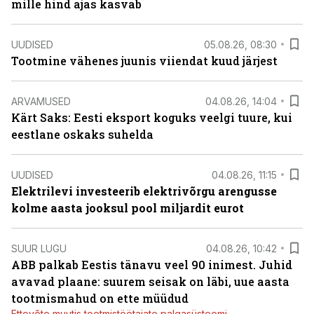
mille hind ajas kasvab
UUDISED
05.08.26, 08:30
Tootmine vähenes juunis viiendat kuud järjest
ARVAMUSED
04.08.26, 14:04
Kärt Saks: Eesti eksport koguks veelgi tuure, kui
eestlane oskaks suhelda
UUDISED
04.08.26, 11:15
Elektrilevi investeerib elektrivõrgu arengusse
kolme aasta jooksul pool miljardit eurot
SUUR LUGU
04.08.26, 10:42
ABB palkab Eestis tänavu veel 90 inimest. Juhid
avavad plaane: suurem seisak on läbi, uue aasta
tootmismahud on ette müüdud
Ettevõte muutis tootmistöötajate palgasüsteemi