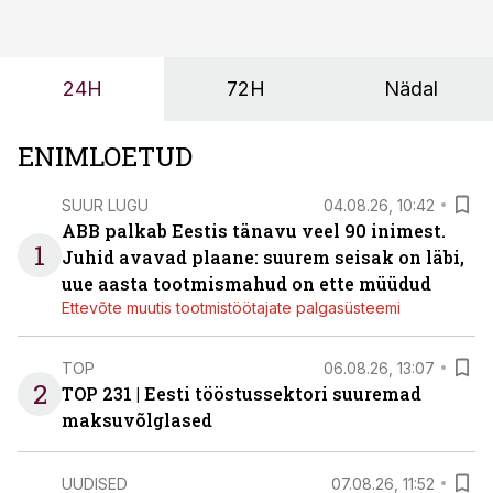
ning partnerit ei valita enam ainult tootmisvõimekuse
või hinnakirja järgi.
24H
72H
Nädal
ENIMLOETUD
SUUR LUGU
04.08.26, 10:42
ABB palkab Eestis tänavu veel 90 inimest.
1
Juhid avavad plaane: suurem seisak on läbi,
uue aasta tootmismahud on ette müüdud
Ettevõte muutis tootmistöötajate palgasüsteemi
TOP
06.08.26, 13:07
2
TOP 231 | Eesti tööstussektori suuremad
maksuvõlglased
UUDISED
07.08.26, 11:52