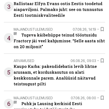
Rallistaar Elfyn Evans ostis Eestis toodetud
3
aiapaviljoni. Palmako juht: see on tunnustus
Eesti tootmiskvaliteedile
MAJANDUSTULEMUSED
07.08.26, 14:19
Tugeva käibehüppe teinud tööstusidu
4
Fractory jäi veel kahjumisse. “Selle aasta siht
on 20 miljonit”
ARVAMUSED
06.08.26, 09:03
Kaupo Karba: pakendidebatis levib lihtne
5
arusaam, et korduskasutus on alati
keskkonnale parem. Analüüsid näitavad
teistsugust pilti
MAJANDUSTULEMUSED
07.08.26, 08:00
6
Puhk ja Lausing kerkisid Eesti