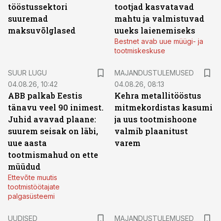
tööstussektori
tootjad kasvatavad
suuremad
mahtu ja valmistuvad
maksuvõlglased
uueks laienemiseks
Bestnet avab uue müügi- ja
tootmiskeskuse
SUUR LUGU
MAJANDUSTULEMUSED
04.08.26, 10:42
04.08.26, 08:13
ABB palkab Eestis
Kehra metallitööstus
tänavu veel 90 inimest.
mitmekordistas kasumi
Juhid avavad plaane:
ja uus tootmishoone
suurem seisak on läbi,
valmib plaanitust
uue aasta
varem
tootmismahud on ette
müüdud
Ettevõte muutis
tootmistöötajate
palgasüsteemi
UUDISED
MAJANDUSTULEMUSED