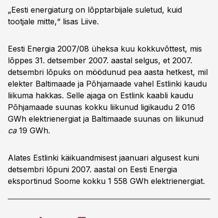
„Eesti energiaturg on lõpptarbijale suletud, kuid
tootjale mitte,“ lisas Liive.
Eesti Energia 2007/08 üheksa kuu kokkuvõttest, mis
lõppes 31. detsember 2007. aastal selgus, et 2007.
detsembri lõpuks on möödunud pea aasta hetkest, mil
elekter Baltimaade ja Põhjamaade vahel Estlinki kaudu
liikuma hakkas. Selle ajaga on Estlink kaabli kaudu
Põhjamaade suunas kokku liikunud ligikaudu 2 016
GWh elektrienergiat ja Baltimaade suunas on liikunud
ca
19 GWh.
Alates Estlinki käikuandmisest jaanuari algusest kuni
detsembri lõpuni 2007. aastal on Eesti Energia
eksportinud Soome kokku 1 558 GWh elektrienergiat.