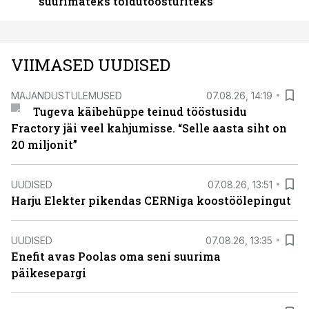
suurimateks toidutöösturiteks
VIIMASED UUDISED
MAJANDUSTULEMUSED
07.08.26, 14:19
Tugeva käibehüppe teinud tööstusidu
Fractory jäi veel kahjumisse. “Selle aasta siht on
20 miljonit”
UUDISED
07.08.26, 13:51
Harju Elekter pikendas CERNiga koostöölepingut
UUDISED
07.08.26, 13:35
Enefit avas Poolas oma seni suurima
päikesepargi