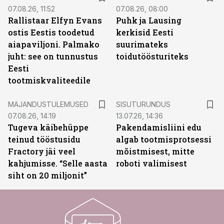
07.08.26, 11:52
07.08.26, 08:00
Rallistaar Elfyn Evans
Puhk ja Lausing
ostis Eestis toodetud
kerkisid Eesti
aiapaviljoni. Palmako
suurimateks
juht: see on tunnustus
toidutöösturiteks
Eesti
tootmiskvaliteedile
ST
MAJANDUSTULEMUSED
SISUTURUNDUS
07.08.26, 14:19
13.07.26, 14:36
Tugeva käibehüppe
Pakendamisliini edu
teinud tööstusidu
algab tootmisprotsessi
Fractory jäi veel
mõistmisest, mitte
kahjumisse. “Selle aasta
roboti valimisest
siht on 20 miljonit”