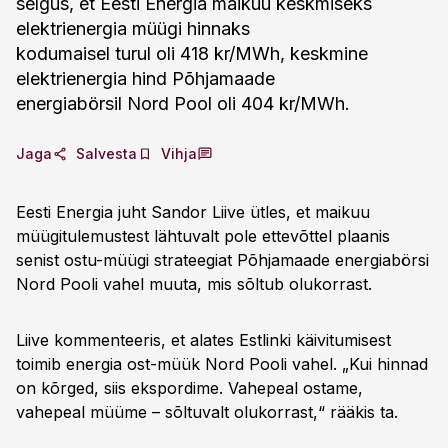
selgus, et Eesti Energia maikuu keskmiseks
elektrienergia müügi hinnaks
kodumaisel turul oli 418 kr/MWh, keskmine
elektrienergia hind Põhjamaade
energiabörsil Nord Pool oli 404 kr/MWh.
Jaga
Salvesta
Vihja
Eesti Energia juht Sandor Liive ütles, et maikuu
müügitulemustest lähtuvalt pole ettevõttel plaanis
senist ostu-müügi strateegiat Põhjamaade energiabörsi
Nord Pooli vahel muuta, mis sõltub olukorrast.
Liive kommenteeris, et alates Estlinki käivitumisest
toimib energia ost-müük Nord Pooli vahel. „Kui hinnad
on kõrged, siis ekspordime. Vahepeal ostame,
vahepeal müüme – sõltuvalt olukorrast,“ rääkis ta.