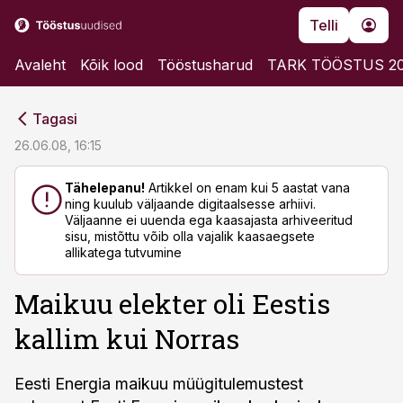
Telli
Avaleht
Kõik lood
Tööstusharud
TARK TÖÖSTUS 2
cebook
cebook
Tagasi
Twitter)
Twitter)
26.06.08, 16:15
kedIn
kedIn
Tähelepanu!
Artikkel on enam kui 5 aastat vana
ning kuulub väljaande digitaalsesse arhiivi.
ail
ail
Väljaanne ei uuenda ega kaasajasta arhiveeritud
sisu, mistõttu võib olla vajalik kaasaegsete
k
k
allikatega tutvumine
Maikuu elekter oli Eestis
kallim kui Norras
Eesti Energia maikuu müügitulemustest