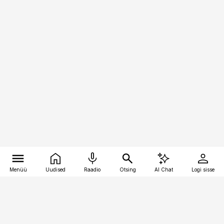
Menüü
Uudised
Raadio
Otsing
AI Chat
Logi sisse
Vana-Lõuna 39/1, 19094 Tallinn