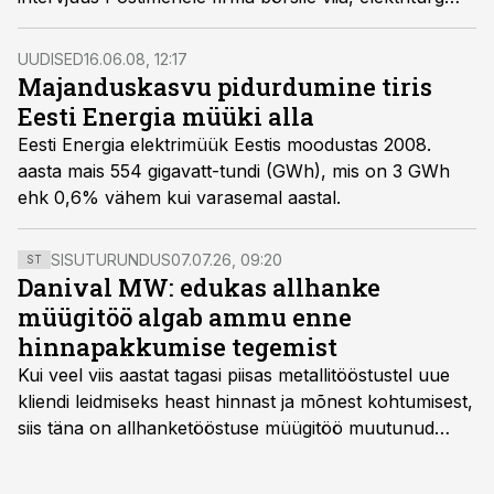
avada ja loobuda mõttest toota kogu vajalik elekter
kodumaal.
UUDISED
16.06.08, 12:17
Majanduskasvu pidurdumine tiris
Eesti Energia müüki alla
Eesti Energia elektrimüük Eestis moodustas 2008.
aasta mais 554 gigavatt-tundi (GWh), mis on 3 GWh
ehk 0,6% vähem kui varasemal aastal.
SISUTURUNDUS
07.07.26, 09:20
ST
Danival MW: edukas allhanke
müügitöö algab ammu enne
hinnapakkumise tegemist
Kui veel viis aastat tagasi piisas metallitööstustel uue
kliendi leidmiseks heast hinnast ja mõnest kohtumisest,
siis täna on allhanketööstuse müügitöö muutunud
märksa pikemaks ja süsteemsemaks. Konkurents on
kasvanud, kliendid kaaluvad otsuseid põhjalikumalt