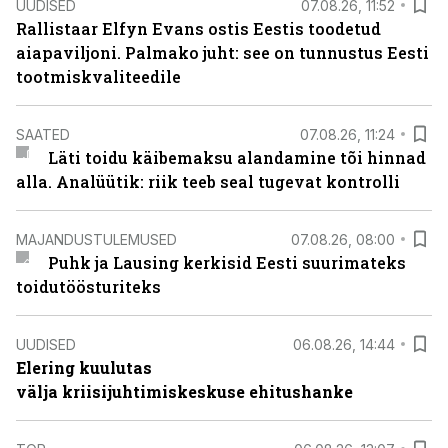
UUDISED
07.08.26, 11:52
Rallistaar Elfyn Evans ostis Eestis toodetud
aiapaviljoni. Palmako juht: see on tunnustus Eesti
tootmiskvaliteedile
SAATED
07.08.26, 11:24
Läti toidu käibemaksu alandamine tõi hinnad
alla. Analüütik: riik teeb seal tugevat kontrolli
MAJANDUSTULEMUSED
07.08.26, 08:00
Puhk ja Lausing kerkisid Eesti suurimateks
toidutöösturiteks
UUDISED
06.08.26, 14:44
Elering kuulutas
välja kriisijuhtimiskeskuse ehitushanke