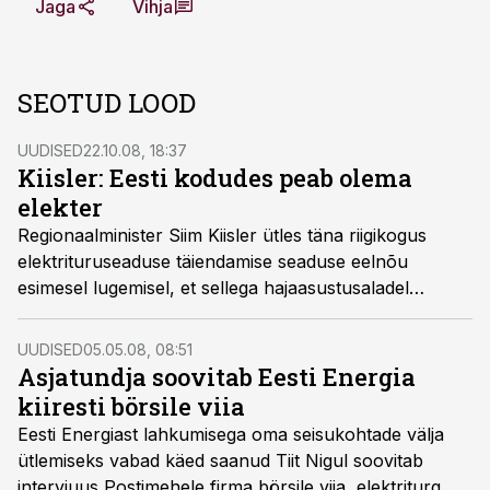
Jaga
Vihja
SEOTUD LOOD
UUDISED
22.10.08, 18:37
Kiisler: Eesti kodudes peab olema
elekter
Regionaalminister Siim Kiisler ütles täna riigikogus
elektrituruseaduse täiendamise seaduse eelnõu
esimesel lugemisel, et sellega hajaasustusaladel
paiknevatele peredele elektrivõrguga liitumise
võimaldamine on suure regionaalpoliitilise tähtsusega.
UUDISED
05.05.08, 08:51
Asjatundja soovitab Eesti Energia
kiiresti börsile viia
Eesti Energiast lahkumisega oma seisukohtade välja
ütlemiseks vabad käed saanud Tiit Nigul soovitab
intervjuus Postimehele firma börsile viia, elektriturg