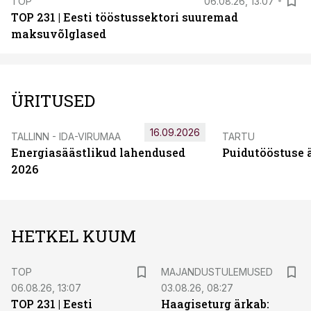
TOP
06.08.26, 13:07
TOP 231 | Eesti tööstussektori suuremad
maksuvõlglased
ÜRITUSED
16.09.2026
TALLINN - IDA-VIRUMAA
TARTU
Energiasäästlikud lahendused
Puidutööstuse 
2026
HETKEL KUUM
TOP
MAJANDUSTULEMUSED
06.08.26, 13:07
03.08.26, 08:27
TOP 231 | Eesti
Haagiseturg ärkab: