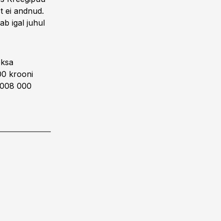
st ei andnud.
b igal juhul
eksa
00 krooni
1 008 000