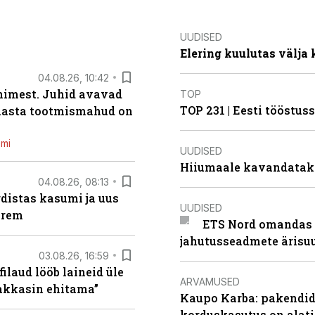
UUDISED
Elering kuulutas välja
04.08.26, 10:42
inimest. Juhid avavad
TOP
TOP 231 | Eesti tööstu
 aasta tootmismahud on
emi
UUDISED
Hiiumaale kavandatak
04.08.26, 08:13
distas kasumi ja uus
UUDISED
arem
ETS Nord omandas 
jahutusseadmete ärisu
03.08.26, 16:59
filaud lööb laineid üle
ARVAMUSED
hakkasin ehitama”
Kaupo Karba: pakendide
korduskasutus on alat