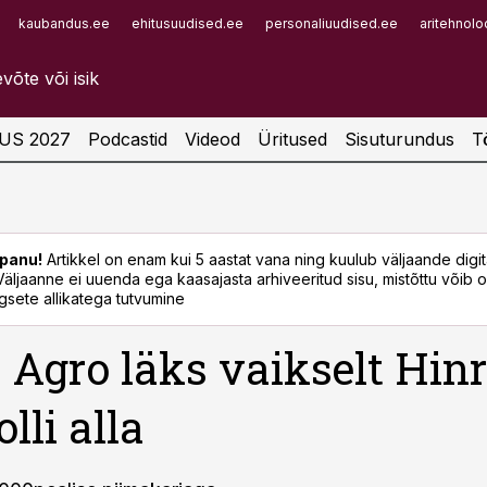
kaubandus.ee
ehitusuudised.ee
personaliuudised.ee
aritehnolo
Infopank
Radar
US 2027
Podcastid
Videod
Üritused
Sisuturundus
T
panu!
Artikkel on enam kui 5 aastat vana ning kuulub väljaande digi
. Väljaanne ei uuenda ega kaasajasta arhiveeritud sisu, mistõttu võib ol
sete allikatega tutvumine
 Agro läks vaikselt Hin
lli alla