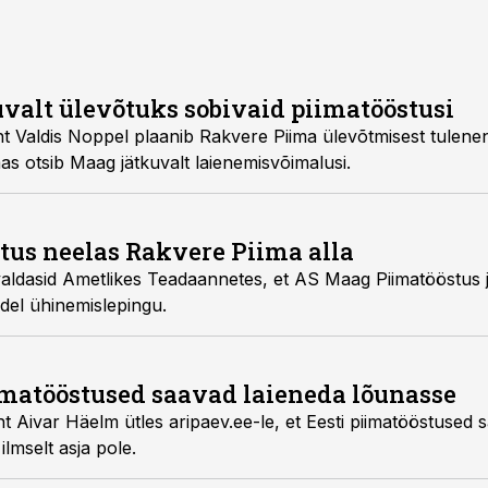
uvalt ülevõtuks sobivaid piimatööstusi
tulenenud ümberkorraldused
lõpetada sügiseks. Samas otsib Maag jätkuvalt laienemisvõimalusi.
us neelas Rakvere Piima alla
 et AS Maag Piimatööstus ja AS Rakvere Piim
sid möödunud reedel ühinemislepingu.
imatööstused saavad laieneda lõunasse
, et Eesti piimatööstused saavad laieneda Lätti ja
e neil ilmselt asja pole.