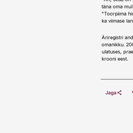
täna oma mullu
"Toorpiima hi
ka viimase lan
Äriregistri a
omanikku. 200
ulatuses, pra
krooni eest.
Jaga