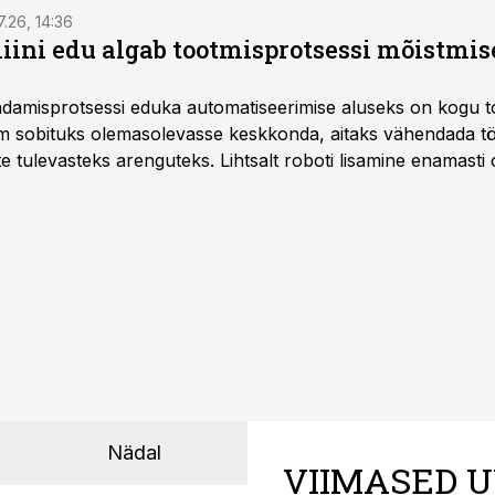
7.26, 14:36
ini edu algab tootmisprotsessi mõistmises
damisprotsessi eduka automatiseerimise aluseks on kogu t
m sobituks olemasolevasse keskkonda, aitaks vähendada tö
te tulevasteks arenguteks. Lihtsalt roboti lisamine enamasti
a tööstuse automatiseerimislahenduste arendaja Smitech OÜ
Nädal
VIIMASED U