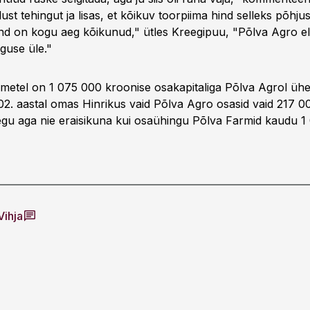
st tehingut ja lisas, et kõikuv toorpiima hind selleks põhju
nd on kogu aeg kõikunud," ütles Kreegipuu, "Põlva Agro ela
guse üle."
ndmetel on 1 075 000 kroonise osakapitaliga Põlva Agrol üh
2. aastal omas Hinrikus vaid Põlva Agro osasid vaid 217 0
egu aga nie eraisikuna kui osaühingu Põlva Farmid kaudu 
Vihja