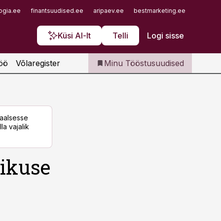
Iseteenindus
ogia.ee
finantsuudised.ee
aripaev.ee
bestmarketing.ee
finantsu
Telli Tööstusuudised
Küsi AI-lt
Telli
Logi sisse
öö
Võlaregister
Minu Tööstusuudised
taalsesse
la vajalik
rikuse