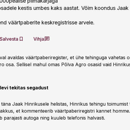
000pealise piimakarjaga
sadele kestis umbes kaks aastat. Võim koondus Jaak 
end väärtpaberite keskregistrisse arvele.
Salvesta
Vihja
al avaldas väärtpaberiregister, et ühe tehinguga vahetas
o osa. Sellisel mahul omas Põlva Agro osasid vaid Hinriku
levi tekitas segadust
 täna Jaak Hinrikusele helistas, Hinrikus tehingu toimumist t
pakkus, et kommenteerib väärtpaberiregistri kannet homme.
ab parajasti autoga ning kuuleb telefonis halvasti.