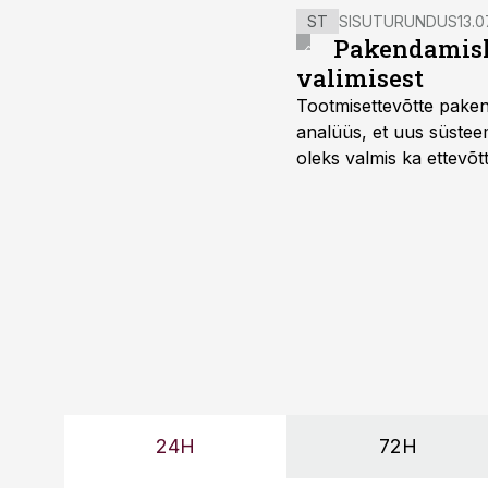
ST
SISUTURUNDUS
13.0
Pakendamisli
valimisest
Tootmisettevõtte paken
analüüs, et uus süstee
oleks valmis ka ettevõt
too, nendib tootmise j
Mitendorf.
24H
72H