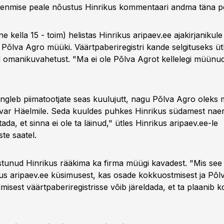
nmise peale nõustus Hinrikus kommentaari andma täna peal
e kella 15 - toim) helistas Hinrikus aripaev.ee ajakirjanikule 
t Põlva Agro müüki. Väärtpaberiregistri kande selgituseks ütl
 omanikuvahetust. "Ma ei ole Põlva Agrot kellelegi müünud
 ringleb piimatootjate seas kuulujutt, nagu Põlva Agro olek
Aivar Häelmile. Seda kuuldes puhkes Hinrikus südamest na
tada, et sinna ei ole ta läinud," ütles Hinrikus aripaev.ee-le
te saatel.
tunud Hinrikus rääkima ka firma müügi kavadest. "Mis see
kus aripaev.ee küsimusest, kas osade kokkuostmisest ja Põl
sest väärtpaberiregistrisse võib järeldada, et ta plaanib k