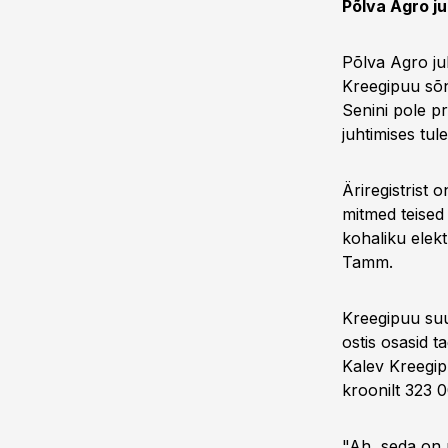
Põlva Agro ju
Põlva Agro ju
Kreegipuu sõn
Senini pole p
juhtimises tul
Äriregistrist 
mitmed teised
kohaliku elek
Tamm.
Kreegipuu suu
ostis osasid t
Kalev Kreegi
kroonilt 323 
"Ah, seda on 