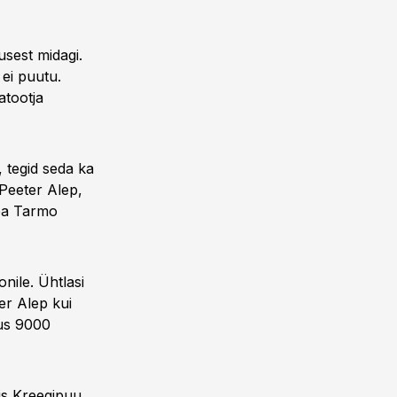
usest midagi.
ei puutu.
atootja
, tegid seda ka
Peeter Alep,
pea Tarmo
nile. Ühtlasi
er Alep kui
us 9000
ris Kreegipuu