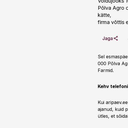
Võidujooks 1
Põlva Agro o
kätte,
firma võttis 
Jaga
Sel esmaspäev
000 Põlva Agr
Farmid.
Kehv telefoni
Kui aripaev.ee
ajanud, kuid 
ütles, et sõid