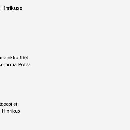
Hinrikuse
 omanikku 694
se firma Põlva
agasi ei
 Hinrikus