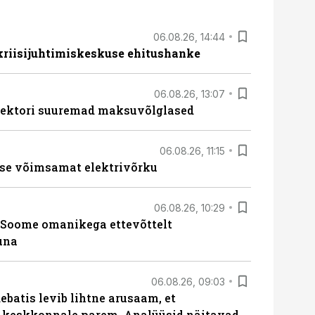
06.08.26, 14:44
 kriisijuhtimiskeskuse ehitushanke
06.08.26, 13:07
ssektori suuremad maksuvõlglased
06.08.26, 11:15
se võimsamat elektrivõrku
06.08.26, 10:29
Soome omanikega ettevõttelt
una
06.08.26, 09:03
batis levib lihtne arusaam, et
i keskkonnale parem. Analüüsid näitavad