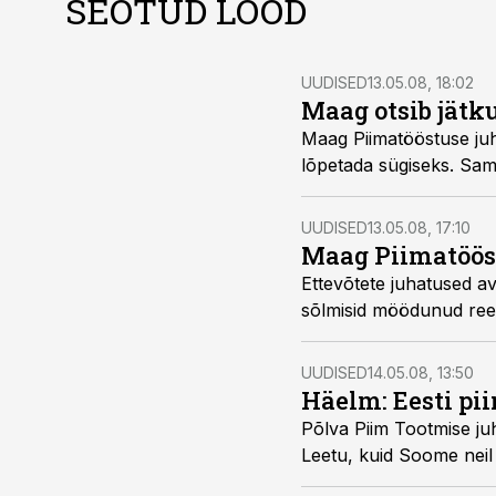
SEOTUD LOOD
UUDISED
13.05.08, 18:02
Maag otsib jätk
Maag Piimatööstuse juht Valdis Noppel plaanib Rakvere Piima ülevõtmisest 
UUDISED
13.05.08, 17:10
Maag Piimatööst
Ettevõtete juhatused avaldasid Ametlikes Teadaannetes,
sõlmi
UUDISED
14.05.08, 13:50
Häelm: Eesti pi
Põlva Piim Tootmise juht Aivar Häelm ütles aripaev.ee-le
Leetu, kuid Soom