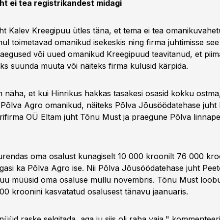
ht ei tea registrikandest midagi
ht Kalev Kreegipuu ütles täna, et tema ei tea omanikuvahet
ul toimetavad omanikud isekeskis ning firma juhtimisse see 
raegused või uued omanikud Kreegipuud teavitanud, et piim
eks suunda muuta või näiteks firma kulusid kärpida.
on näha, et kui Hinrikus hakkas tasakesi osasid kokku ostma
 Põlva Agro omanikud, näiteks Põlva Jõusöödatehase juht 
trifirma OÜ Eltam juht Tõnu Must ja praegune Põlva linna
rendas oma osalust kunagiselt 10 000 kroonilt 76 000 kroo
agasi ka Põlva Agro ise. Nii Põlva Jõusöödatehase juht Peet
puu müüsid oma osaluse mullu novembris. Tõnu Must loob
000 kroonini kasvatatud osalusest tänavu jaanuaris.
nüüd raske selgitada, aga ju siis oli raha vaja," kommentee