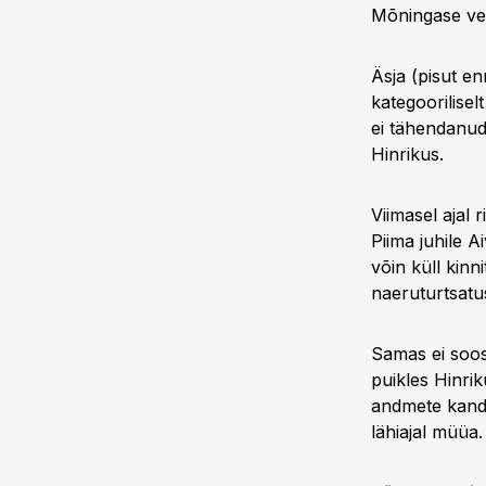
Mõningase vee
Äsja (pisut enn
kategoorilisel
ei tähendanud
Hinrikus.
Viimasel ajal
Piima juhile 
võin küll kinni
naeruturtsatus
Samas ei soos
puikles Hinri
andmete kandmi
lähiajal müüa.