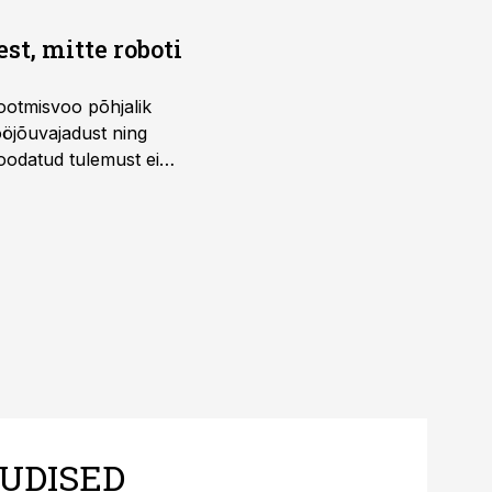
t, mitte roboti
ootmisvoo põhjalik
öjõuvajadust ning
 oodatud tulemust ei
 tegevjuht Sander
UDISED