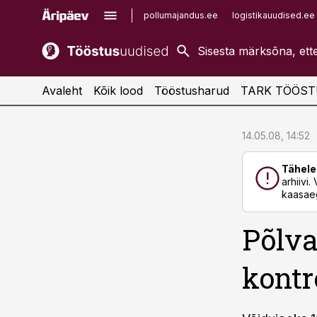
pollumajandus.ee
logistikauudised.ee
kaubandus.ee
imelineajalugu.ee
kinnisvarauudised.ee
imelineteadus.ee
Avaleht
Kõik lood
Tööstusharud
TARK TÖÖST
cebook
cebook
14.05.08, 14:52
Twitter)
Twitter)
Tähele
kedIn
kedIn
arhiivi
kaasaeg
ail
ail
Põlva
k
k
kontro