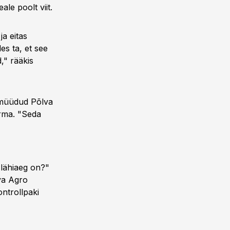
e poolt viit.
ja eitas
es ta, et see
," rääkis
s müüdud Põlva
erma. "Seda
 lähiaeg on?"
va Agro
ontrollpaki