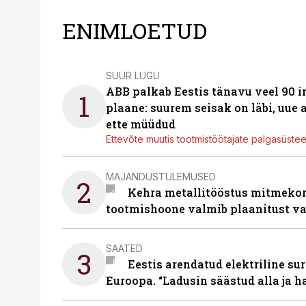
ENIMLOETUD
SUUR LUGU
ABB palkab Eestis tänavu veel 90 
1
plaane: suurem seisak on läbi, uue
ette müüdud
Ettevõte muutis tootmistöötajate palgasüste
MAJANDUSTULEMUSED
2
Kehra metallitööstus mitmekor
tootmishoone valmib plaanitust v
SAATED
3
Eestis arendatud elektriline sur
Euroopa. “Ladusin säästud alla ja 