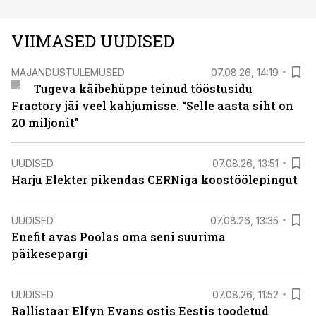
VIIMASED UUDISED
MAJANDUSTULEMUSED
07.08.26, 14:19
Tugeva käibehüppe teinud tööstusidu
Fractory jäi veel kahjumisse. “Selle aasta siht on
20 miljonit”
UUDISED
07.08.26, 13:51
Harju Elekter pikendas CERNiga koostöölepingut
UUDISED
07.08.26, 13:35
Enefit avas Poolas oma seni suurima
päikesepargi
UUDISED
07.08.26, 11:52
Rallistaar Elfyn Evans ostis Eestis toodetud