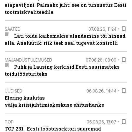
aiapaviljoni. Palmako juht: see on tunnustus Eesti
tootmiskvaliteedile
SAATED
07.08.26, 11:24
Läti toidu käibemaksu alandamine tõi hinnad
alla. Analüütik: riik teeb seal tugevat kontrolli
MAJANDUSTULEMUSED
07.08.26, 08:00
Puhk ja Lausing kerkisid Eesti suurimateks
toidutöösturiteks
UUDISED
06.08.26, 14:44
Elering kuulutas
välja kriisijuhtimiskeskuse ehitushanke
TOP
06.08.26, 13:07
TOP 231 | Eesti tööstussektori suuremad