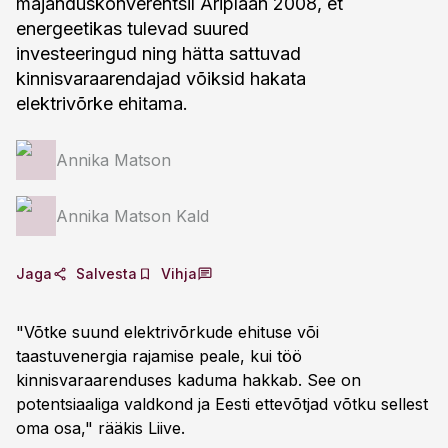
majanduskonverentsil Äriplaan 2008, et
energeetikas tulevad suured
investeeringud ning hätta sattuvad
kinnisvaraarendajad võiksid hakata
elektrivõrke ehitama.
Annika Matson
Annika Matson Kald
Jaga
Salvesta
Vihja
"Võtke suund elektrivõrkude ehituse või
taastuvenergia rajamise peale, kui töö
kinnisvaraarenduses kaduma hakkab. See on
potentsiaaliga valdkond ja Eesti ettevõtjad võtku sellest
oma osa," rääkis Liive.