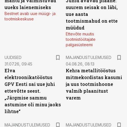
mahtu ja valmistuvad
Juhid avavad plaane:
uueks laienemiseks
suurem seisak on läbi,
Bestnet avab uue müügi- ja
uue aasta
tootmiskeskuse
tootmismahud on ette
müüdud
Ettevõte muutis
tootmistöötajate
palgasüsteemi
UUDISED
MAJANDUSTULEMUSED
31.07.26, 09:45
04.08.26, 08:13
Elva
Kehra metallitööstus
elektroonikatööstus
mitmekordistas kasumi
GPV Eesti sai uue juhi
ja uus tootmishoone
ettevõtte seest.
valmib plaanitust
„Järgmise sammu
varem
astumine oli minu jaoks
lihtne“
MAJANDUSTULEMUSED
MAJANDUSTULEMUSED