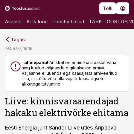
Telli
Avaleht
Kõik lood
Tööstusharud
TARK TÖÖSTUS 2
cebook
cebook
Tagasi
Twitter)
Twitter)
19.09.07, 18:18
kedIn
kedIn
Tähelepanu!
Artikkel on enam kui 5 aastat vana
ning kuulub väljaande digitaalsesse arhiivi.
ail
ail
Väljaanne ei uuenda ega kaasajasta arhiveeritud
sisu, mistõttu võib olla vajalik kaasaegsete
k
k
allikatega tutvumine
Liive: kinnisvaraarendajad
hakaku elektrivõrke ehitama
Eesti Energia juht Sandor Liive ütles Äripäeva