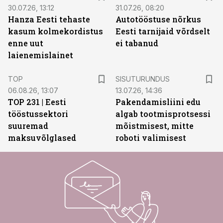
30.07.26, 13:12
31.07.26, 08:20
Hanza Eesti tehaste
Autotööstuse nõrkus
kasum kolmekordistus
Eesti tarnijaid võrdselt
enne uut
ei tabanud
laienemislainet
ST
TOP
SISUTURUNDUS
06.08.26, 13:07
13.07.26, 14:36
TOP 231 | Eesti
Pakendamisliini edu
tööstussektori
algab tootmisprotsessi
suuremad
mõistmisest, mitte
maksuvõlglased
roboti valimisest