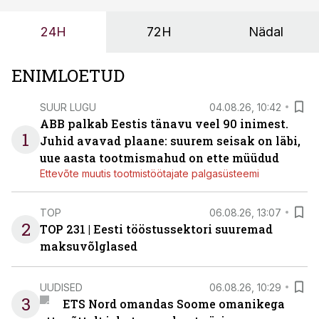
või hinnakirja järgi.
24H
72H
Nädal
ENIMLOETUD
SUUR LUGU
04.08.26, 10:42
ABB palkab Eestis tänavu veel 90 inimest.
1
Juhid avavad plaane: suurem seisak on läbi,
uue aasta tootmismahud on ette müüdud
Ettevõte muutis tootmistöötajate palgasüsteemi
TOP
06.08.26, 13:07
2
TOP 231 | Eesti tööstussektori suuremad
maksuvõlglased
UUDISED
06.08.26, 10:29
3
ETS Nord omandas Soome omanikega