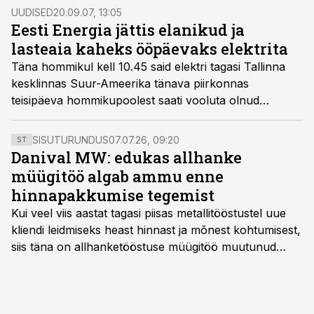
UUDISED
20.09.07, 13:05
Eesti Energia jättis elanikud ja
lasteaia kaheks ööpäevaks elektrita
Täna hommikul kell 10.45 said elektri tagasi Tallinna
kesklinnas Suur-Ameerika tänava piirkonnas
teisipäeva hommikupoolest saati vooluta olnud
majapidamised ja lasteaed.
SISUTURUNDUS
07.07.26, 09:20
ST
Danival MW: edukas allhanke
müügitöö algab ammu enne
hinnapakkumise tegemist
Kui veel viis aastat tagasi piisas metallitööstustel uue
kliendi leidmiseks heast hinnast ja mõnest kohtumisest,
siis täna on allhanketööstuse müügitöö muutunud
märksa pikemaks ja süsteemsemaks. Konkurents on
kasvanud, kliendid kaaluvad otsuseid põhjalikumalt
ning partnerit ei valita enam ainult tootmisvõimekuse