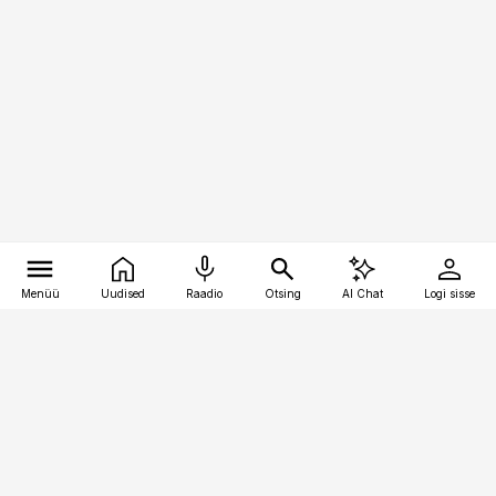
Menüü
Uudised
Raadio
Otsing
AI Chat
Logi sisse
Vana-Lõuna 39/1, 19094 Tallinn
(+372) 667 0111
toostusuudised@toostusuudised.ee