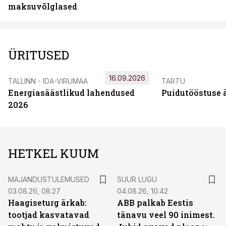
maksuvõlglased
ÜRITUSED
16.09.2026
TALLINN - IDA-VIRUMAA
TARTU
Energiasäästlikud lahendused
Puidutööstuse 
2026
HETKEL KUUM
MAJANDUSTULEMUSED
SUUR LUGU
03.08.26, 08:27
04.08.26, 10:42
Haagiseturg ärkab:
ABB palkab Eestis
tootjad kasvatavad
tänavu veel 90 inimest.