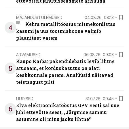
ettevõttelt jahutusseadmete ärisuuna
MAJANDUSTULEMUSED
04.08.26, 08:13
Kehra metallitööstus mitmekordistas
4
kasumi ja uus tootmishoone valmib
plaanitust varem
ARVAMUSED
06.08.26, 09:03
Kaupo Karba: pakendidebatis levib lihtne
5
arusaam, et korduskasutus on alati
keskkonnale parem. Analüüsid näitavad
teistsugust pilti
UUDISED
31.07.26, 09:45
Elva elektroonikatööstus GPV Eesti sai uue
6
juhi ettevõtte seest. „Järgmise sammu
astumine oli minu jaoks lihtne“