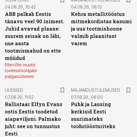
04.08.26, 10:42
04.08.26, 08:13
ABB palkab Eestis
Kehra metallitööstus
tänavu veel 90 inimest.
mitmekordistas kasumi
Juhid avavad plaane:
ja uus tootmishoone
suurem seisak on läbi,
valmib plaanitust
uue aasta
varem
tootmismahud on ette
müüdud
Ettevõte muutis
tootmistöötajate
palgasüsteemi
UUDISED
MAJANDUSTULEMUSED
07.08.26, 11:52
07.08.26, 08:00
Rallistaar Elfyn Evans
Puhk ja Lausing
ostis Eestis toodetud
kerkisid Eesti
aiapaviljoni. Palmako
suurimateks
juht: see on tunnustus
toidutöösturiteks
Eesti