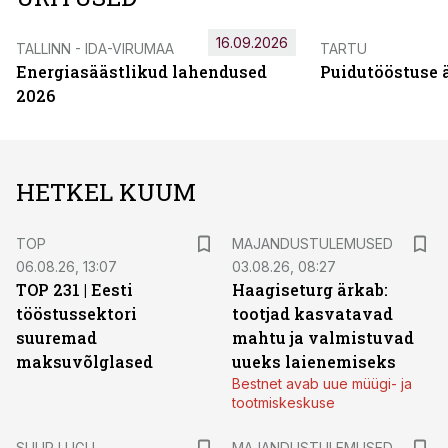
16.09.2026
TALLINN - IDA-VIRUMAA
TARTU
Energiasäästlikud lahendused
Puidutööstuse 
2026
HETKEL KUUM
TOP
MAJANDUSTULEMUSED
06.08.26, 13:07
03.08.26, 08:27
TOP 231 | Eesti
Haagiseturg ärkab:
tööstussektori
tootjad kasvatavad
suuremad
mahtu ja valmistuvad
maksuvõlglased
uueks laienemiseks
Bestnet avab uue müügi- ja
tootmiskeskuse
SUUR LUGU
MAJANDUSTULEMUSED