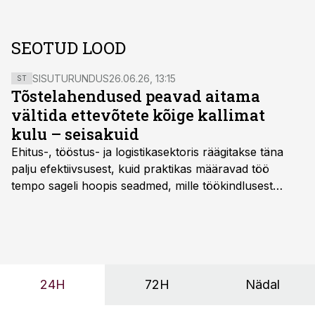
SEOTUD LOOD
SISUTURUNDUS
26.06.26, 13:15
ST
Tõstelahendused peavad aitama
vältida ettevõtete kõige kallimat
kulu – seisakuid
Ehitus-, tööstus- ja logistikasektoris räägitakse täna
palju efektiivsusest, kuid praktikas määravad töö
tempo sageli hoopis seadmed, mille töökindlusest
sõltub kogu objekti või tootmise sujuvus. Kui tõstuk
seisab, töö katkeb või masin ei vasta töötingimustele,
ei tähenda see ettevõtte jaoks ainult tehnilist
probleemi, vaid otsest rahalist kulu, venivaid tähtaegu
ja suuremaid riske tööohutusele.
24H
72H
Nädal