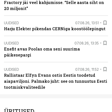
Fractory jäi veel kahjumisse. “Selle aasta siht on
20 miljonit”
UUDISED
07.08.26, 13:51
Harju Elekter pikendas CERNiga koostöölepingut
UUDISED
07.08.26, 13:35
Enefit avas Poolas oma seni suurima
päikesepargi
UUDISED
07.08.26, 11:52
Rallistaar Elfyn Evans ostis Eestis toodetud
aiapaviljoni. Palmako juht: see on tunnustus Eesti
tootmiskvaliteedile
ÜRITUSED