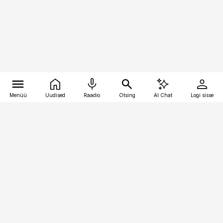
Menüü
Uudised
Raadio
Otsing
AI Chat
Logi sisse
Vana-Lõuna 39/1, 19094 Tallinn
(+372) 667 0111
toostusuudised@toostusuudised.ee
Telli
Reklaam
Firmast