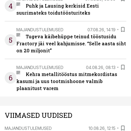
4
Puhk ja Lausing kerkisid Eesti
suurimateks toidutöösturiteks
MAJANDUSTULEMUSED
07.08.26, 14:19
Tugeva käibehüppe teinud tööstusidu
5
Fractory jäi veel kahjumisse. “Selle aasta siht
on 20 miljonit”
MAJANDUSTULEMUSED
04.08.26, 08:13
Kehra metallitööstus mitmekordistas
6
kasumi ja uus tootmishoone valmib
plaanitust varem
VIIMASED UUDISED
MAJANDUSTULEMUSED
10.08.26, 12:15