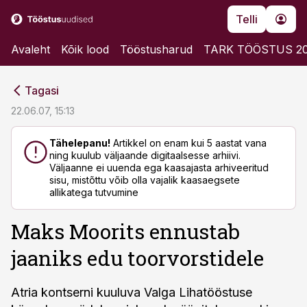
Telli
Avaleht
Kõik lood
Tööstusharud
TARK TÖÖSTUS 2
cebook
cebook
Tagasi
Twitter)
Twitter)
22.06.07, 15:13
kedIn
kedIn
Tähelepanu!
Artikkel on enam kui 5 aastat vana
ning kuulub väljaande digitaalsesse arhiivi.
ail
ail
Väljaanne ei uuenda ega kaasajasta arhiveeritud
sisu, mistõttu võib olla vajalik kaasaegsete
k
k
allikatega tutvumine
Maks Moorits ennustab
jaaniks edu toorvorstidele
Atria kontserni kuuluva Valga Lihatööstuse