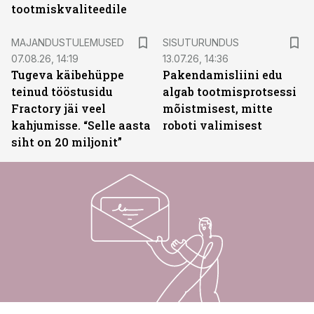
tootmiskvaliteedile
ST
MAJANDUSTULEMUSED
SISUTURUNDUS
07.08.26, 14:19
13.07.26, 14:36
Tugeva käibehüppe
Pakendamisliini edu
teinud tööstusidu
algab tootmisprotsessi
Fractory jäi veel
mõistmisest, mitte
kahjumisse. “Selle aasta
roboti valimisest
siht on 20 miljonit”