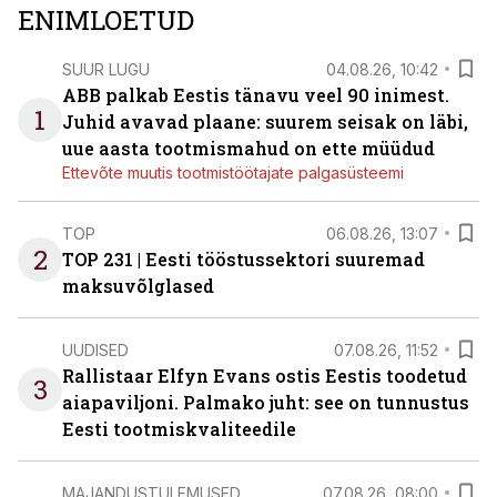
ENIMLOETUD
SUUR LUGU
04.08.26, 10:42
ABB palkab Eestis tänavu veel 90 inimest.
1
Juhid avavad plaane: suurem seisak on läbi,
uue aasta tootmismahud on ette müüdud
Ettevõte muutis tootmistöötajate palgasüsteemi
TOP
06.08.26, 13:07
2
TOP 231 | Eesti tööstussektori suuremad
maksuvõlglased
UUDISED
07.08.26, 11:52
Rallistaar Elfyn Evans ostis Eestis toodetud
3
aiapaviljoni. Palmako juht: see on tunnustus
Eesti tootmiskvaliteedile
MAJANDUSTULEMUSED
07.08.26, 08:00