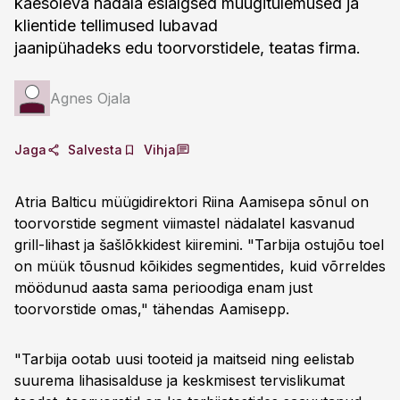
käesoleva nädala esialgsed müügitulemused ja
klientide tellimused lubavad
jaanipühadeks edu toorvorstidele, teatas firma.
Agnes Ojala
Jaga
Salvesta
Vihja
Atria Balticu müügidirektori Riina Aamisepa sõnul on
toorvorstide segment viimastel nädalatel kasvanud
grill-lihast ja šašlõkkidest kiiremini. "Tarbija ostujõu toel
on müük tõusnud kõikides segmentides, kuid võrreldes
möödunud aasta sama perioodiga enam just
toorvorstide omas," tähendas Aamisepp.
"Tarbija ootab uusi tooteid ja maitseid ning eelistab
suurema lihasisalduse ja keskmisest tervislikumat