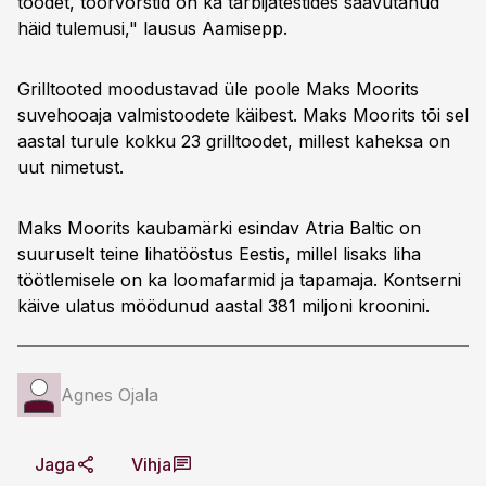
toodet, toorvorstid on ka tarbijatestides saavutanud
häid tulemusi," lausus Aamisepp.
Grilltooted moodustavad üle poole Maks Moorits
suvehooaja valmistoodete käibest. Maks Moorits tõi sel
aastal turule kokku 23 grilltoodet, millest kaheksa on
uut nimetust.
Maks Moorits kaubamärki esindav Atria Baltic on
suuruselt teine lihatööstus Eestis, millel lisaks liha
töötlemisele on ka loomafarmid ja tapamaja. Kontserni
käive ulatus möödunud aastal 381 miljoni kroonini.
Agnes Ojala
Jaga
Vihja