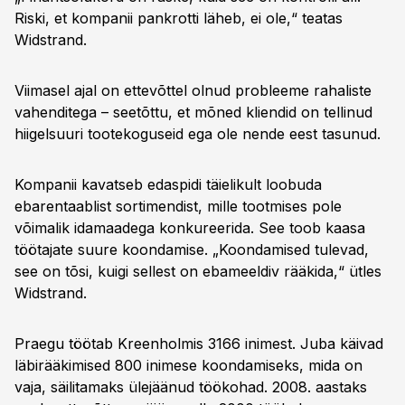
Riski, et kompanii pankrotti läheb, ei ole,“ teatas
Widstrand.
Viimasel ajal on ettevõttel olnud probleeme rahaliste
vahenditega – seetõttu, et mõned kliendid on tellinud
hiigelsuuri tootekoguseid ega ole nende eest tasunud.
Kompanii kavatseb edaspidi täielikult loobuda
ebarentaablist sortimendist, mille tootmises pole
võimalik idamaadega konkureerida. See toob kaasa
töötajate suure koondamise. „Koondamised tulevad,
see on tõsi, kuigi sellest on ebameeldiv rääkida,“ ütles
Widstrand.
Praegu töötab Kreenholmis 3166 inimest. Juba käivad
läbirääkimised 800 inimese koondamiseks, mida on
vaja, säilitamaks ülejäänud töökohad. 2008. aastaks