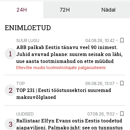
tööstuse automatiseerimislahenduste arendaja Smitech
24H
72H
Nädal
OÜ tegevjuht Sander Mitendorf.
ENIMLOETUD
SUUR LUGU
04.08.26, 10:42
ABB palkab Eestis tänavu veel 90 inimest.
1
Juhid avavad plaane: suurem seisak on läbi,
uue aasta tootmismahud on ette müüdud
Ettevõte muutis tootmistöötajate palgasüsteemi
TOP
06.08.26, 13:07
2
TOP 231 | Eesti tööstussektori suuremad
maksuvõlglased
UUDISED
07.08.26, 11:52
Rallistaar Elfyn Evans ostis Eestis toodetud
3
aiapaviljoni. Palmako juht: see on tunnustus