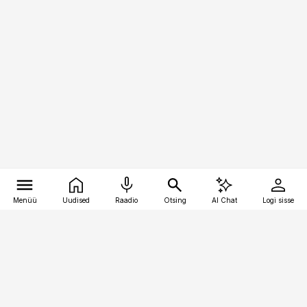
Menüü
Uudised
Raadio
Otsing
AI Chat
Logi sisse
Vana-Lõuna 39/1, 19094 Tallinn
(+372) 667 0111
toostusuudised@toostusuudised.ee