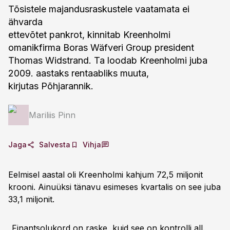
Tõsistele majandusraskustele vaatamata ei
ähvarda
ettevõtet pankrot, kinnitab Kreenholmi
omanikfirma Boras Wäfveri Group president
Thomas Widstrand. Ta loodab Kreenholmi juba
2009. aastaks rentaabliks muuta,
kirjutas Põhjarannik.
Mariliis Pinn
Jaga
Salvesta
Vihja
Eelmisel aastal oli Kreenholmi kahjum 72,5 miljonit
krooni. Ainuüksi tänavu esimeses kvartalis on see juba
33,1 miljonit.
„Finantsolukord on raske, kuid see on kontrolli all.