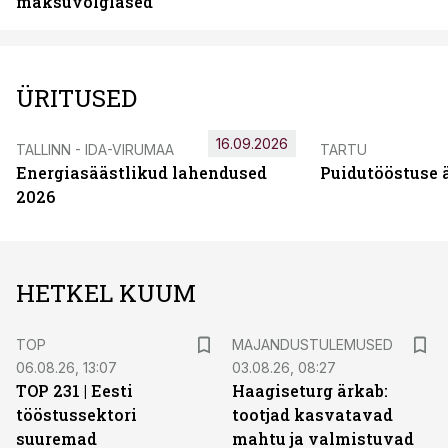
maksuvõlglased
ÜRITUSED
16.09.2026
TALLINN - IDA-VIRUMAA
TARTU
Energiasäästlikud lahendused
Puidutööstuse 
2026
HETKEL KUUM
TOP
MAJANDUSTULEMUSED
06.08.26, 13:07
03.08.26, 08:27
TOP 231 | Eesti
Haagiseturg ärkab:
tööstussektori
tootjad kasvatavad
suuremad
mahtu ja valmistuvad