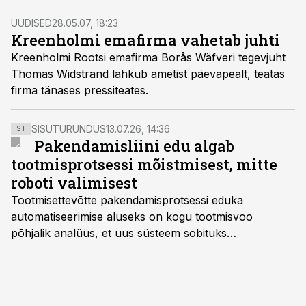
UUDISED
28.05.07, 18:23
Kreenholmi emafirma vahetab juhti
Kreenholmi Rootsi emafirma Borås Wäfveri tegevjuht
Thomas Widstrand lahkub ametist päevapealt, teatas
firma tänases pressiteates.
SISUTURUNDUS
13.07.26, 14:36
ST
Pakendamisliini edu algab
tootmisprotsessi mõistmisest, mitte
roboti valimisest
Tootmisettevõtte pakendamisprotsessi eduka
automatiseerimise aluseks on kogu tootmisvoo
põhjalik analüüs, et uus süsteem sobituks
olemasolevasse keskkonda, aitaks vähendada
tööjõuvajadust ning oleks valmis ka ettevõtte
tulevasteks arenguteks. Lihtsalt roboti lisamine
enamasti oodatud tulemust ei too, nendib tootmise ja