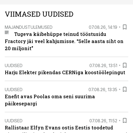
VIIMASED UUDISED
MAJANDUSTULEMUSED
07.08.26, 14:19
Tugeva käibehüppe teinud tööstusidu
Fractory jäi veel kahjumisse. “Selle aasta siht on
20 miljonit”
UUDISED
07.08.26, 13:51
Harju Elekter pikendas CERNiga koostöölepingut
UUDISED
07.08.26, 13:35
Enefit avas Poolas oma seni suurima
päikesepargi
UUDISED
07.08.26, 11:52
Rallistaar Elfyn Evans ostis Eestis toodetud