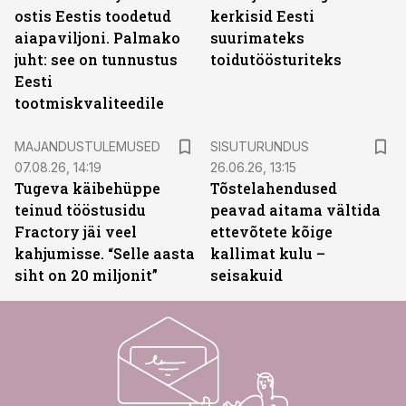
ostis Eestis toodetud
kerkisid Eesti
aiapaviljoni. Palmako
suurimateks
juht: see on tunnustus
toidutöösturiteks
Eesti
tootmiskvaliteedile
ST
MAJANDUSTULEMUSED
SISUTURUNDUS
07.08.26, 14:19
26.06.26, 13:15
Tugeva käibehüppe
Tõstelahendused
teinud tööstusidu
peavad aitama vältida
Fractory jäi veel
ettevõtete kõige
kahjumisse. “Selle aasta
kallimat kulu –
siht on 20 miljonit”
seisakuid