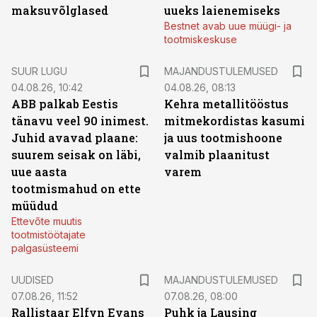
maksuvõlglased
uueks laienemiseks
Bestnet avab uue müügi- ja
tootmiskeskuse
SUUR LUGU
MAJANDUSTULEMUSED
04.08.26, 10:42
04.08.26, 08:13
ABB palkab Eestis
Kehra metallitööstus
tänavu veel 90 inimest.
mitmekordistas kasumi
Juhid avavad plaane:
ja uus tootmishoone
suurem seisak on läbi,
valmib plaanitust
uue aasta
varem
tootmismahud on ette
müüdud
Ettevõte muutis
tootmistöötajate
palgasüsteemi
UUDISED
MAJANDUSTULEMUSED
07.08.26, 11:52
07.08.26, 08:00
Rallistaar Elfyn Evans
Puhk ja Lausing