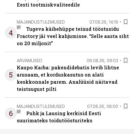
Eesti tootmiskvaliteedile
MAJANDUSTULEMUSED
07.08.26, 14:19
Tugeva käibehüppe teinud tööstusidu
4
Fractory jäi veel kahjumisse. “Selle aasta siht
on 20 miljonit”
ARVAMUSED
06.08.26, 09:03
Kaupo Karba: pakendidebatis levib lihtne
5
arusaam, et korduskasutus on alati
keskkonnale parem. Analüüsid näitavad
teistsugust pilti
MAJANDUSTULEMUSED
07.08.26, 08:00
6
Puhk ja Lausing kerkisid Eesti
suurimateks toidutöösturiteks