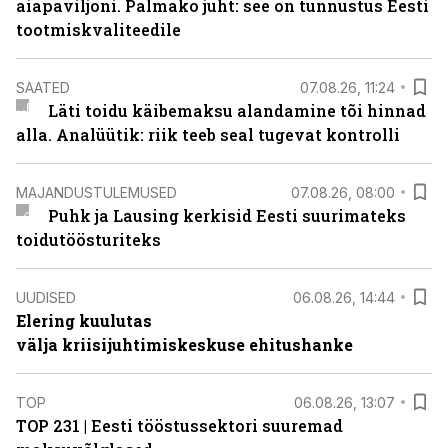
aiapaviljoni. Palmako juht: see on tunnustus Eesti
tootmiskvaliteedile
SAATED
07.08.26, 11:24
Läti toidu käibemaksu alandamine tõi hinnad
alla. Analüütik: riik teeb seal tugevat kontrolli
MAJANDUSTULEMUSED
07.08.26, 08:00
Puhk ja Lausing kerkisid Eesti suurimateks
toidutöösturiteks
UUDISED
06.08.26, 14:44
Elering kuulutas
välja kriisijuhtimiskeskuse ehitushanke
TOP
06.08.26, 13:07
TOP 231 | Eesti tööstussektori suuremad