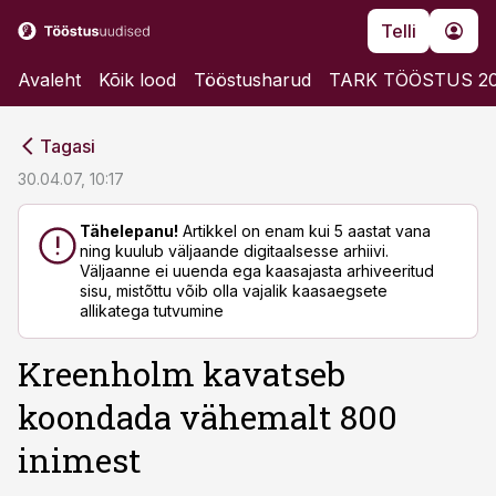
Telli
Avaleht
Kõik lood
Tööstusharud
TARK TÖÖSTUS 2
cebook
cebook
Tagasi
Twitter)
Twitter)
30.04.07, 10:17
kedIn
kedIn
Tähelepanu!
Artikkel on enam kui 5 aastat vana
ning kuulub väljaande digitaalsesse arhiivi.
ail
ail
Väljaanne ei uuenda ega kaasajasta arhiveeritud
sisu, mistõttu võib olla vajalik kaasaegsete
k
k
allikatega tutvumine
Kreenholm kavatseb
koondada vähemalt 800
inimest