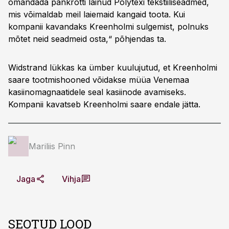
omandada pankrotti läinud Polytexi tekstiiliseadmed,
mis võimaldab meil laiemaid kangaid toota. Kui
kompanii kavandaks Kreenholmi sulgemist, polnuks
mõtet neid seadmeid osta,“ põhjendas ta.
Widstrand lükkas ka ümber kuulujutud, et Kreenholmi
saare tootmishooned võidakse müüa Venemaa
kasiinomagnaatidele seal kasiinode avamiseks.
Kompanii kavatseb Kreenholmi saare endale jätta.
Mariliis Pinn
Jaga
Vihja
SEOTUD LOOD