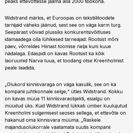
peaks ettevõttesse jääma alla 2000 töökoha.
Widstrand märkis, et Euroopas on tekstiilitoodete
tarnijaid väheks jäänud, sest see on väga karm turg.
Seepärast võivad plussiks konkurentsivõitluses
idamaadega olla lühikesed tarneajad: Rootsist mõni
päev, võrreldes Hiinast toomise nelja kuni kuue
nädalaga. Edaspidi on kavas Rootsist ka kõik
laoruumid Narva tuua, et toodang otse Kreenholmist
peale laadida.
„Olukord kinnisvaraga on väga kasulik, see on ka
kompanii juhtkonnale selge,“ ütles Widstrand. Kokku
on kavas müüa 11 kinnisvaraobjekti, esialgu on
müüdud üks. Kuid Widstrand lükkab ümber kuulujutud
Kreenholmi sulgemisest seoses sellega, et ettevõte on
hakanud oma kinnisvara müüma. „Raskele
majandusolukorrale vaatamata suutis kompanii