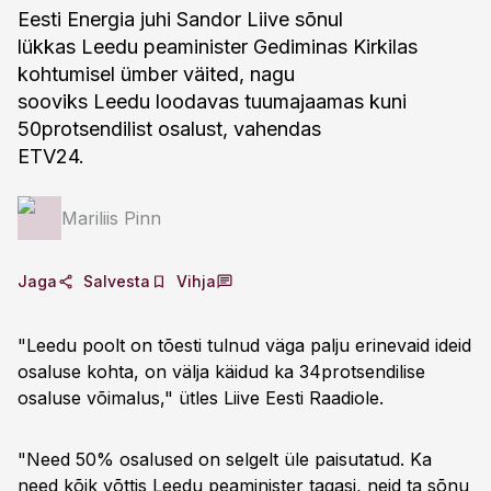
Eesti Energia juhi Sandor Liive sõnul
lükkas Leedu peaminister Gediminas Kirkilas
kohtumisel ümber väited, nagu
sooviks Leedu loodavas tuumajaamas kuni
50protsendilist osalust, vahendas
ETV24.
Mariliis Pinn
Jaga
Salvesta
Vihja
"Leedu poolt on tõesti tulnud väga palju erinevaid ideid
osaluse kohta, on välja käidud ka 34protsendilise
osaluse võimalus," ütles Liive Eesti Raadiole.
"Need 50% osalused on selgelt üle paisutatud. Ka
need kõik võttis Leedu peaminister tagasi, neid ta sõnu