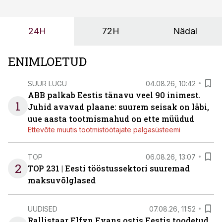
enamasti oodatud tulemust ei too, nendib tootmise ja
tööstuse automatiseerimislahenduste arendaja Smitech
24H
72H
Nädal
OÜ tegevjuht Sander Mitendorf.
ENIMLOETUD
SUUR LUGU
04.08.26, 10:42
ABB palkab Eestis tänavu veel 90 inimest.
1
Juhid avavad plaane: suurem seisak on läbi,
uue aasta tootmismahud on ette müüdud
Ettevõte muutis tootmistöötajate palgasüsteemi
TOP
06.08.26, 13:07
2
TOP 231 | Eesti tööstussektori suuremad
maksuvõlglased
UUDISED
07.08.26, 11:52
Rallistaar Elfyn Evans ostis Eestis toodetud