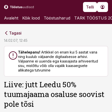
Telli
Avaleht
Kõik lood
Tööstusharud
TARK TÖÖSTUS 2
cebook
cebook
Tagasi
Twitter)
Twitter)
14.02.07, 12:45
kedIn
kedIn
Tähelepanu!
Artikkel on enam kui 5 aastat vana
ning kuulub väljaande digitaalsesse arhiivi.
ail
ail
Väljaanne ei uuenda ega kaasajasta arhiveeritud
sisu, mistõttu võib olla vajalik kaasaegsete
k
k
allikatega tutvumine
Liive: jutt Leedu 50%
tuumajaama osaluse soovist
pole tõsi