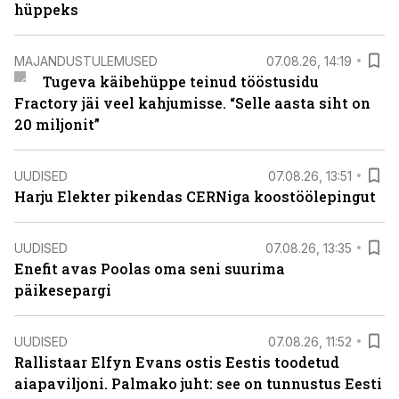
hüppeks
MAJANDUSTULEMUSED
07.08.26, 14:19
Tugeva käibehüppe teinud tööstusidu
Fractory jäi veel kahjumisse. “Selle aasta siht on
20 miljonit”
UUDISED
07.08.26, 13:51
Harju Elekter pikendas CERNiga koostöölepingut
UUDISED
07.08.26, 13:35
Enefit avas Poolas oma seni suurima
päikesepargi
UUDISED
07.08.26, 11:52
Rallistaar Elfyn Evans ostis Eestis toodetud
aiapaviljoni. Palmako juht: see on tunnustus Eesti