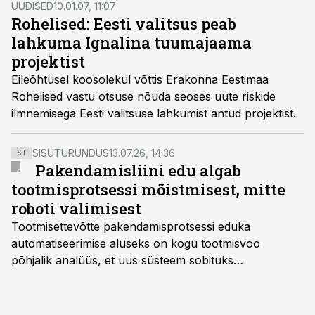
UUDISED
10.01.07, 11:07
Rohelised: Eesti valitsus peab
lahkuma Ignalina tuumajaama
projektist
Eileõhtusel koosolekul võttis Erakonna Eestimaa
Rohelised vastu otsuse nõuda seoses uute riskide
ilmnemisega Eesti valitsuse lahkumist antud projektist.
SISUTURUNDUS
13.07.26, 14:36
ST
Pakendamisliini edu algab
tootmisprotsessi mõistmisest, mitte
roboti valimisest
Tootmisettevõtte pakendamisprotsessi eduka
automatiseerimise aluseks on kogu tootmisvoo
põhjalik analüüs, et uus süsteem sobituks
olemasolevasse keskkonda, aitaks vähendada
tööjõuvajadust ning oleks valmis ka ettevõtte
tulevasteks arenguteks. Lihtsalt roboti lisamine