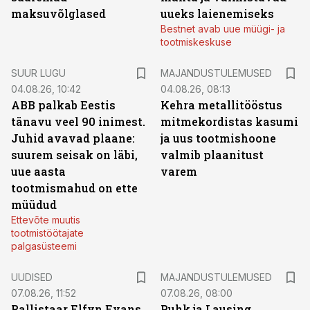
maksuvõlglased
uueks laienemiseks
Bestnet avab uue müügi- ja
tootmiskeskuse
SUUR LUGU
MAJANDUSTULEMUSED
04.08.26, 10:42
04.08.26, 08:13
ABB palkab Eestis
Kehra metallitööstus
tänavu veel 90 inimest.
mitmekordistas kasumi
Juhid avavad plaane:
ja uus tootmishoone
suurem seisak on läbi,
valmib plaanitust
uue aasta
varem
tootmismahud on ette
müüdud
Ettevõte muutis
tootmistöötajate
palgasüsteemi
UUDISED
MAJANDUSTULEMUSED
07.08.26, 11:52
07.08.26, 08:00
Rallistaar Elfyn Evans
Puhk ja Lausing