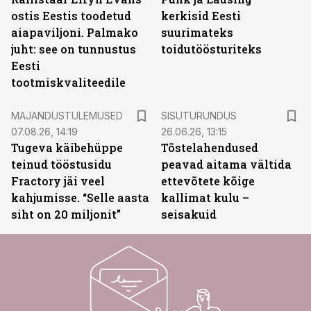
ostis Eestis toodetud
kerkisid Eesti
aiapaviljoni. Palmako
suurimateks
juht: see on tunnustus
toidutöösturiteks
Eesti
tootmiskvaliteedile
ST
MAJANDUSTULEMUSED
SISUTURUNDUS
07.08.26, 14:19
26.06.26, 13:15
Tugeva käibehüppe
Tõstelahendused
teinud tööstusidu
peavad aitama vältida
Fractory jäi veel
ettevõtete kõige
kahjumisse. “Selle aasta
kallimat kulu –
siht on 20 miljonit”
seisakuid