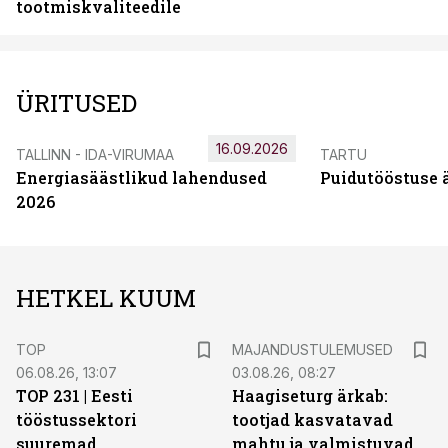
tootmiskvaliteedile
ÜRITUSED
16.09.2026
TALLINN - IDA-VIRUMAA
TARTU
Energiasäästlikud lahendused
Puidutööstuse 
2026
HETKEL KUUM
TOP
MAJANDUSTULEMUSED
06.08.26, 13:07
03.08.26, 08:27
TOP 231 | Eesti
Haagiseturg ärkab:
tööstussektori
tootjad kasvatavad
suuremad
mahtu ja valmistuvad