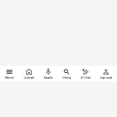
Menüü
Uudised
Raadio
Otsing
AI Chat
Logi sisse
Vana-Lõuna 39/1, 19094 Tallinn
(+372) 667 0111
toostusuudised@toostusuudised.ee