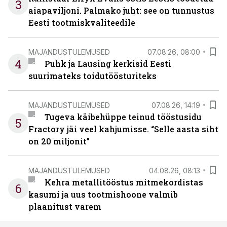
3
aiapaviljoni. Palmako juht: see on tunnustus
Eesti tootmiskvaliteedile
MAJANDUSTULEMUSED
07.08.26, 08:00
4
Puhk ja Lausing kerkisid Eesti
suurimateks toidutöösturiteks
MAJANDUSTULEMUSED
07.08.26, 14:19
Tugeva käibehüppe teinud tööstusidu
5
Fractory jäi veel kahjumisse. “Selle aasta siht
on 20 miljonit”
MAJANDUSTULEMUSED
04.08.26, 08:13
Kehra metallitööstus mitmekordistas
6
kasumi ja uus tootmishoone valmib
plaanitust varem