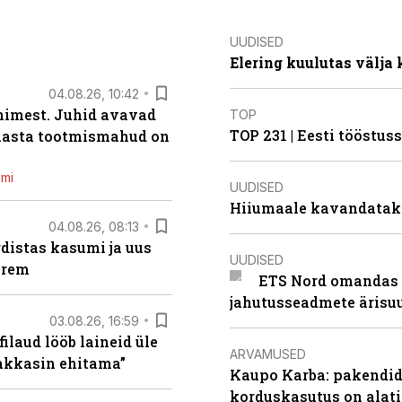
UUDISED
Elering kuulutas välja
04.08.26, 10:42
inimest. Juhid avavad
TOP
TOP 231 | Eesti tööstu
 aasta tootmismahud on
emi
UUDISED
Hiiumaale kavandatak
04.08.26, 08:13
distas kasumi ja uus
UUDISED
arem
ETS Nord omandas 
jahutusseadmete ärisu
03.08.26, 16:59
filaud lööb laineid üle
ARVAMUSED
hakkasin ehitama”
Kaupo Karba: pakendide
korduskasutus on alat