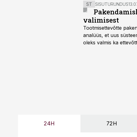
ST
SISUTURUNDUS
13.0
Pakendamisli
valimisest
Tootmisettevõtte paken
analüüs, et uus süstee
oleks valmis ka ettevõt
too, nendib tootmise j
Mitendorf.
24H
72H