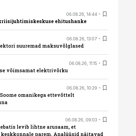
06.08.26, 14:44
 kriisijuhtimiskeskuse ehitushanke
06.08.26, 13:07
ssektori suuremad maksuvõlglased
06.08.26, 11:15
se võimsamat elektrivõrku
06.08.26, 10:29
Soome omanikega ettevõttelt
una
06.08.26, 09:03
batis levib lihtne arusaam, et
i keskkonnale parem. Analüüsid näitavad