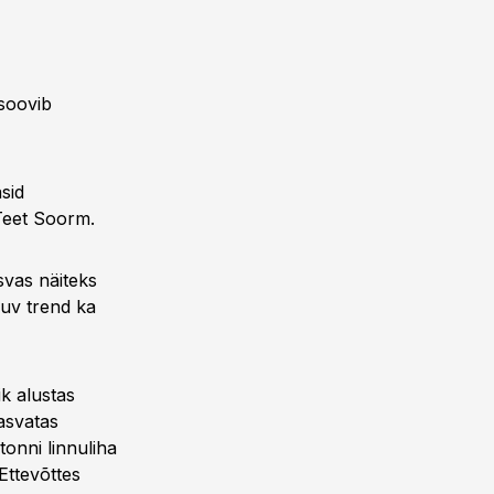
 soovib
sid
Teet Soorm.
svas näiteks
uv trend ka
ik alustas
asvatas
onni linnuliha
 Ettevõttes