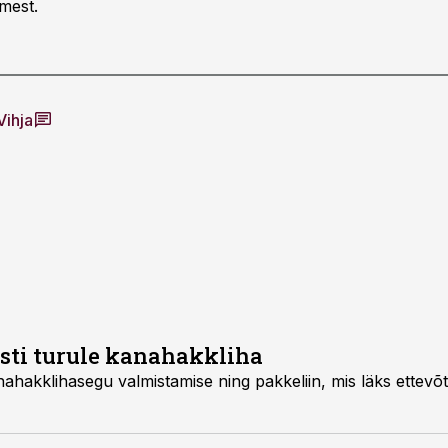
imest.
Vihja
esti turule kanahakkliha
iin, mis läks ettevõttele maksma 2 miljonit