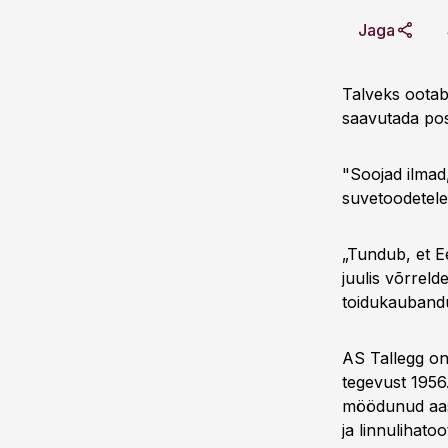
Jaga
Talveks ootab
saavutada pos
"Soojad ilmad
suvetoodetele
„Tundub, et E
juulis võrrel
toidukaubandu
AS Tallegg on 
tegevust 1956
möödunud aast
ja linnulihato