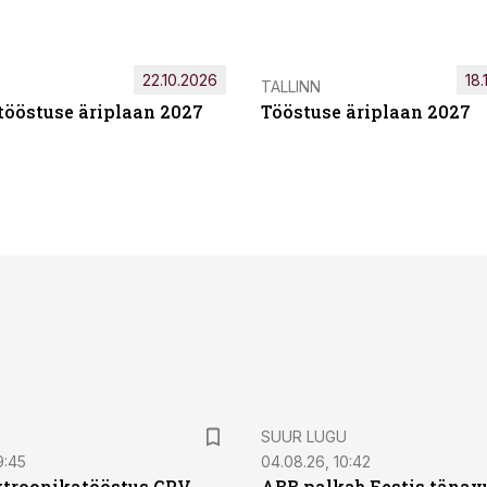
22.10.2026
18.
TALLINN
tööstuse äriplaan 2027
Tööstuse äriplaan 2027
SUUR LUGU
9:45
04.08.26, 10:42
ktroonikatööstus GPV
ABB palkab Eestis tänavu