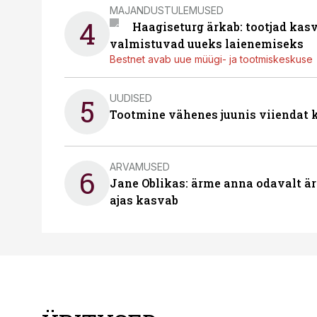
MAJANDUSTULEMUSED
4
Haagiseturg ärkab: tootjad kas
valmistuvad uueks laienemiseks
Bestnet avab uue müügi- ja tootmiskeskuse
UUDISED
5
Tootmine vähenes juunis viiendat k
ARVAMUSED
6
Jane Oblikas: ärme anna odavalt ära
ajas kasvab