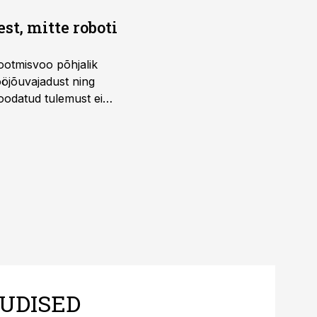
t, mitte roboti
ootmisvoo põhjalik
öjõuvajadust ning
 oodatud tulemust ei
 tegevjuht Sander
UDISED