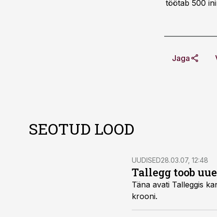
töötab 500 in
Jaga
SEOTUD LOOD
UUDISED
28.03.07, 12:48
Tallegg toob uu
Täna avati Talleggis kanahakklihasegu valmistamise ning pakkel
krooni.