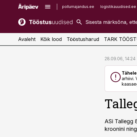
pollumajandus.ee
logistikauudised.ee
kaubandus.ee
imelineajalugu.ee
kinnisvarauudised.ee
imelineteadus.ee
Avaleht
Kõik lood
Tööstusharud
TARK TÖÖST
cebook
cebook
28.09.06, 14:24
Twitter)
Twitter)
Tähele
kedIn
kedIn
arhiivi
kaasaeg
ail
ail
Talle
k
k
ASi Tallegg 
kroonini ning