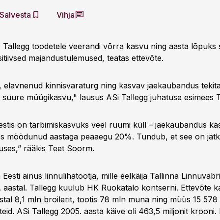
Salvesta
Vihja
 Tallegg toodetele veerandi võrra kasvu ning aasta lõpuks
itiivsed majandustulemused, teatas ettevõte.
, elavnenud kinnisvaraturg ning kasvav jaekaubandus tekita
 suure müügikasvu," lausus ASi Tallegg juhatuse esimees 
estis on tarbimiskasvuks veel ruumi küll – jaekaubandus ka
des möödunud aastaga peaaegu 20%. Tundub, et see on jätk
ses,” rääkis Teet Soorm.
Eesti ainus linnulihatootja, mille eelkäija Tallinna Linnuvabr
. aastal. Tallegg kuulub HK Ruokatalo kontserni. Ettevõte k
al 8,1 mln broilerit, tootis 78 mln muna ning müüs 15 578 t
oteid. ASi Tallegg 2005. aasta käive oli 463,5 miljonit krooni.