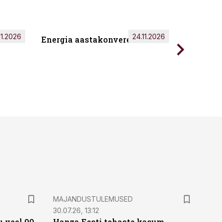
11.2026
24.11.2026
Energia aastakonverents 2026
Tark töö
MAJANDUSTULEMUSED
30.07.26, 13:12
 veel 90
Hanza Eesti tehaste kasum