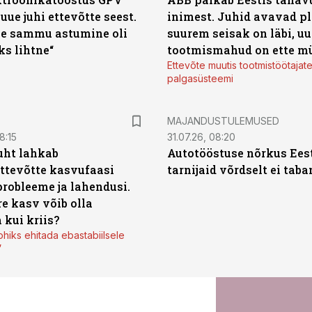
 uue juhi ettevõtte seest.
inimest. Juhid avavad pl
e sammu astumine oli
suurem seisak on läbi, uu
ks lihtne“
tootmismahud on ette m
Ettevõte muutis tootmistöötajat
palgasüsteemi
MAJANDUSTULEMUSED
8:15
31.07.26, 08:20
uht lahkab
Autotööstuse nõrkus Ees
ttevõtte kasvufaasi
tarnijaid võrdselt ei tab
probleeme ja lahendusi.
re kasv võib olla
 kui kriis?
ohiks ehitada ebastabiilsele
”