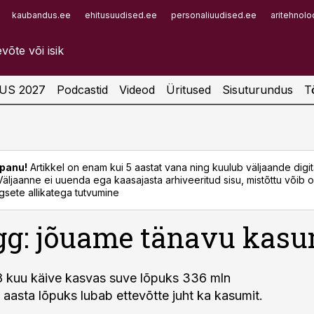
kaubandus.ee
ehitusuudised.ee
personaliuudised.ee
aritehnolo
Infopank
Radar
US 2027
Podcastid
Videod
Üritused
Sisuturundus
T
panu!
Artikkel on enam kui 5 aastat vana ning kuulub väljaande digi
. Väljaanne ei uuenda ega kaasajasta arhiveeritud sisu, mistõttu võib ol
sete allikatega tutvumine
gg: jõuame tänavu kasu
8 kuu käive kasvas suve lõpuks 336 mln
 aasta lõpuks lubab ettevõtte juht ka kasumit.