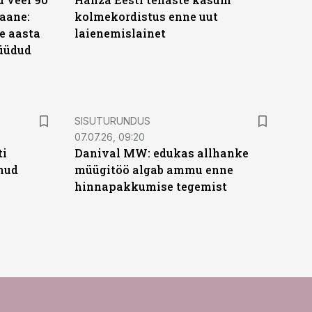
aane:
kolmekordistus enne uut
e aasta
laienemislainet
üüdud
e
ST
SISUTURUNDUS
07.07.26, 09:20
ti
Danival MW: edukas allhanke
anud
müügitöö algab ammu enne
hinnapakkumise tegemist