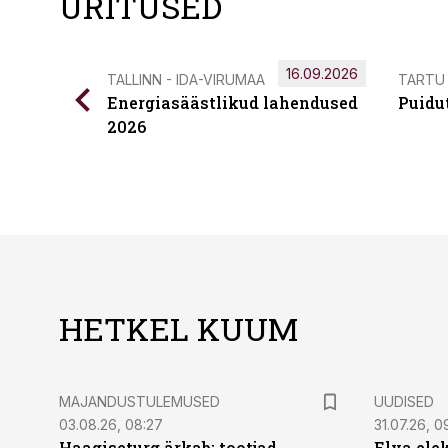
ÜRITUSED
16.09.2026
TALLINN - IDA-VIRUMAA
TARTU
Energiasäästlikud lahendused
Puidu
2026
HETKEL KUUM
MAJANDUSTULEMUSED
UUDISED
03.08.26, 08:27
31.07.26, 0
Haagiseturg ärkab: tootjad
Elva ele