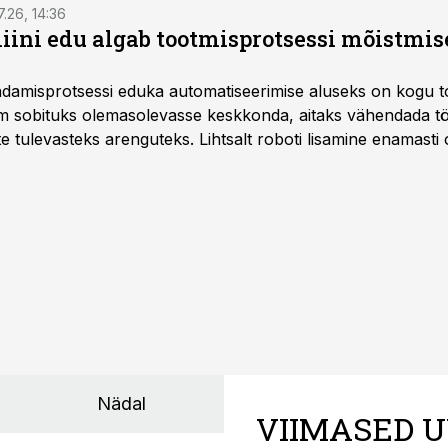
7.26, 14:36
ini edu algab tootmisprotsessi mõistmises
damisprotsessi eduka automatiseerimise aluseks on kogu t
m sobituks olemasolevasse keskkonda, aitaks vähendada tö
te tulevasteks arenguteks. Lihtsalt roboti lisamine enamasti
a tööstuse automatiseerimislahenduste arendaja Smitech OÜ
Nädal
VIIMASED U