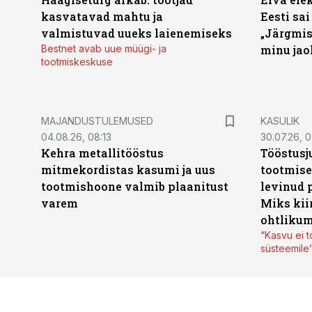
kasvatavad mahtu ja
Eesti sai
valmistuvad uueks laienemiseks
„Järgmis
Bestnet avab uue müügi- ja
minu jao
tootmiskeskuse
MAJANDUSTULEMUSED
KASULIK
04.08.26, 08:13
30.07.26, 0
Kehra metallitööstus
Tööstusj
mitmekordistas kasumi ja uus
tootmise
tootmishoone valmib plaanitust
levinud 
varem
Miks kii
ohtlikum
“Kasvu ei t
süsteemile