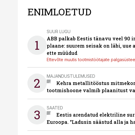
ENIMLOETUD
SUUR LUGU
ABB palkab Eestis tänavu veel 90 
1
plaane: suurem seisak on läbi, uue
ette müüdud
Ettevõte muutis tootmistöötajate palgasüste
MAJANDUSTULEMUSED
2
Kehra metallitööstus mitmekor
tootmishoone valmib plaanitust v
SAATED
3
Eestis arendatud elektriline sur
Euroopa. “Ladusin säästud alla ja 