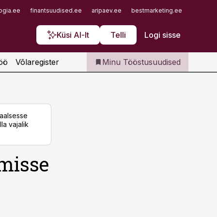
Iseteenindus
ogia.ee
finantsuudised.ee
aripaev.ee
bestmarketing.ee
finantsu
Telli Tööstusuudised
Küsi AI-lt
Telli
Logi sisse
öö
Võlaregister
Minu Tööstusuudised
taalsesse
la vajalik
misse