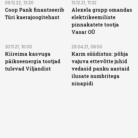
09.12.22, 13:20
13.12.21, 11:32
Coop Pank finantseerib
Alexela grupp omandas
Türi kaerajoogitehast
elektrikeemiliste
pinnakatete tootja
Vasar OÜ
30.11.21, 10:00
29.04.21, 08:50
Kiireima kasvuga
Karm süüdistus: põhja
päikseenergia tootjad
vajuva ettevõtte juhid
tulevad Viljandist
vedasid panku aastaid
ilusate numbritega
ninapidi