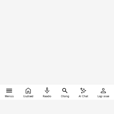
Menüü
Uudised
Raadio
Otsing
AI Chat
Logi sisse