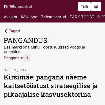
Telli
Avaleht
Kõik lood
Tööstusharud
TARK TÖÖSTUS 2
Tagasi
PANGANDUS
Lisa märksõna Minu Tööstusuudised voogu ja
uudiskirja
Pangandus
05.03.26, 12:15
Kirsimäe: pangana näeme
kaitsetööstust strateegilise ja
pikaajalise kasvusektorina