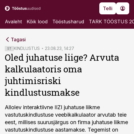
Telli
Avaleht
Kõik lood
Tööstusharud
TARK TÖÖSTUS 2
cebook
cebook
Tagasi
Twitter)
Twitter)
KINDLUSTUS
23.08.23, 14:27
ST
Oled juhatuse liige? Arvuta
kedIn
kedIn
kalkulaatoris oma
ail
ail
juhtimisriski
k
k
kindlustusmakse
Allolev interaktiivne IIZI juhatuse liikme
vastutuskindlustuse veebikalkulaator arvutab teie
eest, millises suurusjärgus on firma juhatuse liikme
vastutuskindlustuse aastamakse. Tegemist on