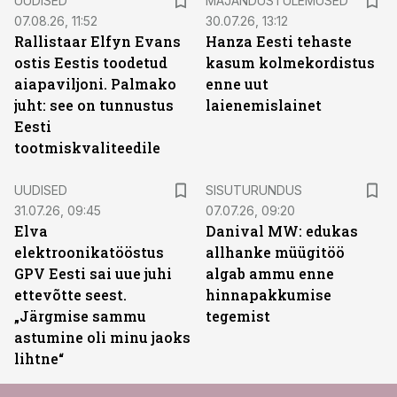
UUDISED
MAJANDUSTULEMUSED
07.08.26, 11:52
30.07.26, 13:12
Rallistaar Elfyn Evans
Hanza Eesti tehaste
ostis Eestis toodetud
kasum kolmekordistus
aiapaviljoni. Palmako
enne uut
juht: see on tunnustus
laienemislainet
Eesti
tootmiskvaliteedile
ST
UUDISED
SISUTURUNDUS
31.07.26, 09:45
07.07.26, 09:20
Elva
Danival MW: edukas
elektroonikatööstus
allhanke müügitöö
GPV Eesti sai uue juhi
algab ammu enne
ettevõtte seest.
hinnapakkumise
„Järgmise sammu
tegemist
astumine oli minu jaoks
lihtne“