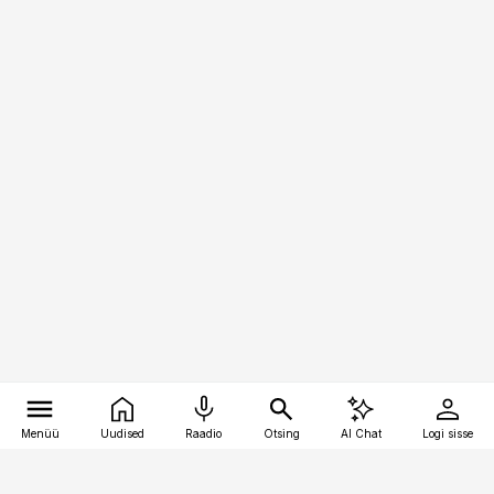
Menüü
Uudised
Raadio
Otsing
AI Chat
Logi sisse