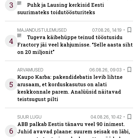
3
Puhk ja Lausing kerkisid Eesti
suurimateks toidutöösturiteks
MAJANDUSTULEMUSED
07.08.26, 14:19
Tugeva käibehüppe teinud tööstusidu
4
Fractory jäi veel kahjumisse. “Selle aasta siht
on 20 miljonit”
ARVAMUSED
06.08.26, 09:03
Kaupo Karba: pakendidebatis levib lihtne
5
arusaam, et korduskasutus on alati
keskkonnale parem. Analüüsid näitavad
teistsugust pilti
SUUR LUGU
04.08.26, 10:42
ABB palkab Eestis tänavu veel 90 inimest.
6
Juhid avavad plaane: suurem seisak on läbi,