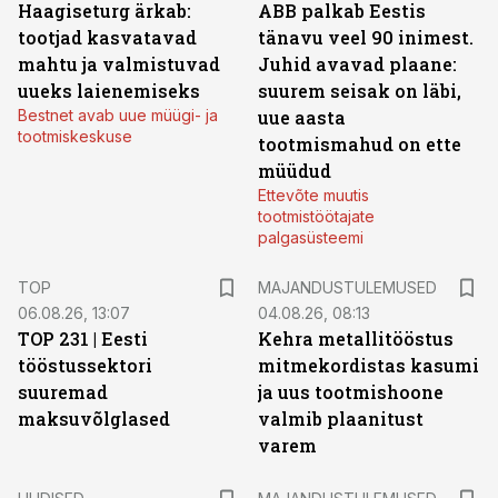
Haagiseturg ärkab:
ABB palkab Eestis
tootjad kasvatavad
tänavu veel 90 inimest.
mahtu ja valmistuvad
Juhid avavad plaane:
uueks laienemiseks
suurem seisak on läbi,
Bestnet avab uue müügi- ja
uue aasta
tootmiskeskuse
tootmismahud on ette
müüdud
Ettevõte muutis
tootmistöötajate
palgasüsteemi
TOP
MAJANDUSTULEMUSED
06.08.26, 13:07
04.08.26, 08:13
TOP 231 | Eesti
Kehra metallitööstus
tööstussektori
mitmekordistas kasumi
suuremad
ja uus tootmishoone
maksuvõlglased
valmib plaanitust
varem