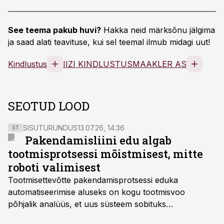
See teema pakub huvi?
Hakka neid märksõnu jälgima
ja saad alati teavituse, kui sel teemal ilmub midagi uut!
Kindlustus
IIZI KINDLUSTUSMAAKLER AS
SEOTUD LOOD
SISUTURUNDUS
13.07.26, 14:36
ST
Pakendamisliini edu algab
tootmisprotsessi mõistmisest, mitte
roboti valimisest
Tootmisettevõtte pakendamisprotsessi eduka
automatiseerimise aluseks on kogu tootmisvoo
põhjalik analüüs, et uus süsteem sobituks
olemasolevasse keskkonda, aitaks vähendada