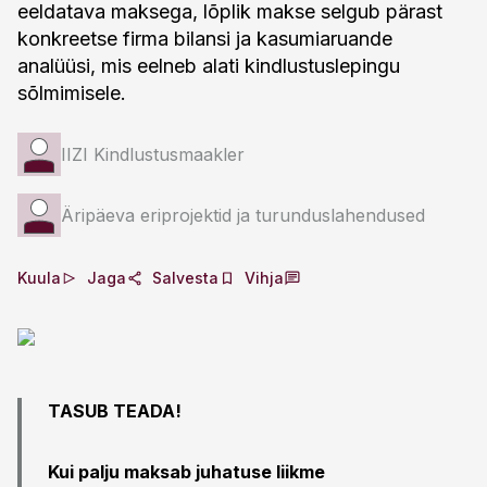
eeldatava maksega, lõplik makse selgub pärast
konkreetse firma bilansi ja kasumiaruande
analüüsi, mis eelneb alati kindlustuslepingu
sõlmimisele.
IIZI Kindlustusmaakler
Äripäeva eriprojektid ja turunduslahendused
Kuula
Jaga
Salvesta
Vihja
TASUB TEADA!
Kui palju maksab juhatuse liikme