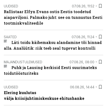
UUDISED
07.08.26, 11:52
Rallistaar Elfyn Evans ostis Eestis toodetud
aiapaviljoni. Palmako juht: see on tunnustus Eesti
tootmiskvaliteedile
SAATED
07.08.26, 11:24
Läti toidu käibemaksu alandamine tõi hinnad
alla. Analüütik: riik teeb seal tugevat kontrolli
MAJANDUSTULEMUSED
07.08.26, 08:00
Puhk ja Lausing kerkisid Eesti suurimateks
toidutöösturiteks
UUDISED
06.08.26, 14:44
Elering kuulutas
välja kriisijuhtimiskeskuse ehitushanke