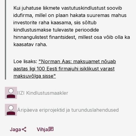
Kui juhatuse liikmete vastutuskindlustust soovib
idufirma, millel on plaan hakata suuremas mahus
investorite raha kaasama, siis sõltub
kindlustusmakse tulevaste perioodide
hinnangulistest finantsidest, millest osa võib olla ka
kaasatav raha.
Loe lisaks:
"Norman Aas: maksuamet nõuab
aastas ligi 100 Eesti firmajuhi isiklikust varast
maksuvõlga sisse"
IIZI Kindlustusmaakler
Äripäeva eriprojektid ja turunduslahendused
Jaga
Vihja