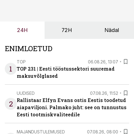
tööjõuvajadust ning oleks valmis ka ettevõtte
tulevasteks arenguteks. Lihtsalt roboti lisamine
enamasti oodatud tulemust ei too, nendib tootmise ja
tööstuse automatiseerimislahenduste arendaja Smitech
24H
72H
Nädal
OÜ tegevjuht Sander Mitendorf.
ENIMLOETUD
TOP
06.08.26, 13:07
1
TOP 231 | Eesti tööstussektori suuremad
maksuvõlglased
UUDISED
07.08.26, 11:52
Rallistaar Elfyn Evans ostis Eestis toodetud
2
aiapaviljoni. Palmako juht: see on tunnustus
Eesti tootmiskvaliteedile
MAJANDUSTULEMUSED
07.08.26, 08:00