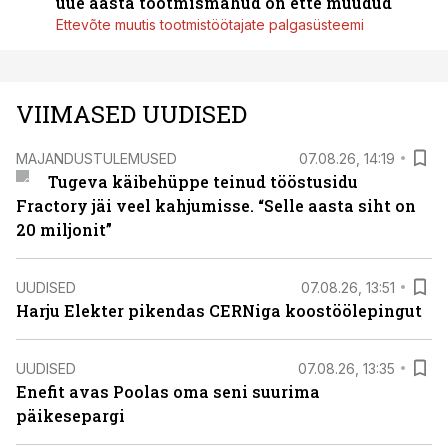
uue aasta tootmismahud on ette müüdud
Ettevõte muutis tootmistöötajate palgasüsteemi
VIIMASED UUDISED
MAJANDUSTULEMUSED
07.08.26, 14:19
Tugeva käibehüppe teinud tööstusidu
Fractory jäi veel kahjumisse. “Selle aasta siht on
20 miljonit”
UUDISED
07.08.26, 13:51
Harju Elekter pikendas CERNiga koostöölepingut
UUDISED
07.08.26, 13:35
Enefit avas Poolas oma seni suurima
päikesepargi