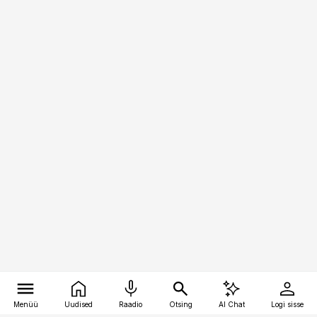
Menüü
Uudised
Raadio
Otsing
AI Chat
Logi sisse