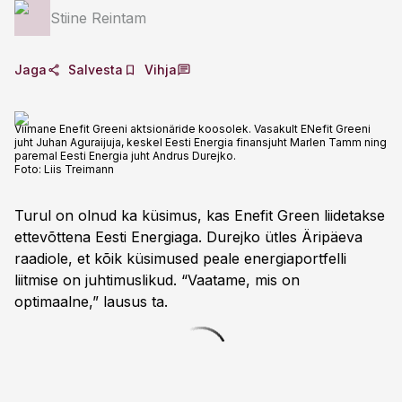
Stiine Reintam
Jaga
Salvesta
Vihja
Viimane Enefit Greeni aktsionäride koosolek. Vasakult ENefit Greeni
juht Juhan Aguraijuja, keskel Eesti Energia finansjuht Marlen Tamm ning
paremal Eesti Energia juht Andrus Durejko.
Foto:
Liis Treimann
Turul on olnud ka küsimus, kas Enefit Green liidetakse
ettevõttena Eesti Energiaga. Durejko ütles Äripäeva
raadiole, et kõik küsimused peale energiaportfelli
liitmise on juhtimuslikud. “Vaatame, mis on
optimaalne,” lausus ta.