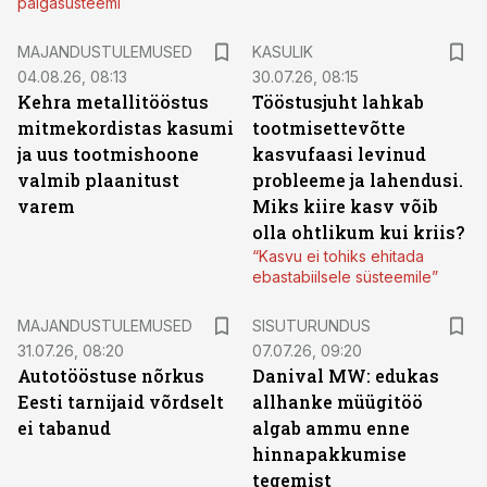
palgasüsteemi
MAJANDUSTULEMUSED
KASULIK
04.08.26, 08:13
30.07.26, 08:15
Kehra metallitööstus
Tööstusjuht lahkab
mitmekordistas kasumi
tootmisettevõtte
ja uus tootmishoone
kasvufaasi levinud
valmib plaanitust
probleeme ja lahendusi.
varem
Miks kiire kasv võib
olla ohtlikum kui kriis?
“Kasvu ei tohiks ehitada
ebastabiilsele süsteemile”
ST
MAJANDUSTULEMUSED
SISUTURUNDUS
31.07.26, 08:20
07.07.26, 09:20
Autotööstuse nõrkus
Danival MW: edukas
Eesti tarnijaid võrdselt
allhanke müügitöö
ei tabanud
algab ammu enne
hinnapakkumise
tegemist