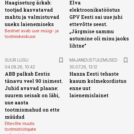
Haagiseturg ärkab:
Elva
tootjad kasvatavad
elektroonikatööstus
mahtu ja valmistuvad
GPV Eesti sai uue juhi
uueks laienemiseks
ettevõtte seest.
Bestnet avab uue müügi- ja
„Järgmise sammu
tootmiskeskuse
astumine oli minu jaoks
lihtne“
SUUR LUGU
MAJANDUSTULEMUSED
04.08.26, 10:42
30.07.26, 13:12
ABB palkab Eestis
Hanza Eesti tehaste
tänavu veel 90 inimest.
kasum kolmekordistus
Juhid avavad plaane:
enne uut
suurem seisak on läbi,
laienemislainet
uue aasta
tootmismahud on ette
müüdud
Ettevõte muutis
tootmistöötajate