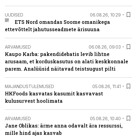
UUDISED
06.08.26, 10:29
ETS Nord omandas Soome omanikega
ettevõttelt jahutusseadmete ärisuuna
ARVAMUSED
06.08.26, 09:03
Kaupo Karba: pakendidebatis levib lihtne
arusaam, et korduskasutus on alati keskkonnale
parem. Analüüsid näitavad teistsugust pilti
MAJANDUSTULEMUSED
05.08.26, 11:41
HKFoods kasvatas kasumit kasvavast
kulusurvest hoolimata
ARVAMUSED
05.08.26, 10:40
Jane Oblikas: ärme anna odavalt ära ressurssi,
mille hind ajas kasvab