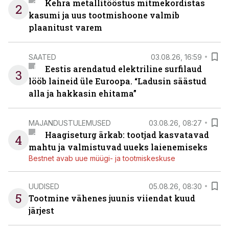
Kehra metallitööstus mitmekordistas
2
kasumi ja uus tootmishoone valmib
plaanitust varem
SAATED
03.08.26, 16:59
Eestis arendatud elektriline surfilaud
3
lööb laineid üle Euroopa. “Ladusin säästud
alla ja hakkasin ehitama”
MAJANDUSTULEMUSED
03.08.26, 08:27
Haagiseturg ärkab: tootjad kasvatavad
4
mahtu ja valmistuvad uueks laienemiseks
Bestnet avab uue müügi- ja tootmiskeskuse
UUDISED
05.08.26, 08:30
5
Tootmine vähenes juunis viiendat kuud
järjest