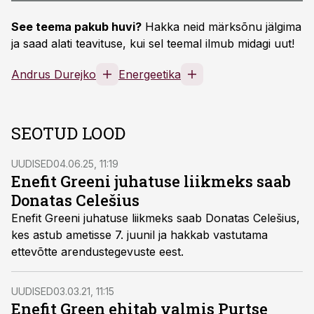
See teema pakub huvi?
Hakka neid märksõnu jälgima
ja saad alati teavituse, kui sel teemal ilmub midagi uut!
Andrus Durejko
Energeetika
SEOTUD LOOD
UUDISED
04.06.25, 11:19
Enefit Greeni juhatuse liikmeks saab
Donatas Celešius
Enefit Greeni juhatuse liikmeks saab Donatas Celešius,
kes astub ametisse 7. juunil ja hakkab vastutama
ettevõtte arendustegevuste eest.
UUDISED
03.03.21, 11:15
Enefit Green ehitab valmis Purtse