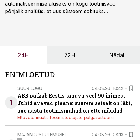
automatiseerimise aluseks on kogu tootmisvoo
põhjalik analüüs, et uus süsteem sobituks
olemasolevasse keskkonda, aitaks vähendada
tööjõuvajadust ning oleks valmis ka ettevõtte
tulevasteks arenguteks. Lihtsalt roboti lisamine
enamasti oodatud tulemust ei too, nendib tootmise ja
tööstuse automatiseerimislahenduste arendaja Smitech
24H
72H
Nädal
OÜ tegevjuht Sander Mitendorf.
ENIMLOETUD
SUUR LUGU
04.08.26, 10:42
ABB palkab Eestis tänavu veel 90 inimest.
1
Juhid avavad plaane: suurem seisak on läbi,
uue aasta tootmismahud on ette müüdud
Ettevõte muutis tootmistöötajate palgasüsteemi
MAJANDUSTULEMUSED
04.08.26, 08:13