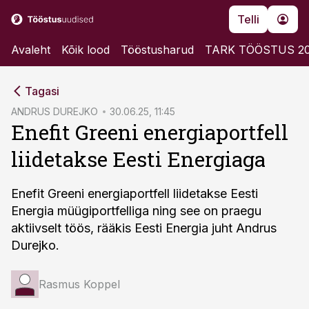
Telli
Avaleht
Kõik lood
Tööstusharud
TARK TÖÖSTUS 2
cebook
Tagasi
Twitter)
ANDRUS DUREJKO
30.06.25, 11:45
Enefit Greeni energiaportfell
kedIn
liidetakse Eesti Energiaga
ail
k
Enefit Greeni energiaportfell liidetakse Eesti
Energia müügiportfelliga ning see on praegu
aktiivselt töös, rääkis Eesti Energia juht Andrus
Durejko.
Rasmus Koppel