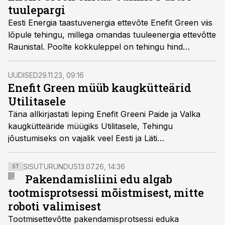
tuulepargi
Eesti Energia taastuvenergia ettevõte Enefit Green viis
lõpule tehingu, millega omandas tuuleenergia ettevõtte
Raunistal. Poolte kokkuleppel on tehingu hind
konfidentsiaalne. Ühtlasi ehitab Enefit Green valmis
Raunistali arendatud Purtse tuulepargi Ida-Virumaal.
UUDISED
29.11.23, 09:16
Enefit Green müüb kaugkütteärid
Utilitasele
Täna allkirjastati leping Enefit Greeni Paide ja Valka
kaugkütteäride müügiks Utilitasele, Tehingu
jõustumiseks on vajalik veel Eesti ja Läti
konkurentsiametite nõusolek.
SISUTURUNDUS
13.07.26, 14:36
ST
Pakendamisliini edu algab
tootmisprotsessi mõistmisest, mitte
roboti valimisest
Tootmisettevõtte pakendamisprotsessi eduka