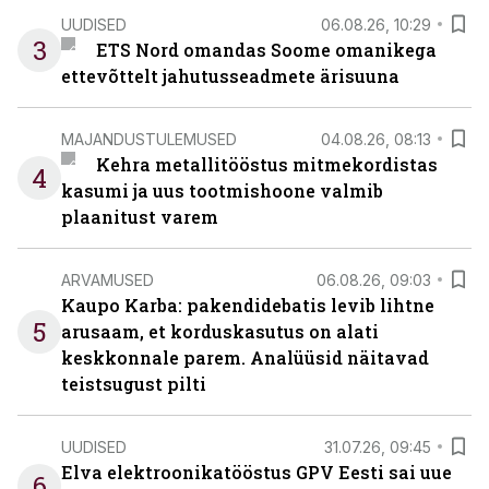
UUDISED
06.08.26, 10:29
3
ETS Nord omandas Soome omanikega
ettevõttelt jahutusseadmete ärisuuna
MAJANDUSTULEMUSED
04.08.26, 08:13
Kehra metallitööstus mitmekordistas
4
kasumi ja uus tootmishoone valmib
plaanitust varem
ARVAMUSED
06.08.26, 09:03
Kaupo Karba: pakendidebatis levib lihtne
5
arusaam, et korduskasutus on alati
keskkonnale parem. Analüüsid näitavad
teistsugust pilti
UUDISED
31.07.26, 09:45
Elva elektroonikatööstus GPV Eesti sai uue
6