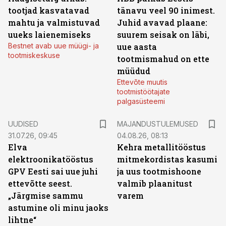
tootjad kasvatavad
tänavu veel 90 inimest.
mahtu ja valmistuvad
Juhid avavad plaane:
uueks laienemiseks
suurem seisak on läbi,
Bestnet avab uue müügi- ja
uue aasta
tootmiskeskuse
tootmismahud on ette
müüdud
Ettevõte muutis
tootmistöötajate
palgasüsteemi
UUDISED
MAJANDUSTULEMUSED
31.07.26, 09:45
04.08.26, 08:13
Elva
Kehra metallitööstus
elektroonikatööstus
mitmekordistas kasumi
GPV Eesti sai uue juhi
ja uus tootmishoone
ettevõtte seest.
valmib plaanitust
„Järgmise sammu
varem
astumine oli minu jaoks
lihtne“