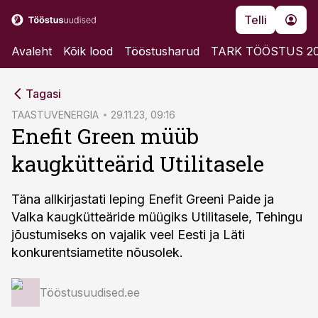
Telli
Avaleht
Kõik lood
Tööstusharud
TARK TÖÖSTUS 2
cebook
Tagasi
Twitter)
TAASTUVENERGIA
29.11.23, 09:16
Enefit Green müüb
kedIn
kaugkütteärid Utilitasele
ail
k
Täna allkirjastati leping Enefit Greeni Paide ja
Valka kaugkütteäride müügiks Utilitasele, Tehingu
jõustumiseks on vajalik veel Eesti ja Läti
konkurentsiametite nõusolek.
Tööstusuudised.ee