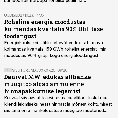
sümboolselt Euroopa rohelise pealinna
päikesepargiks.
UUDISED
27.10.23, 14:35
Roheline energia moodustas
kolmandas kvartalis 90% Utilitase
toodangust
Energiakontserni Utilitas ettevõtted tootsid tänavu
kolmandas kvartalis 159 GWh rohelist energiat, mis
moodustas 90% grupi kogu energiatoodangust.
SISUTURUNDUS
07.07.26, 09:20
ST
Danival MW: edukas allhanke
müügitöö algab ammu enne
hinnapakkumise tegemist
Kui veel viis aastat tagasi piisas metallitööstustel uue
kliendi leidmiseks heast hinnast ja mõnest kohtumisest,
siis täna on allhanketööstuse müügitöö muutunud
märksa pikemaks ja süsteemsemaks. Konkurents on