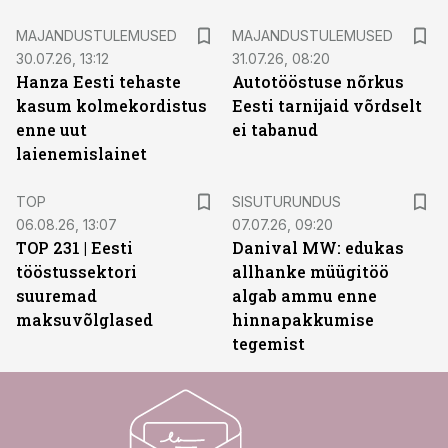
MAJANDUSTULEMUSED
MAJANDUSTULEMUSED
30.07.26, 13:12
31.07.26, 08:20
Hanza Eesti tehaste
Autotööstuse nõrkus
kasum kolmekordistus
Eesti tarnijaid võrdselt
enne uut
ei tabanud
laienemislainet
ST
TOP
SISUTURUNDUS
06.08.26, 13:07
07.07.26, 09:20
TOP 231 | Eesti
Danival MW: edukas
tööstussektori
allhanke müügitöö
suuremad
algab ammu enne
maksuvõlglased
hinnapakkumise
tegemist