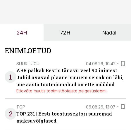
kasvanud, kliendid kaaluvad otsuseid põhjalikumalt
ning partnerit ei valita enam ainult tootmisvõimekuse
või hinnakirja järgi.
24H
72H
Nädal
ENIMLOETUD
SUUR LUGU
04.08.26, 10:42
ABB palkab Eestis tänavu veel 90 inimest.
1
Juhid avavad plaane: suurem seisak on läbi,
uue aasta tootmismahud on ette müüdud
Ettevõte muutis tootmistöötajate palgasüsteemi
TOP
06.08.26, 13:07
2
TOP 231 | Eesti tööstussektori suuremad
maksuvõlglased