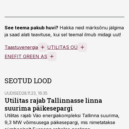
See teema pakub huvi?
Hakka neid märksõnu jälgima
ja saad alati teavituse, kui sel teemal ilmub midagi uut!
Taastuvenergia
UTILITAS OÜ
ENEFIT GREEN AS
SEOTUD LOOD
UUDISED
28.11.23, 16:35
Utilitas rajab Tallinnasse linna
suurima päikesepargi
Utilitas rajab Väo energiakompleksi Tallinna suurima,
9,3 MW võimsusega päikesepargi, mis nimetatakse