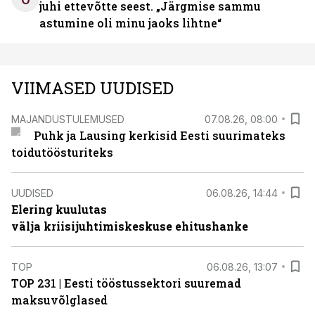
juhi ettevõtte seest. „Järgmise sammu
astumine oli minu jaoks lihtne“
VIIMASED UUDISED
MAJANDUSTULEMUSED
07.08.26, 08:00
Puhk ja Lausing kerkisid Eesti suurimateks
toidutöösturiteks
UUDISED
06.08.26, 14:44
Elering kuulutas
välja kriisijuhtimiskeskuse ehitushanke
TOP
06.08.26, 13:07
TOP 231 | Eesti tööstussektori suuremad
maksuvõlglased