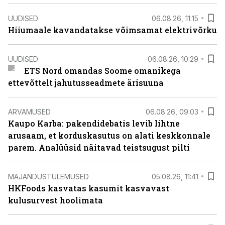
UUDISED
06.08.26, 11:15
Hiiumaale kavandatakse võimsamat elektrivõrku
UUDISED
06.08.26, 10:29
ETS Nord omandas Soome omanikega
ettevõttelt jahutusseadmete ärisuuna
ARVAMUSED
06.08.26, 09:03
Kaupo Karba: pakendidebatis levib lihtne
arusaam, et korduskasutus on alati keskkonnale
parem. Analüüsid näitavad teistsugust pilti
MAJANDUSTULEMUSED
05.08.26, 11:41
HKFoods kasvatas kasumit kasvavast
kulusurvest hoolimata