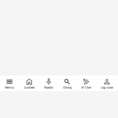
Menüü
Uudised
Raadio
Otsing
AI Chat
Logi sisse
Vana-Lõuna 39/1, 19094 Tallinn