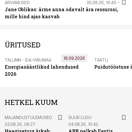
ARVAMUSED
05.08.26, 10:40
Jane Oblikas: ärme anna odavalt ära ressurssi,
mille hind ajas kasvab
ÜRITUSED
16.09.2026
TALLINN - IDA-VIRUMAA
TARTU
Energiasäästlikud lahendused
Puidutööstuse 
2026
HETKEL KUUM
MAJANDUSTULEMUSED
SUUR LUGU
03.08.26, 08:27
04.08.26, 10:42
Haagiseturg ärkab:
ABB palkab Eestis