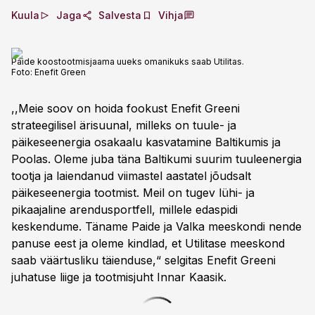
Kuula
Jaga
Salvesta
Vihja
Paide koostootmisjaama uueks omanikuks saab Utilitas.
Foto:
Enefit Green
,,Meie soov on hoida fookust Enefit Greeni
strateegilisel ärisuunal, milleks on tuule- ja
päikeseenergia osakaalu kasvatamine Baltikumis ja
Poolas. Oleme juba täna Baltikumi suurim tuuleenergia
tootja ja laiendanud viimastel aastatel jõudsalt
päikeseenergia tootmist. Meil on tugev lühi- ja
pikaajaline arendusportfell, millele edaspidi
keskendume. Täname Paide ja Valka meeskondi nende
panuse eest ja oleme kindlad, et Utilitase meeskond
saab väärtusliku täienduse,“ selgitas Enefit Greeni
juhatuse liige ja tootmisjuht Innar Kaasik.