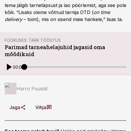
tema jälgib tarnetäpsust ja lao pöörlemist, aga see pole
kõik. “Lisaks oleme võtnud tarnija OTD (
on time
delivery
– toim), mis on sisend meie hankele,” lisas ta.
FOOKUSES: TARK TÖÖSTUS
Parimad tarneahelajuhid jagasid oma
mõõdikuid
00:00
Harro Puusild
Jaga
Vihja