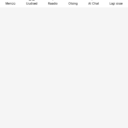
Menüü
Uudised
Raadio
Otsing
AI Chat
Logi sisse
Vana-Lõuna 39/1, 19094 Tallinn
(+372) 667 0111
toostusuudised@toostusuudised.ee
Telli
Reklaam
Firmast
Sisu kasutamisõigused
Ajakirjaniku
eetikakoodeks
Üldtingimused
Privaatsustingimused
Küpsiste poliitika
KKK
Eesti Meediaettevõtete
Eelistuste haldamine
Liit