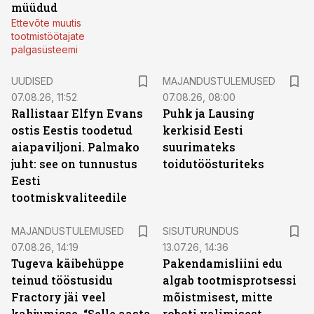
müüdud
Ettevõte muutis
tootmistöötajate
palgasüsteemi
UUDISED
MAJANDUSTULEMUSED
07.08.26, 11:52
07.08.26, 08:00
Rallistaar Elfyn Evans
Puhk ja Lausing
ostis Eestis toodetud
kerkisid Eesti
aiapaviljoni. Palmako
suurimateks
juht: see on tunnustus
toidutöösturiteks
Eesti
tootmiskvaliteedile
ST
MAJANDUSTULEMUSED
SISUTURUNDUS
07.08.26, 14:19
13.07.26, 14:36
Tugeva käibehüppe
Pakendamisliini edu
teinud tööstusidu
algab tootmisprotsessi
Fractory jäi veel
mõistmisest, mitte
kahjumisse. “Selle aasta
roboti valimisest