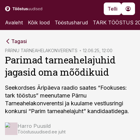
Telli
Avaleht
Kõik lood
Tööstusharud
TARK TÖÖSTUS 2
cebook
cebook
Tagasi
Twitter)
Twitter)
PÄRNU TARNEAHELAKONVERENTS
12.06.25, 12:00
Parimad tarneahelajuhid
kedIn
kedIn
jagasid oma mõõdikuid
ail
ail
k
k
Seekordses Äripäeva raadio saates “Fookuses:
tark tööstus” meenutame Pärnu
Tarneahelakonverentsi ja kuulame vestlusringi
konkursi “Parim tarneahelajuht” kandidaatidega.
Harro Puusild
Tööstusuudised.ee juht