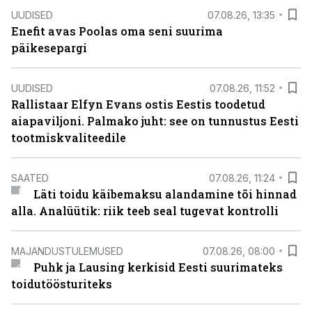
UUDISED
07.08.26, 13:35
Enefit avas Poolas oma seni suurima
päikesepargi
UUDISED
07.08.26, 11:52
Rallistaar Elfyn Evans ostis Eestis toodetud
aiapaviljoni. Palmako juht: see on tunnustus Eesti
tootmiskvaliteedile
SAATED
07.08.26, 11:24
Läti toidu käibemaksu alandamine tõi hinnad
alla. Analüütik: riik teeb seal tugevat kontrolli
MAJANDUSTULEMUSED
07.08.26, 08:00
Puhk ja Lausing kerkisid Eesti suurimateks
toidutöösturiteks