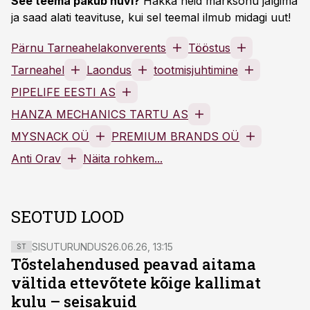
See teema pakub huvi?
Hakka neid märksõnu jälgima
ja saad alati teavituse, kui sel teemal ilmub midagi uut!
Pärnu Tarneahelakonverents
Tööstus
Tarneahel
Laondus
tootmisjuhtimine
PIPELIFE EESTI AS
HANZA MECHANICS TARTU AS
MYSNACK OÜ
PREMIUM BRANDS OÜ
Anti Orav
Näita rohkem...
SEOTUD LOOD
SISUTURUNDUS
26.06.26, 13:15
ST
Tõstelahendused peavad aitama
vältida ettevõtete kõige kallimat
kulu – seisakuid