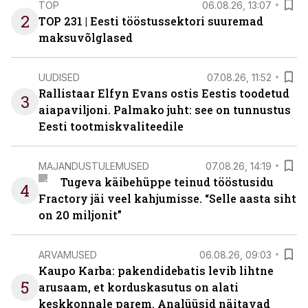
TOP
06.08.26, 13:07
2
TOP 231 | Eesti tööstussektori suuremad
maksuvõlglased
UUDISED
07.08.26, 11:52
Rallistaar Elfyn Evans ostis Eestis toodetud
3
aiapaviljoni. Palmako juht: see on tunnustus
Eesti tootmiskvaliteedile
MAJANDUSTULEMUSED
07.08.26, 14:19
Tugeva käibehüppe teinud tööstusidu
4
Fractory jäi veel kahjumisse. “Selle aasta siht
on 20 miljonit”
ARVAMUSED
06.08.26, 09:03
Kaupo Karba: pakendidebatis levib lihtne
5
arusaam, et korduskasutus on alati
keskkonnale parem. Analüüsid näitavad