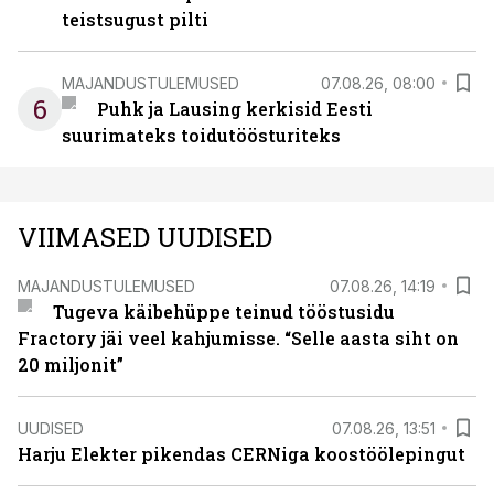
teistsugust pilti
MAJANDUSTULEMUSED
07.08.26, 08:00
6
Puhk ja Lausing kerkisid Eesti
suurimateks toidutöösturiteks
VIIMASED UUDISED
MAJANDUSTULEMUSED
07.08.26, 14:19
Tugeva käibehüppe teinud tööstusidu
Fractory jäi veel kahjumisse. “Selle aasta siht on
20 miljonit”
UUDISED
07.08.26, 13:51
Harju Elekter pikendas CERNiga koostöölepingut