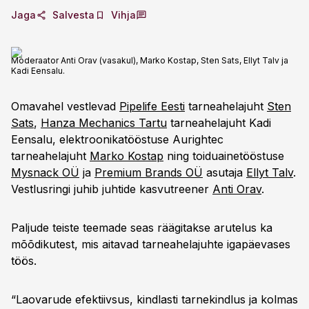
Jaga
Salvesta
Vihja
Moderaator Anti Orav (vasakul), Marko Kostap, Sten Sats, Ellyt Talv ja
Kadi Eensalu.
Omavahel vestlevad
Pipelife Eesti
tarneahelajuht
Sten
Sats
,
Hanza Mechanics Tartu
tarneahelajuht Kadi
Eensalu, elektroonikatööstuse Aurightec
tarneahelajuht
Marko Kostap
ning toiduainetööstuse
Mysnack OÜ
ja
Premium Brands OÜ
asutaja
Ellyt Talv
.
Vestlusringi juhib juhtide kasvutreener
Anti Orav
.
Paljude teiste teemade seas räägitakse arutelus ka
mõõdikutest, mis aitavad tarneahelajuhte igapäevases
töös.
“Laovarude efektiivsus, kindlasti tarnekindlus ja kolmas