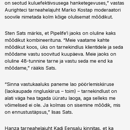
on seotud kuluefektiivsusega hanketegevuses,” vastas
Aurighteci tarneahelajuht Marko Kostap moderaatori
soovile nimetada kolm kõige olulisemat mõõdikut.
Sten Sats märkis, et Pipelife’i jaoks on oluline kaks
mõõdikut kombineerituna. “Meie vaatame kahte
mõõdikut koos, üks on tarnekindlus klientidele ja seda
mõõdame vastu soovitud kuupäeva. Meie jaoks on
oluline 48-tunnine tarne ja vastu seda me end ka
mõõdame,” rääkis Sats.
“Sinna vastukaaluks paneme lao pöörlemiskiiruse
(laokaupade ringluskiirus – toim) – tarnekindlust on
alati väga hea tagada üüratu laoga, aga selleks me
võimelised ei ole. Ja kolmas on sisemine mõõdik, mis
on ennustustäpsus,” lisas Sats.
Hanza tarneahelajuht Kadi Eensalu kinnitas, et ka