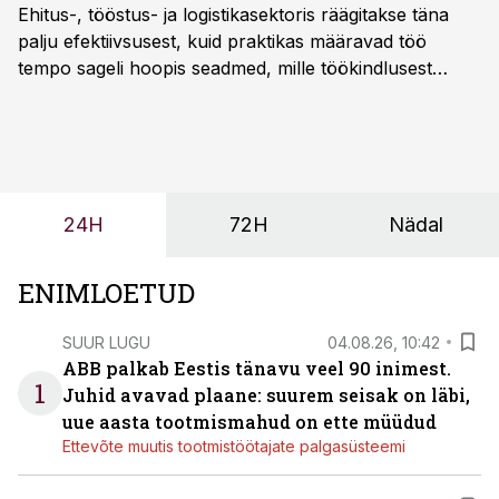
Ehitus-, tööstus- ja logistikasektoris räägitakse täna
palju efektiivsusest, kuid praktikas määravad töö
tempo sageli hoopis seadmed, mille töökindlusest
sõltub kogu objekti või tootmise sujuvus. Kui tõstuk
seisab, töö katkeb või masin ei vasta töötingimustele,
ei tähenda see ettevõtte jaoks ainult tehnilist
probleemi, vaid otsest rahalist kulu, venivaid tähtaegu
ja suuremaid riske tööohutusele.
24H
72H
Nädal
ENIMLOETUD
SUUR LUGU
04.08.26, 10:42
ABB palkab Eestis tänavu veel 90 inimest.
1
Juhid avavad plaane: suurem seisak on läbi,
uue aasta tootmismahud on ette müüdud
Ettevõte muutis tootmistöötajate palgasüsteemi