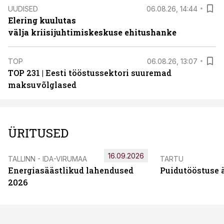
UUDISED
06.08.26, 14:44
Elering kuulutas
välja kriisijuhtimiskeskuse ehitushanke
TOP
06.08.26, 13:07
TOP 231 | Eesti tööstussektori suuremad
maksuvõlglased
ÜRITUSED
16.09.2026
TALLINN - IDA-VIRUMAA
TARTU
Energiasäästlikud lahendused
Puidutööstuse 
2026