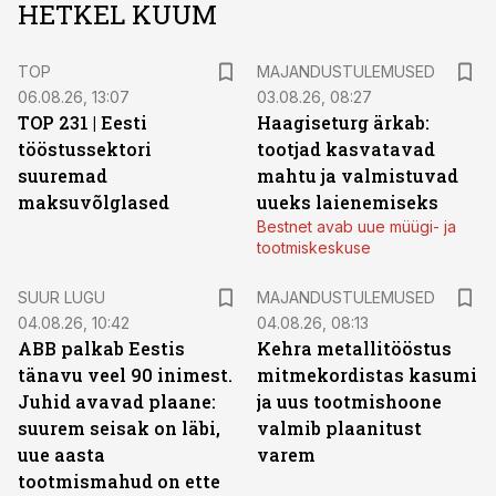
HETKEL KUUM
TOP
MAJANDUSTULEMUSED
06.08.26, 13:07
03.08.26, 08:27
TOP 231 | Eesti
Haagiseturg ärkab:
tööstussektori
tootjad kasvatavad
suuremad
mahtu ja valmistuvad
maksuvõlglased
uueks laienemiseks
Bestnet avab uue müügi- ja
tootmiskeskuse
SUUR LUGU
MAJANDUSTULEMUSED
04.08.26, 10:42
04.08.26, 08:13
ABB palkab Eestis
Kehra metallitööstus
tänavu veel 90 inimest.
mitmekordistas kasumi
Juhid avavad plaane:
ja uus tootmishoone
suurem seisak on läbi,
valmib plaanitust
uue aasta
varem
tootmismahud on ette