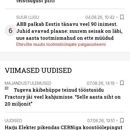
teistsugust pilti
SUUR LUGU
04.08.26, 10:42
ABB palkab Eestis tänavu veel 90 inimest.
6
Juhid avavad plaane: suurem seisak on läbi,
uue aasta tootmismahud on ette müüdud
Ettevõte muutis tootmistöötajate palgasüsteemi
VIIMASED UUDISED
MAJANDUSTULEMUSED
07.08.26, 14:19
Tugeva käibehüppe teinud tööstusidu
Fractory jäi veel kahjumisse. “Selle aasta siht on
20 miljonit”
UUDISED
07.08.26, 13:51
Harju Elekter pikendas CERNiga koostöölepingut