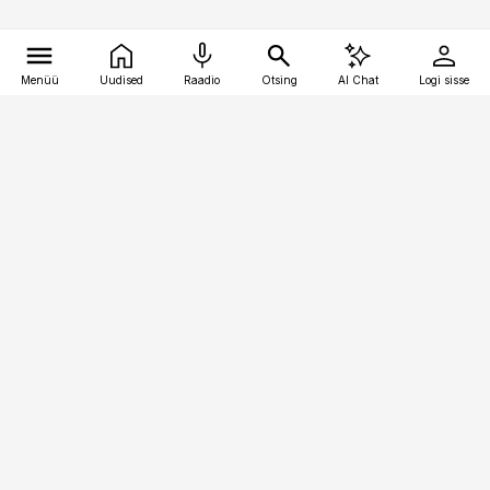
Menüü
Uudised
Raadio
Otsing
AI Chat
Logi sisse
Vana-Lõuna 39/1, 19094 Tallinn
(+372) 667 0111
toostusuudised@toostusuudised.ee
Telli
Reklaam
Firmast
Sisu kasutamisõigused
Ajakirjaniku
eetikakoodeks
Üldtingimused
Privaatsustingimused
Küpsiste poliitika
KKK