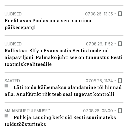
UUDISED
07.08.26, 13:35
Enefit avas Poolas oma seni suurima
päikesepargi
UUDISED
07.08.26, 11:52
Rallistaar Elfyn Evans ostis Eestis toodetud
aiapaviljoni. Palmako juht: see on tunnustus Eesti
tootmiskvaliteedile
SAATED
07.08.26, 11:24
Läti toidu käibemaksu alandamine tõi hinnad
alla. Analüütik: riik teeb seal tugevat kontrolli
MAJANDUSTULEMUSED
07.08.26, 08:00
Puhk ja Lausing kerkisid Eesti suurimateks
toidutöösturiteks