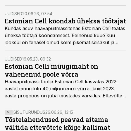
lahendusi, et tehast käigus hoida, rääkis Estonian Celli
juhatuse liige Siiri Lahe.
UUDISED
20.06.23, 07:54
Estonian Cell koondab üheksa töötajat
Kundas asuv haavapuitmassitehas Estonian Cell teatas
üheksa töötaja koondamisest. Eelnenud kuue kuu
jooksul on tehasel olnud kolm pikemat seisakut ja
ülejäänud ajal on tehase tootmisliin töötanud 60–70%
võimsusega.
UUDISED
16.05.23, 09:32
Estonian Celli müügimaht on
vähenenud poole võrra
Haavapuitmassi tootja Estonian Cell kasvatas 2022.
aastal müügitulu 40 miljoni euro võrra, kuid 2023.
aasta prognoos on juba mustades värvides. Ettevõtte
juhatuse liikme Siiri Lahe sõnul töötab Estonian Cell
praegu kahjumis.
SISUTURUNDUS
26.06.26, 13:15
ST
Tõstelahendused peavad aitama
vältida ettevõtete kõige kallimat