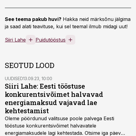
See teema pakub huvi?
Hakka neid märksõnu jälgima
ja saad alati teavituse, kui sel teemal ilmub midagi uut!
Siiri Lahe
Puidutööstus
SEOTUD LOOD
UUDISED
13.09.23, 10:00
Siiri Lahe: Eesti tööstuse
konkurentsivõimet halvavad
energiamaksud vajavad lae
kehtestamist
Oleme pöördunud valitsuse poole palvega Eesti
tööstuse konkurentsivõimet halvavatele
energiamaksudele lagi kehtestada. Otsime iga päev