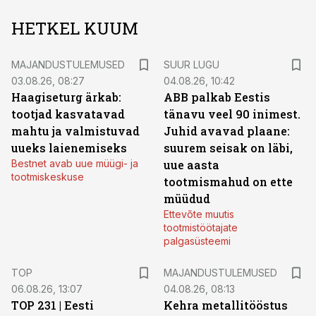
HETKEL KUUM
MAJANDUSTULEMUSED
SUUR LUGU
03.08.26, 08:27
04.08.26, 10:42
Haagiseturg ärkab:
ABB palkab Eestis
tootjad kasvatavad
tänavu veel 90 inimest.
mahtu ja valmistuvad
Juhid avavad plaane:
uueks laienemiseks
suurem seisak on läbi,
Bestnet avab uue müügi- ja
uue aasta
tootmiskeskuse
tootmismahud on ette
müüdud
Ettevõte muutis
tootmistöötajate
palgasüsteemi
TOP
MAJANDUSTULEMUSED
06.08.26, 13:07
04.08.26, 08:13
TOP 231 | Eesti
Kehra metallitööstus