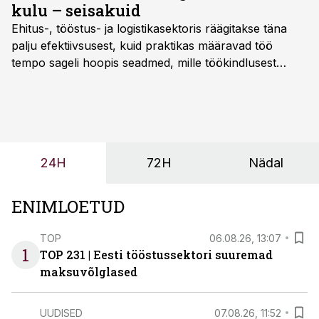
kulu – seisakuid
Ehitus-, tööstus- ja logistikasektoris räägitakse täna
palju efektiivsusest, kuid praktikas määravad töö
tempo sageli hoopis seadmed, mille töökindlusest
sõltub kogu objekti või tootmise sujuvus. Kui tõstuk
seisab, töö katkeb või masin ei vasta töötingimustele,
ei tähenda see ettevõtte jaoks ainult tehnilist
probleemi, vaid otsest rahalist kulu, venivaid tähtaegu
ja suuremaid riske tööohutusele.
24H
72H
Nädal
ENIMLOETUD
TOP
06.08.26, 13:07
1
TOP 231 | Eesti tööstussektori suuremad
maksuvõlglased
UUDISED
07.08.26, 11:52