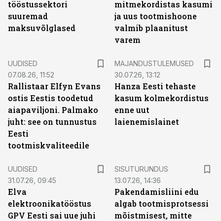
tööstussektori
mitmekordistas kasumi
suuremad
ja uus tootmishoone
maksuvõlglased
valmib plaanitust
varem
UUDISED
MAJANDUSTULEMUSED
07.08.26, 11:52
30.07.26, 13:12
Rallistaar Elfyn Evans
Hanza Eesti tehaste
ostis Eestis toodetud
kasum kolmekordistus
aiapaviljoni. Palmako
enne uut
juht: see on tunnustus
laienemislainet
Eesti
tootmiskvaliteedile
ST
UUDISED
SISUTURUNDUS
31.07.26, 09:45
13.07.26, 14:36
Elva
Pakendamisliini edu
elektroonikatööstus
algab tootmisprotsessi
GPV Eesti sai uue juhi
mõistmisest, mitte