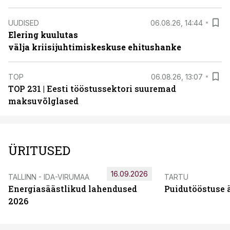
UUDISED
06.08.26, 14:44
Elering kuulutas
välja kriisijuhtimiskeskuse ehitushanke
TOP
06.08.26, 13:07
TOP 231 | Eesti tööstussektori suuremad
maksuvõlglased
ÜRITUSED
16.09.2026
TALLINN - IDA-VIRUMAA
TARTU
Energiasäästlikud lahendused
Puidutööstuse 
2026