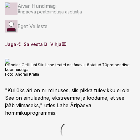
Aivar Hundimägi
Äripäeva peatoimetaja asetäitja
Eget Velleste
Jaga
Salvesta
Vihja
Estonian Celli juhi Siiri Lahe teatel on tänavu töötatud 70protsendise
koormusega.
Foto:
Andras Kralla
"Kui üks äri on nii miinuses, siis pikka tulevikku ei ole.
See on ainulaadne, ekstreemne ja loodame, et see
jääb viimaseks," ütles Lahe Äripäeva
hommikuprogrammis.