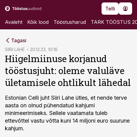
Telli
Avaleht
Kõik lood
Tööstusharud
TARK TÖÖSTUS 2
cebook
Tagasi
Twitter)
SIIRI LAHE
20.12.23, 10:16
Hiigelmiinuse korjanud
kedIn
tööstusjuht: oleme valuläve
ail
ületamisele ohtlikult lähedal
k
Estonian Celli juht Siiri Lahe ütles, et nende terve
aasta on olnud pühendatud kahjumi
minimeerimiseks. Sellele vaatamata tuleb
ettevõttel vastu võtta kuni 14 miljoni euro suurune
kahjum.