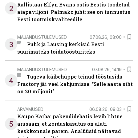
Rallistaar Elfyn Evans ostis Eestis toodetud
2
aiapaviljoni. Palmako juht: see on tunnustus
Eesti tootmiskvaliteedile
MAJANDUSTULEMUSED
07.08.26, 08:00
3
Puhk ja Lausing kerkisid Eesti
suurimateks toidutöösturiteks
MAJANDUSTULEMUSED
07.08.26, 14:19
Tugeva käibehüppe teinud tööstusidu
4
Fractory jäi veel kahjumisse. “Selle aasta siht
on 20 miljonit”
ARVAMUSED
06.08.26, 09:03
Kaupo Karba: pakendidebatis levib lihtne
5
arusaam, et korduskasutus on alati
keskkonnale parem. Analüüsid näitavad