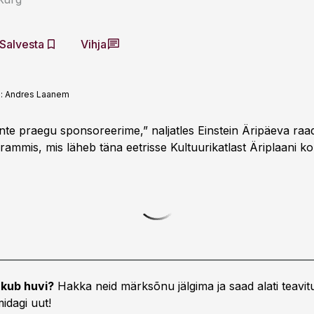
Salvesta
Vihja
o:
Andres Laanem
nte praegu sponsoreerime,” naljatles Einstein Äripäeva raa
mmis, mis läheb täna eetrisse Kultuurikatlast Äriplaani kon
kub huvi?
Hakka neid märksõnu jälgima ja saad alati teavitu
idagi uut!