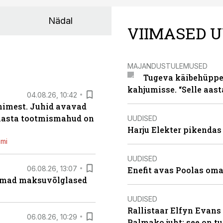
Nädal
VIIMASED U
MAJANDUSTULEMUSED
Tugeva käibehüppe 
kahjumisse. “Selle aast
04.08.26, 10:42
inimest. Juhid avavad
 aasta tootmismahud on
UUDISED
Harju Elekter pikenda
emi
UUDISED
06.08.26, 13:07
Enefit avas Poolas oma
uremad maksuvõlglased
UUDISED
Rallistaar Elfyn Evans 
06.08.26, 10:29
Palmako juht: see on t