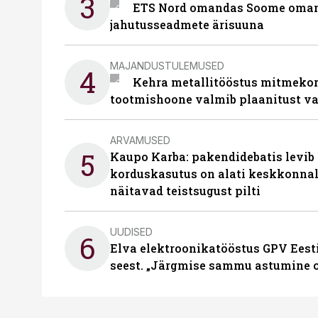
3
ETS Nord omandas Soome omani
jahutusseadmete ärisuuna
MAJANDUSTULEMUSED
4
Kehra metallitööstus mitmekor
tootmishoone valmib plaanitust v
ARVAMUSED
5
Kaupo Karba: pakendidebatis levib 
korduskasutus on alati keskkonna
näitavad teistsugust pilti
UUDISED
6
Elva elektroonikatööstus GPV Eesti 
seest. „Järgmise sammu astumine ol