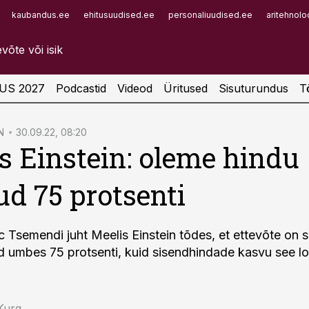
kaubandus.ee
ehitusuudised.ee
personaliuudised.ee
aritehnolo
Infopank
Radar
US 2027
Podcastid
Videod
Üritused
Sisuturundus
T
N
30.09.22, 08:20
s Einstein: oleme hindu
ud 75 protsenti
 Tsemendi juht Meelis Einstein tõdes, et ettevõte on s
d umbes 75 protsenti, kuid sisendhindade kasvu see lo
 Kurg