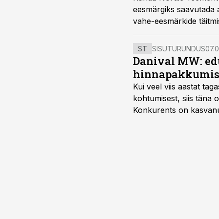
eesmärgiks saavutada a
vahe-eesmärkide täitmi
ST
SISUTURUNDUS
07.0
Danival MW: ed
hinnapakkumis
Kui veel viis aastat tag
kohtumisest, siis tän
Konkurents on kasvanud,
tootmisvõimekuse või hi