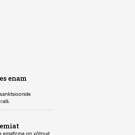
des enam
 sanktsioonide
alli.
eemiat
te emafirma on võtnud