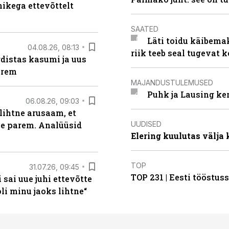
kega ettevõttelt
SAATED
Läti toidu käibema
04.08.26, 08:13
riik teeb seal tugevat k
distas kasumi ja uus
arem
MAJANDUSTULEMUSED
Puhk ja Lausing ke
06.08.26, 09:03
lihtne arusaam, et
UUDISED
le parem. Analüüsid
Elering kuulutas välja
TOP
31.07.26, 09:45
TOP 231 | Eesti tööstu
sai uue juhi ettevõtte
i minu jaoks lihtne“