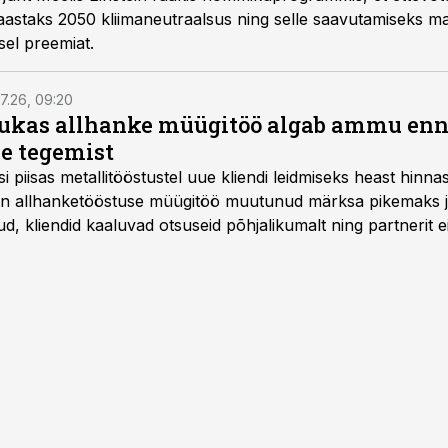
astaks 2050 kliimaneutraalsus ning selle saavutamiseks ma
sel preemiat.
7.26, 09:20
ukas allhanke müügitöö algab ammu en
e tegemist
asi piisas metallitööstustel uue kliendi leidmiseks heast hinna
a on allhanketööstuse müügitöö muutunud märksa pikemaks
 kliendid kaaluvad otsuseid põhjalikumalt ning partnerit ei
nnakirja järgi.