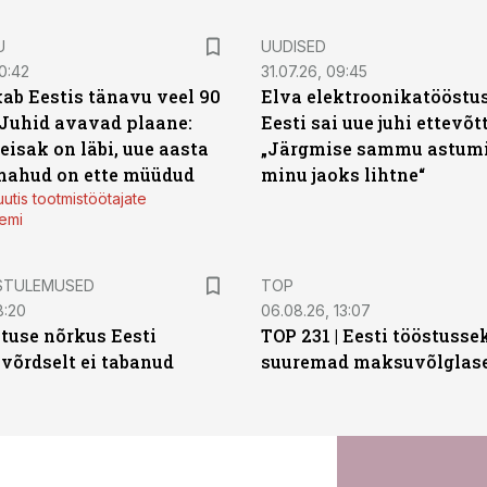
U
UUDISED
0:42
31.07.26, 09:45
ab Eestis tänavu veel 90
Elva elektroonikatööstu
 Juhid avavad plaane:
Eesti sai uue juhi ettevõt
eisak on läbi, uue aasta
„Järgmise sammu astumi
mahud on ette müüdud
minu jaoks lihtne“
utis tootmistöötajate
emi
STULEMUSED
TOP
8:20
06.08.26, 13:07
tuse nõrkus Eesti
TOP 231 | Eesti tööstusse
 võrdselt ei tabanud
suuremad maksuvõlglas