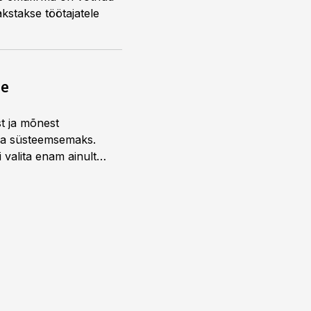
kstakse töötajatele
ne
st ja mõnest
 ja süsteemsemaks.
 valita enam ainult