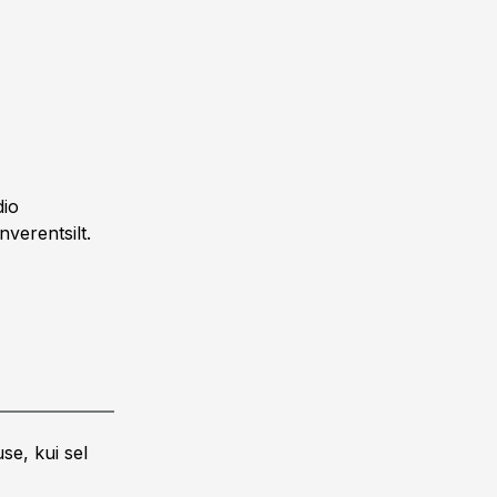
dio
verentsilt.
se, kui sel