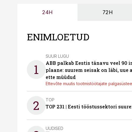
24H
72H
ENIMLOETUD
SUUR LUGU
ABB palkab Eestis tänavu veel 90 
1
plaane: suurem seisak on läbi, uue
ette müüdud
Ettevõte muutis tootmistöötajate palgasüste
TOP
2
TOP 231 | Eesti tööstussektori su
UUDISED