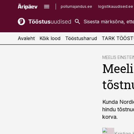
pollumajandus.ee
logistikauudised.ee
kaubandus.ee
imelineajalugu.ee
kinnisvarauudised.ee
imelineteadus.ee
Avaleht
Kõik lood
Tööstusharud
TARK TÖÖST
cebook
MEELIS EINSTEI
Meeli
Twitter)
kedIn
tõstn
ail
k
Kunda Nordic
hindu tõstnu
korva.
Kristjan