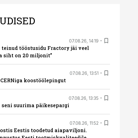
UDISED
07.08.26, 14:19
teinud tööstusidu Fractory jäi veel
a siht on 20 miljonit”
07.08.26, 13:51
s CERNiga koostöölepingut
07.08.26, 13:35
 seni suurima päikesepargi
07.08.26, 11:52
ostis Eestis toodetud aiapaviljoni.
unnustus Eesti tootmiskvaliteedile