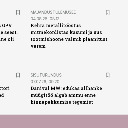
MAJANDUSTULEMUSED
04.08.26, 08:13
s GPV
Kehra metallitööstus
te seest.
mitmekordistas kasumi ja uus
ne oli
tootmishoone valmib plaanitust
varem
ST
SISUTURUNDUS
07.07.26, 09:20
ktori
Danival MW: edukas allhanke
ed
müügitöö algab ammu enne
hinnapakkumise tegemist