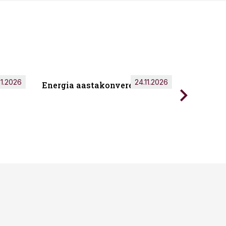
11.2026
24.11.2026
Energia aastakonverents 2026
Tark töö