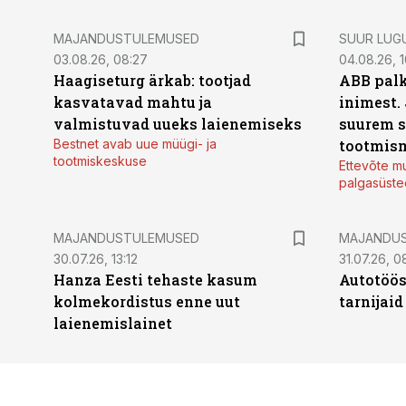
MAJANDUSTULEMUSED
SUUR LUG
03.08.26, 08:27
04.08.26, 1
Haagiseturg ärkab: tootjad
ABB palk
kasvatavad mahtu ja
inimest.
valmistuvad uueks laienemiseks
suurem s
Bestnet avab uue müügi- ja
tootmis
tootmiskeskuse
Ettevõte mu
palgasüste
MAJANDUSTULEMUSED
MAJANDU
30.07.26, 13:12
31.07.26, 0
Hanza Eesti tehaste kasum
Autotöös
kolmekordistus enne uut
tarnijaid
laienemislainet