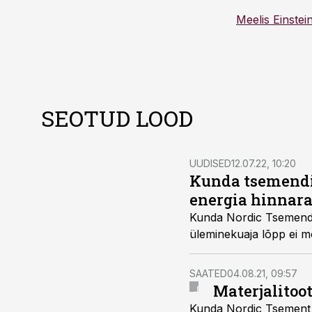
Meelis Einstei
SEOTUD LOOD
UUDISED
12.07.22, 10:20
Kunda tsemendi
energia hinnara
Kunda Nordic Tsemendi 
üleminekuaja lõpp ei mõj
SAATED
04.08.21, 09:57
Materjalitoo
Kunda Nordic Tsement 