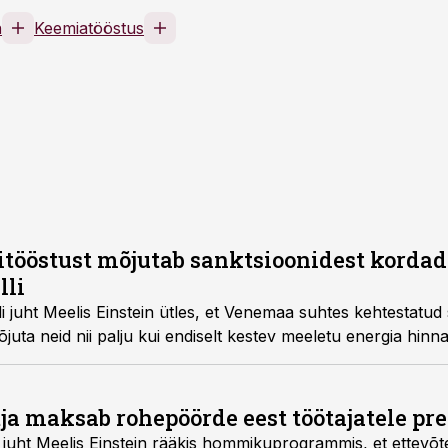
n
Keemiatööstus
tööstust mõjutab sanktsioonidest korda
lli
juht Meelis Einstein ütles, et Venemaa suhtes kehtestatud
uta neid nii palju kui endiselt kestev meeletu energia hinnar
tja maksab rohepöörde eest töötajatele pr
juht Meelis Einstein rääkis hommikuprogrammis, et ettevõ