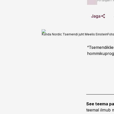
Jaga
Kunda Nordic Tsemendi juht Meelis Einstein
Fot
“Tsemendiklie
hommikuprogra
See teema pa
teemal ilmub m