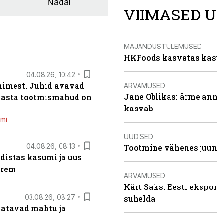
Nädal
VIIMASED U
MAJANDUSTULEMUSED
HKFoods kasvatas kas
04.08.26, 10:42
inimest. Juhid avavad
ARVAMUSED
Jane Oblikas: ärme anna
 aasta tootmismahud on
kasvab
emi
UUDISED
04.08.26, 08:13
Tootmine vähenes juuni
distas kasumi ja uus
arem
ARVAMUSED
Kärt Saks: Eesti ekspor
03.08.26, 08:27
suhelda
vatavad mahtu ja