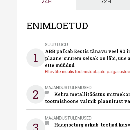
24H
72H
ENIMLOETUD
SUUR LUGU
ABB palkab Eestis tänavu veel 90 
1
plaane: suurem seisak on läbi, uue
ette müüdud
Ettevõte muutis tootmistöötajate palgasüste
MAJANDUSTULEMUSED
2
Kehra metallitööstus mitmekor
tootmishoone valmib plaanitust v
MAJANDUSTULEMUSED
3
Haagiseturg ärkab: tootjad kas