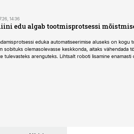
7.26, 14:36
ini edu algab tootmisprotsessi mõistmises
damisprotsessi eduka automatiseerimise aluseks on kogu t
m sobituks olemasolevasse keskkonda, aitaks vähendada tö
te tulevasteks arenguteks. Lihtsalt roboti lisamine enamasti
a tööstuse automatiseerimislahenduste arendaja Smitech OÜ