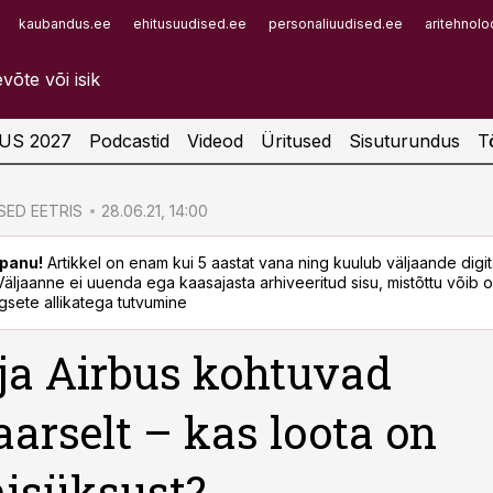
kaubandus.ee
ehitusuudised.ee
personaliuudised.ee
aritehnolo
Infopank
Radar
US 2027
Podcastid
Videod
Üritused
Sisuturundus
T
ED EETRIS
28.06.21, 14:00
panu!
Artikkel on enam kui 5 aastat vana ning kuulub väljaande digi
. Väljaanne ei uuenda ega kaasajasta arhiveeritud sisu, mistõttu võib ol
sete allikatega tutvumine
 ja Airbus kohtuvad
aarselt – kas loota on
isüksust?