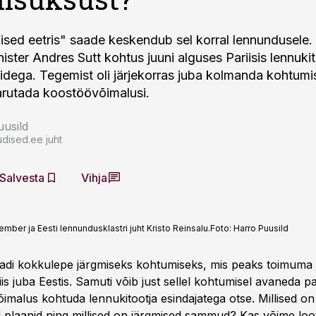
sed eetris" saade keskendub sel korral lennundusele.
ister Andres Sutt kohtus juuni alguses Pariisis lennuki
idega. Tegemist oli järjekorras juba kolmanda kohtumis
arutada koostöövõimalusi.
usild
dised.ee juht
Salvesta
Vihja
mber ja Eesti lennundusklastri juht Kristo Reinsalu.
Foto:
Harro Puusild
adi kokkulepe järgmiseks kohtumiseks, mis peaks toimuma j
siis juba Eestis. Samuti võib just sellel kohtumisel avaneda pa
õimalus kohtuda lennukitootja esindajatega otse. Millised on 
d plaanid ning millised on järgmised sammud? Kas võime loot