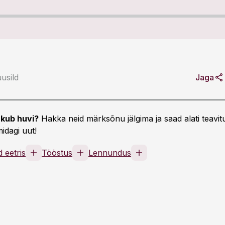
usild
Jaga
kub huvi?
Hakka neid märksõnu jälgima ja saad alati teavitu
idagi uut!
 eetris
Tööstus
Lennundus