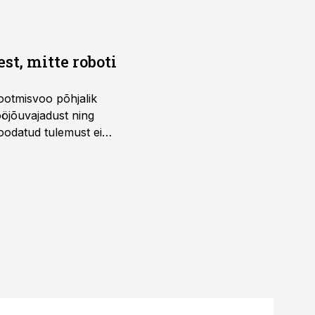
t, mitte roboti
ootmisvoo põhjalik
öjõuvajadust ning
 oodatud tulemust ei
 tegevjuht Sander