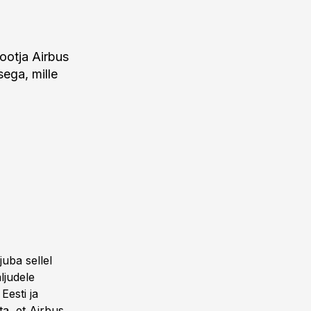
tootja Airbus
ega, mille
uba sellel
ljudele
Eesti ja
a, et Airbus