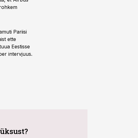
e rohkem
muti Pariisi
st ette
tuua Eestisse
er intervjuus.
süksust?