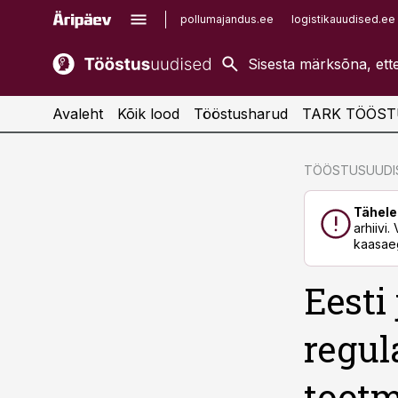
pollumajandus.ee
logistikauudised.ee
kaubandus.ee
imelineajalugu.ee
kinnisvarauudised.ee
imelineteadus.ee
Avaleht
Kõik lood
Tööstusharud
TARK TÖÖST
cebook
cebook
TÖÖSTUSUUDIS
Twitter)
Twitter)
Tähele
kedIn
kedIn
arhiivi
kaasaeg
ail
ail
Eesti
k
k
regul
tootm