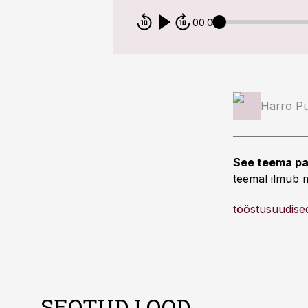
00:00
Harro Pu
See teema pa
teemal ilmub m
tööstusuudised
SEOTUD LOOD