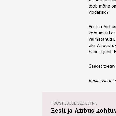
toob mõne oma
võidaksid?
Eesti ja Airbu
kohtumisel osa
valmistanud E
üks Airbusi ü
Saadet juhib 
Saadet toetav
Kuula saadet si
TÖÖSTUSUUDISED EETRIS
Eesti ja Airbus kohtu