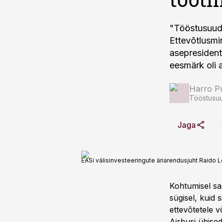
"Tööstusuudi
Ettevõtlusmin
asepresident
eesmärk oli 
Harro Pu
Tööstusuu
Jaga
EASi välisinvesteeringute äriarendusjuht Raido Le
Kohtumisel sa
sügisel, kuid 
ettevõtetele v
Airbusi ühise