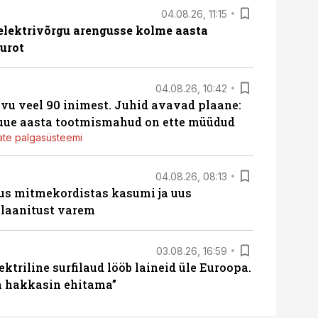
04.08.26, 11:15
b elektrivõrgu arengusse kolme aasta
eurot
04.08.26, 10:42
vu veel 90 inimest. Juhid avavad plaane:
 uue aasta tootmismahud on ette müüdud
jate palgasüsteemi
04.08.26, 08:13
us mitmekordistas kasumi ja uus
laanitust varem
03.08.26, 16:59
ektriline surfilaud lööb laineid üle Euroopa.
ja hakkasin ehitama”