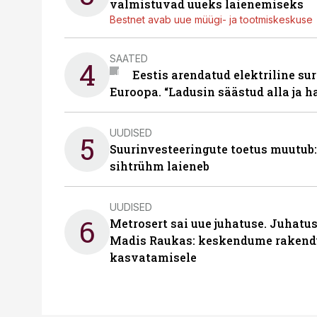
valmistuvad uueks laienemiseks
Bestnet avab uue müügi- ja tootmiskeskuse
SAATED
4
Eestis arendatud elektriline sur
Euroopa. “Ladusin säästud alla ja 
UUDISED
5
Suurinvesteeringute toetus muutub:
sihtrühm laieneb
UUDISED
6
Metrosert sai uue juhatuse. Juhatu
Madis Raukas: keskendume rakend
kasvatamisele