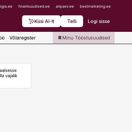
Iseteenindus
ogia.ee
finantsuudised.ee
aripaev.ee
bestmarketing.ee
finantsu
Telli Tööstusuudised
Küsi AI-lt
Telli
Logi sisse
öö
Võlaregister
Minu Tööstusuudised
taalsesse
la vajalik