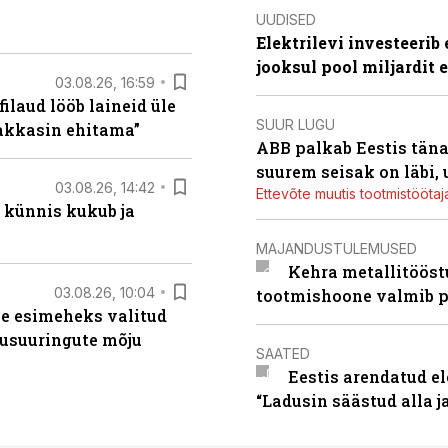
UUDISED
Elektrilevi investeeri
jooksul pool miljardit 
03.08.26, 16:59
filaud lööb laineid üle
SUUR LUGU
hakkasin ehitama”
ABB palkab Eestis täna
suurem seisak on läbi,
03.08.26, 14:42
Ettevõte muutis tootmistööta
 künnis kukub ja
MAJANDUSTULEMUSED
Kehra metallitööst
03.08.26, 10:04
tootmishoone valmib p
se esimeheks valitud
usuuringute mõju
SAATED
Eestis arendatud el
“Ladusin säästud alla 