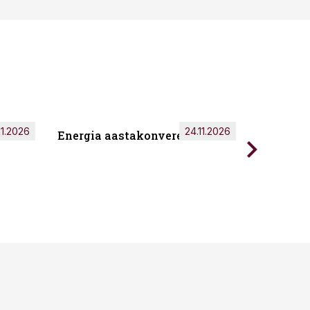
11.2026
24.11.2026
Energia aastakonverents 2026
Tark töö