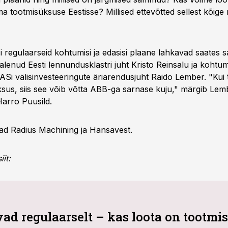
 tootmisüksuse Eestisse? Millised ettevõtted sellest kõig
si regulaarseid kohtumisi ja edasisi plaane lahkavad saates sa
lenud Eesti lennundusklastri juht Kristo Reinsalu ja kohtumi
ASi välisinvesteeringute äriarendusjuht Raido Lember. "Kui 
ksus, siis see võib võtta ABB-ga sarnase kuju," märgib Lemb
Harro Puusild.
ad Radius Machining ja Hansavest.
it:
vad regulaarselt – kas loota on tootmi