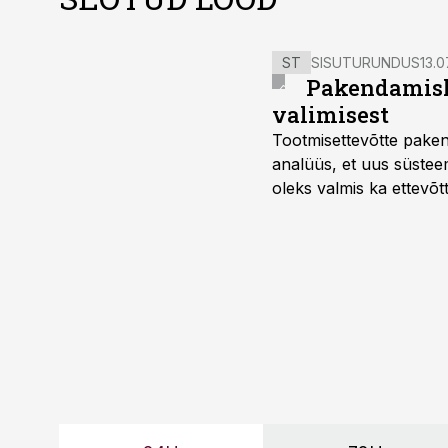
ST
SISUTURUNDUS
13.0
Pakendamisli
valimisest
Tootmisettevõtte paken
analüüs, et uus süstee
oleks valmis ka ettevõt
too, nendib tootmise j
Mitendorf.