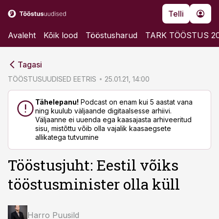
Telli
Avaleht
Kõik lood
Tööstusharud
TARK TÖÖSTUS 2
cebook
cebook
Tagasi
Twitter)
Twitter)
TÖÖSTUSUUDISED EETRIS
25.01.21, 14:00
kedIn
kedIn
Tähelepanu!
Podcast on enam kui 5 aastat vana
ning kuulub väljaande digitaalsesse arhiivi.
ail
ail
Väljaanne ei uuenda ega kaasajasta arhiveeritud
sisu, mistõttu võib olla vajalik kaasaegsete
k
k
allikatega tutvumine
Tööstusjuht: Eestil võiks
tööstusminister olla küll
Harro Puusild