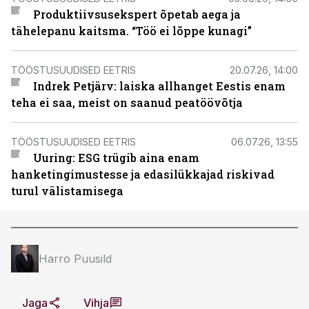
Produktiivsusekspert õpetab aega ja
tähelepanu kaitsma. “Töö ei lõppe kunagi”
TÖÖSTUSUUDISED EETRIS
20.07.26, 14:00
Indrek Petjärv: laiska allhanget Eestis enam
teha ei saa, meist on saanud peatöövõtja
TÖÖSTUSUUDISED EETRIS
06.07.26, 13:55
Uuring: ESG trügib aina enam
hanketingimustesse ja edasilükkajad riskivad
turul välistamisega
Harro Puusild
Jaga
Vihja