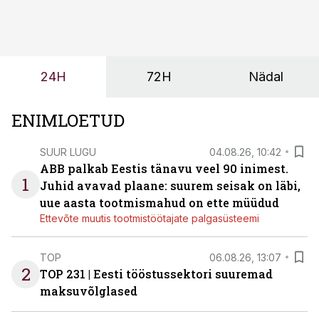
24H
72H
Nädal
ENIMLOETUD
SUUR LUGU
04.08.26, 10:42
ABB palkab Eestis tänavu veel 90 inimest.
1
Juhid avavad plaane: suurem seisak on läbi,
uue aasta tootmismahud on ette müüdud
Ettevõte muutis tootmistöötajate palgasüsteemi
TOP
06.08.26, 13:07
2
TOP 231 | Eesti tööstussektori suuremad
maksuvõlglased