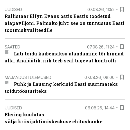
UUDISED
07.08.26, 11:52
Rallistaar Elfyn Evans ostis Eestis toodetud
aiapaviljoni. Palmako juht: see on tunnustus Eesti
tootmiskvaliteedile
SAATED
07.08.26, 11:24
Läti toidu käibemaksu alandamine tõi hinnad
alla. Analüütik: riik teeb seal tugevat kontrolli
MAJANDUSTULEMUSED
07.08.26, 08:00
Puhk ja Lausing kerkisid Eesti suurimateks
toidutöösturiteks
UUDISED
06.08.26, 14:44
Elering kuulutas
välja kriisijuhtimiskeskuse ehitushanke