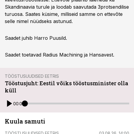
Skandinaavia turule ja loodab saavutada 3protsendilise
turuosa. Saates küsime, milliseid samme on ettevõte
selle nimel nüüdseks astunud.
Saadet juhib Harro Puusild.
Saadet toetavad Radius Machining ja Hansavest.
TÖÖSTUSUUDISED EETRIS
Tööstusjuht: Eestil võiks tööstusminister olla
küll
00:00
Kuula samuti
TÖÖSTUSUUDISED EETRIS
03.08.26, 14:00