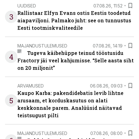
UUDISED
07.08.26, 11:52
Rallistaar Elfyn Evans ostis Eestis toodetud
3
aiapaviljoni. Palmako juht: see on tunnustus
Eesti tootmiskvaliteedile
MAJANDUSTULEMUSED
07.08.26, 14:19
Tugeva käibehüppe teinud tööstusidu
4
Fractory jäi veel kahjumisse. “Selle aasta siht
on 20 miljonit”
ARVAMUSED
06.08.26, 09:03
Kaupo Karba: pakendidebatis levib lihtne
5
arusaam, et korduskasutus on alati
keskkonnale parem. Analüüsid näitavad
teistsugust pilti
MAJANDUSTULEMUSED
07.08.26, 08:00