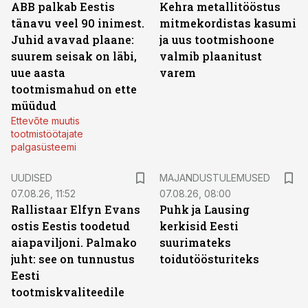
ABB palkab Eestis
Kehra metallitööstus
tänavu veel 90 inimest.
mitmekordistas kasumi
Juhid avavad plaane:
ja uus tootmishoone
suurem seisak on läbi,
valmib plaanitust
uue aasta
varem
tootmismahud on ette
müüdud
Ettevõte muutis
tootmistöötajate
palgasüsteemi
UUDISED
MAJANDUSTULEMUSED
07.08.26, 11:52
07.08.26, 08:00
Rallistaar Elfyn Evans
Puhk ja Lausing
ostis Eestis toodetud
kerkisid Eesti
aiapaviljoni. Palmako
suurimateks
juht: see on tunnustus
toidutöösturiteks
Eesti
tootmiskvaliteedile