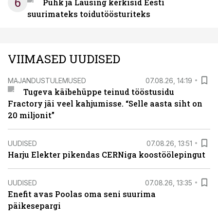
6
Puhk ja Lausing kerkisid Eesti
suurimateks toidutöösturiteks
VIIMASED UUDISED
MAJANDUSTULEMUSED
07.08.26, 14:19
Tugeva käibehüppe teinud tööstusidu
Fractory jäi veel kahjumisse. “Selle aasta siht on
20 miljonit”
UUDISED
07.08.26, 13:51
Harju Elekter pikendas CERNiga koostöölepingut
UUDISED
07.08.26, 13:35
Enefit avas Poolas oma seni suurima
päikesepargi