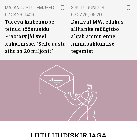
ST
MAJANDUSTULEMUSED
SISUTURUNDUS
07.08.26, 14:19
07.07.26, 09:20
Tugeva käibehüppe
Danival MW: edukas
teinud tööstusidu
allhanke müügitöö
Fractory jäi veel
algab ammu enne
kahjumisse. “Selle aasta
hinnapakkumise
siht on 20 miljonit”
tegemist
LIITU UUDISKIRJAGA