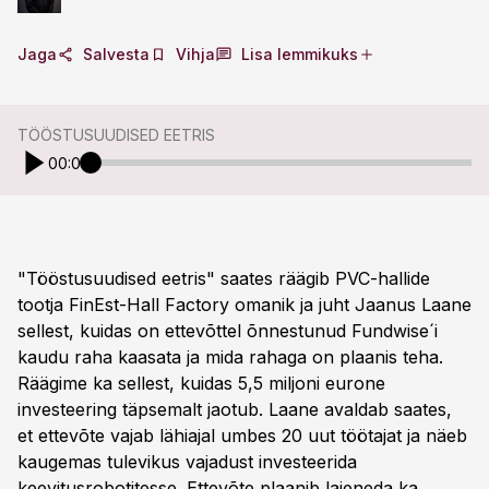
Jaga
Salvesta
Vihja
Lisa lemmikuks
TÖÖSTUSUUDISED EETRIS
00:00
"Tööstusuudised eetris" saates räägib PVC-hallide
tootja FinEst-Hall Factory omanik ja juht Jaanus Laane
sellest, kuidas on ettevõttel õnnestunud Fundwise´i
kaudu raha kaasata ja mida rahaga on plaanis teha.
Räägime ka sellest, kuidas 5,5 miljoni eurone
investeering täpsemalt jaotub. Laane avaldab saates,
et ettevõte vajab lähiajal umbes 20 uut töötajat ja näeb
kaugemas tulevikus vajadust investeerida
keevitusrobotitesse. Ettevõte plaanib laieneda ka