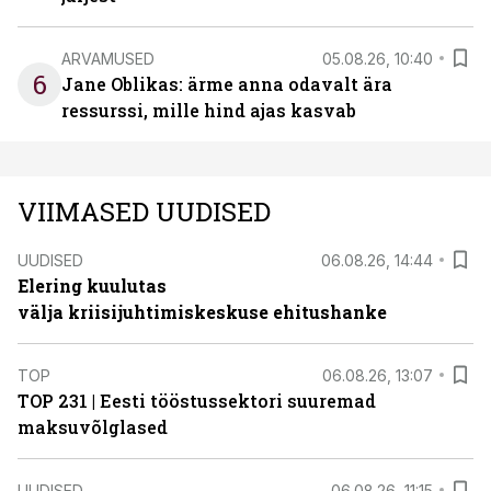
ARVAMUSED
05.08.26, 10:40
6
Jane Oblikas: ärme anna odavalt ära
ressurssi, mille hind ajas kasvab
VIIMASED UUDISED
UUDISED
06.08.26, 14:44
Elering kuulutas
välja kriisijuhtimiskeskuse ehitushanke
TOP
06.08.26, 13:07
TOP 231 | Eesti tööstussektori suuremad
maksuvõlglased
UUDISED
06.08.26, 11:15