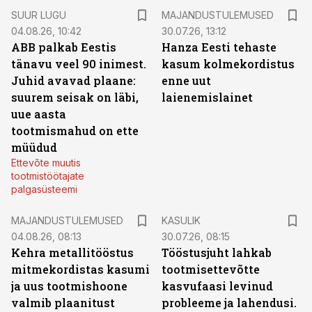
SUUR LUGU
MAJANDUSTULEMUSED
04.08.26, 10:42
30.07.26, 13:12
ABB palkab Eestis
Hanza Eesti tehaste
tänavu veel 90 inimest.
kasum kolmekordistus
Juhid avavad plaane:
enne uut
suurem seisak on läbi,
laienemislainet
uue aasta
tootmismahud on ette
müüdud
Ettevõte muutis
tootmistöötajate
palgasüsteemi
MAJANDUSTULEMUSED
KASULIK
04.08.26, 08:13
30.07.26, 08:15
Kehra metallitööstus
Tööstusjuht lahkab
mitmekordistas kasumi
tootmisettevõtte
ja uus tootmishoone
kasvufaasi levinud
valmib plaanitust
probleeme ja lahendusi.