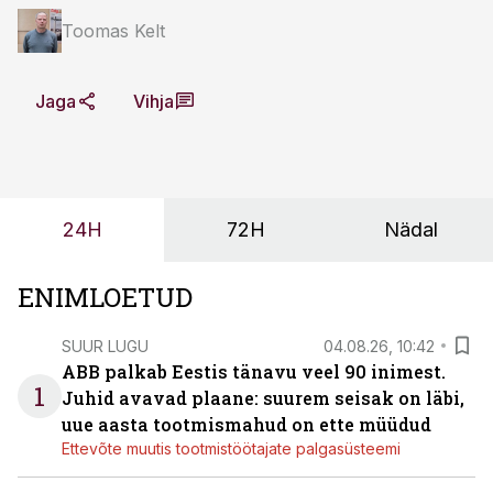
Toomas Kelt
Jaga
Vihja
24H
72H
Nädal
ENIMLOETUD
SUUR LUGU
04.08.26, 10:42
ABB palkab Eestis tänavu veel 90 inimest.
1
Juhid avavad plaane: suurem seisak on läbi,
uue aasta tootmismahud on ette müüdud
Ettevõte muutis tootmistöötajate palgasüsteemi