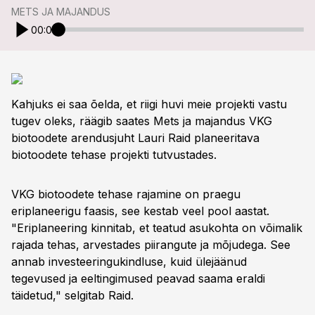
METS JA MAJANDUS
00:00
Kahjuks ei saa õelda, et riigi huvi meie projekti vastu
tugev oleks, räägib saates Mets ja majandus VKG
biotoodete arendusjuht Lauri Raid planeeritava
biotoodete tehase projekti tutvustades.
VKG biotoodete tehase rajamine on praegu
eriplaneerigu faasis, see kestab veel pool aastat.
"Eriplaneering kinnitab, et teatud asukohta on võimalik
rajada tehas, arvestades piirangute ja mõjudega. See
annab investeeringukindluse, kuid ülejäänud
tegevused ja eeltingimused peavad saama eraldi
täidetud," selgitab Raid.