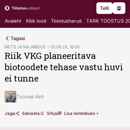
Telli
Avaleht
Kõik lood
Tööstusharud
TARK TÖÖSTUS 2
cebook
cebook
Tagasi
Twitter)
Twitter)
METS JA MAJANDUS
05.06.24, 16:00
Riik VKG planeeritava
kedIn
kedIn
biotoodete tehase vastu huvi
ail
ail
ei tunne
k
k
Toomas Kelt
Jaga
Salvesta
Vihja
Lisa lemmikuks