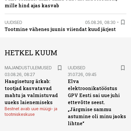
mille hind ajas kasvab
UUDISED
05.08.26, 08:30
Tootmine vähenes juunis viiendat kuud järjest
HETKEL KUUM
MAJANDUSTULEMUSED
UUDISED
03.08.26, 08:27
31.07.26, 09:45
Haagiseturg ärkab:
Elva
tootjad kasvatavad
elektroonikatööstus
mahtu ja valmistuvad
GPV Eesti sai uue juhi
uueks laienemiseks
ettevõtte seest.
Bestnet avab uue müügi- ja
„Järgmise sammu
tootmiskeskuse
astumine oli minu jaoks
lihtne“