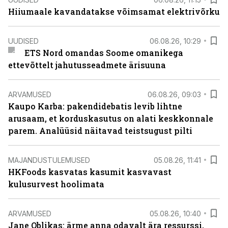
Hiiumaale kavandatakse võimsamat elektrivõrku
UUDISED
06.08.26, 10:29
ETS Nord omandas Soome omanikega
ettevõttelt jahutusseadmete ärisuuna
ARVAMUSED
06.08.26, 09:03
Kaupo Karba: pakendidebatis levib lihtne
arusaam, et korduskasutus on alati keskkonnale
parem. Analüüsid näitavad teistsugust pilti
MAJANDUSTULEMUSED
05.08.26, 11:41
HKFoods kasvatas kasumit kasvavast
kulusurvest hoolimata
ARVAMUSED
05.08.26, 10:40
Jane Oblikas: ärme anna odavalt ära ressurssi,