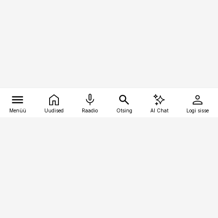
Menüü
Uudised
Raadio
Otsing
AI Chat
Logi sisse
Vana-Lõuna 39/1, 19094 Tallinn
(+372) 667 0111
toostusuudised@toostusuudised.ee
Telli
Reklaam