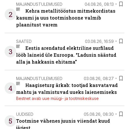
MAJANDUSTULEMUSED
04.08.26, 08:13
Kehra metallitööstus mitmekordistas
2
kasumi ja uus tootmishoone valmib
plaanitust varem
SAATED
03.08.26, 16:59
Eestis arendatud elektriline surfilaud
3
lööb laineid üle Euroopa. “Ladusin säästud
alla ja hakkasin ehitama”
MAJANDUSTULEMUSED
03.08.26, 08:27
Haagiseturg ärkab: tootjad kasvatavad
4
mahtu ja valmistuvad uueks laienemiseks
Bestnet avab uue müügi- ja tootmiskeskuse
UUDISED
05.08.26, 08:30
5
Tootmine vähenes juunis viiendat kuud
järjest