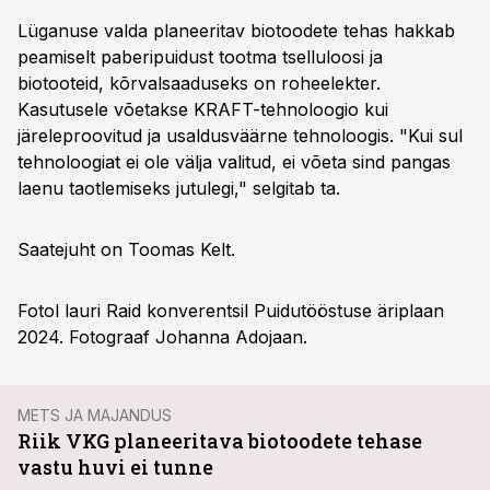
Lüganuse valda planeeritav biotoodete tehas hakkab
peamiselt paberipuidust tootma tselluloosi ja
biotooteid, kõrvalsaaduseks on roheelekter.
Kasutusele võetakse KRAFT-tehnoloogio kui
järeleproovitud ja usaldusväärne tehnoloogis. "Kui sul
tehnoloogiat ei ole välja valitud, ei võeta sind pangas
laenu taotlemiseks jutulegi," selgitab ta.
Saatejuht on Toomas Kelt.
Fotol lauri Raid konverentsil Puidutööstuse äriplaan
2024. Fotograaf Johanna Adojaan.
METS JA MAJANDUS
Riik VKG planeeritava biotoodete tehase
vastu huvi ei tunne