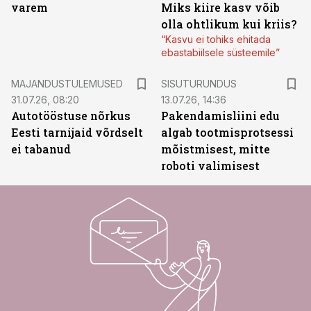
varem
Miks kiire kasv võib
olla ohtlikum kui kriis?
“Kasvu ei tohiks ehitada
ebastabiilsele süsteemile”
ST
MAJANDUSTULEMUSED
SISUTURUNDUS
31.07.26, 08:20
13.07.26, 14:36
Autotööstuse nõrkus
Pakendamisliini edu
Eesti tarnijaid võrdselt
algab tootmisprotsessi
ei tabanud
mõistmisest, mitte
roboti valimisest