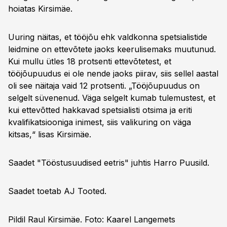
hoiatas Kirsimäe.
Uuring näitas, et tööjõu ehk valdkonna spetsialistide
leidmine on ettevõtete jaoks keerulisemaks muutunud.
Kui mullu ütles 18 protsenti ettevõtetest, et
tööjõupuudus ei ole nende jaoks piirav, siis sellel aastal
oli see näitaja vaid 12 protsenti. „Tööjõupuudus on
selgelt süvenenud. Väga selgelt kumab tulemustest, et
kui ettevõtted hakkavad spetsialisti otsima ja eriti
kvalifikatsiooniga inimest, siis valikuring on väga
kitsas,“ lisas Kirsimäe.
Saadet "Tööstusuudised eetris" juhtis Harro Puusild.
Saadet toetab AJ Tooted.
Pildil Raul Kirsimäe. Foto: Kaarel Langemets