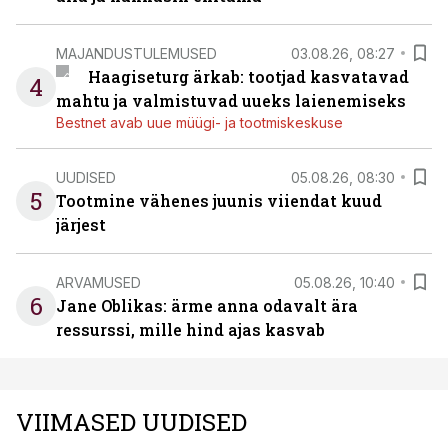
MAJANDUSTULEMUSED
03.08.26, 08:27
Haagiseturg ärkab: tootjad kasvatavad
4
mahtu ja valmistuvad uueks laienemiseks
Bestnet avab uue müügi- ja tootmiskeskuse
UUDISED
05.08.26, 08:30
5
Tootmine vähenes juunis viiendat kuud
järjest
ARVAMUSED
05.08.26, 10:40
6
Jane Oblikas: ärme anna odavalt ära
ressurssi, mille hind ajas kasvab
VIIMASED UUDISED