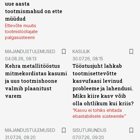
uue aasta
tootmismahud on ette
müüdud
Ettevõte muutis
tootmistöötajate
palgasüsteemi
MAJANDUSTULEMUSED
KASULIK
04.08.26, 08:13
30.07.26, 08:15
Kehra metallitööstus
Tööstusjuht lahkab
mitmekordistas kasumi
tootmisettevõtte
ja uus tootmishoone
kasvufaasi levinud
valmib plaanitust
probleeme ja lahendusi.
varem
Miks kiire kasv võib
olla ohtlikum kui kriis?
“Kasvu ei tohiks ehitada
ebastabiilsele süsteemile”
ST
MAJANDUSTULEMUSED
SISUTURUNDUS
31.07.26, 08:20
07.07.26, 09:20