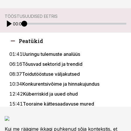
TÖÖSTUSUUDISED EETRIS
00:00
Peatükid
01:41
Uuringu tulemuste analüüs
06:16
Tõusvad sektorid ja trendid
08:37
Toidutööstuse väljakutsed
10:34
Konkurentsivõime ja hinnakujundus
12:42
Küberriskid ja uued ohud
15:41
Tooraine kättesaadavuse mured
17:00
Paus ja tuleviku teemad
17:25
Saade Tööstusuudise teetris
Kui me räägime ikkagi puhkenud sõja kontekstis, et