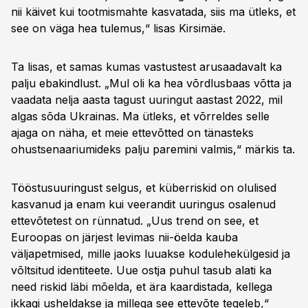
nii käivet kui tootmismahte kasvatada, siis ma ütleks, et
see on väga hea tulemus,“ lisas Kirsimäe.
Ta lisas, et samas kumas vastustest arusaadavalt ka
palju ebakindlust. „Mul oli ka hea võrdlusbaas võtta ja
vaadata nelja aasta tagust uuringut aastast 2022, mil
algas sõda Ukrainas. Ma ütleks, et võrreldes selle
ajaga on näha, et meie ettevõtted on tänasteks
ohustsenaariumideks palju paremini valmis,“ märkis ta.
Tööstusuuringust selgus, et küberriskid on olulised
kasvanud ja enam kui veerandit uuringus osalenud
ettevõtetest on rünnatud. „Uus trend on see, et
Euroopas on järjest levimas nii-öelda kauba
väljapetmised, mille jaoks luuakse kodulehekülgesid ja
võltsitud identiteete. Uue ostja puhul tasub alati ka
need riskid läbi mõelda, et ära kaardistada, kellega
ikkagi usheldakse ja millega see ettevõte tegeleb,“