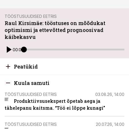
TÖÖSTUSUUDISED EETRIS
Raul Kirsimäe: tööstuses on mõõdukat
optimismi ja ettevõtted prognoosivad
käibekasvu
00:00
Peatükid
Kuula samuti
TÖÖSTUSUUDISED EETRIS
03.08.26, 14:00
Produktiivsusekspert õpetab aega ja
tähelepanu kaitsma. “Töö ei lõppe kunagi”
TÖÖSTUSUUDISED EETRIS
20.07.26, 14:00