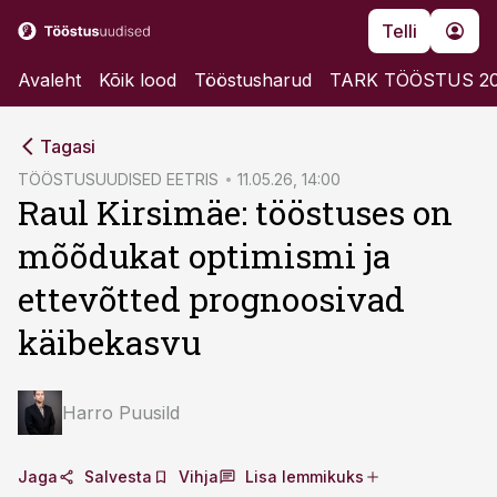
Telli
Avaleht
Kõik lood
Tööstusharud
TARK TÖÖSTUS 2
cebook
cebook
Tagasi
Twitter)
Twitter)
TÖÖSTUSUUDISED EETRIS
11.05.26, 14:00
Raul Kirsimäe: tööstuses on
kedIn
kedIn
mõõdukat optimismi ja
ail
ail
ettevõtted prognoosivad
k
k
käibekasvu
Harro Puusild
Jaga
Salvesta
Vihja
Lisa lemmikuks