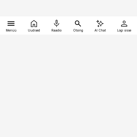
Menüü
Uudised
Raadio
Otsing
AI Chat
Logi sisse
Vana-Lõuna 39/1, 19094 Tallinn
(+372) 667 0111
toostusuudised@toostusuudised.ee
Telli
Reklaam
Firmast
Sisu kasutamisõigused
Ajakirjaniku
eetikakoodeks
Üldtingimused
Privaatsustingimused