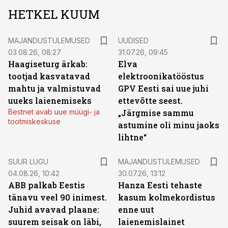
HETKEL KUUM
MAJANDUSTULEMUSED
UUDISED
03.08.26, 08:27
31.07.26, 09:45
Haagiseturg ärkab:
Elva
tootjad kasvatavad
elektroonikatööstus
mahtu ja valmistuvad
GPV Eesti sai uue juhi
uueks laienemiseks
ettevõtte seest.
Bestnet avab uue müügi- ja
„Järgmise sammu
tootmiskeskuse
astumine oli minu jaoks
lihtne“
SUUR LUGU
MAJANDUSTULEMUSED
04.08.26, 10:42
30.07.26, 13:12
ABB palkab Eestis
Hanza Eesti tehaste
tänavu veel 90 inimest.
kasum kolmekordistus
Juhid avavad plaane:
enne uut
suurem seisak on läbi,
laienemislainet