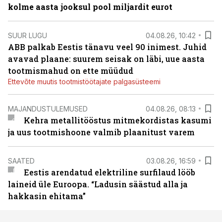
kolme aasta jooksul pool miljardit eurot
SUUR LUGU
04.08.26, 10:42
ABB palkab Eestis tänavu veel 90 inimest. Juhid
avavad plaane: suurem seisak on läbi, uue aasta
tootmismahud on ette müüdud
Ettevõte muutis tootmistöötajate palgasüsteemi
MAJANDUSTULEMUSED
04.08.26, 08:13
Kehra metallitööstus mitmekordistas kasumi
ja uus tootmishoone valmib plaanitust varem
SAATED
03.08.26, 16:59
Eestis arendatud elektriline surfilaud lööb
laineid üle Euroopa. “Ladusin säästud alla ja
hakkasin ehitama”