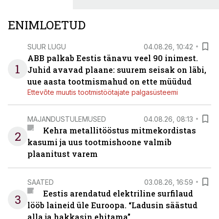
ENIMLOETUD
SUUR LUGU
04.08.26, 10:42
ABB palkab Eestis tänavu veel 90 inimest.
1
Juhid avavad plaane: suurem seisak on läbi,
uue aasta tootmismahud on ette müüdud
Ettevõte muutis tootmistöötajate palgasüsteemi
MAJANDUSTULEMUSED
04.08.26, 08:13
Kehra metallitööstus mitmekordistas
2
kasumi ja uus tootmishoone valmib
plaanitust varem
SAATED
03.08.26, 16:59
Eestis arendatud elektriline surfilaud
3
lööb laineid üle Euroopa. “Ladusin säästud
alla ja hakkasin ehitama”