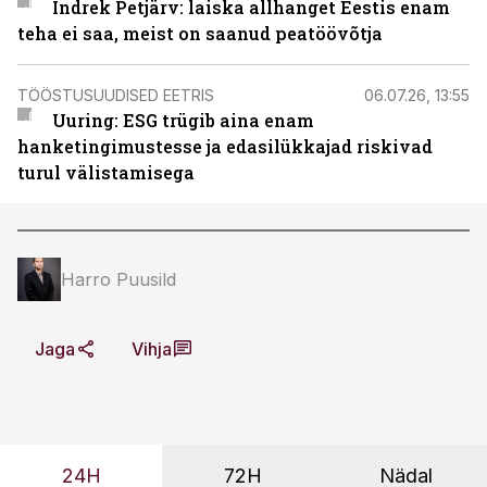
Indrek Petjärv: laiska allhanget Eestis enam
teha ei saa, meist on saanud peatöövõtja
TÖÖSTUSUUDISED EETRIS
06.07.26, 13:55
Uuring: ESG trügib aina enam
hanketingimustesse ja edasilükkajad riskivad
turul välistamisega
Harro Puusild
Jaga
Vihja
24H
72H
Nädal