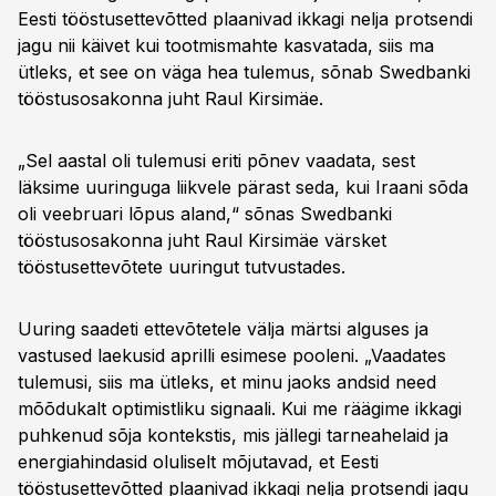
17:35
Tööjõu mured tööstuses
Eesti tööstusettevõtted plaanivad ikkagi nelja protsendi
jagu nii käivet kui tootmismahte kasvatada, siis ma
21:01
Tootearendus ja palgaküsimused
ütleks, et see on väga hea tulemus, sõnab Swedbanki
24:26
Eksport ja sihtturud
tööstusosakonna juht Raul Kirsimäe.
28:05
Uued turud ja koostöövõimalused
„Sel aastal oli tulemusi eriti põnev vaadata, sest
30:29
Investeerimiskliima paranemine
läksime uuringuga liikvele pärast seda, kui Iraani sõda
37:03
Digitaliseerimise ja automatiseerimise
oli veebruari lõpus aland,“ sõnas Swedbanki
vajadus
tööstusosakonna juht Raul Kirsimäe värsket
43:31
AI kasutamine tööstuses
tööstusettevõtete uuringut tutvustades.
Uuring saadeti ettevõtetele välja märtsi alguses ja
vastused laekusid aprilli esimese pooleni. „Vaadates
tulemusi, siis ma ütleks, et minu jaoks andsid need
mõõdukalt optimistliku signaali. Kui me räägime ikkagi
puhkenud sõja kontekstis, mis jällegi tarneahelaid ja
energiahindasid oluliselt mõjutavad, et Eesti
tööstusettevõtted plaanivad ikkagi nelja protsendi jagu