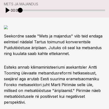
METS JA MAJANDUS
00:00
Seekordne saade "Mets ja majandus" viib teid endaga
eelmisel nädalal Tartus toimunud konverentsile
Puidutööstuse äriplaan. Jutuks oli seal ka metsandus
ning kuulata saab kahte ettekannet.
Esiteks annab kliimaministeeriumi asekantsler Antti
Tooming ülevaate metsandusreformi hetkeseisust,
seejärel aga arutab Eesti suurima erametsaomaniku
Foreko metsasektori juht Marti Piirimäe selle üle,
millised on metsatööstuse "äriplaanid." Piirimäe näeb
metsatööstusele nii positiivset kui negatiivset
perspektiivi.