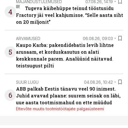
MAJANDUSTULEMUSED
07.08.26, 14:19
Tugeva käibehüppe teinud tööstusidu
4
Fractory jäi veel kahjumisse. “Selle aasta siht
on 20 miljonit”
ARVAMUSED
06.08.26, 09:03
Kaupo Karba: pakendidebatis levib lihtne
5
arusaam, et korduskasutus on alati
keskkonnale parem. Analüüsid näitavad
teistsugust pilti
SUUR LUGU
04.08.26, 10:42
ABB palkab Eestis tänavu veel 90 inimest.
6
Juhid avavad plaane: suurem seisak on läbi,
uue aasta tootmismahud on ette müüdud
Ettevõte muutis tootmistöötajate palgasüsteemi