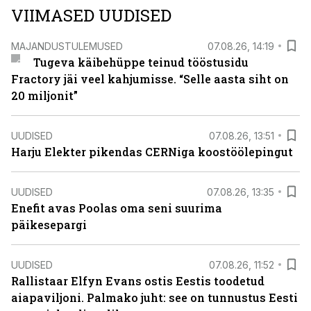
VIIMASED UUDISED
MAJANDUSTULEMUSED
07.08.26, 14:19
Tugeva käibehüppe teinud tööstusidu
Fractory jäi veel kahjumisse. “Selle aasta siht on
20 miljonit”
UUDISED
07.08.26, 13:51
Harju Elekter pikendas CERNiga koostöölepingut
UUDISED
07.08.26, 13:35
Enefit avas Poolas oma seni suurima
päikesepargi
UUDISED
07.08.26, 11:52
Rallistaar Elfyn Evans ostis Eestis toodetud
aiapaviljoni. Palmako juht: see on tunnustus Eesti