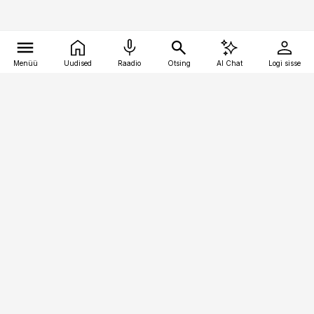
Menüü
Uudised
Raadio
Otsing
AI Chat
Logi sisse
Vana-Lõuna 39/1, 19094 Tallinn
(+372) 667 0111
toostusuudised@toostusuudised.ee
Telli
Reklaam
Firmast
Sisu kasutamisõigused
Ajakirjaniku
eetikakoodeks
Üldtingimused
Privaatsustingimused
Küpsiste poliitika
KKK