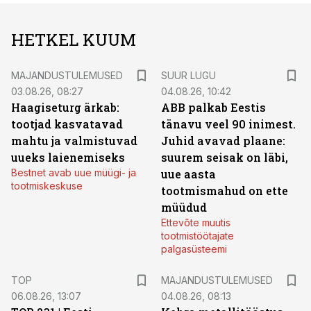
HETKEL KUUM
MAJANDUSTULEMUSED
SUUR LUGU
03.08.26, 08:27
04.08.26, 10:42
Haagiseturg ärkab:
ABB palkab Eestis
tootjad kasvatavad
tänavu veel 90 inimest.
mahtu ja valmistuvad
Juhid avavad plaane:
uueks laienemiseks
suurem seisak on läbi,
Bestnet avab uue müügi- ja
uue aasta
tootmiskeskuse
tootmismahud on ette
müüdud
Ettevõte muutis
tootmistöötajate
palgasüsteemi
TOP
MAJANDUSTULEMUSED
06.08.26, 13:07
04.08.26, 08:13