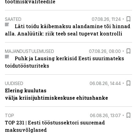
tootmiskvaliteedile
SAATED
07.08.26, 11:24
Läti toidu käibemaksu alandamine tõi hinnad
alla. Analüütik: riik teeb seal tugevat kontrolli
MAJANDUSTULEMUSED
07.08.26, 08:00
Puhk ja Lausing kerkisid Eesti suurimateks
toidutöösturiteks
UUDISED
06.08.26, 14:44
Elering kuulutas
välja kriisijuhtimiskeskuse ehitushanke
TOP
06.08.26, 13:07
TOP 231 | Eesti tööstussektori suuremad
maksuvõlglased