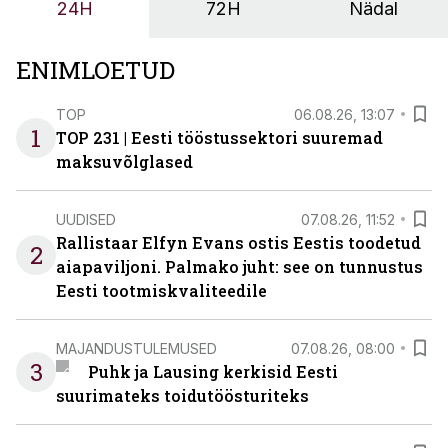
24H
72H
Nädal
ENIMLOETUD
TOP
06.08.26, 13:07
1
TOP 231 | Eesti tööstussektori suuremad
maksuvõlglased
UUDISED
07.08.26, 11:52
Rallistaar Elfyn Evans ostis Eestis toodetud
2
aiapaviljoni. Palmako juht: see on tunnustus
Eesti tootmiskvaliteedile
MAJANDUSTULEMUSED
07.08.26, 08:00
3
Puhk ja Lausing kerkisid Eesti
suurimateks toidutöösturiteks