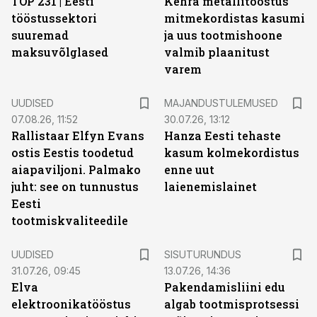
TOP 231 | Eesti
Kehra metallitööstus
tööstussektori
mitmekordistas kasumi
suuremad
ja uus tootmishoone
maksuvõlglased
valmib plaanitust
varem
UUDISED
MAJANDUSTULEMUSED
07.08.26, 11:52
30.07.26, 13:12
Rallistaar Elfyn Evans
Hanza Eesti tehaste
ostis Eestis toodetud
kasum kolmekordistus
aiapaviljoni. Palmako
enne uut
juht: see on tunnustus
laienemislainet
Eesti
tootmiskvaliteedile
ST
UUDISED
SISUTURUNDUS
31.07.26, 09:45
13.07.26, 14:36
Elva
Pakendamisliini edu
elektroonikatööstus
algab tootmisprotsessi