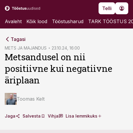
Telli
Avaleht
Kõik lood
Tööstusharud
TARK TÖÖSTUS 2
cebook
cebook
Tagasi
Twitter)
Twitter)
METS JA MAJANDUS
23.10.24, 16:00
Metsandusel on nii
kedIn
kedIn
positiivne kui negatiivne
ail
ail
äriplaan
k
k
Toomas Kelt
Jaga
Salvesta
Vihja
Lisa lemmikuks