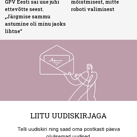
GPV Eesti sai uue juhi
mõistmisest, mitte
ettevõtte seest.
roboti valimisest
„Järgmise sammu
astumine oli minu jaoks
lihtne“
LIITU UUDISKIRJAGA
Telli uudiskiri ning saad oma postkasti päeva
olulisemad uudised.