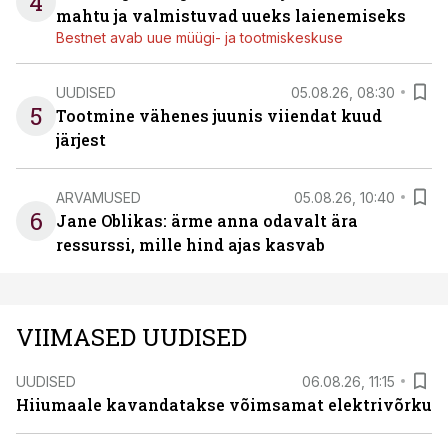
4
mahtu ja valmistuvad uueks laienemiseks
Bestnet avab uue müügi- ja tootmiskeskuse
UUDISED
05.08.26, 08:30
5
Tootmine vähenes juunis viiendat kuud
järjest
ARVAMUSED
05.08.26, 10:40
6
Jane Oblikas: ärme anna odavalt ära
ressurssi, mille hind ajas kasvab
VIIMASED UUDISED
UUDISED
06.08.26, 11:15
Hiiumaale kavandatakse võimsamat elektrivõrku