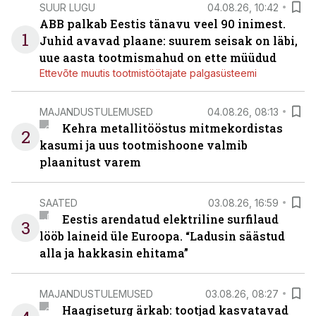
SUUR LUGU
04.08.26, 10:42
ABB palkab Eestis tänavu veel 90 inimest.
1
Juhid avavad plaane: suurem seisak on läbi,
uue aasta tootmismahud on ette müüdud
Ettevõte muutis tootmistöötajate palgasüsteemi
MAJANDUSTULEMUSED
04.08.26, 08:13
Kehra metallitööstus mitmekordistas
2
kasumi ja uus tootmishoone valmib
plaanitust varem
SAATED
03.08.26, 16:59
Eestis arendatud elektriline surfilaud
3
lööb laineid üle Euroopa. “Ladusin säästud
alla ja hakkasin ehitama”
MAJANDUSTULEMUSED
03.08.26, 08:27
Haagiseturg ärkab: tootjad kasvatavad