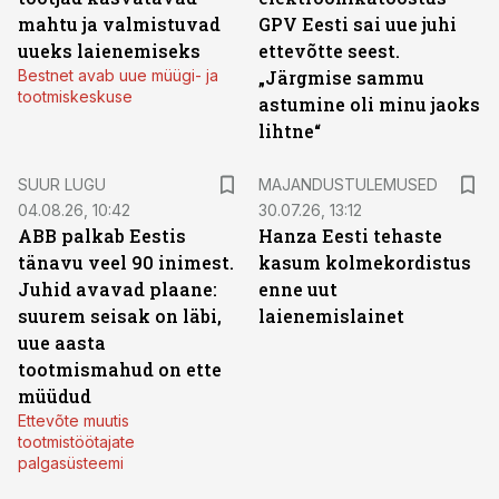
mahtu ja valmistuvad
GPV Eesti sai uue juhi
uueks laienemiseks
ettevõtte seest.
Bestnet avab uue müügi- ja
„Järgmise sammu
tootmiskeskuse
astumine oli minu jaoks
lihtne“
SUUR LUGU
MAJANDUSTULEMUSED
04.08.26, 10:42
30.07.26, 13:12
ABB palkab Eestis
Hanza Eesti tehaste
tänavu veel 90 inimest.
kasum kolmekordistus
Juhid avavad plaane:
enne uut
suurem seisak on läbi,
laienemislainet
uue aasta
tootmismahud on ette
müüdud
Ettevõte muutis
tootmistöötajate
palgasüsteemi