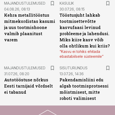
MAJANDUSTULEMUSED
KASULIK
04.08.26, 08:13
30.07.26, 08:15
Kehra metallitööstus
Tööstusjuht lahkab
mitmekordistas kasumi
tootmisettevõtte
ja uus tootmishoone
kasvufaasi levinud
valmib plaanitust
probleeme ja lahendusi.
varem
Miks kiire kasv võib
olla ohtlikum kui kriis?
“Kasvu ei tohiks ehitada
ebastabiilsele süsteemile”
ST
MAJANDUSTULEMUSED
SISUTURUNDUS
31.07.26, 08:20
13.07.26, 14:36
Autotööstuse nõrkus
Pakendamisliini edu
Eesti tarnijaid võrdselt
algab tootmisprotsessi
ei tabanud
mõistmisest, mitte
roboti valimisest