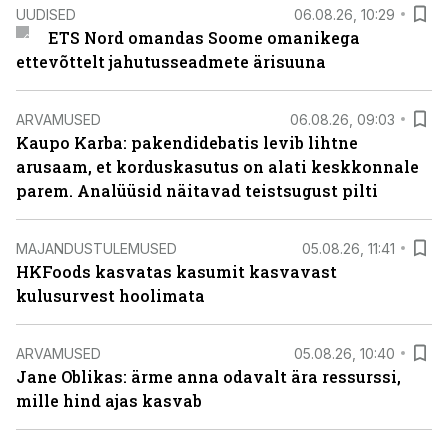
UUDISED
06.08.26, 10:29
ETS Nord omandas Soome omanikega
ettevõttelt jahutusseadmete ärisuuna
ARVAMUSED
06.08.26, 09:03
Kaupo Karba: pakendidebatis levib lihtne
arusaam, et korduskasutus on alati keskkonnale
parem. Analüüsid näitavad teistsugust pilti
MAJANDUSTULEMUSED
05.08.26, 11:41
HKFoods kasvatas kasumit kasvavast
kulusurvest hoolimata
ARVAMUSED
05.08.26, 10:40
Jane Oblikas: ärme anna odavalt ära ressurssi,
mille hind ajas kasvab