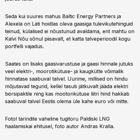
Seda kui suures mahus Baltic Energy Partners ja
Alexela on Läti hoidlas oleva gaasiga tulevikutehinguid
teinud, külalised ei nõustunud avaldama, ent mahtu on
Kalvi Nõu sõnul piisavalt, et katta talveperioodil kogu
portfelli vajadus.
Saates on lisaks gaasivarustuse ja gaasi hinnale jutuks
veel elektri-, moorotikütuse- ja kaugkütte võimalik
hinnatase saabuval talvel. Uurime, millised on hindu
mõjutavad tegurid, kellel tasub jätkuvalt jääda elektri
börsipaktile ning kas mootorikütuse liitri hind hakkab
saabuval talvel Eestis olema üle kahe euro või mitte.
Fotol tarindite vaheline tugitoru Paldiski LNG
haalamiskai ehitusel, foto autor Andras Kralla.