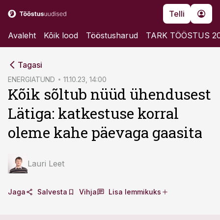
Telli
Avaleht
Kõik lood
Tööstusharud
TARK TÖÖSTUS 2
cebook
cebook
Tagasi
Twitter)
Twitter)
ENERGIATUND
11.10.23, 14:00
Kõik sõltub nüüd ühendusest
kedIn
kedIn
Lätiga: katkestuse korral
ail
ail
oleme kahe päevaga gaasita
k
k
Lauri Leet
Jaga
Salvesta
Vihja
Lisa lemmikuks