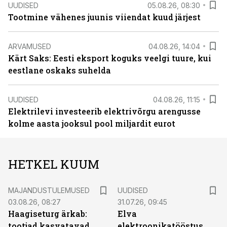
UUDISED
05.08.26, 08:30
Tootmine vähenes juunis viiendat kuud järjest
ARVAMUSED
04.08.26, 14:04
Kärt Saks: Eesti eksport koguks veelgi tuure, kui
eestlane oskaks suhelda
UUDISED
04.08.26, 11:15
Elektrilevi investeerib elektrivõrgu arengusse
kolme aasta jooksul pool miljardit eurot
HETKEL KUUM
MAJANDUSTULEMUSED
UUDISED
03.08.26, 08:27
31.07.26, 09:45
Haagiseturg ärkab:
Elva
tootjad kasvatavad
elektroonikatööstus