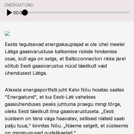
ENERGIATUND
00:00
Eestis tegutsevad energiakauplejad ei ole ühel meelel
Lätiga gaasivarustuse katkemise riskide hindamise
osas, küll aga on selge, et Balticconnectori rikke järel
sõltub Eesti gaasivarustus nüüd täielikult vaid
ühendusest Lätiga.
Alexela energiaportfelli juht Kalvi Nõu hoiatas saates
"Energiatund", et kui Eesti-Läti vahelises
gaasiühenduses peaks juhtuma praegu mingi tõrge,
oleks Eesti täielikult ilma gaasivarustuseta. „Eesti
süsteem on täna väga haavatav, selliseid näiteid saab
palju tuua,“ kinnitas Nõu. „Näeme selgelt, et süsteemis
on mingisugused pudelikaelad.“