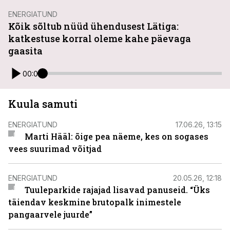
ENERGIATUND
Kõik sõltub nüüd ühendusest Lätiga:
katkestuse korral oleme kahe päevaga
gaasita
00:00
Kuula samuti
ENERGIATUND
17.06.26, 13:15
Marti Hääl: õige pea näeme, kes on sogases
vees suurimad võitjad
ENERGIATUND
20.05.26, 12:18
Tuuleparkide rajajad lisavad panuseid. “Üks
täiendav keskmine brutopalk inimestele
pangaarvele juurde”