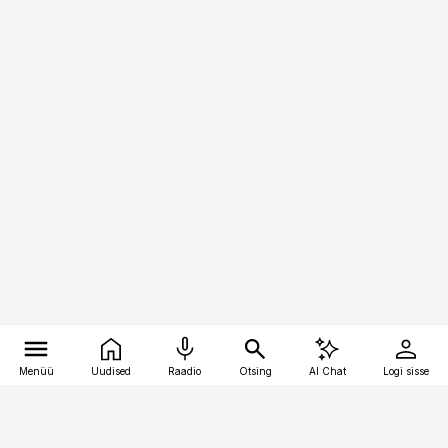
Menüü
Uudised
Raadio
Otsing
AI Chat
Logi sisse