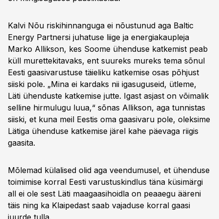
Kalvi Nõu riskihinnanguga ei nõustunud aga Baltic
Energy Partnersi juhatuse liige ja energiakaupleja
Marko Allikson, kes Soome ühenduse katkemist peab
küll murettekitavaks, ent suureks mureks tema sõnul
Eesti gaasivarustuse täieliku katkemise osas põhjust
siiski pole. „Mina ei kardaks nii igasuguseid, ütleme,
Läti ühenduste katkemise jutte. Igast asjast on võimalik
selline hirmulugu luua,“ sõnas Allikson, aga tunnistas
siiski, et kuna meil Eestis oma gaasivaru pole, oleksime
Lätiga ühenduse katkemise järel kahe päevaga riigis
gaasita.
Mõlemad külalised olid aga veendumusel, et ühenduse
toimimise korral Eesti varustuskindlus täna küsimärgi
all ei ole sest Läti maagaasihoidla on peaaegu ääreni
täis ning ka Klaipedast saab vajaduse korral gaasi
juurde tulla.