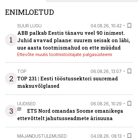
ENIMLOETUD
SUUR LUGU
04.08.26, 10:42
ABB palkab Eestis tänavu veel 90 inimest.
1
Juhid avavad plaane: suurem seisak on läbi,
uue aasta tootmismahud on ette müüdud
Ettevõte muutis tootmistöötajate palgasüsteemi
TOP
06.08.26, 13:07
2
TOP 231 | Eesti tööstussektori suuremad
maksuvõlglased
UUDISED
06.08.26, 10:29
3
ETS Nord omandas Soome omanikega
ettevõttelt jahutusseadmete ärisuuna
MAJANDUSTULEMUSED
04.08.26, 08:13