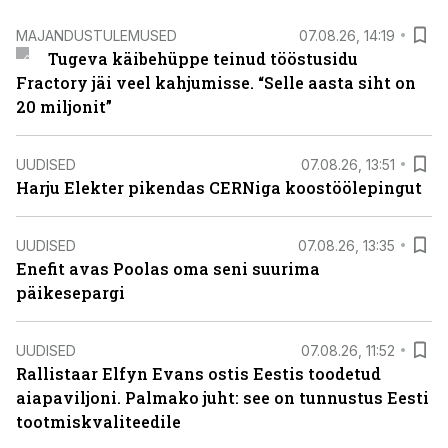
MAJANDUSTULEMUSED
07.08.26, 14:19
Tugeva käibehüppe teinud tööstusidu
Fractory jäi veel kahjumisse. “Selle aasta siht on
20 miljonit”
UUDISED
07.08.26, 13:51
Harju Elekter pikendas CERNiga koostöölepingut
UUDISED
07.08.26, 13:35
Enefit avas Poolas oma seni suurima
päikesepargi
UUDISED
07.08.26, 11:52
Rallistaar Elfyn Evans ostis Eestis toodetud
aiapaviljoni. Palmako juht: see on tunnustus Eesti
tootmiskvaliteedile