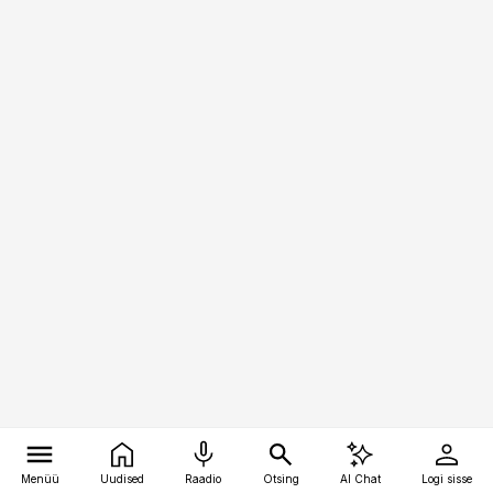
Menüü
Uudised
Raadio
Otsing
AI Chat
Logi sisse