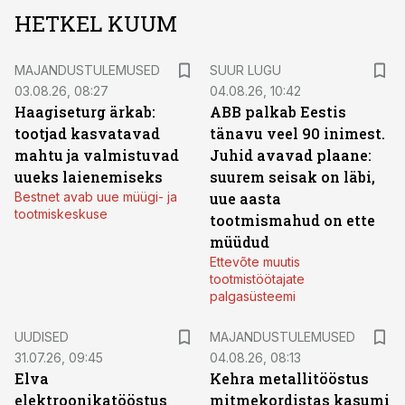
HETKEL KUUM
MAJANDUSTULEMUSED
SUUR LUGU
03.08.26, 08:27
04.08.26, 10:42
Haagiseturg ärkab:
ABB palkab Eestis
tootjad kasvatavad
tänavu veel 90 inimest.
mahtu ja valmistuvad
Juhid avavad plaane:
uueks laienemiseks
suurem seisak on läbi,
Bestnet avab uue müügi- ja
uue aasta
tootmiskeskuse
tootmismahud on ette
müüdud
Ettevõte muutis
tootmistöötajate
palgasüsteemi
UUDISED
MAJANDUSTULEMUSED
31.07.26, 09:45
04.08.26, 08:13
Elva
Kehra metallitööstus
elektroonikatööstus
mitmekordistas kasumi