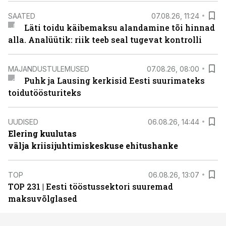
SAATED
07.08.26, 11:24
Läti toidu käibemaksu alandamine tõi hinnad
alla. Analüütik: riik teeb seal tugevat kontrolli
MAJANDUSTULEMUSED
07.08.26, 08:00
Puhk ja Lausing kerkisid Eesti suurimateks
toidutöösturiteks
UUDISED
06.08.26, 14:44
Elering kuulutas
välja kriisijuhtimiskeskuse ehitushanke
TOP
06.08.26, 13:07
TOP 231 | Eesti tööstussektori suuremad
maksuvõlglased