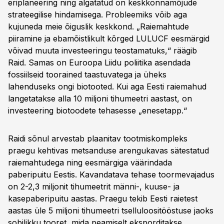
eriplaneering ning algatatud on keskkonnamõjude
strateegilise hindamisega. Probleemiks võib aga
kujuneda meie õiguslik keskkond. „Raiemahtude
piiramine ja ebamõistlikult kõrged LULUCF eesmärgid
võivad muuta investeeringu teostamatuks,“ räägib
Raid. Samas on Euroopa Liidu poliitika asendada
fossiilseid toorained taastuvatega ja üheks
lahenduseks ongi biotooted. Kui aga Eesti raiemahud
langetatakse alla 10 miljoni tihumeetri aastast, on
investeering biotoodete tehasesse „enesetapp.“
Raidi sõnul arvestab plaanitav tootmiskompleks
praegu kehtivas metsanduse arengukavas sätestatud
raiemahtudega ning eesmärgiga väärindada
paberipuitu Eestis. Kavandatava tehase toormevajadus
on 2-2,3 miljonit tihumeetrit männi-, kuuse- ja
kasepaberipuitu aastas. Praegu tekib Eesti raietest
aastas üle 5 miljoni tihumeetri tselluloositööstuse jaoks
sobilikku tooret, mida peamiselt eksporditakse