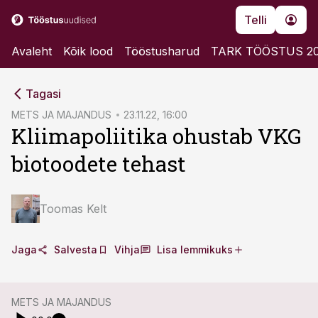
Telli
Avaleht
Kõik lood
Tööstusharud
TARK TÖÖSTUS 2
cebook
cebook
Tagasi
Twitter)
Twitter)
METS JA MAJANDUS
23.11.22, 16:00
Kliimapoliitika ohustab VKG
kedIn
kedIn
biotoodete tehast
ail
ail
k
k
Toomas Kelt
Jaga
Salvesta
Vihja
Lisa lemmikuks
METS JA MAJANDUS