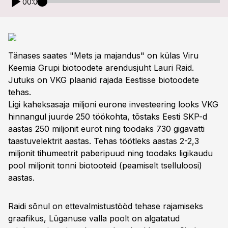
00:00
Tänases saates "Mets ja majandus" on külas Viru
Keemia Grupi biotoodete arendusjuht Lauri Raid.
Jutuks on VKG plaanid rajada Eestisse biotoodete
tehas.
Ligi kaheksasaja miljoni eurone investeering looks VKG
hinnangul juurde 250 töökohta, tõstaks Eesti SKP-d
aastas 250 miljonit eurot ning toodaks 730 gigavatti
taastuvelektrit aastas. Tehas töötleks aastas 2-2,3
miljonit tihumeetrit paberipuud ning toodaks ligikaudu
pool miljonit tonni biotooteid (peamiselt tselluloosi)
aastas.
Raidi sõnul on ettevalmistustööd tehase rajamiseks
graafikus, Lüganuse valla poolt on algatatud