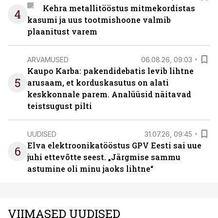
Kehra metallitööstus mitmekordistas
4
kasumi ja uus tootmishoone valmib
plaanitust varem
ARVAMUSED
06.08.26, 09:03
Kaupo Karba: pakendidebatis levib lihtne
5
arusaam, et korduskasutus on alati
keskkonnale parem. Analüüsid näitavad
teistsugust pilti
UUDISED
31.07.26, 09:45
Elva elektroonikatööstus GPV Eesti sai uue
6
juhi ettevõtte seest. „Järgmise sammu
astumine oli minu jaoks lihtne“
VIIMASED UUDISED