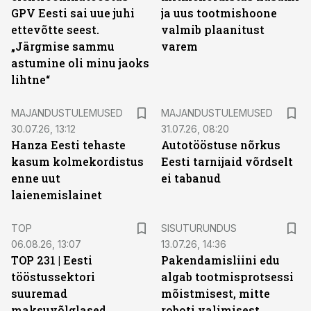
GPV Eesti sai uue juhi
ja uus tootmishoone
ettevõtte seest.
valmib plaanitust
„Järgmise sammu
varem
astumine oli minu jaoks
lihtne“
MAJANDUSTULEMUSED
MAJANDUSTULEMUSED
30.07.26, 13:12
31.07.26, 08:20
Hanza Eesti tehaste
Autotööstuse nõrkus
kasum kolmekordistus
Eesti tarnijaid võrdselt
enne uut
ei tabanud
laienemislainet
ST
TOP
SISUTURUNDUS
06.08.26, 13:07
13.07.26, 14:36
TOP 231 | Eesti
Pakendamisliini edu
tööstussektori
algab tootmisprotsessi
suuremad
mõistmisest, mitte
maksuvõlglased
roboti valimisest