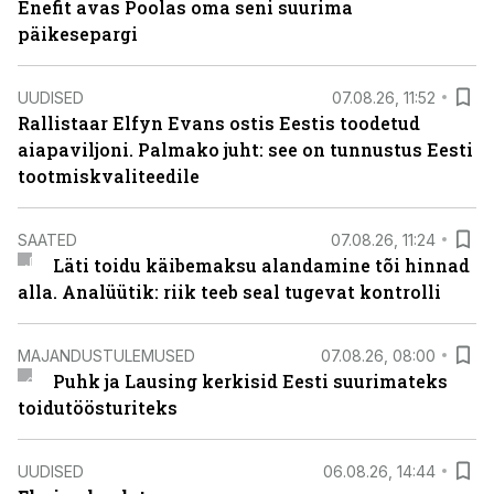
Enefit avas Poolas oma seni suurima
päikesepargi
UUDISED
07.08.26, 11:52
Rallistaar Elfyn Evans ostis Eestis toodetud
aiapaviljoni. Palmako juht: see on tunnustus Eesti
tootmiskvaliteedile
SAATED
07.08.26, 11:24
Läti toidu käibemaksu alandamine tõi hinnad
alla. Analüütik: riik teeb seal tugevat kontrolli
MAJANDUSTULEMUSED
07.08.26, 08:00
Puhk ja Lausing kerkisid Eesti suurimateks
toidutöösturiteks
UUDISED
06.08.26, 14:44