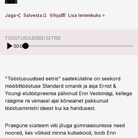
Jaga
Salvesta
Vihja
Lisa lemmikuks
TÖÖSTUSUUDISED EETRIS
00:00
"Tööstusuudised eetris" saatekülaline on seekord
mööblitööstuse Standard omanik ja äsja Ernst &
Youngi elutööpreemia pälvinud Enn Veskimägi, kellega
räägime nii viimasel ajal kõneainet pakkunud
tööstusministri ideest kui ka haridusest.
Praegune süsteem viib jõuga gümnaasiumisse need
noored, kes võiksid minna kutsekooli, toob Enn