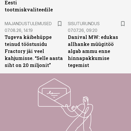
Eesti
tootmiskvaliteedile
ST
MAJANDUSTULEMUSED
SISUTURUNDUS
07.08.26, 14:19
07.07.26, 09:20
Tugeva käibehüppe
Danival MW: edukas
teinud tööstusidu
allhanke müügitöö
Fractory jäi veel
algab ammu enne
kahjumisse. “Selle aasta
hinnapakkumise
siht on 20 miljonit”
tegemist