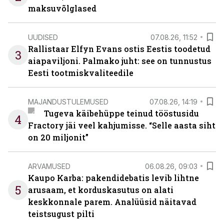
maksuvõlglased
UUDISED
07.08.26, 11:52
Rallistaar Elfyn Evans ostis Eestis toodetud
3
aiapaviljoni. Palmako juht: see on tunnustus
Eesti tootmiskvaliteedile
MAJANDUSTULEMUSED
07.08.26, 14:19
Tugeva käibehüppe teinud tööstusidu
4
Fractory jäi veel kahjumisse. “Selle aasta siht
on 20 miljonit”
ARVAMUSED
06.08.26, 09:03
Kaupo Karba: pakendidebatis levib lihtne
5
arusaam, et korduskasutus on alati
keskkonnale parem. Analüüsid näitavad
teistsugust pilti