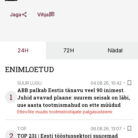
Jaga
Vihja
24H
72H
Nädal
ENIMLOETUD
SUUR LUGU
04.08.26, 10:42
ABB palkab Eestis tänavu veel 90 inimest.
1
Juhid avavad plaane: suurem seisak on läbi,
uue aasta tootmismahud on ette müüdud
Ettevõte muutis tootmistöötajate palgasüsteemi
TOP
06.08.26, 13:07
2
TOP 231 | Eesti tööstussektori suuremad