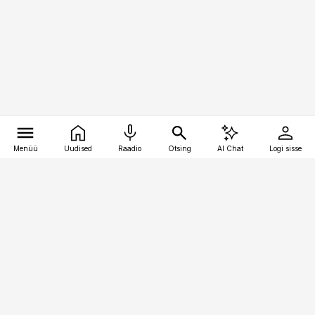
Menüü
Uudised
Raadio
Otsing
AI Chat
Logi sisse
Vana-Lõuna 39/1, 19094 Tallinn
(+372) 667 0111
toostusuudised@toostusuudised.ee
Telli
Reklaam
Firmast