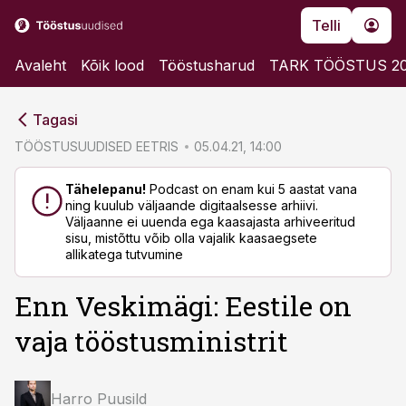
Telli
Avaleht
Kõik lood
Tööstusharud
TARK TÖÖSTUS 2
cebook
cebook
Tagasi
Twitter)
Twitter)
TÖÖSTUSUUDISED EETRIS
05.04.21, 14:00
kedIn
kedIn
Tähelepanu!
Podcast on enam kui 5 aastat vana
ning kuulub väljaande digitaalsesse arhiivi.
ail
ail
Väljaanne ei uuenda ega kaasajasta arhiveeritud
sisu, mistõttu võib olla vajalik kaasaegsete
k
k
allikatega tutvumine
Enn Veskimägi: Eestile on
vaja tööstusministrit
Harro Puusild