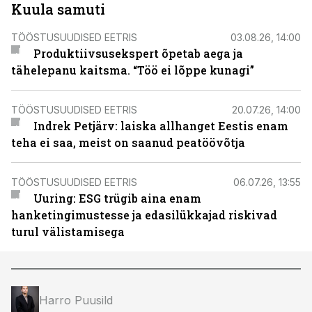
Kuula samuti
TÖÖSTUSUUDISED EETRIS
03.08.26, 14:00
Produktiivsusekspert õpetab aega ja
tähelepanu kaitsma. “Töö ei lõppe kunagi”
TÖÖSTUSUUDISED EETRIS
20.07.26, 14:00
Indrek Petjärv: laiska allhanget Eestis enam
teha ei saa, meist on saanud peatöövõtja
TÖÖSTUSUUDISED EETRIS
06.07.26, 13:55
Uuring: ESG trügib aina enam
hanketingimustesse ja edasilükkajad riskivad
turul välistamisega
Harro Puusild