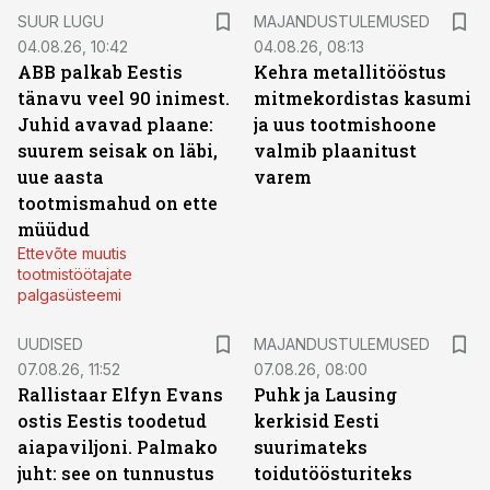
SUUR LUGU
MAJANDUSTULEMUSED
04.08.26, 10:42
04.08.26, 08:13
ABB palkab Eestis
Kehra metallitööstus
tänavu veel 90 inimest.
mitmekordistas kasumi
Juhid avavad plaane:
ja uus tootmishoone
suurem seisak on läbi,
valmib plaanitust
uue aasta
varem
tootmismahud on ette
müüdud
Ettevõte muutis
tootmistöötajate
palgasüsteemi
UUDISED
MAJANDUSTULEMUSED
07.08.26, 11:52
07.08.26, 08:00
Rallistaar Elfyn Evans
Puhk ja Lausing
ostis Eestis toodetud
kerkisid Eesti
aiapaviljoni. Palmako
suurimateks
juht: see on tunnustus
toidutöösturiteks