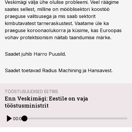
Veskimägi välja ühe olulise probleemi. Veel räägime
saates sellest, milline on mööblisektori koostöö
praeguse valitsusega ja mis saab sektorit
kimbutavatest tarneraskustest. Vaatame üle ka
praeguse koroonaolukorra ja küsime, kas Euroopas
vohav protektsionism näitab taandumise märke.
Saadet juhib Harro Puusild.
Saadet toetavad Radius Machining ja Hansavest.
TÖÖSTUSUUDISED EETRIS
Enn Veskimägi: Eestile on vaja
tööstusministrit
00:00