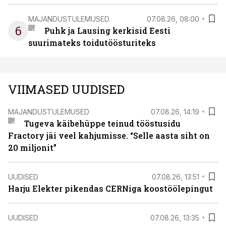
MAJANDUSTULEMUSED
07.08.26, 08:00
6
Puhk ja Lausing kerkisid Eesti
suurimateks toidutöösturiteks
VIIMASED UUDISED
MAJANDUSTULEMUSED
07.08.26, 14:19
Tugeva käibehüppe teinud tööstusidu
Fractory jäi veel kahjumisse. “Selle aasta siht on
20 miljonit”
UUDISED
07.08.26, 13:51
Harju Elekter pikendas CERNiga koostöölepingut
UUDISED
07.08.26, 13:35