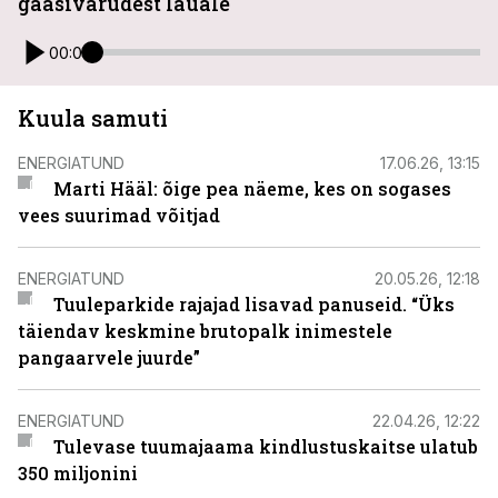
gaasivarudest lauale
00:00
Kuula samuti
ENERGIATUND
17.06.26, 13:15
Marti Hääl: õige pea näeme, kes on sogases
vees suurimad võitjad
ENERGIATUND
20.05.26, 12:18
Tuuleparkide rajajad lisavad panuseid. “Üks
täiendav keskmine brutopalk inimestele
pangaarvele juurde”
ENERGIATUND
22.04.26, 12:22
Tulevase tuumajaama kindlustuskaitse ulatub
350 miljonini