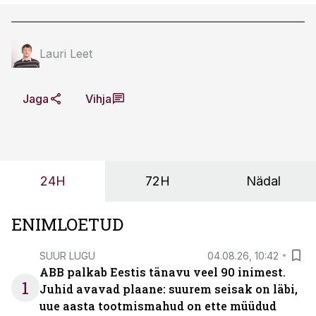
Lauri Leet
Jaga
Vihja
24H
72H
Nädal
ENIMLOETUD
SUUR LUGU
04.08.26, 10:42
ABB palkab Eestis tänavu veel 90 inimest.
1
Juhid avavad plaane: suurem seisak on läbi,
uue aasta tootmismahud on ette müüdud