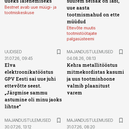
uueks laienemiseks
suurem seisak on läbi,
Bestnet avab uue müügi- ja
uue aasta
tootmiskeskuse
tootmismahud on ette
müüdud
Ettevõte muutis
tootmistöötajate
palgasüsteemi
UUDISED
MAJANDUSTULEMUSED
31.07.26, 09:45
04.08.26, 08:13
Elva
Kehra metallitööstus
elektroonikatööstus
mitmekordistas kasumi
GPV Eesti sai uue juhi
ja uus tootmishoone
ettevõtte seest.
valmib plaanitust
„Järgmise sammu
varem
astumine oli minu jaoks
lihtne“
MAJANDUSTULEMUSED
MAJANDUSTULEMUSED
30.07.26, 13:12
31.07.26, 08:20