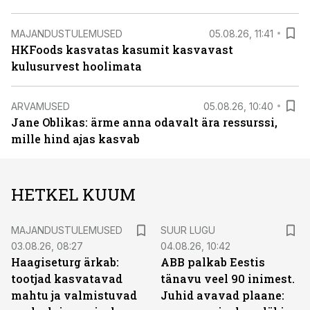
MAJANDUSTULEMUSED
05.08.26, 11:41
HKFoods kasvatas kasumit kasvavast
kulusurvest hoolimata
ARVAMUSED
05.08.26, 10:40
Jane Oblikas: ärme anna odavalt ära ressurssi,
mille hind ajas kasvab
HETKEL KUUM
MAJANDUSTULEMUSED
SUUR LUGU
03.08.26, 08:27
04.08.26, 10:42
Haagiseturg ärkab:
ABB palkab Eestis
tootjad kasvatavad
tänavu veel 90 inimest.
mahtu ja valmistuvad
Juhid avavad plaane: