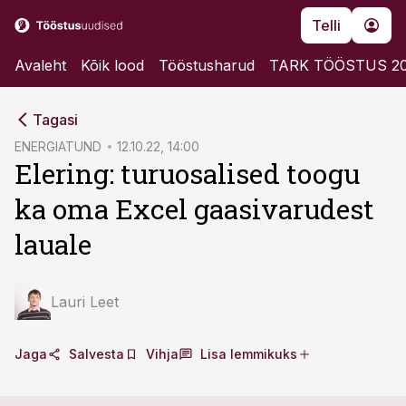
Telli
Avaleht
Kõik lood
Tööstusharud
TARK TÖÖSTUS 2
cebook
cebook
Tagasi
Twitter)
Twitter)
ENERGIATUND
12.10.22, 14:00
Elering: turuosalised toogu
kedIn
kedIn
ka oma Excel gaasivarudest
ail
ail
lauale
k
k
Lauri Leet
Jaga
Salvesta
Vihja
Lisa lemmikuks