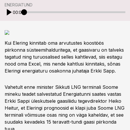
ENERGIATUND
00:00
Kui Elering kinnitab oma arvutustes koostöös
piirkonna süsteemihalduritega, et gaasivaru on talveks
tagatud ning turuosalised selles kahtlevad, siis esitagu
nood oma Excel, mis nende kahtlusi kinnitaks, sõnas
Eleringi energiaturu osakonna juhataja Erkki Sapp.
Vahetult enne minister Sikkuti LNG terminali Soome
mineku teadet salvestatud Energiatunni saates vastas
Erkki Sappi üleskutsele gaasiliidu tegevdirektor Heiko
Heitur, et Eleringi prognoosid ei klapi juba Soome LNG
terminali võimsuse osas ning on väga kaheldav, et see
suudaks kevadeks 15 teravatt-tundi gaasi piirkonda
tuua.