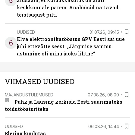
5
arusaam, et korduskasutus on alati
keskkonnale parem. Analüüsid näitavad
teistsugust pilti
UUDISED
31.07.26, 09:45
Elva elektroonikatööstus GPV Eesti sai uue
6
juhi ettevõtte seest. „Järgmise sammu
astumine oli minu jaoks lihtne“
VIIMASED UUDISED
MAJANDUSTULEMUSED
07.08.26, 08:00
Puhk ja Lausing kerkisid Eesti suurimateks
toidutöösturiteks
UUDISED
06.08.26, 14:44
Elering kuulutas