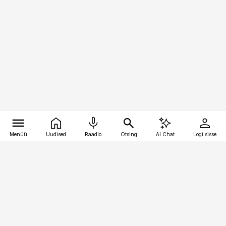
Menüü
Uudised
Raadio
Otsing
AI Chat
Logi sisse
Vana-Lõuna 39/1, 19094 Tallinn
(+372) 667 0111
toostusuudised@toostusuudised.ee