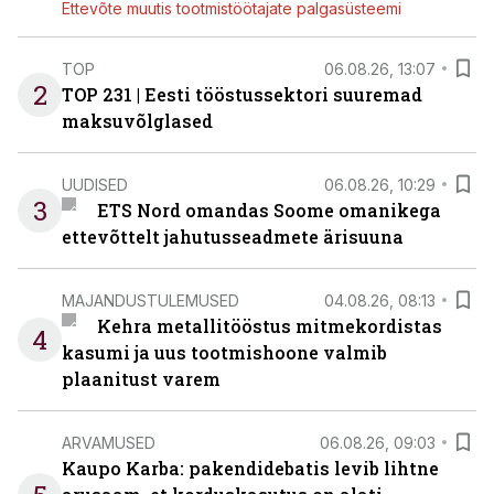
Ettevõte muutis tootmistöötajate palgasüsteemi
TOP
06.08.26, 13:07
2
TOP 231 | Eesti tööstussektori suuremad
maksuvõlglased
UUDISED
06.08.26, 10:29
3
ETS Nord omandas Soome omanikega
ettevõttelt jahutusseadmete ärisuuna
MAJANDUSTULEMUSED
04.08.26, 08:13
Kehra metallitööstus mitmekordistas
4
kasumi ja uus tootmishoone valmib
plaanitust varem
ARVAMUSED
06.08.26, 09:03
Kaupo Karba: pakendidebatis levib lihtne