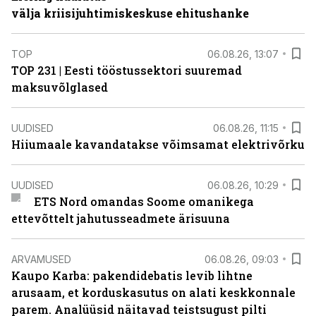
välja kriisijuhtimiskeskuse ehitushanke
TOP
06.08.26, 13:07
TOP 231 | Eesti tööstussektori suuremad
maksuvõlglased
UUDISED
06.08.26, 11:15
Hiiumaale kavandatakse võimsamat elektrivõrku
UUDISED
06.08.26, 10:29
ETS Nord omandas Soome omanikega
ettevõttelt jahutusseadmete ärisuuna
ARVAMUSED
06.08.26, 09:03
Kaupo Karba: pakendidebatis levib lihtne
arusaam, et korduskasutus on alati keskkonnale
parem. Analüüsid näitavad teistsugust pilti