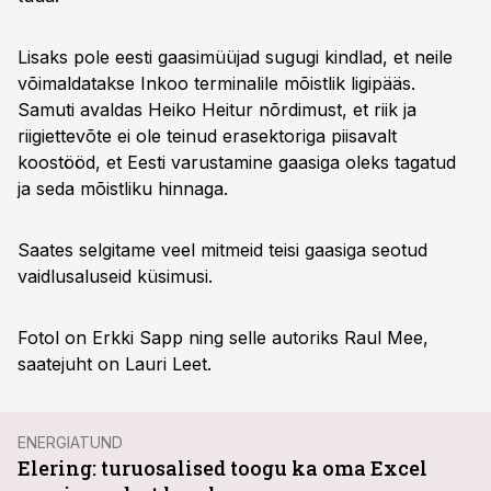
Lisaks pole eesti gaasimüüjad sugugi kindlad, et neile
võimaldatakse Inkoo terminalile mõistlik ligipääs.
Samuti avaldas Heiko Heitur nõrdimust, et riik ja
riigiettevõte ei ole teinud erasektoriga piisavalt
koostööd, et Eesti varustamine gaasiga oleks tagatud
ja seda mõistliku hinnaga.
Saates selgitame veel mitmeid teisi gaasiga seotud
vaidlusaluseid küsimusi.
Fotol on Erkki Sapp ning selle autoriks Raul Mee,
saatejuht on Lauri Leet.
ENERGIATUND
Elering: turuosalised toogu ka oma Excel