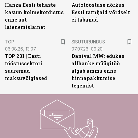
Hanza Eesti tehaste
Autotööstuse nõrkus
kasum kolmekordistus
Eesti tarnijaid võrdselt
enne uut
ei tabanud
laienemislainet
ST
TOP
SISUTURUNDUS
06.08.26, 13:07
07.07.26, 09:20
TOP 231 | Eesti
Danival MW: edukas
tööstussektori
allhanke müügitöö
suuremad
algab ammu enne
maksuvõlglased
hinnapakkumise
tegemist