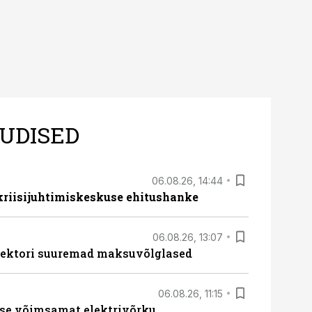
UDISED
06.08.26, 14:44
 kriisijuhtimiskeskuse ehitushanke
06.08.26, 13:07
ssektori suuremad maksuvõlglased
06.08.26, 11:15
se võimsamat elektrivõrku