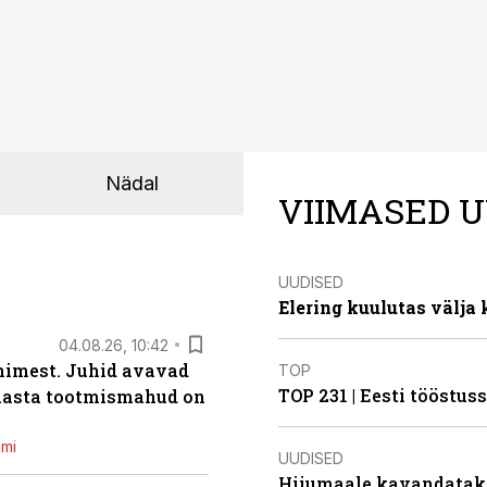
Nädal
VIIMASED U
UUDISED
Elering kuulutas välja
04.08.26, 10:42
inimest. Juhid avavad
TOP
TOP 231 | Eesti tööstu
 aasta tootmismahud on
emi
UUDISED
Hiiumaale kavandatak