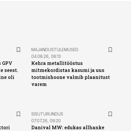
MAJANDUSTULEMUSED
04.08.26, 08:13
s GPV
Kehra metallitööstus
te seest.
mitmekordistas kasumi ja uus
ne oli
tootmishoone valmib plaanitust
varem
ST
SISUTURUNDUS
07.07.26, 09:20
ktori
Danival MW: edukas allhanke