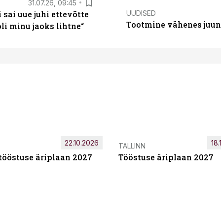
31.07.26, 09:45
UUDISED
sai uue juhi ettevõtte
Tootmine vähenes juuni
i minu jaoks lihtne“
22.10.2026
18.
TALLINN
tööstuse äriplaan 2027
Tööstuse äriplaan 2027