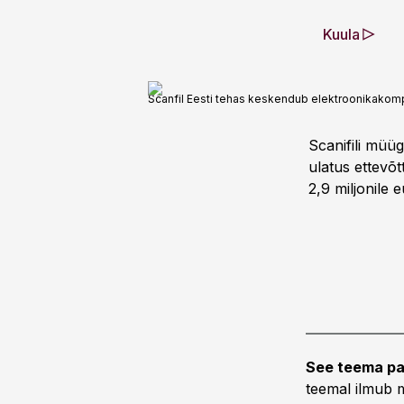
Kuula
Scanfil Eesti tehas keskendub elektroonikakom
Scanifili müü
ulatus ettevõ
2,9 miljonile 
See teema pa
teemal ilmub m