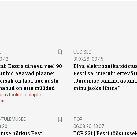
U
UUDISED
0:42
31.07.26, 09:45
ab Eestis tänavu veel 90
Elva elektroonikatööstu
 Juhid avavad plaane:
Eesti sai uue juhi ettevõt
eisak on läbi, uue aasta
„Järgmise sammu astumi
mahud on ette müüdud
minu jaoks lihtne“
utis tootmistöötajate
emi
STULEMUSED
TOP
8:20
06.08.26, 13:07
tuse nõrkus Eesti
TOP 231 | Eesti tööstusse