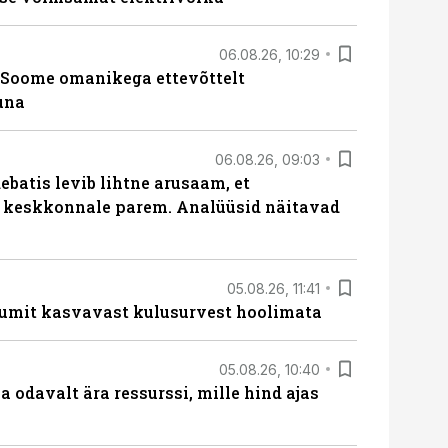
06.08.26, 10:29
Soome omanikega ettevõttelt
una
06.08.26, 09:03
batis levib lihtne arusaam, et
i keskkonnale parem. Analüüsid näitavad
05.08.26, 11:41
umit kasvavast kulusurvest hoolimata
05.08.26, 10:40
 odavalt ära ressurssi, mille hind ajas