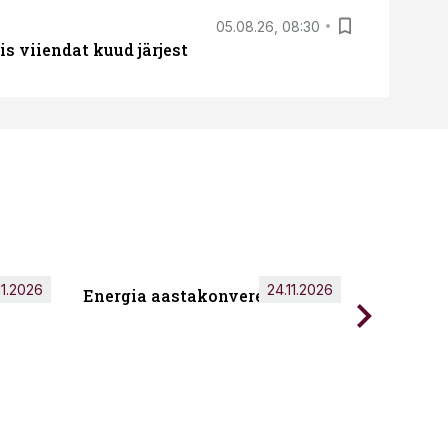
05.08.26, 08:30
s viiendat kuud järjest
11.2026
24.11.2026
Energia aastakonverents 2026
Tark töö