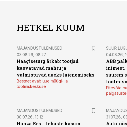
HETKEL KUUM
MAJANDUSTULEMUSED
SUUR LUG
03.08.26, 08:27
04.08.26, 1
Haagiseturg ärkab: tootjad
ABB palk
kasvatavad mahtu ja
inimest.
valmistuvad uueks laienemiseks
suurem s
Bestnet avab uue müügi- ja
tootmis
tootmiskeskuse
Ettevõte mu
palgasüste
MAJANDUSTULEMUSED
MAJANDU
30.07.26, 13:12
31.07.26, 0
Hanza Eesti tehaste kasum
Autotöös