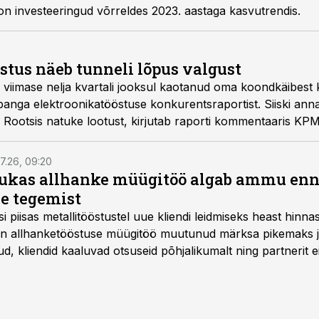
on investeeringud võrreldes 2023. aastaga kasvutrendis.
stus näeb tunneli lõpus valgust
 viimase nelja kvartali jooksul kaotanud oma koondkäibest 
panga elektroonikatööstuse konkurentsraportist. Siiski an
Rootsis natuke lootust, kirjutab raporti kommentaaris KP
ide valdkonna juht Tarmo Toiger.
7.26, 09:20
ukas allhanke müügitöö algab ammu en
e tegemist
asi piisas metallitööstustel uue kliendi leidmiseks heast hinna
a on allhanketööstuse müügitöö muutunud märksa pikemaks
 kliendid kaaluvad otsuseid põhjalikumalt ning partnerit ei
nnakirja järgi.