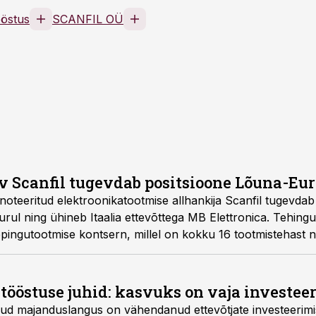
ööstus
SCANFIL OÜ
ev Scanfil tugevdab positsioone Lõuna-Eu
noteeritud elektroonikatootmise allhankija Scanfil tugevdab
urul ning ühineb Itaalia ettevõttega MB Elettronica. Tehingu
pingutootmise kontsern, millel on kokku 16 tootmistehast nel
tööstuse juhid: kasvuks on vaja investee
nud majanduslangus on vähendanud ettevõtjate investeerimis