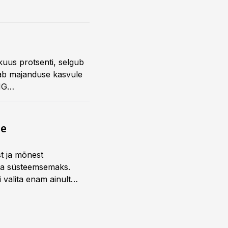
kuus protsenti, selgub
nab majanduse kasvule
MG
ne
st ja mõnest
 ja süsteemsemaks.
 valita enam ainult