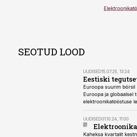
Elektroonikat
SEOTUD LOOD
UUDISED
15.07.25, 13:24
Eestiski teguts
Euroopa suurim börsil 
Euroopa ja globaalsel t
elektroonikatööstuse le
UUDISED
01.10.24, 11:00
Elektroonika
Kaheksa kvartalit kest