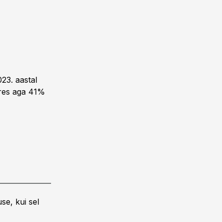
23. aastal
ures aga 41%
se, kui sel