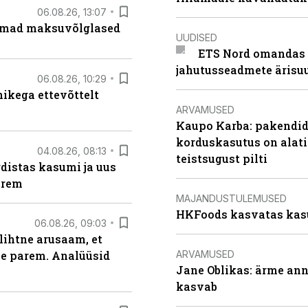
06.08.26, 13:07
uremad maksuvõlglased
UUDISED
ETS Nord omandas 
jahutusseadmete ärisu
06.08.26, 10:29
kega ettevõttelt
ARVAMUSED
Kaupo Karba: pakendide
korduskasutus on alat
04.08.26, 08:13
teistsugust pilti
distas kasumi ja uus
arem
MAJANDUSTULEMUSED
HKFoods kasvatas kas
06.08.26, 09:03
lihtne arusaam, et
ARVAMUSED
le parem. Analüüsid
Jane Oblikas: ärme anna
kasvab