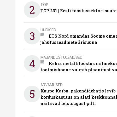
TOP
2
TOP 231 | Eesti tööstussektori su
UUDISED
3
ETS Nord omandas Soome omani
jahutusseadmete ärisuuna
MAJANDUSTULEMUSED
4
Kehra metallitööstus mitmekor
tootmishoone valmib plaanitust v
ARVAMUSED
5
Kaupo Karba: pakendidebatis levib 
korduskasutus on alati keskkonna
näitavad teistsugust pilti