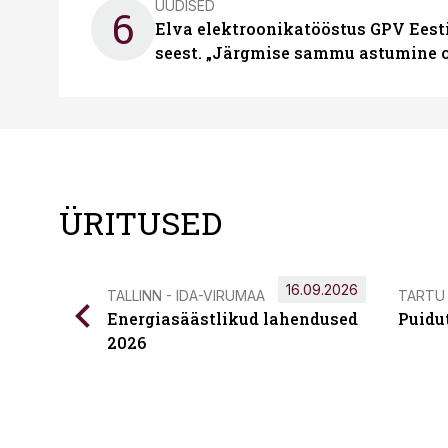
UUDISED
6
Elva elektroonikatööstus GPV Eesti 
seest. „Järgmise sammu astumine ol
ÜRITUSED
16.09.2026
TALLINN - IDA-VIRUMAA
TARTU
Energiasäästlikud lahendused
Puidu
2026