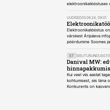
elektroonikatööstuses 
UUDISED
03.06.24, 09:01
Elektroonikatöö
Elektroonikatööstus on
värskest Äripäeva info
pöördumine Soomes ja 
juhtimiskonsultatsioon
ST
SISUTURUNDUS
07.0
Danival MW: ed
hinnapakkumis
Kui veel viis aastat tag
kohtumisest, siis tän
Konkurents on kasvanud,
tootmisvõimekuse või hi