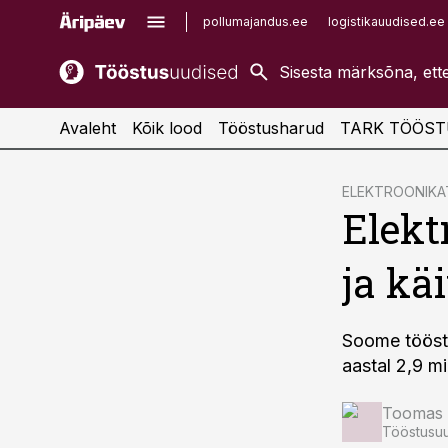
pollumajandus.ee
logistikauudised.ee
kaubandus.ee
imelineajalugu.ee
kinnisvarauudised.ee
imelineteadus.ee
Avaleht
Kõik lood
Tööstusharud
TARK TÖÖST
cebook
ELEKTROONIK
Elekt
Twitter)
kedIn
ja kä
ail
k
Soome tööst
aastal 2,9 mi
Toomas 
Tööstusuu