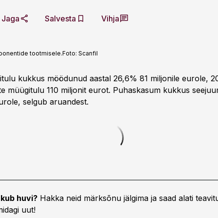
Jaga
Salvesta
Vihja
ponentide tootmisele.
Foto:
Scanfil
gitulu kukkus möödunud aastal 26,6% 81 miljonile eurole, 20
tte müügitulu 110 miljonit eurot. Puhaskasum kukkus seeju
eurole, selgub aruandest.
kub huvi?
Hakka neid märksõnu jälgima ja saad alati teavitu
idagi uut!