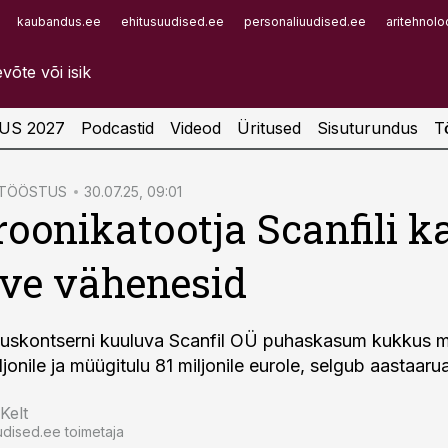
kaubandus.ee
ehitusuudised.ee
personaliuudised.ee
aritehnolo
Infopank
Radar
US 2027
Podcastid
Videod
Üritused
Sisuturundus
T
ATÖÖSTUS
30.07.25, 09:01
roonikatootja Scanfili 
ive vähenesid
uskontserni kuuluva Scanfil OÜ puhaskasum kukkus
ljonile ja müügitulu 81 miljonile eurole, selgub aastaaru
Kelt
dised.ee toimetaja