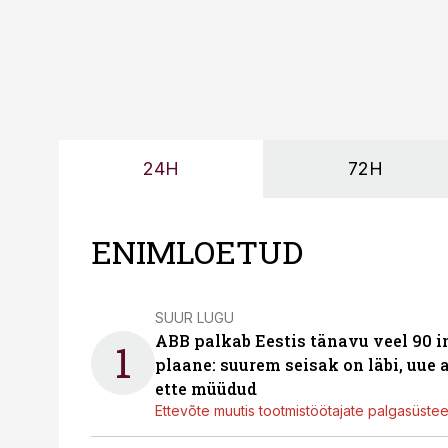
24H
72H
ENIMLOETUD
SUUR LUGU
ABB palkab Eestis tänavu veel 90 
1
plaane: suurem seisak on läbi, uue
ette müüdud
Ettevõte muutis tootmistöötajate palgasüste