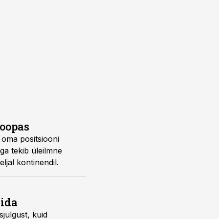
roopas
 oma positsiooni
ga tekib üleilmne
jal kontinendil.
rida
julgust, kuid