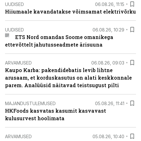
UUDISED
06.08.26, 11:15
Hiiumaale kavandatakse võimsamat elektrivõrku
UUDISED
06.08.26, 10:29
ETS Nord omandas Soome omanikega
ettevõttelt jahutusseadmete ärisuuna
ARVAMUSED
06.08.26, 09:03
Kaupo Karba: pakendidebatis levib lihtne
arusaam, et korduskasutus on alati keskkonnale
parem. Analüüsid näitavad teistsugust pilti
MAJANDUSTULEMUSED
05.08.26, 11:41
HKFoods kasvatas kasumit kasvavast
kulusurvest hoolimata
ARVAMUSED
05.08.26, 10:40