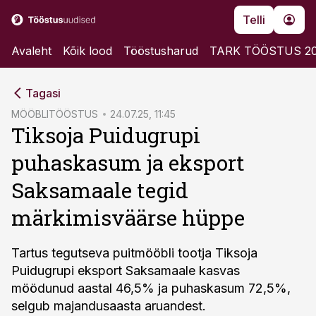
Telli
Avaleht
Kõik lood
Tööstusharud
TARK TÖÖSTUS 2
cebook
Tagasi
Twitter)
MÖÖBLITÖÖSTUS
24.07.25, 11:45
Tiksoja Puidugrupi
kedIn
puhaskasum ja eksport
ail
Saksamaale tegid
k
märkimisväärse hüppe
Tartus tegutseva puitmööbli tootja Tiksoja
Puidugrupi eksport Saksamaale kasvas
möödunud aastal 46,5% ja puhaskasum 72,5%,
selgub majandusaasta aruandest.