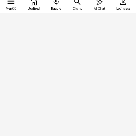
Menüü
Uudised
Raadio
Otsing
AI Chat
Logi sisse
Vana-Lõuna 39/1, 19094 Tallinn
(+372) 667 0111
toostusuudised@toostusuudised.ee
Telli
Reklaam
Firmast
Sisu kasutamisõigused
Ajakirjaniku
eetikakoodeks
Üldtingimused
Privaatsustingimused
Küpsiste poliitika
KKK
Eesti Meediaettevõtete
Eelistuste haldamine
Liit