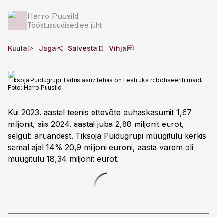
Harro Puusild
Tööstusuudised.ee juht
Kuula
Jaga
Salvesta
Vihja
Tiksoja Puidugrupi Tartus asuv tehas on Eesti üks robotiseeritumaid.
Foto:
Harro Puusild
Kui 2023. aastal teenis ettevõte puhaskasumit 1,67
miljonit, siis 2024. aastal juba 2,88 miljonit eurot,
selgub aruandest. Tiksoja Puidugrupi müügitulu kerkis
samal ajal 14% 20,9 miljoni euroni, aasta varem oli
müügitulu 18,34 miljonit eurot.