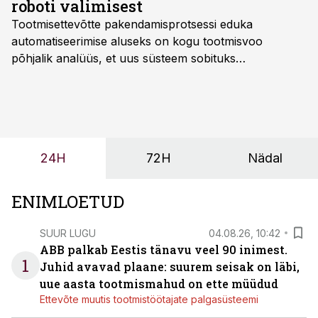
roboti valimisest
Tootmisettevõtte pakendamisprotsessi eduka
automatiseerimise aluseks on kogu tootmisvoo
põhjalik analüüs, et uus süsteem sobituks
olemasolevasse keskkonda, aitaks vähendada
tööjõuvajadust ning oleks valmis ka ettevõtte
tulevasteks arenguteks. Lihtsalt roboti lisamine
enamasti oodatud tulemust ei too, nendib tootmise ja
tööstuse automatiseerimislahenduste arendaja Smitech
24H
72H
Nädal
OÜ tegevjuht Sander Mitendorf.
ENIMLOETUD
SUUR LUGU
04.08.26, 10:42
ABB palkab Eestis tänavu veel 90 inimest.
1
Juhid avavad plaane: suurem seisak on läbi,
uue aasta tootmismahud on ette müüdud
Ettevõte muutis tootmistöötajate palgasüsteemi