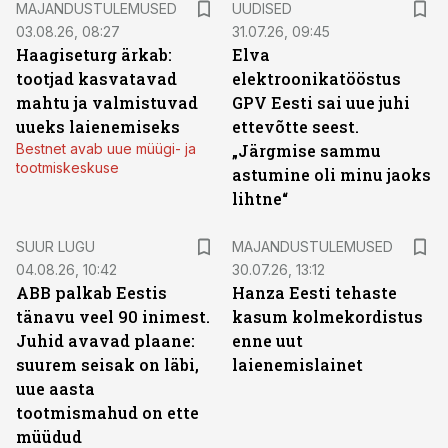
MAJANDUSTULEMUSED
UUDISED
03.08.26, 08:27
31.07.26, 09:45
Haagiseturg ärkab:
Elva
tootjad kasvatavad
elektroonikatööstus
mahtu ja valmistuvad
GPV Eesti sai uue juhi
uueks laienemiseks
ettevõtte seest.
Bestnet avab uue müügi- ja
„Järgmise sammu
tootmiskeskuse
astumine oli minu jaoks
lihtne“
SUUR LUGU
MAJANDUSTULEMUSED
04.08.26, 10:42
30.07.26, 13:12
ABB palkab Eestis
Hanza Eesti tehaste
tänavu veel 90 inimest.
kasum kolmekordistus
Juhid avavad plaane:
enne uut
suurem seisak on läbi,
laienemislainet
uue aasta
tootmismahud on ette
müüdud