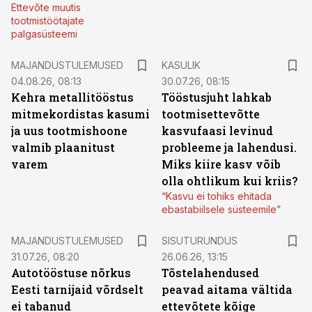
Ettevõte muutis
tootmistöötajate
palgasüsteemi
MAJANDUSTULEMUSED
KASULIK
04.08.26, 08:13
30.07.26, 08:15
Kehra metallitööstus
Tööstusjuht lahkab
mitmekordistas kasumi
tootmisettevõtte
ja uus tootmishoone
kasvufaasi levinud
valmib plaanitust
probleeme ja lahendusi.
varem
Miks kiire kasv võib
olla ohtlikum kui kriis?
“Kasvu ei tohiks ehitada
ebastabiilsele süsteemile”
ST
MAJANDUSTULEMUSED
SISUTURUNDUS
31.07.26, 08:20
26.06.26, 13:15
Autotööstuse nõrkus
Tõstelahendused
Eesti tarnijaid võrdselt
peavad aitama vältida
ei tabanud
ettevõtete kõige