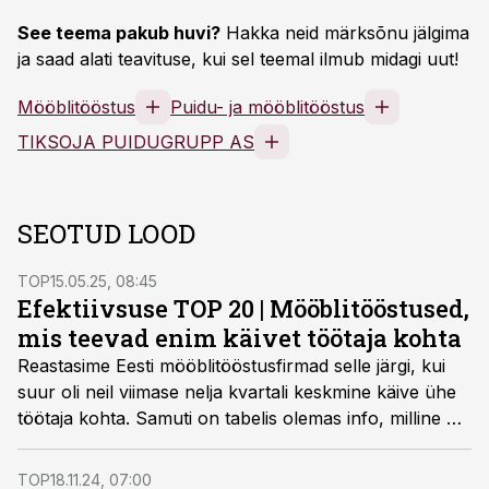
See teema pakub huvi?
Hakka neid märksõnu jälgima
ja saad alati teavituse, kui sel teemal ilmub midagi uut!
Mööblitööstus
Puidu- ja mööblitööstus
TIKSOJA PUIDUGRUPP AS
SEOTUD LOOD
TOP
15.05.25, 08:45
Efektiivsuse TOP 20 | Mööblitööstused,
mis teevad enim käivet töötaja kohta
Reastasime Eesti mööblitööstusfirmad selle järgi, kui
suur oli neil viimase nelja kvartali keskmine käive ühe
töötaja kohta. Samuti on tabelis olemas info, milline oli
neis ettevõtetes viimase nelja kvartali keskmine
töötasu.
TOP
18.11.24, 07:00