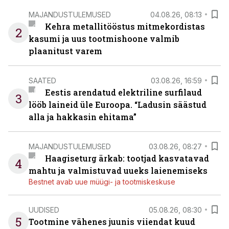
MAJANDUSTULEMUSED
04.08.26, 08:13
Kehra metallitööstus mitmekordistas
2
kasumi ja uus tootmishoone valmib
plaanitust varem
SAATED
03.08.26, 16:59
Eestis arendatud elektriline surfilaud
3
lööb laineid üle Euroopa. “Ladusin säästud
alla ja hakkasin ehitama”
MAJANDUSTULEMUSED
03.08.26, 08:27
Haagiseturg ärkab: tootjad kasvatavad
4
mahtu ja valmistuvad uueks laienemiseks
Bestnet avab uue müügi- ja tootmiskeskuse
UUDISED
05.08.26, 08:30
5
Tootmine vähenes juunis viiendat kuud