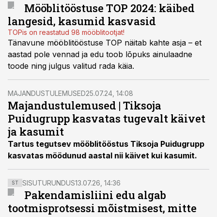
Mööblitööstuse TOP 2024: käibed
langesid, kasumid kasvasid
TOPis on reastatud 98 mööblitootjat!
Tänavune mööblitööstuse TOP näitab kahte asja – et
aastad pole vennad ja edu toob lõpuks ainulaadne
toode ning julgus valitud rada käia.
MAJANDUSTULEMUSED
25.07.24, 14:08
Majandustulemused | Tiksoja
Puidugrupp kasvatas tugevalt käivet
ja kasumit
Tartus tegutsev mööblitööstus Tiksoja Puidugrupp
kasvatas möödunud aastal nii käivet kui kasumit.
SISUTURUNDUS
13.07.26, 14:36
ST
Pakendamisliini edu algab
tootmisprotsessi mõistmisest, mitte