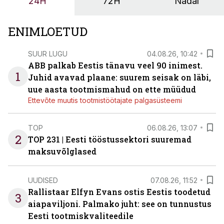
24H
72H
Nädal
ENIMLOETUD
SUUR LUGU
04.08.26, 10:42
ABB palkab Eestis tänavu veel 90 inimest.
1
Juhid avavad plaane: suurem seisak on läbi,
uue aasta tootmismahud on ette müüdud
Ettevõte muutis tootmistöötajate palgasüsteemi
TOP
06.08.26, 13:07
2
TOP 231 | Eesti tööstussektori suuremad
maksuvõlglased
UUDISED
07.08.26, 11:52
Rallistaar Elfyn Evans ostis Eestis toodetud
3
aiapaviljoni. Palmako juht: see on tunnustus
Eesti tootmiskvaliteedile