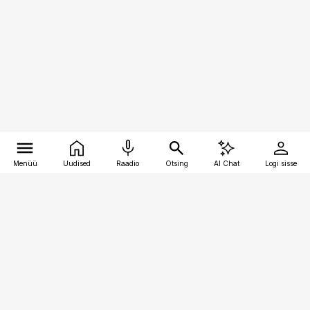
Menüü
Uudised
Raadio
Otsing
AI Chat
Logi sisse
Vana-Lõuna 39/1, 19094 Tallinn
(+372) 667 0111
toostusuudised@toostusuudised.ee
Telli
Reklaam