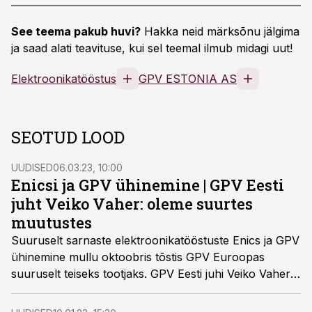
See teema pakub huvi?
Hakka neid märksõnu jälgima
ja saad alati teavituse, kui sel teemal ilmub midagi uut!
Elektroonikatööstus
GPV ESTONIA AS
SEOTUD LOOD
UUDISED
06.03.23, 10:00
Enicsi ja GPV ühinemine | GPV Eesti
juht Veiko Vaher: oleme suurtes
muutustes
Suuruselt sarnaste elektroonikatööstuste Enics ja GPV
ühinemine mullu oktoobris tõstis GPV Euroopas
suuruselt teiseks tootjaks. GPV Eesti juhi Veiko Vaheri
sõnul on ka ettevõtte Elva tehases praegu suurte
muutuste aeg.