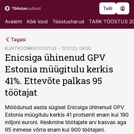
Telli
Avaleht
Kõik lood
Tööstusharud
TARK TÖÖSTUS 2
cebook
Tagasi
Twitter)
ELEKTROONIKATÖÖSTUS
12.07.23, 09:00
Enicsiga ühinenud GPV
kedIn
Estonia müügitulu kerkis
ail
41%. Ettevõte palkas 95
k
töötajat
Möödunud aasta sügisel Enicsiga ühinenud GPV
Estonia müügitulu kerkis 41 protsenti enam kui 190
miljoni euroni. Keskmine töötajate arv kasvas aga
95 inimese võrra enam kui 900 töötajani.