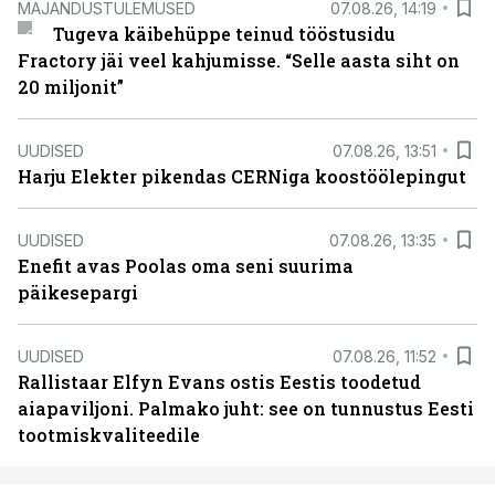
MAJANDUSTULEMUSED
07.08.26, 14:19
Tugeva käibehüppe teinud tööstusidu
Fractory jäi veel kahjumisse. “Selle aasta siht on
20 miljonit”
UUDISED
07.08.26, 13:51
Harju Elekter pikendas CERNiga koostöölepingut
UUDISED
07.08.26, 13:35
Enefit avas Poolas oma seni suurima
päikesepargi
UUDISED
07.08.26, 11:52
Rallistaar Elfyn Evans ostis Eestis toodetud
aiapaviljoni. Palmako juht: see on tunnustus Eesti
tootmiskvaliteedile