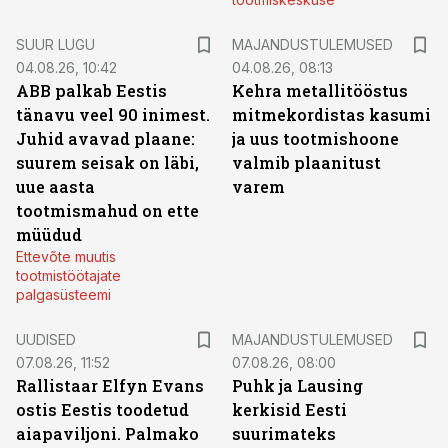
SUUR LUGU
MAJANDUSTULEMUSED
04.08.26, 10:42
04.08.26, 08:13
ABB palkab Eestis
Kehra metallitööstus
tänavu veel 90 inimest.
mitmekordistas kasumi
Juhid avavad plaane:
ja uus tootmishoone
suurem seisak on läbi,
valmib plaanitust
uue aasta
varem
tootmismahud on ette
müüdud
Ettevõte muutis
tootmistöötajate
palgasüsteemi
UUDISED
MAJANDUSTULEMUSED
07.08.26, 11:52
07.08.26, 08:00
Rallistaar Elfyn Evans
Puhk ja Lausing
ostis Eestis toodetud
kerkisid Eesti
aiapaviljoni. Palmako
suurimateks