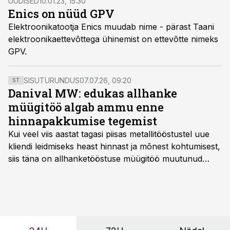
UUDISED
10.01.23, 15:30
Enics on nüüd GPV
Elektroonikatootja Enics muudab nime - pärast Taani
elektroonikaettevõttega ühinemist on ettevõtte nimeks
GPV.
SISUTURUNDUS
07.07.26, 09:20
ST
Danival MW: edukas allhanke
müügitöö algab ammu enne
hinnapakkumise tegemist
Kui veel viis aastat tagasi piisas metallitööstustel uue
kliendi leidmiseks heast hinnast ja mõnest kohtumisest,
siis täna on allhanketööstuse müügitöö muutunud
märksa pikemaks ja süsteemsemaks. Konkurents on
kasvanud, kliendid kaaluvad otsuseid põhjalikumalt
ning partnerit ei valita enam ainult tootmisvõimekuse
või hinnakirja järgi.