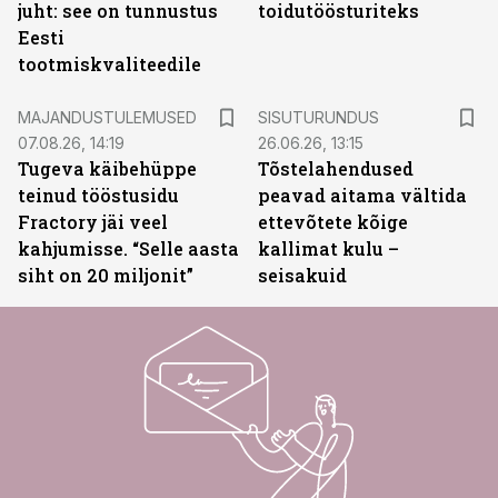
juht: see on tunnustus
toidutöösturiteks
Eesti
tootmiskvaliteedile
ST
MAJANDUSTULEMUSED
SISUTURUNDUS
07.08.26, 14:19
26.06.26, 13:15
Tugeva käibehüppe
Tõstelahendused
teinud tööstusidu
peavad aitama vältida
Fractory jäi veel
ettevõtete kõige
kahjumisse. “Selle aasta
kallimat kulu –
siht on 20 miljonit”
seisakuid