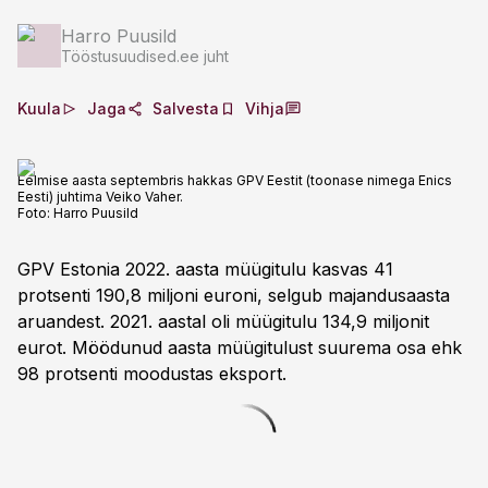
Harro Puusild
Tööstusuudised.ee juht
Kuula
Jaga
Salvesta
Vihja
Eelmise aasta septembris hakkas GPV Eestit (toonase nimega Enics
Eesti) juhtima Veiko Vaher.
Foto:
Harro Puusild
GPV Estonia 2022. aasta müügitulu kasvas 41
protsenti 190,8 miljoni euroni, selgub majandusaasta
aruandest. 2021. aastal oli müügitulu 134,9 miljonit
eurot. Möödunud aasta müügitulust suurema osa ehk
98 protsenti moodustas eksport.