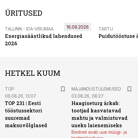
ÜRITUSED
16.09.2026
TALLINN - IDA-VIRUMAA
TARTU
Energiasäästlikud lahendused
Puidutööstuse 
2026
HETKEL KUUM
TOP
MAJANDUSTULEMUSED
06.08.26, 13:07
03.08.26, 08:27
TOP 231 | Eesti
Haagiseturg ärkab:
tööstussektori
tootjad kasvatavad
suuremad
mahtu ja valmistuvad
maksuvõlglased
uueks laienemiseks
Bestnet avab uue müügi- ja
tootmiskeskuse