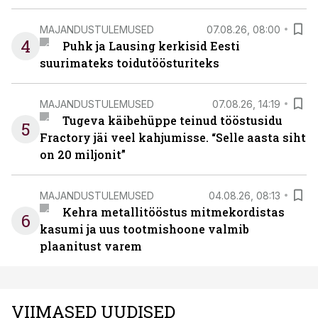
MAJANDUSTULEMUSED
07.08.26, 08:00
4
Puhk ja Lausing kerkisid Eesti
suurimateks toidutöösturiteks
MAJANDUSTULEMUSED
07.08.26, 14:19
Tugeva käibehüppe teinud tööstusidu
5
Fractory jäi veel kahjumisse. “Selle aasta siht
on 20 miljonit”
MAJANDUSTULEMUSED
04.08.26, 08:13
Kehra metallitööstus mitmekordistas
6
kasumi ja uus tootmishoone valmib
plaanitust varem
VIIMASED UUDISED