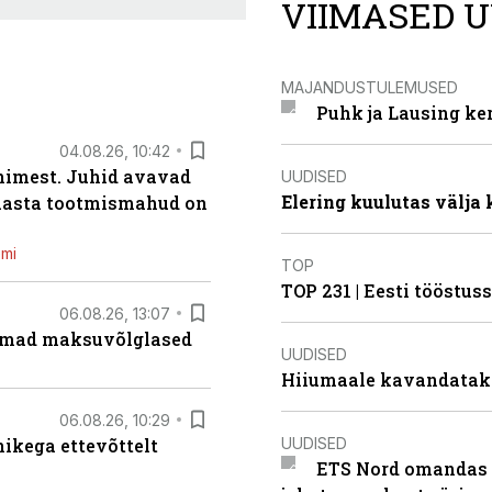
VIIMASED U
MAJANDUSTULEMUSED
Puhk ja Lausing ke
04.08.26, 10:42
inimest. Juhid avavad
UUDISED
Elering kuulutas välja
 aasta tootmismahud on
emi
TOP
TOP 231 | Eesti tööstu
06.08.26, 13:07
uremad maksuvõlglased
UUDISED
Hiiumaale kavandatak
06.08.26, 10:29
UUDISED
kega ettevõttelt
ETS Nord omandas 