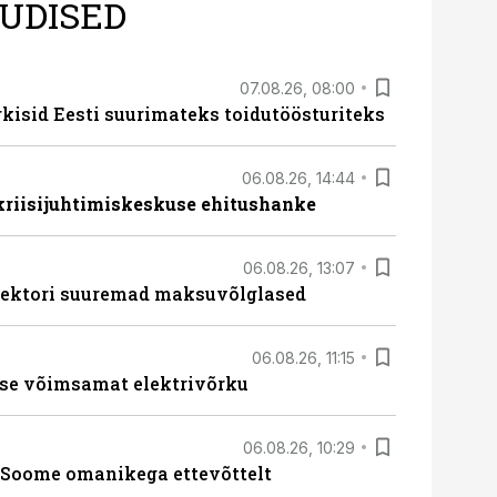
UDISED
07.08.26, 08:00
rkisid Eesti suurimateks toidutöösturiteks
06.08.26, 14:44
 kriisijuhtimiskeskuse ehitushanke
06.08.26, 13:07
ssektori suuremad maksuvõlglased
06.08.26, 11:15
se võimsamat elektrivõrku
06.08.26, 10:29
Soome omanikega ettevõttelt