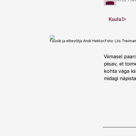
Kuula
Füüsik ja ettevõtja Andi Hektor.
Foto:
Liis Treima
Viimasel paar
piisav, et toi
kohta väga kii
midagi näpist