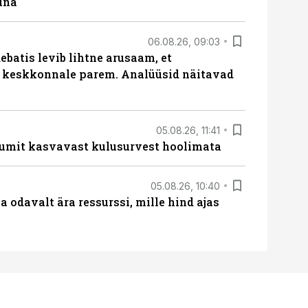
una
06.08.26, 09:03
batis levib lihtne arusaam, et
i keskkonnale parem. Analüüsid näitavad
05.08.26, 11:41
umit kasvavast kulusurvest hoolimata
05.08.26, 10:40
 odavalt ära ressurssi, mille hind ajas