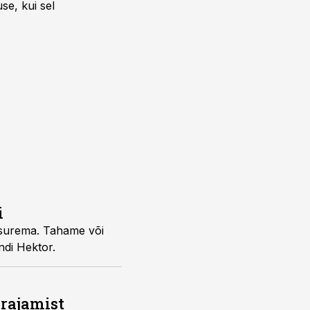
se, kui sel
i
 surema. Tahame või
ndi Hektor.
 rajamist