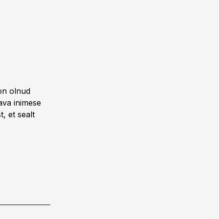
 on olnud
tava inimese
, et sealt