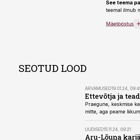
See teema pa
teemal ilmub m
Mäetööstus
SEOTUD LOOD
ARVAMUSED
19.01.24, 09:
Ettevõtja ja tea
Praegune, keskmise ke
mitte, aga peame liikum
UUDISED
15.11.24, 09:21
Aru-Lõuna karjä