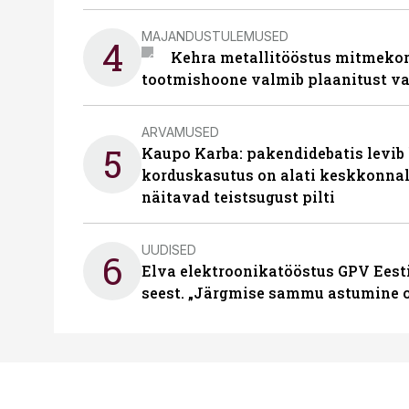
MAJANDUSTULEMUSED
4
Kehra metallitööstus mitmekor
tootmishoone valmib plaanitust v
ARVAMUSED
5
Kaupo Karba: pakendidebatis levib 
korduskasutus on alati keskkonna
näitavad teistsugust pilti
UUDISED
6
Elva elektroonikatööstus GPV Eesti 
seest. „Järgmise sammu astumine ol