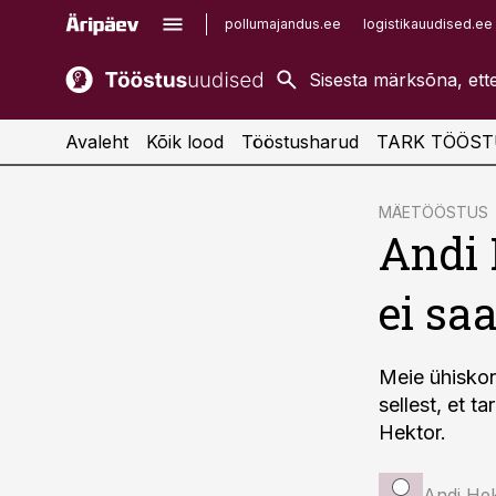
pollumajandus.ee
logistikauudised.ee
kaubandus.ee
imelineajalugu.ee
kinnisvarauudised.ee
imelineteadus.ee
Avaleht
Kõik lood
Tööstusharud
TARK TÖÖST
cebook
MÄETÖÖSTUS
Andi 
Twitter)
kedIn
ei sa
ail
k
Meie ühiskon
sellest, et ta
Hektor.
Andi He