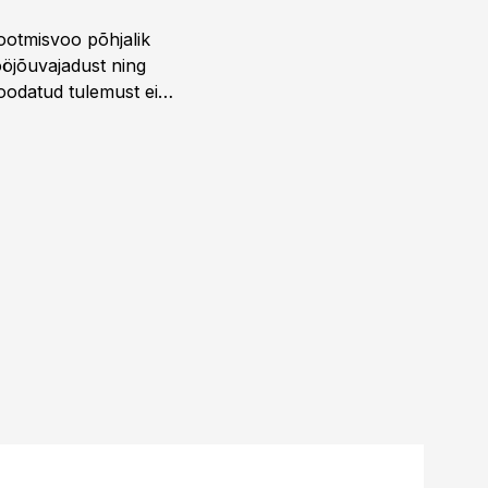
ootmisvoo põhjalik
öjõuvajadust ning
 oodatud tulemust ei
 tegevjuht Sander