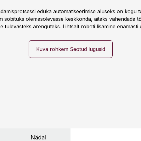
damisprotsessi eduka automatiseerimise aluseks on kogu t
m sobituks olemasolevasse keskkonda, aitaks vähendada tö
te tulevasteks arenguteks. Lihtsalt roboti lisamine enamasti
a tööstuse automatiseerimislahenduste arendaja Smitech OÜ
Kuva rohkem Seotud lugusid
Nädal