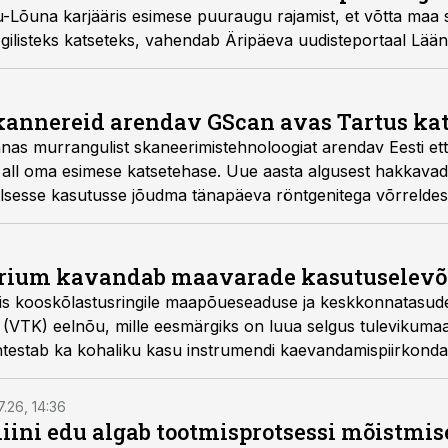
ru-Lõuna karjääris esimese puuraugu rajamist, et võtta maa
oogilisteks katseteks, vahendab Äripäeva uudisteportaal Lä
kannereid arendav GScan avas Tartus ka
nnas murrangulist skaneerimistehnoloogiat arendav Eesti e
 all oma esimese katsetehase. Uue aasta algusest hakkavad
lsesse kasutusse jõudma tänapäeva röntgenitega võrreldes
ohutut kiirgust kasutavad turvaskannerid.
rium kavandab maavarade kasutuselevõ
atis kooskõlastusringile maapõueseaduse ja keskkonnatasu
 (VTK) eelnõu, mille eesmärgiks on luua selgus tulevikum
htestab ka kohaliku kasu instrumendi kaevandamispiirkondad
ele.
7.26, 14:36
ini edu algab tootmisprotsessi mõistmises