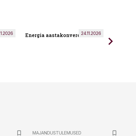
11.2026
24.11.2026
Energia aastakonverents 2026
Tark töö
MAJANDUSTULEMUSED