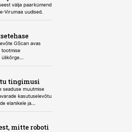
 seest välja paarkümend
äne-Virumaa uudised.
tsetehase
ttevõte GScan avas
 tootmise
 ülikõrge
tu tingimusi
de seaduse muutmise
aavarade kasutuselevõtu
e elanikele ja
t, mitte roboti