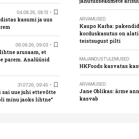
jahutusseadmete ärisu
04.08.26, 08:13
ARVAMUSED
distas kasumi ja uus
Kaupo Karba: pakendide
arem
korduskasutus on alat
teistsugust pilti
06.08.26, 09:03
lihtne arusaam, et
MAJANDUSTULEMUSED
le parem. Analüüsid
HKFoods kasvatas kas
ARVAMUSED
31.07.26, 09:45
Jane Oblikas: ärme anna
sai uue juhi ettevõtte
kasvab
i minu jaoks lihtne“