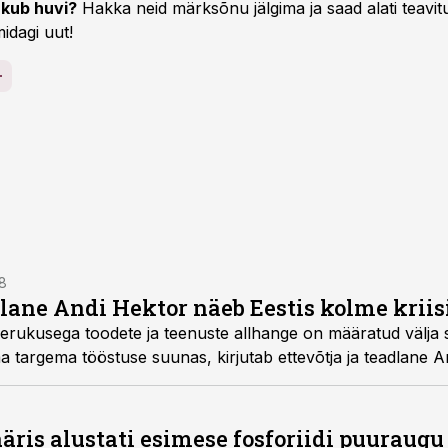
kub huvi?
Hakka neid märksõnu jälgima ja saad alati teavitu
idagi uut!
48
dlane Andi Hektor näeb Eestis kolme kriis
erukusega toodete ja teenuste allhange on määratud välja
a targema tööstuse suunas, kirjutab ettevõtja ja teadlane A
äris alustati esimese fosforiidi puuraugu