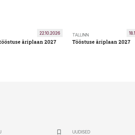
22.10.2026
18.
TALLINN
tööstuse äriplaan 2027
Tööstuse äriplaan 2027
U
UUDISED