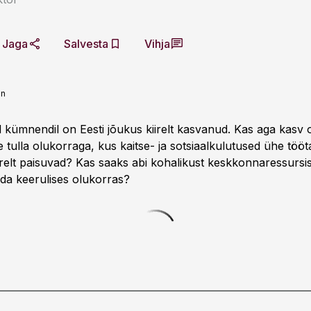
Jaga
Salvesta
Vihja
nn
il kümnendil on Eesti jõukus kiirelt kasvanud. Kas aga kasv
me tulla olukorraga, kus kaitse- ja sotsiaalkulutused ühe töö
relt paisuvad? Kas saaks abi kohalikust keskkonnaressursist
ada keerulises olukorras?