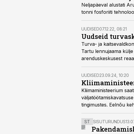
Neljapäeval alustati A
tonni fosforiiti tehnol
UUDISED
07.12.22, 08:21
Uudseid turvas
Turva- ja kaitsevaldko
Tartu lennujaama külje
arenduskeskusest reaa
tulemuslikkusega ning 
UUDISED
23.09.24, 10:20
Kliimaministee
Kliimaministeerium sa
väljatöötamiskavatsuse
tingimustes. Eelnõu ke
kohalikele omavalitsust
ST
SISUTURUNDUS
13.0
Pakendamisli