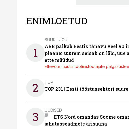
ENIMLOETUD
SUUR LUGU
ABB palkab Eestis tänavu veel 90 
1
plaane: suurem seisak on läbi, uue
ette müüdud
Ettevõte muutis tootmistöötajate palgasüste
TOP
2
TOP 231 | Eesti tööstussektori su
UUDISED
3
ETS Nord omandas Soome omani
jahutusseadmete ärisuuna