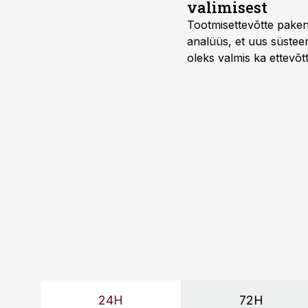
valimisest
Tootmisettevõtte paken
analüüs, et uus süstee
oleks valmis ka ettevõt
too, nendib tootmise j
Mitendorf.
24H
72H