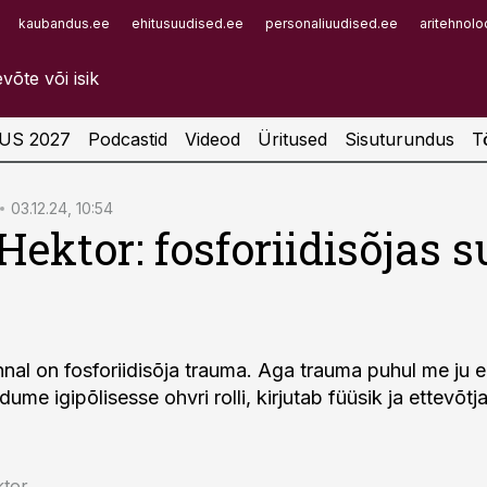
kaubandus.ee
ehitusuudised.ee
personaliuudised.ee
aritehnolo
Infopank
Radar
US 2027
Podcastid
Videod
Üritused
Sisuturundus
T
03.12.24, 10:54
Hektor: fosforiidisõjas 
a
nal on fosforiidisõja trauma. Aga trauma puhul me ju ei
rdume igipõlisesse ohvri rolli, kirjutab füüsik ja ettevõtj
ktor