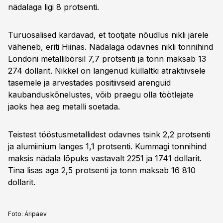
nädalaga ligi 8 protsenti.
Turuosalised kardavad, et tootjate nõudlus nikli järele
väheneb, eriti Hiinas. Nädalaga odavnes nikli tonnihind
Londoni metallibörsil 7,7 protsenti ja tonn maksab 13
274 dollarit. Nikkel on langenud küllaltki atraktiivsele
tasemele ja arvestades positiivseid arenguid
kaubanduskõnelustes, võib praegu olla töötlejate
jaoks hea aeg metalli soetada.
Teistest tööstusmetallidest odavnes tsink 2,2 protsenti
ja alumiinium langes 1,1 protsenti. Kummagi tonnihind
maksis nädala lõpuks vastavalt 2251 ja 1741 dollarit.
Tina lisas aga 2,5 protsenti ja tonn maksab 16 810
dollarit.
Foto:
Äripäev