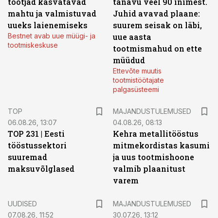
tootjad kasvatavad
tänavu veel 90 inimest.
mahtu ja valmistuvad
Juhid avavad plaane:
uueks laienemiseks
suurem seisak on läbi,
Bestnet avab uue müügi- ja
uue aasta
tootmiskeskuse
tootmismahud on ette
müüdud
Ettevõte muutis
tootmistöötajate
palgasüsteemi
TOP
MAJANDUSTULEMUSED
06.08.26, 13:07
04.08.26, 08:13
TOP 231 | Eesti
Kehra metallitööstus
tööstussektori
mitmekordistas kasumi
suuremad
ja uus tootmishoone
maksuvõlglased
valmib plaanitust
varem
UUDISED
MAJANDUSTULEMUSED
07.08.26, 11:52
30.07.26, 13:12