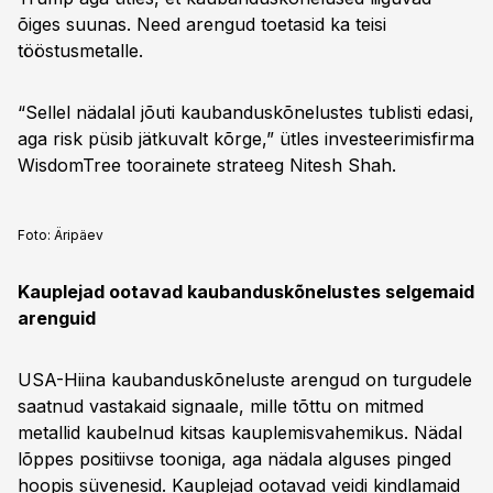
õiges suunas. Need arengud toetasid ka teisi
tööstusmetalle.
“Sellel nädalal jõuti kaubanduskõnelustes tublisti edasi,
aga risk püsib jätkuvalt kõrge,” ütles investeerimisfirma
WisdomTree toorainete strateeg Nitesh Shah.
Foto:
Äripäev
Kauplejad ootavad kaubanduskõnelustes selgemaid
arenguid
USA-Hiina kaubanduskõneluste arengud on turgudele
saatnud vastakaid signaale, mille tõttu on mitmed
metallid kaubelnud kitsas kauplemisvahemikus. Nädal
lõppes positiivse tooniga, aga nädala alguses pinged
hoopis süvenesid. Kauplejad ootavad veidi kindlamaid