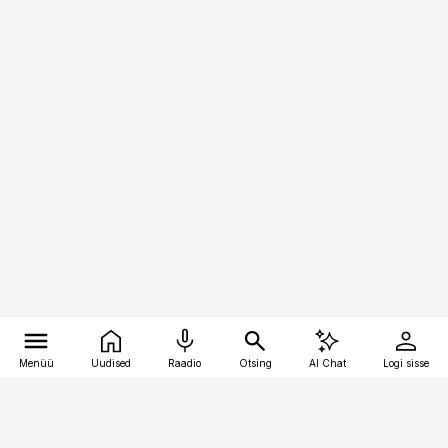
Menüü
Uudised
Raadio
Otsing
AI Chat
Logi sisse
Vana-Lõuna 39/1, 19094 Tallinn