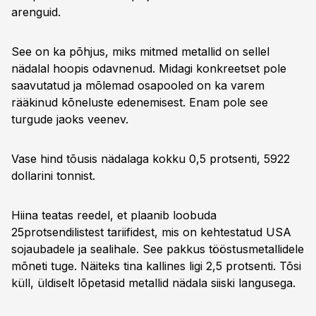
arenguid.
See on ka põhjus, miks mitmed metallid on sellel
nädalal hoopis odavnenud. Midagi konkreetset pole
saavutatud ja mõlemad osapooled on ka varem
rääkinud kõneluste edenemisest. Enam pole see
turgude jaoks veenev.
Vase hind tõusis nädalaga kokku 0,5 protsenti, 5922
dollarini tonnist.
Hiina teatas reedel, et plaanib loobuda
25protsendilistest tariifidest, mis on kehtestatud USA
sojaubadele ja sealihale. See pakkus tööstusmetallidele
mõneti tuge. Näiteks tina kallines ligi 2,5 protsenti. Tõsi
küll, üldiselt lõpetasid metallid nädala siiski langusega.