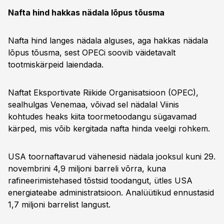
Nafta hind hakkas nädala lõpus tõusma
Nafta hind langes nädala alguses, aga hakkas nädala
lõpus tõusma, sest OPECi soovib väidetavalt
tootmiskärpeid laiendada.
Naftat Eksportivate Riikide Organisatsioon (OPEC),
sealhulgas Venemaa, võivad sel nädalal Viinis
kohtudes heaks kiita toormetoodangu sügavamad
kärped, mis võib kergitada nafta hinda veelgi rohkem.
USA toornaftavarud vähenesid nädala jooksul kuni 29.
novembrini 4,9 miljoni barreli võrra, kuna
rafineerimistehased tõstsid toodangut, ütles USA
energiateabe administratsioon. Analüütikud ennustasid
1,7 miljoni barrelist langust.