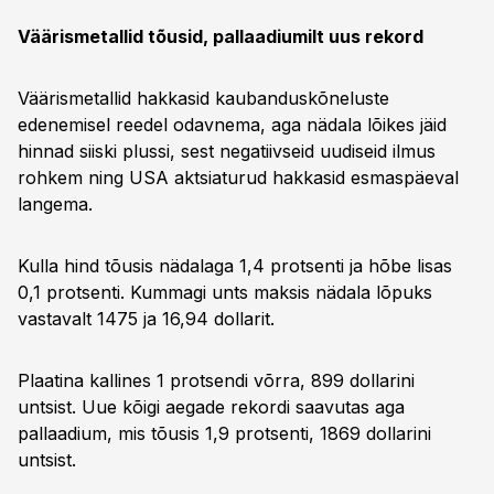
Väärismetallid tõusid, pallaadiumilt uus rekord
Väärismetallid hakkasid kaubanduskõneluste
edenemisel reedel odavnema, aga nädala lõikes jäid
hinnad siiski plussi, sest negatiivseid uudiseid ilmus
rohkem ning USA aktsiaturud hakkasid esmaspäeval
langema.
Kulla hind tõusis nädalaga 1,4 protsenti ja hõbe lisas
0,1 protsenti. Kummagi unts maksis nädala lõpuks
vastavalt 1475 ja 16,94 dollarit.
Plaatina kallines 1 protsendi võrra, 899 dollarini
untsist. Uue kõigi aegade rekordi saavutas aga
pallaadium, mis tõusis 1,9 protsenti, 1869 dollarini
untsist.