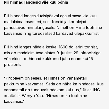
Plii hinnad langesid viie kuu põhja
Plii hinnad langesid teisipäeval aga viimase viie kuu
madalaima tasemeni, sest fondid ja kauplejad
panustavad hinnalangusele. Nimelt on Hiina tootmine
kasvamas ning turuosalised kardavad ülepakkumist.
Plii hind langes nädala keskel 1890 dollarini tonnist,
mis on madalaim tase alates 9. juulist. 29. oktoobriga
võrreldes on hinnad kukkunud juba enam kui 15
protsenti.
“Probleem on selles, et Hiinas on vanametalli
pakkumine kasvamas. Seda on näha ka hindades, kus
vanametall on tunduvalt odavam kui uus,” ütles ING
analüütik Wenyu Yao. “Hiinas on ka tootmine
kasvamas.”