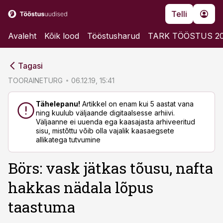
Telli
Avaleht
Kõik lood
Tööstusharud
TARK TÖÖSTUS 2
cebook
cebook
Tagasi
Twitter)
Twitter)
TOORAINETURG
06.12.19, 15:41
kedIn
kedIn
Tähelepanu!
Artikkel on enam kui 5 aastat vana
ning kuulub väljaande digitaalsesse arhiivi.
ail
ail
Väljaanne ei uuenda ega kaasajasta arhiveeritud
sisu, mistõttu võib olla vajalik kaasaegsete
k
k
allikatega tutvumine
Börs: vask jätkas tõusu, nafta
hakkas nädala lõpus
taastuma