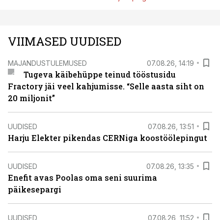
VIIMASED UUDISED
MAJANDUSTULEMUSED
07.08.26, 14:19
Tugeva käibehüppe teinud tööstusidu
Fractory jäi veel kahjumisse. “Selle aasta siht on
20 miljonit”
UUDISED
07.08.26, 13:51
Harju Elekter pikendas CERNiga koostöölepingut
UUDISED
07.08.26, 13:35
Enefit avas Poolas oma seni suurima
päikesepargi
UUDISED
07.08.26, 11:52