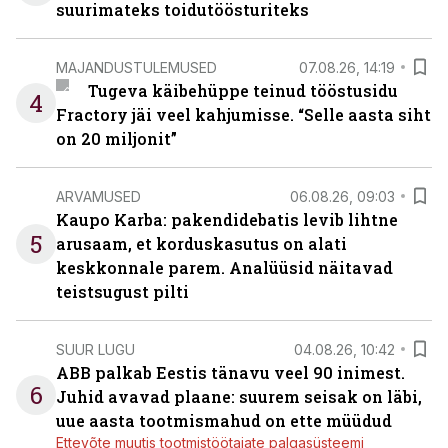
suurimateks toidutöösturiteks
MAJANDUSTULEMUSED
07.08.26, 14:19
Tugeva käibehüppe teinud tööstusidu
4
Fractory jäi veel kahjumisse. “Selle aasta siht
on 20 miljonit”
ARVAMUSED
06.08.26, 09:03
Kaupo Karba: pakendidebatis levib lihtne
5
arusaam, et korduskasutus on alati
keskkonnale parem. Analüüsid näitavad
teistsugust pilti
SUUR LUGU
04.08.26, 10:42
ABB palkab Eestis tänavu veel 90 inimest.
6
Juhid avavad plaane: suurem seisak on läbi,
uue aasta tootmismahud on ette müüdud
Ettevõte muutis tootmistöötajate palgasüsteemi