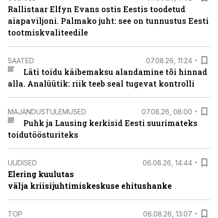
Rallistaar Elfyn Evans ostis Eestis toodetud
aiapaviljoni. Palmako juht: see on tunnustus Eesti
tootmiskvaliteedile
SAATED
07.08.26, 11:24
Läti toidu käibemaksu alandamine tõi hinnad
alla. Analüütik: riik teeb seal tugevat kontrolli
MAJANDUSTULEMUSED
07.08.26, 08:00
Puhk ja Lausing kerkisid Eesti suurimateks
toidutöösturiteks
UUDISED
06.08.26, 14:44
Elering kuulutas
välja kriisijuhtimiskeskuse ehitushanke
TOP
06.08.26, 13:07