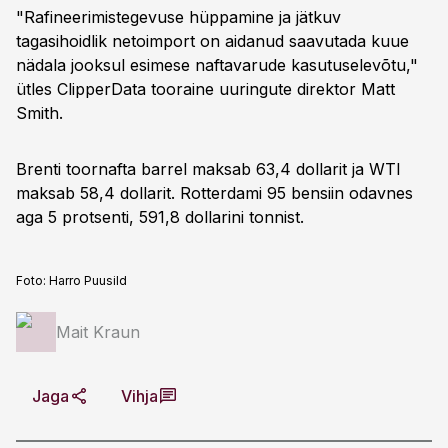
"Rafineerimistegevuse hüppamine ja jätkuv
tagasihoidlik netoimport on aidanud saavutada kuue
nädala jooksul esimese naftavarude kasutuselevõtu,"
ütles ClipperData tooraine uuringute direktor Matt
Smith.
Brenti toornafta barrel maksab 63,4 dollarit ja WTI
maksab 58,4 dollarit. Rotterdami 95 bensiin odavnes
aga 5 protsenti, 591,8 dollarini tonnist.
Foto:
Harro Puusild
Mait Kraun
Jaga
Vihja