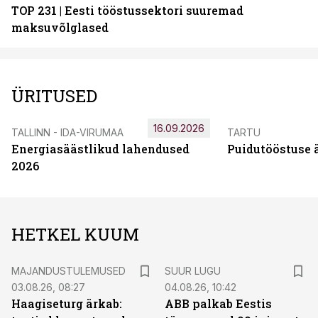
TOP 231 | Eesti tööstussektori suuremad
maksuvõlglased
ÜRITUSED
16.09.2026
TALLINN - IDA-VIRUMAA
TARTU
Energiasäästlikud lahendused
Puidutööstuse 
2026
HETKEL KUUM
MAJANDUSTULEMUSED
SUUR LUGU
03.08.26, 08:27
04.08.26, 10:42
Haagiseturg ärkab:
ABB palkab Eestis