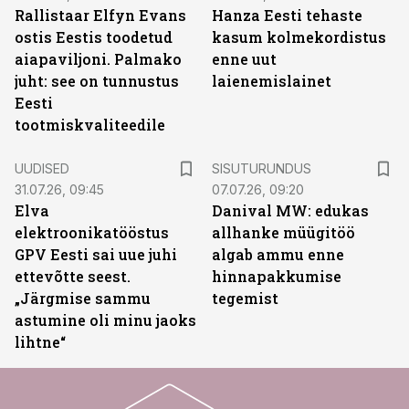
Rallistaar Elfyn Evans
Hanza Eesti tehaste
ostis Eestis toodetud
kasum kolmekordistus
aiapaviljoni. Palmako
enne uut
juht: see on tunnustus
laienemislainet
Eesti
tootmiskvaliteedile
ST
UUDISED
SISUTURUNDUS
31.07.26, 09:45
07.07.26, 09:20
Elva
Danival MW: edukas
elektroonikatööstus
allhanke müügitöö
GPV Eesti sai uue juhi
algab ammu enne
ettevõtte seest.
hinnapakkumise
„Järgmise sammu
tegemist
astumine oli minu jaoks
lihtne“