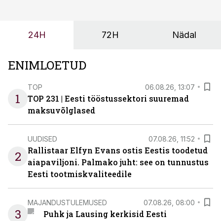
tulevasteks arenguteks. Lihtsalt roboti lisamine
enamasti oodatud tulemust ei too, nendib tootmise ja
tööstuse automatiseerimislahenduste arendaja Smitech
24H
72H
Nädal
OÜ tegevjuht Sander Mitendorf.
ENIMLOETUD
TOP
06.08.26, 13:07
1
TOP 231 | Eesti tööstussektori suuremad
maksuvõlglased
UUDISED
07.08.26, 11:52
Rallistaar Elfyn Evans ostis Eestis toodetud
2
aiapaviljoni. Palmako juht: see on tunnustus
Eesti tootmiskvaliteedile
MAJANDUSTULEMUSED
07.08.26, 08:00
3
Puhk ja Lausing kerkisid Eesti