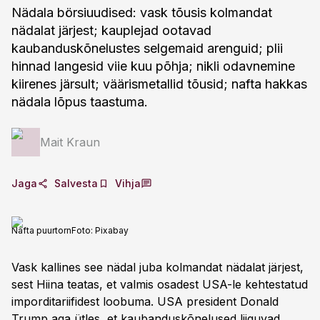
Nädala börsiuudised: vask tõusis kolmandat
nädalat järjest; kauplejad ootavad
kaubanduskõnelustes selgemaid arenguid; plii
hinnad langesid viie kuu põhja; nikli odavnemine
kiirenes järsult; väärismetallid tõusid; nafta hakkas
nädala lõpus taastuma.
Mait Kraun
Jaga
Salvesta
Vihja
Nafta puurtorn
Foto:
Pixabay
Vask kallines see nädal juba kolmandat nädalat järjest,
sest Hiina teatas, et valmis osadest USA-le kehtestatud
imporditariifidest loobuma. USA president Donald
Trump aga ütles, et kaubanduskõnelused liiguvad