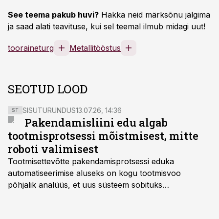
See teema pakub huvi?
Hakka neid märksõnu jälgima
ja saad alati teavituse, kui sel teemal ilmub midagi uut!
tooraineturg
Metallitööstus
SEOTUD LOOD
SISUTURUNDUS
13.07.26, 14:36
ST
Pakendamisliini edu algab
tootmisprotsessi mõistmisest, mitte
roboti valimisest
Tootmisettevõtte pakendamisprotsessi eduka
automatiseerimise aluseks on kogu tootmisvoo
põhjalik analüüs, et uus süsteem sobituks
olemasolevasse keskkonda, aitaks vähendada
tööjõuvajadust ning oleks valmis ka ettevõtte