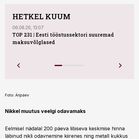
HETKEL KUUM
06.08.26, 13:07
04.08
TOP 231 | Eesti tööstussektori suuremad
ABB 
maksuvõlglased
Juhi
uue 
Ettev
Foto:
Äripäev
Nikkel muutus veelgi odavamaks
Eelmisel nädalal 200 päeva libiseva keskmise hinna
läbinud nikli odavnemine kiirenes ning metall kukkus