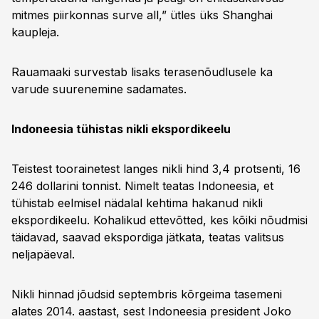
mitmes piirkonnas surve all,” ütles üks Shanghai
kaupleja.
Rauamaaki survestab lisaks terasenõudlusele ka
varude suurenemine sadamates.
Indoneesia tühistas nikli ekspordikeelu
Teistest toorainetest langes nikli hind 3,4 protsenti, 16
246 dollarini tonnist. Nimelt teatas Indoneesia, et
tühistab eelmisel nädalal kehtima hakanud nikli
ekspordikeelu. Kohalikud ettevõtted, kes kõiki nõudmisi
täidavad, saavad ekspordiga jätkata, teatas valitsus
neljapäeval.
Nikli hinnad jõudsid septembris kõrgeima tasemeni
alates 2014. aastast, sest Indoneesia president Joko