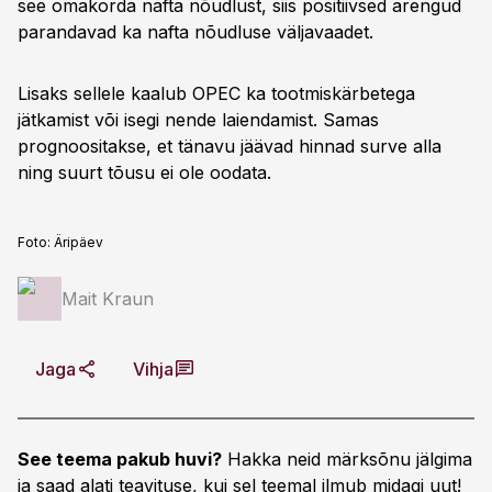
see omakorda nafta nõudlust, siis positiivsed arengud
parandavad ka nafta nõudluse väljavaadet.
Lisaks sellele kaalub OPEC ka tootmiskärbetega
jätkamist või isegi nende laiendamist. Samas
prognoositakse, et tänavu jäävad hinnad surve alla
ning suurt tõusu ei ole oodata.
Foto:
Äripäev
Mait Kraun
Jaga
Vihja
See teema pakub huvi?
Hakka neid märksõnu jälgima
ja saad alati teavituse, kui sel teemal ilmub midagi uut!