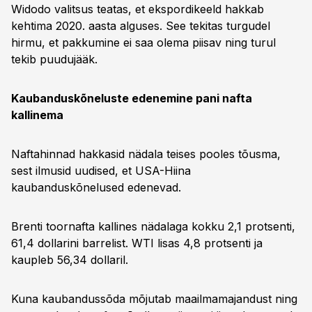
Widodo valitsus teatas, et ekspordikeeld hakkab
kehtima 2020. aasta alguses. See tekitas turgudel
hirmu, et pakkumine ei saa olema piisav ning turul
tekib puudujääk.
Kaubanduskõneluste edenemine pani nafta
kallinema
Naftahinnad hakkasid nädala teises pooles tõusma,
sest ilmusid uudised, et USA-Hiina
kaubanduskõnelused edenevad.
Brenti toornafta kallines nädalaga kokku 2,1 protsenti,
61,4 dollarini barrelist. WTI lisas 4,8 protsenti ja
kaupleb 56,34 dollaril.
Kuna kaubandussõda mõjutab maailmamajandust ning