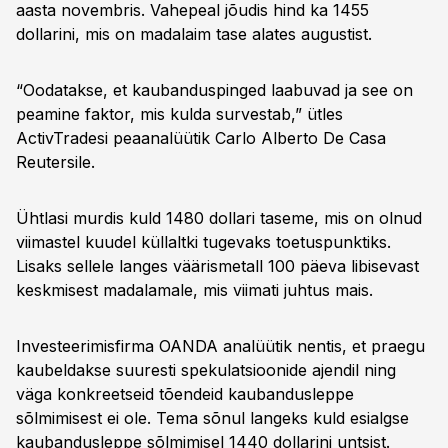
aasta novembris. Vahepeal jõudis hind ka 1455
dollarini, mis on madalaim tase alates augustist.
“Oodatakse, et kaubanduspinged laabuvad ja see on
peamine faktor, mis kulda survestab,” ütles
ActivTradesi peaanalüütik Carlo Alberto De Casa
Reutersile.
Ühtlasi murdis kuld 1480 dollari taseme, mis on olnud
viimastel kuudel küllaltki tugevaks toetuspunktiks.
Lisaks sellele langes väärismetall 100 päeva libisevast
keskmisest madalamale, mis viimati juhtus mais.
Investeerimisfirma OANDA analüütik nentis, et praegu
kaubeldakse suuresti spekulatsioonide ajendil ning
väga konkreetseid tõendeid kaubandusleppe
sõlmimisest ei ole. Tema sõnul langeks kuld esialgse
kaubandusleppe sõlmimisel 1440 dollarini untsist.