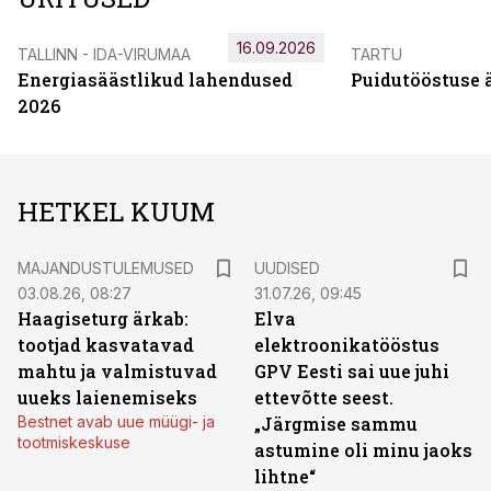
16.09.2026
TALLINN - IDA-VIRUMAA
TARTU
Energiasäästlikud lahendused
Puidutööstuse 
2026
HETKEL KUUM
MAJANDUSTULEMUSED
UUDISED
03.08.26, 08:27
31.07.26, 09:45
Haagiseturg ärkab:
Elva
tootjad kasvatavad
elektroonikatööstus
mahtu ja valmistuvad
GPV Eesti sai uue juhi
uueks laienemiseks
ettevõtte seest.
Bestnet avab uue müügi- ja
„Järgmise sammu
tootmiskeskuse
astumine oli minu jaoks
lihtne“