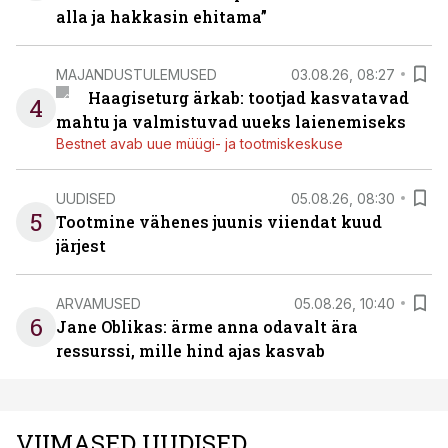
alla ja hakkasin ehitama”
MAJANDUSTULEMUSED
03.08.26, 08:27
Haagiseturg ärkab: tootjad kasvatavad
4
mahtu ja valmistuvad uueks laienemiseks
Bestnet avab uue müügi- ja tootmiskeskuse
UUDISED
05.08.26, 08:30
5
Tootmine vähenes juunis viiendat kuud
järjest
ARVAMUSED
05.08.26, 10:40
6
Jane Oblikas: ärme anna odavalt ära
ressurssi, mille hind ajas kasvab
VIIMASED UUDISED