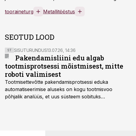
tooraineturg
Metallitööstus
SEOTUD LOOD
SISUTURUNDUS
13.07.26, 14:36
ST
Pakendamisliini edu algab
tootmisprotsessi mõistmisest, mitte
roboti valimisest
Tootmisettevõtte pakendamisprotsessi eduka
automatiseerimise aluseks on kogu tootmisvoo
põhjalik analüüs, et uus süsteem sobituks
olemasolevasse keskkonda, aitaks vähendada
tööjõuvajadust ning oleks valmis ka ettevõtte
tulevasteks arenguteks. Lihtsalt roboti lisamine
enamasti oodatud tulemust ei too, nendib tootmise ja
tööstuse automatiseerimislahenduste arendaja Smitech