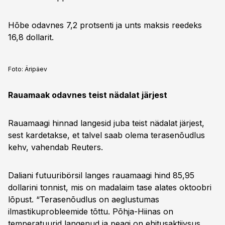
Hõbe odavnes 7,2 protsenti ja unts maksis reedeks
16,8 dollarit.
Foto:
Äripäev
Rauamaak odavnes teist nädalat järjest
Rauamaagi hinnad langesid juba teist nädalat järjest,
sest kardetakse, et talvel saab olema terasenõudlus
kehv, vahendab Reuters.
Daliani futuuribörsil langes rauamaagi hind 85,95
dollarini tonnist, mis on madalaim tase alates oktoobri
lõpust. “Terasenõudlus on aeglustumas
ilmastikuprobleemide tõttu. Põhja-Hiinas on
temperatuurid langenud ja peagi on ehitusaktiivsus