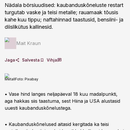
Nädala börsiuudised: kaubanduskõneluste restart
turgutab vaske ja teisi metalle; rauamaak tõusis
kahe kuu tippu; naftahinnad taastusid, bensiini- ja
diislikütus kallinesid.
Mait Kraun
Jaga
Salvesta
Vihja
Metall
Foto:
Pixabay
• Vase hind langes neljapäeval 18 kuu madalpunkti,
aga hakkas siis taastuma, sest Hiina ja USA alustasid
uuesti kaubanduskõnelustega.
• Kaubanduskõnelused aitasid kergitada ka teisi