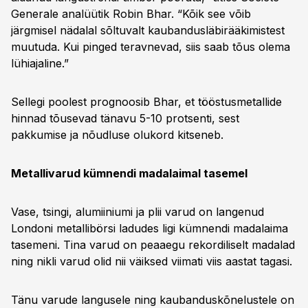
Generale analüütik Robin Bhar. “Kõik see võib
järgmisel nädalal sõltuvalt kaubandusläbirääkimistest
muutuda. Kui pinged teravnevad, siis saab tõus olema
lühiajaline.”
Sellegi poolest prognoosib Bhar, et tööstusmetallide
hinnad tõusevad tänavu 5-10 protsenti, sest
pakkumise ja nõudluse olukord kitseneb.
Metallivarud kümnendi madalaimal tasemel
Vase, tsingi, alumiiniumi ja plii varud on langenud
Londoni metallibörsi ladudes ligi kümnendi madalaima
tasemeni. Tina varud on peaaegu rekordiliselt madalad
ning nikli varud olid nii väiksed viimati viis aastat tagasi.
Tänu varude langusele ning kaubanduskõnelustele on