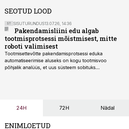
SEOTUD LOOD
SISUTURUNDUS
13.07.26, 14:36
ST
Pakendamisliini edu algab
tootmisprotsessi mõistmisest, mitte
roboti valimisest
Tootmisettevõtte pakendamisprotsessi eduka
automatiseerimise aluseks on kogu tootmisvoo
põhjalik analüüs, et uus süsteem sobituks
olemasolevasse keskkonda, aitaks vähendada
tööjõuvajadust ning oleks valmis ka ettevõtte
tulevasteks arenguteks. Lihtsalt roboti lisamine
enamasti oodatud tulemust ei too, nendib tootmise ja
tööstuse automatiseerimislahenduste arendaja Smitech
24H
72H
Nädal
OÜ tegevjuht Sander Mitendorf.
ENIMLOETUD