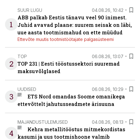
SUUR LUGU
04.08.26, 10:42
ABB palkab Eestis tänavu veel 90 inimest.
1
Juhid avavad plaane: suurem seisak on läbi,
uue aasta tootmismahud on ette müüdud
Ettevõte muutis tootmistöötajate palgasüsteemi
TOP
06.08.26, 13:07
2
TOP 231 | Eesti tööstussektori suuremad
maksuvõlglased
UUDISED
06.08.26, 10:29
3
ETS Nord omandas Soome omanikega
ettevõttelt jahutusseadmete ärisuuna
MAJANDUSTULEMUSED
04.08.26, 08:13
Kehra metallitööstus mitmekordistas
4
kasumi ja uus tootmishoone valmib