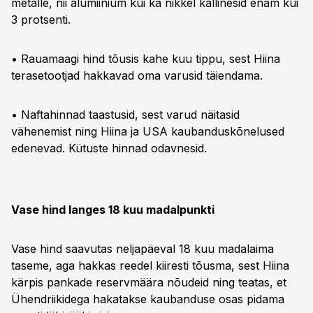
metalle, nii alumiinium kui ka nikkel kallinesid enam kui
3 protsenti.
• Rauamaagi hind tõusis kahe kuu tippu, sest Hiina
terasetootjad hakkavad oma varusid täiendama.
• Naftahinnad taastusid, sest varud näitasid
vähenemist ning Hiina ja USA kaubanduskõnelused
edenevad. Kütuste hinnad odavnesid.
Vase hind langes 18 kuu madalpunkti
Vase hind saavutas neljapäeval 18 kuu madalaima
taseme, aga hakkas reedel kiiresti tõusma, sest Hiina
kärpis pankade reservmäära nõudeid ning teatas, et
Ühendriikidega hakatakse kaubanduse osas pidama