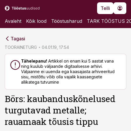
Telli
Avaleht
Kõik lood
Tööstusharud
TARK TÖÖSTUS 2
cebook
cebook
Tagasi
Twitter)
Twitter)
TOORAINETURG
04.01.19, 17:54
kedIn
kedIn
Tähelepanu!
Artikkel on enam kui 5 aastat vana
ning kuulub väljaande digitaalsesse arhiivi.
ail
ail
Väljaanne ei uuenda ega kaasajasta arhiveeritud
sisu, mistõttu võib olla vajalik kaasaegsete
k
k
allikatega tutvumine
Börs: kaubanduskõnelused
turgutavad metalle;
rauamaak tõusis tippu