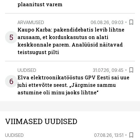
plaanitust varem
ARVAMUSED
06.08.26, 09:03
Kaupo Karba: pakendidebatis levib lihtne
5
arusaam, et korduskasutus on alati
keskkonnale parem. Analüüsid näitavad
teistsugust pilti
UUDISED
31.07.26, 09:45
Elva elektroonikatööstus GPV Eesti sai uue
6
juhi ettevõtte seest. „Järgmise sammu
astumine oli minu jaoks lihtne“
VIIMASED UUDISED
UUDISED
07.08.26, 13:51