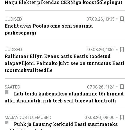
Harju Elekter pikendas CERNiga koostöölepingut
UUDISED
07.08.26, 13:35
Enefit avas Poolas oma seni suurima
päikesepargi
UUDISED
07.08.26, 11:52
Rallistaar Elfyn Evans ostis Eestis toodetud
aiapaviljoni. Palmako juht: see on tunnustus Eesti
tootmiskvaliteedile
SAATED
07.08.26, 11:24
Läti toidu käibemaksu alandamine tõi hinnad
alla. Analüütik: riik teeb seal tugevat kontrolli
MAJANDUSTULEMUSED
07.08.26, 08:00
Puhk ja Lausing kerkisid Eesti suurimateks