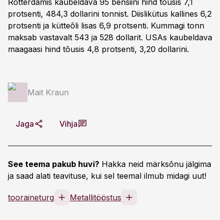
Rotterdamis kaubeldava 95 bensiini hind tõusis 7,1
protsenti, 484,3 dollarini tonnist. Diislikütus kallines 6,2
protsenti ja kütteõli lisas 6,9 protsenti. Kummagi tonn
maksab vastavalt 543 ja 528 dollarit. USAs kaubeldava
maagaasi hind tõusis 4,8 protsenti, 3,20 dollarini.
Mait Kraun
Jaga
Vihja
See teema pakub huvi?
Hakka neid märksõnu jälgima
ja saad alati teavituse, kui sel teemal ilmub midagi uut!
tooraineturg
Metallitööstus