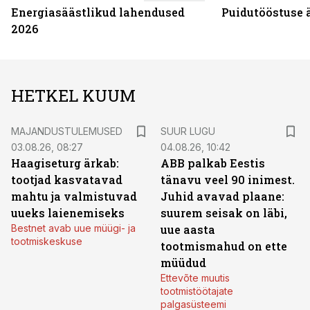
Energiasäästlikud lahendused
Puidutööstuse 
2026
HETKEL KUUM
MAJANDUSTULEMUSED
SUUR LUGU
03.08.26, 08:27
04.08.26, 10:42
Haagiseturg ärkab:
ABB palkab Eestis
tootjad kasvatavad
tänavu veel 90 inimest.
mahtu ja valmistuvad
Juhid avavad plaane:
uueks laienemiseks
suurem seisak on läbi,
Bestnet avab uue müügi- ja
uue aasta
tootmiskeskuse
tootmismahud on ette
müüdud
Ettevõte muutis
tootmistöötajate
palgasüsteemi