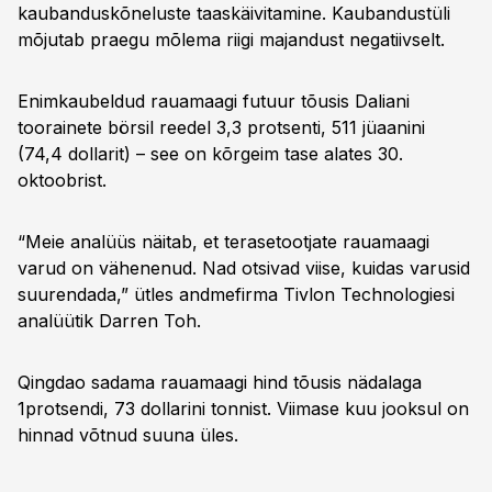
kaubanduskõneluste taaskäivitamine. Kaubandustüli
mõjutab praegu mõlema riigi majandust negatiivselt.
Enimkaubeldud rauamaagi futuur tõusis Daliani
toorainete börsil reedel 3,3 protsenti, 511 jüaanini
(74,4 dollarit) – see on kõrgeim tase alates 30.
oktoobrist.
“Meie analüüs näitab, et terasetootjate rauamaagi
varud on vähenenud. Nad otsivad viise, kuidas varusid
suurendada,” ütles andmefirma Tivlon Technologiesi
analüütik Darren Toh.
Qingdao sadama rauamaagi hind tõusis nädalaga
1protsendi, 73 dollarini tonnist. Viimase kuu jooksul on
hinnad võtnud suuna üles.