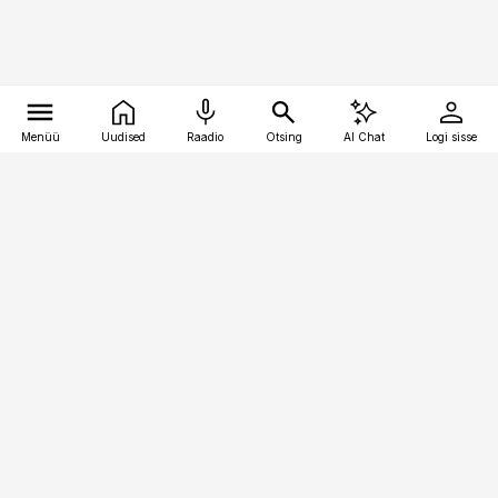
Menüü
Uudised
Raadio
Otsing
AI Chat
Logi sisse
Vana-Lõuna 39/1, 19094 Tallinn
(+372) 667 0111
toostusuudised@toostusuudised.ee
Telli
Reklaam
Firmast
Sisu kasutamisõigused
Ajakirjaniku
eetikakoodeks