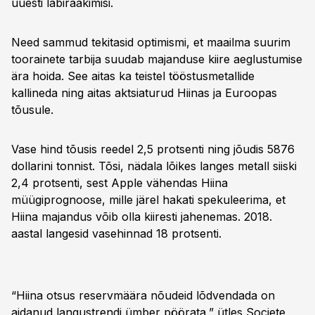
uuesti läbirääkimisi.
Need sammud tekitasid optimismi, et maailma suurim
toorainete tarbija suudab majanduse kiire aeglustumise
ära hoida. See aitas ka teistel tööstusmetallide
kallineda ning aitas aktsiaturud Hiinas ja Euroopas
tõusule.
Vase hind tõusis reedel 2,5 protsenti ning jõudis 5876
dollarini tonnist. Tõsi, nädala lõikes langes metall siiski
2,4 protsenti, sest Apple vähendas Hiina
müügiprognoose, mille järel hakati spekuleerima, et
Hiina majandus võib olla kiiresti jahenemas. 2018.
aastal langesid vasehinnad 18 protsenti.
“Hiina otsus reservmäära nõudeid lõdvendada on
aidanud langustrendi ümber pöörata,” ütles Societe