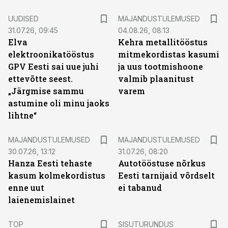
UUDISED
MAJANDUSTULEMUSED
31.07.26, 09:45
04.08.26, 08:13
Elva
Kehra metallitööstus
elektroonikatööstus
mitmekordistas kasumi
GPV Eesti sai uue juhi
ja uus tootmishoone
ettevõtte seest.
valmib plaanitust
„Järgmise sammu
varem
astumine oli minu jaoks
lihtne“
MAJANDUSTULEMUSED
MAJANDUSTULEMUSED
30.07.26, 13:12
31.07.26, 08:20
Hanza Eesti tehaste
Autotööstuse nõrkus
kasum kolmekordistus
Eesti tarnijaid võrdselt
enne uut
ei tabanud
laienemislainet
ST
TOP
SISUTURUNDUS