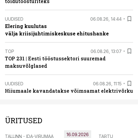
toidutöösturiteks
UUDISED
06.08.26, 14:44
Elering kuulutas
välja kriisijuhtimiskeskuse ehitushanke
TOP
06.08.26, 13:07
TOP 231 | Eesti tööstussektori suuremad
maksuvõlglased
UUDISED
06.08.26, 11:15
Hiiumaale kavandatakse võimsamat elektrivõrku
ÜRITUSED
16.09.2026
TALLINN - IDA-VIRUMAA
TARTU