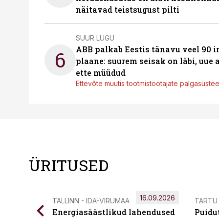
näitavad teistsugust pilti
SUUR LUGU
ABB palkab Eestis tänavu veel 90 
6
plaane: suurem seisak on läbi, uue
ette müüdud
Ettevõte muutis tootmistöötajate palgasüste
ÜRITUSED
16.09.2026
TALLINN - IDA-VIRUMAA
TARTU
Energiasäästlikud lahendused
Puidu