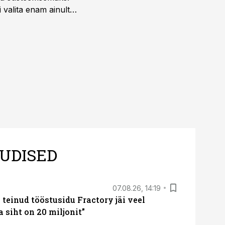
 valita enam ainult
UDISED
07.08.26, 14:19
teinud tööstusidu Fractory jäi veel
a siht on 20 miljonit”