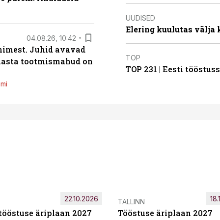
UUDISED
Elering kuulutas välja
04.08.26, 10:42
inimest. Juhid avavad
TOP
 aasta tootmismahud on
TOP 231 | Eesti tööstu
emi
22.10.2026
18.
TALLINN
tööstuse äriplaan 2027
Tööstuse äriplaan 2027