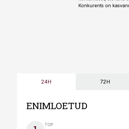
Konkurents on kasvanud,
tootmisvõimekuse või hi
24H
72H
ENIMLOETUD
TOP