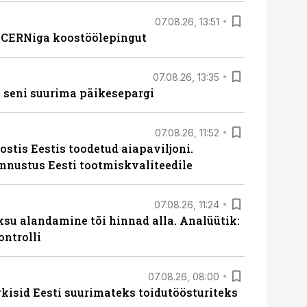
07.08.26, 13:51
s CERNiga koostöölepingut
07.08.26, 13:35
 seni suurima päikesepargi
07.08.26, 11:52
ostis Eestis toodetud aiapaviljoni.
unnustus Eesti tootmiskvaliteedile
07.08.26, 11:24
ksu alandamine tõi hinnad alla. Analüütik:
ontrolli
07.08.26, 08:00
rkisid Eesti suurimateks toidutöösturiteks