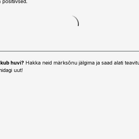
positiivsed.
kub huvi?
Hakka neid märksõnu jälgima ja saad alati teavitu
idagi uut!