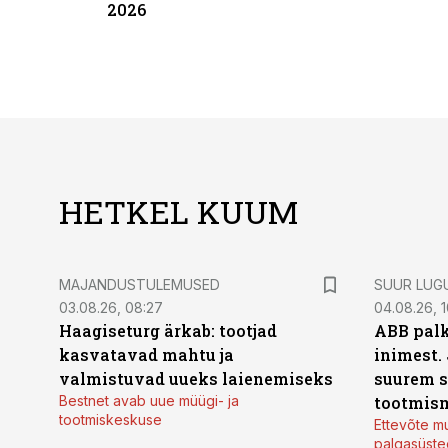
2026
HETKEL KUUM
MAJANDUSTULEMUSED
SUUR LUG
03.08.26, 08:27
04.08.26, 1
Haagiseturg ärkab: tootjad
ABB palk
kasvatavad mahtu ja
inimest.
valmistuvad uueks laienemiseks
suurem s
Bestnet avab uue müügi- ja
tootmis
tootmiskeskuse
Ettevõte mu
palgasüste