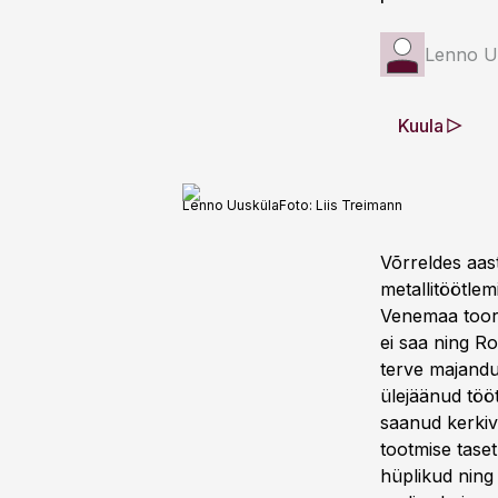
Lenno U
Kuula
Lenno Uusküla
Foto:
Liis Treimann
Võrreldes aas
metallitöötlem
Venemaa toorm
ei saa ning R
terve majandus
ülejäänud tööt
saanud kerkiv
tootmise tase
hüplikud ning 