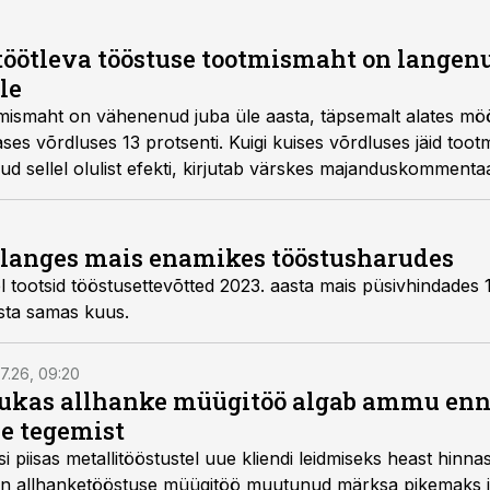
töötleva tööstuse tootmismaht on langenu
le
mismaht on vähenenud juba üle aasta, täpsemalt alates mö
ases võrdluses 13 protsenti. Kuigi kuises võrdluses jäid too
nud sellel olulist efekti, kirjutab värskes majanduskomment
rtsina.
 langes mais enamikes tööstusharudes
el tootsid tööstusettevõtted 2023. aasta mais püsivhindade
sta samas kuus.
7.26, 09:20
ukas allhanke müügitöö algab ammu en
e tegemist
asi piisas metallitööstustel uue kliendi leidmiseks heast hinna
a on allhanketööstuse müügitöö muutunud märksa pikemaks