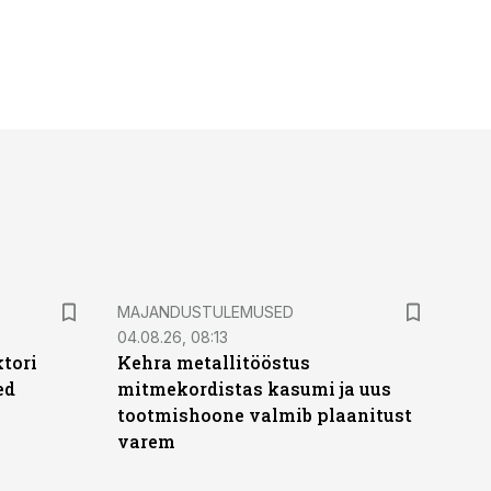
MAJANDUSTULEMUSED
04.08.26, 08:13
ktori
Kehra metallitööstus
ed
mitmekordistas kasumi ja uus
tootmishoone valmib plaanitust
varem