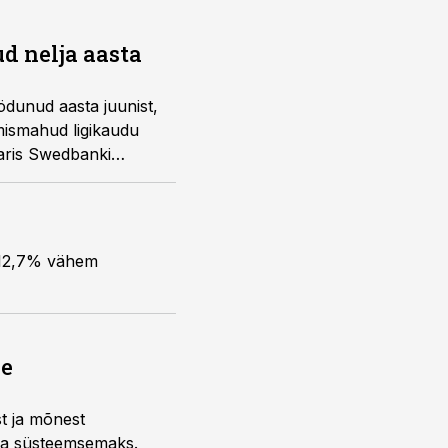
d nelja aasta
ödunud aasta juunist,
tmismahud ligikaudu
aaris Swedbanki
s 12,7% vähem
ne
st ja mõnest
 ja süsteemsemaks.