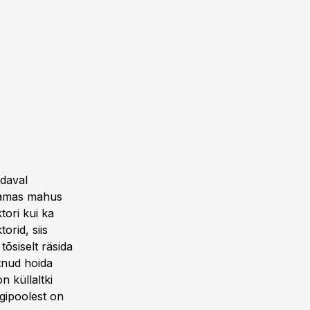
odaval
 samas mahus
tori kui ka
orid, siis
tõsiselt räsida
tnud hoida
 küllaltki
egipoolest on