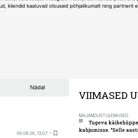
 kliendid kaaluvad otsuseid põhjalikumalt ning partnerit ei
nnakirja järgi.
Nädal
VIIMASED U
MAJANDUSTULEMUSED
Tugeva käibehüppe 
kahjumisse. “Selle aast
06.08.26, 13:07