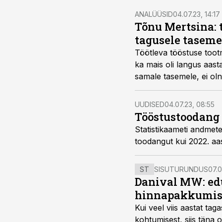
ANALÜÜSID
04.07.23, 14:17
Tõnu Mertsina: 
tagusele taseme
Töötleva tööstuse toot
ka mais oli langus aast
samale tasemele, ei ol
peaökonomist Tõnu Me
UUDISED
04.07.23, 08:55
Tööstustoodang
Statistikaameti andmet
toodangut kui 2022. aa
ST
SISUTURUNDUS
07.0
Danival MW: ed
hinnapakkumis
Kui veel viis aastat tag
kohtumisest, siis tän