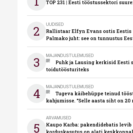
1
TOP 231 | Eesti tööstussektori su
UUDISED
2
Rallistaar Elfyn Evans ostis Eestis
Palmako juht: see on tunnustus Ees
MAJANDUSTULEMUSED
3
Puhk ja Lausing kerkisid Eesti
toidutöösturiteks
MAJANDUSTULEMUSED
4
Tugeva käibehüppe teinud tööst
kahjumisse. “Selle aasta siht on 20 
ARVAMUSED
5
Kaupo Karba: pakendidebatis levib 
korduskasutus on alati keskkonna