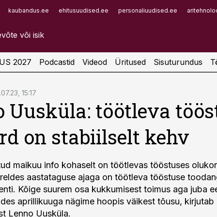
kaubandus.ee
ehitusuudised.ee
personaliuudised.ee
aritehnolo
Infopank
Radar
US 2027
Podcastid
Videod
Üritused
Sisuturundus
T
07.23, 15:17
 Uusküla: töötleva töös
rd on stabiilselt kehv
ud maikuu info kohaselt on töötlevas tööstuses olukor
õrreldes aastataguse ajaga on töötleva tööstuse tooda
enti. Kõige suurem osa kukkumisest toimus aga juba ee
ldes aprillikuuga nägime hoopis väikest tõusu, kirjutab
t Lenno Uusküla.