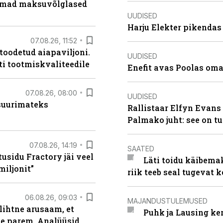
uremad maksuvõlglased
UUDISED
Harju Elekter pikenda
07.08.26, 11:52
 toodetud aiapaviljoni.
UUDISED
ti tootmiskvaliteedile
Enefit avas Poolas oma
07.08.26, 08:00
UUDISED
 suurimateks
Rallistaar Elfyn Evans 
Palmako juht: see on t
07.08.26, 14:19
SAATED
usidu Fractory jäi veel
Läti toidu käibema
miljonit”
riik teeb seal tugevat k
06.08.26, 09:03
MAJANDUSTULEMUSED
lihtne arusaam, et
Puhk ja Lausing ke
le parem. Analüüsid