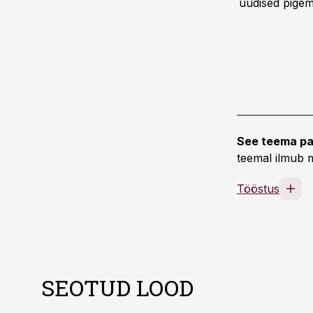
uudised pigem 
See teema pa
teemal ilmub m
Tööstus
SEOTUD LOOD