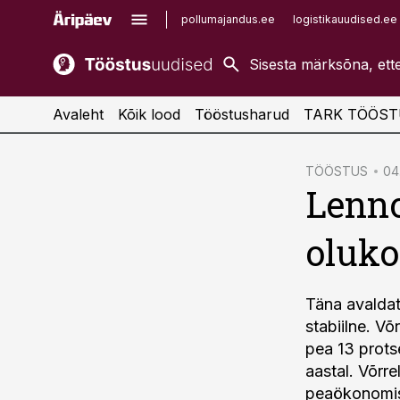
pollumajandus.ee
logistikauudised.ee
kaubandus.ee
imelineajalugu.ee
kinnisvarauudised.ee
imelineteadus.ee
Avaleht
Kõik lood
Tööstusharud
TARK TÖÖST
cebook
TÖÖSTUS
04.
Lenno
Twitter)
kedIn
oluko
ail
k
Täna avaldat
stabiilne. V
pea 13 prots
aastal. Võrre
peaökonomis