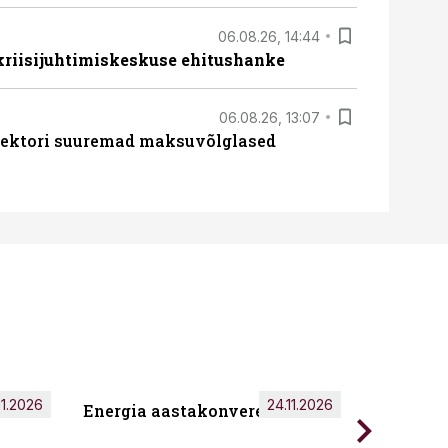
06.08.26, 14:44
 kriisijuhtimiskeskuse ehitushanke
06.08.26, 13:07
ssektori suuremad maksuvõlglased
11.2026
24.11.2026
Energia aastakonverents 2026
Tark töö