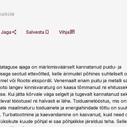
usküla
Jaga
Salvesta
Vihja
tataguse ajaga on märkimisväärselt kannatanud puidu- ja
isega seotud ettevõtted, kelle ärimudel põhines suhteliselt 
el või Rootsi ekspordil. Venemaalt enam puitu ja metalli
ootsi langev kinnisvaraturg on kaasa tõmmanud nii ehitussek
e. Kui jätta kõrvale väga selgelt ja tugevalt kannatanud sekt
leval tööstusel nii halvasti ei lähe. Toiduainetööstus, mis on 
ate maailmaturu toiduainete ja energiahindade tõttu on suu
t. Turbatootmine ja kaevandamine on kasvanud, kuid need on
üksikute kuude põhjal ei saa põhjalikke järeldusi teha. Sell