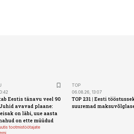
U
TOP
0:42
06.08.26, 13:07
ab Eestis tänavu veel 90
TOP 231 | Eesti tööstusse
 Juhid avavad plaane:
suuremad maksuvõlglas
eisak on läbi, uue aasta
mahud on ette müüdud
utis tootmistöötajate
emi