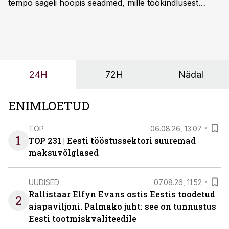
tempo sageli hoopis seadmed, mille töökindlusest
sõltub kogu objekti või tootmise sujuvus. Kui tõstuk
seisab, töö katkeb või masin ei vasta töötingimustele,
ei tähenda see ettevõtte jaoks ainult tehnilist
probleemi, vaid otsest rahalist kulu, venivaid tähtaegu
ja suuremaid riske tööohutusele.
24H
72H
Nädal
ENIMLOETUD
TOP
06.08.26, 13:07
1
TOP 231 | Eesti tööstussektori suuremad
maksuvõlglased
UUDISED
07.08.26, 11:52
Rallistaar Elfyn Evans ostis Eestis toodetud
2
aiapaviljoni. Palmako juht: see on tunnustus
Eesti tootmiskvaliteedile