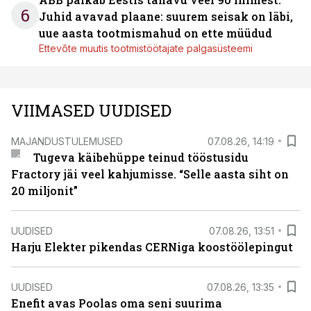
6
Juhid avavad plaane: suurem seisak on läbi,
uue aasta tootmismahud on ette müüdud
Ettevõte muutis tootmistöötajate palgasüsteemi
VIIMASED UUDISED
MAJANDUSTULEMUSED
07.08.26, 14:19
Tugeva käibehüppe teinud tööstusidu
Fractory jäi veel kahjumisse. “Selle aasta siht on
20 miljonit”
UUDISED
07.08.26, 13:51
Harju Elekter pikendas CERNiga koostöölepingut
UUDISED
07.08.26, 13:35
Enefit avas Poolas oma seni suurima