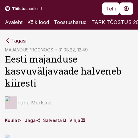
Telli
Avaleht
Kõik lood
Tööstusharud
TARK TÖÖSTUS 2
cebook
Tagasi
Twitter)
MAJANDUSPROGNOOS
31.08.22, 12:49
Eesti majanduse
kedIn
kasvuväljavaade halveneb
ail
kiiresti
k
Tõnu Mertsina
Kuula
Jaga
Salvesta
Vihja