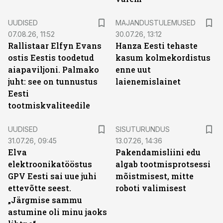
UUDISED
MAJANDUSTULEMUSED
07.08.26, 11:52
30.07.26, 13:12
Rallistaar Elfyn Evans
Hanza Eesti tehaste
ostis Eestis toodetud
kasum kolmekordistus
aiapaviljoni. Palmako
enne uut
juht: see on tunnustus
laienemislainet
Eesti
tootmiskvaliteedile
ST
UUDISED
SISUTURUNDUS
31.07.26, 09:45
13.07.26, 14:36
Elva
Pakendamisliini edu
elektroonikatööstus
algab tootmisprotsessi
GPV Eesti sai uue juhi
mõistmisest, mitte
ettevõtte seest.
roboti valimisest
„Järgmise sammu
astumine oli minu jaoks