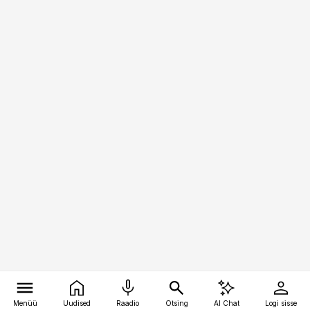
Menüü
Uudised
Raadio
Otsing
AI Chat
Logi sisse