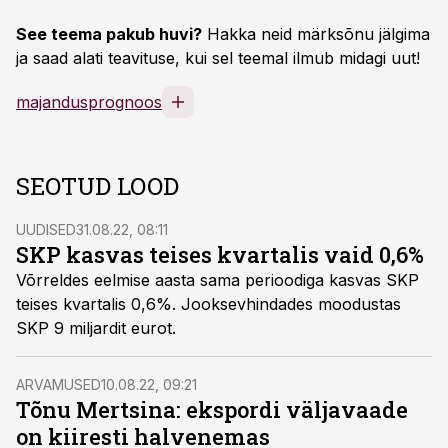
See teema pakub huvi?
Hakka neid märksõnu jälgima
ja saad alati teavituse, kui sel teemal ilmub midagi uut!
majandusprognoos
SEOTUD LOOD
UUDISED
31.08.22, 08:11
SKP kasvas teises kvartalis vaid 0,6%
Võrreldes eelmise aasta sama perioodiga kasvas SKP
teises kvartalis 0,6%. Jooksevhindades moodustas
SKP 9 miljardit eurot.
ARVAMUSED
10.08.22, 09:21
Tõnu Mertsina: ekspordi väljavaade
on kiiresti halvenemas