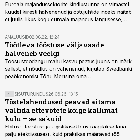
Euroala majandussektorite kindlustunne on viimastel
kuudel kiiresti halvenenud ja ostujuhtide indeks näitab,
et juulis liikus kogu euroala majandus langusesse,
kirjutab Swedbanki peaökonomist Tõnu Mertsina.
ANALÜÜSID
02.08.22, 12:24
Töötleva tööstuse väljavaade
halveneb veelgi
Tööstustoodangu mahu kasvu peatus juunis on märk
sellest, et nõudlus on vähenenud, kirjutab Swedbanki
peaökonomist Tõnu Mertsina oma
majanduskommentaaris. Väljavaade halveneb veelgi!
SISUTURUNDUS
26.06.26, 13:15
ST
Tõstelahendused peavad aitama
vältida ettevõtete kõige kallimat
kulu – seisakuid
Ehitus-, tööstus- ja logistikasektoris räägitakse täna
palju efektiivsusest, kuid praktikas määravad töö