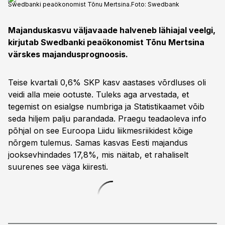
Swedbanki peaökonomist Tõnu Mertsina.
Foto:
Swedbank
Majanduskasvu väljavaade halveneb lähiajal veelgi,
kirjutab Swedbanki peaökonomist Tõnu Mertsina
värskes majandusprognoosis.
Teise kvartali 0,6% SKP kasv aastases võrdluses oli
veidi alla meie ootuste. Tuleks aga arvestada, et
tegemist on esialgse numbriga ja Statistikaamet võib
seda hiljem palju parandada. Praegu teadaoleva info
põhjal on see Euroopa Liidu liikmesriikidest kõige
nõrgem tulemus. Samas kasvas Eesti majandus
jooksevhindades 17,8%, mis näitab, et rahaliselt
suurenes see väga kiiresti.