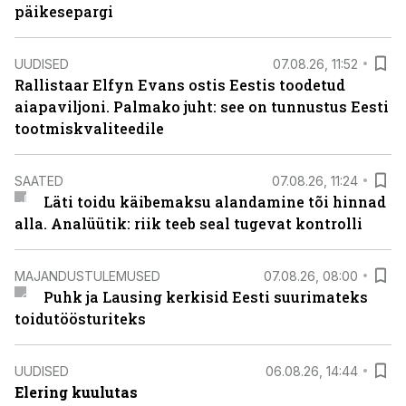
päikesepargi
UUDISED
07.08.26, 11:52
Rallistaar Elfyn Evans ostis Eestis toodetud
aiapaviljoni. Palmako juht: see on tunnustus Eesti
tootmiskvaliteedile
SAATED
07.08.26, 11:24
Läti toidu käibemaksu alandamine tõi hinnad
alla. Analüütik: riik teeb seal tugevat kontrolli
MAJANDUSTULEMUSED
07.08.26, 08:00
Puhk ja Lausing kerkisid Eesti suurimateks
toidutöösturiteks
UUDISED
06.08.26, 14:44
Elering kuulutas