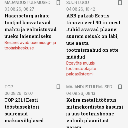
MAJANDUSTULEMUSED
SUUR LUGU
03.08.26, 08:27
04.08.26, 10:42
Haagiseturg ärkab:
ABB palkab Eestis
tootjad kasvatavad
tänavu veel 90 inimest.
mahtu ja valmistuvad
Juhid avavad plaane:
uueks laienemiseks
suurem seisak on läbi,
Bestnet avab uue müügi- ja
uue aasta
tootmiskeskuse
tootmismahud on ette
müüdud
Ettevõte muutis
tootmistöötajate
palgasüsteemi
TOP
MAJANDUSTULEMUSED
06.08.26, 13:07
04.08.26, 08:13
TOP 231 | Eesti
Kehra metallitööstus
tööstussektori
mitmekordistas kasumi
suuremad
ja uus tootmishoone
maksuvõlglased
valmib plaanitust
varem