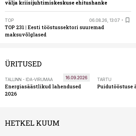
välja kriisijuhtimiskeskuse ehitushanke
TOP
06.08.26, 13:07
TOP 231 | Eesti tööstussektori suuremad
maksuvõlglased
ÜRITUSED
16.09.2026
TALLINN - IDA-VIRUMAA
TARTU
Energiasäästlikud lahendused
Puidutööstuse 
2026
HETKEL KUUM