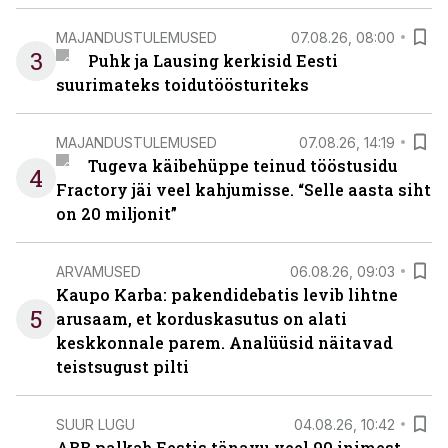
MAJANDUSTULEMUSED
07.08.26, 08:00
3
Puhk ja Lausing kerkisid Eesti
suurimateks toidutöösturiteks
MAJANDUSTULEMUSED
07.08.26, 14:19
Tugeva käibehüppe teinud tööstusidu
4
Fractory jäi veel kahjumisse. “Selle aasta siht
on 20 miljonit”
ARVAMUSED
06.08.26, 09:03
Kaupo Karba: pakendidebatis levib lihtne
5
arusaam, et korduskasutus on alati
keskkonnale parem. Analüüsid näitavad
teistsugust pilti
SUUR LUGU
04.08.26, 10:42
ABB palkab Eestis tänavu veel 90 inimest.