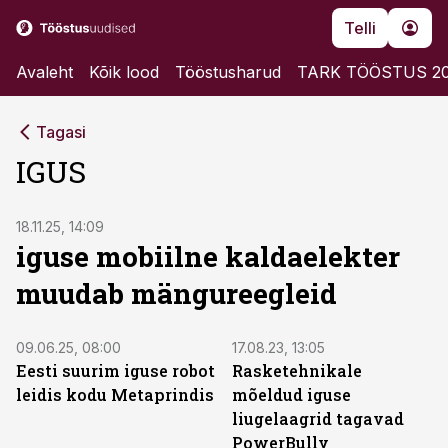
Telli
Avaleht
Kõik lood
Tööstusharud
TARK TÖÖSTUS 2
Tagasi
IGUS
ST
18.11.25, 14:09
iguse mobiilne kaldaelekter
muudab mängureegleid
ST
ST
09.06.25, 08:00
17.08.23, 13:05
Eesti suurim iguse robot
Rasketehnikale
leidis kodu Metaprindis
mõeldud iguse
liugelaagrid tagavad
PowerBully