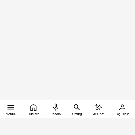
Menüü
Uudised
Raadio
Otsing
AI Chat
Logi sisse