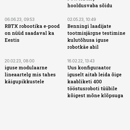
hooldusvaba sõidu
ST
ST
06.06.23, 09:53
02.05.23, 10:49
RBTX robootika e-pood
Benningi laadijate
on nüüd saadaval ka
tootmisjärgne testimine
Eestis
kulutõhusa iguse
robotkäe abil
ST
ST
20.02.23, 08:00
16.02.22, 13:43
iguse modulaarne
Uus konfiguraator
lineaartelg mis tahes
iguselt aitab leida õige
käigupikkustele
kaabliketi 400
tööstusroboti tüübile
kõigest mõne klõpsuga