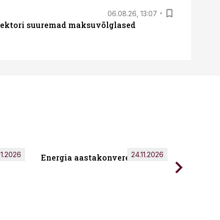
06.08.26, 13:07
ssektori suuremad maksuvõlglased
11.2026
24.11.2026
Energia aastakonverents 2026
Tark töö