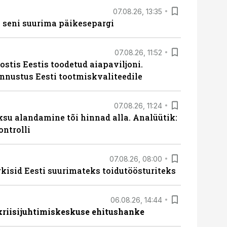
07.08.26, 13:35
 seni suurima päikesepargi
07.08.26, 11:52
ostis Eestis toodetud aiapaviljoni.
unnustus Eesti tootmiskvaliteedile
07.08.26, 11:24
ksu alandamine tõi hinnad alla. Analüütik:
ontrolli
07.08.26, 08:00
rkisid Eesti suurimateks toidutöösturiteks
06.08.26, 14:44
 kriisijuhtimiskeskuse ehitushanke