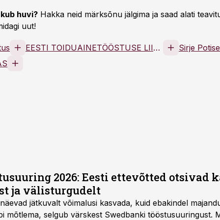
kub huvi?
Hakka neid märksõnu jälgima ja saad alati teavitu
idagi uut!
tus
EESTI TOIDUAINETÖÖSTUSE LIIT MTÜ
Sirje Potis
AS
usuuring 2026: Eesti ettevõtted otsivad 
t ja välisturgudelt
d näevad jätkuvalt võimalusi kasvada, kuid ebakindel maja
äbi mõtlema, selgub värskest Swedbanki tööstusuuringust.