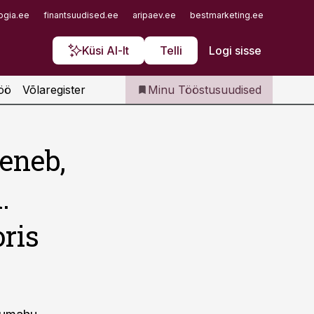
Iseteenindus
ogia.ee
finantsuudised.ee
aripaev.ee
bestmarketing.ee
finantsu
Telli Tööstusuudised
Küsi AI-lt
Telli
Logi sisse
öö
Võlaregister
Minu Tööstusuudised
eneb,
.
ris