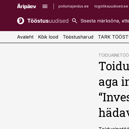
pollumajandus.ee
logistikauudised.ee
kaubandus.ee
imelineajalugu.ee
kinnisvarauudised.ee
imelineteadus.ee
Avaleht
Kõik lood
Tööstusharud
TARK TÖÖST
cebook
TOIDUAINETÖ
Toidu
Twitter)
kedIn
aga i
ail
“Inve
k
hädav