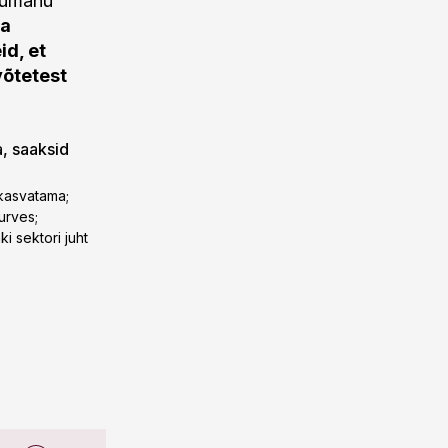
ngumahu
ta
d, et
võtetest
a, saaksid
 kasvatama;
urves;
i sektori juht