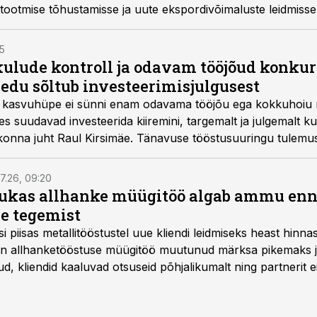
 tootmise tõhustamisse ja uute ekspordivõimaluste leidmisse
15
kulude kontroll ja odavam tööjõud konkur
 edu sõltub investeerimisjulgusest
e kasvuhüpe ei sünni enam odavama tööjõu ega kokkuhoiu na
s suudavad investeerida kiiremini, targemalt ja julgemalt ku
konna juht Raul Kirsimäe. Tänavuse tööstusuuringu tulemuse
d ettevõtted saavutavad ülejäänud ettevõtetega võrreldes li
7.26, 09:20
ukas allhanke müügitöö algab ammu en
e tegemist
asi piisas metallitööstustel uue kliendi leidmiseks heast hinna
a on allhanketööstuse müügitöö muutunud märksa pikemaks
 kliendid kaaluvad otsuseid põhjalikumalt ning partnerit ei
nnakirja järgi.