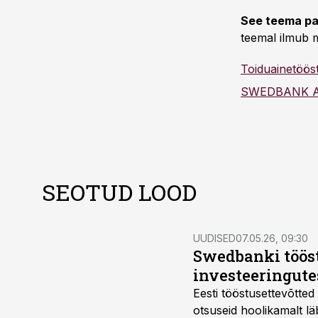
See teema pa
teemal ilmub m
Toiduainetöös
SWEDBANK 
SEOTUD LOOD
UUDISED
07.05.26, 09:30
Swedbanki tööst
investeeringutes
Eesti tööstusettevõtte
otsuseid hoolikamalt l