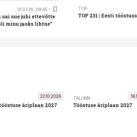
TOP
31.07.26, 09:45
TOP 231 | Eesti tööstu
sai uue juhi ettevõtte
i minu jaoks lihtne“
22.10.2026
18.
TALLINN
tööstuse äriplaan 2027
Tööstuse äriplaan 2027