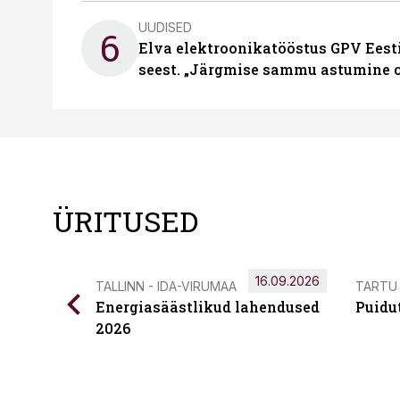
UUDISED
6
Elva elektroonikatööstus GPV Eesti 
seest. „Järgmise sammu astumine ol
ÜRITUSED
16.09.2026
TALLINN - IDA-VIRUMAA
TARTU
Energiasäästlikud lahendused
Puidu
2026