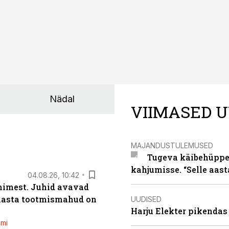
Nädal
VIIMASED U
MAJANDUSTULEMUSED
Tugeva käibehüppe 
kahjumisse. “Selle aast
04.08.26, 10:42
inimest. Juhid avavad
 aasta tootmismahud on
UUDISED
Harju Elekter pikenda
emi