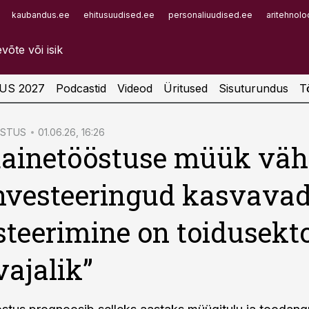
kaubandus.ee
ehitusuudised.ee
personaliuudised.ee
aritehnolo
Infopank
Radar
US 2027
Podcastid
Videod
Üritused
Sisuturundus
T
ÖSTUS
01.06.26, 16:26
ainetööstuse müük väh
nvesteeringud kasvavad
steerimine on toidusekto
ajalik”