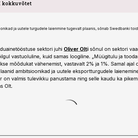
I kokkuvõtet
nikad ja uutele turgudele laienmine tugevalt plaanis, sõnab Swedbanki toidua
oiduainetööstuse sektori juhi
Oliver Olt
i
sõnul on sektori vaa
ilgul vastuoluline, kuid samas loogiline. „Müügitulu ja to
kse mõõdukat vähenemist, vastavalt 2% ja 1%. Samal ajal 
plaanid ambitsioonikad ja uutele eksportturgudele laienemine
or on valmis tulevikku panustama ning selle kaudu ka pikem
s Olt.