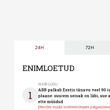
24H
72H
ENIMLOETUD
SUUR LUGU
ABB palkab Eestis tänavu veel 90 
1
plaane: suurem seisak on läbi, uue
ette müüdud
Ettevõte muutis tootmistöötajate palgasüste