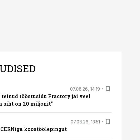
UDISED
07.08.26, 14:19
teinud tööstusidu Fractory jäi veel
a siht on 20 miljonit”
07.08.26, 13:51
s CERNiga koostöölepingut