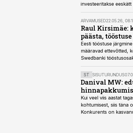
investeeritakse eeskätt
ARVAMUSED
22.05.26, 08:
Raul Kirsimäe: 
päästa, tööstuse
Eesti tööstuse järgmin
määravad ettevõtted, ke
Swedbank
i tööstusosa
aktiivselt investeeriva
kasumimarginaali.
ST
SISUTURUNDUS
07.0
Danival MW: ed
hinnapakkumis
Kui veel viis aastat tag
kohtumisest, siis tän
Konkurents on kasvanud,
tootmisvõimekuse või hi