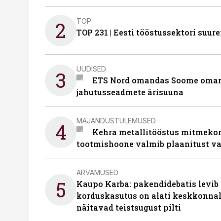
TOP
2
TOP 231 | Eesti tööstussektori su
UUDISED
3
ETS Nord omandas Soome omani
jahutusseadmete ärisuuna
MAJANDUSTULEMUSED
4
Kehra metallitööstus mitmekor
tootmishoone valmib plaanitust v
ARVAMUSED
5
Kaupo Karba: pakendidebatis levib 
korduskasutus on alati keskkonna
näitavad teistsugust pilti