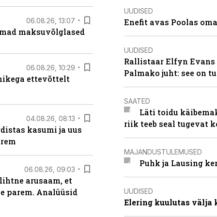
UUDISED
06.08.26, 13:07
Enefit avas Poolas oma
uremad maksuvõlglased
UUDISED
Rallistaar Elfyn Evans 
06.08.26, 10:29
Palmako juht: see on t
kega ettevõttelt
SAATED
Läti toidu käibema
04.08.26, 08:13
riik teeb seal tugevat k
distas kasumi ja uus
arem
MAJANDUSTULEMUSED
Puhk ja Lausing ke
06.08.26, 09:03
lihtne arusaam, et
UUDISED
le parem. Analüüsid
Elering kuulutas välja