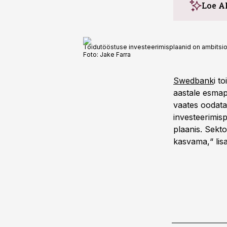
Loe A
Toidutööstuse investeerimisplaanid on ambitsioo
Foto:
Jake Farra
Swedbank
i t
aastale esmap
vaates oodata
investeerimis
plaanis. Sekt
kasvama,“ lisa