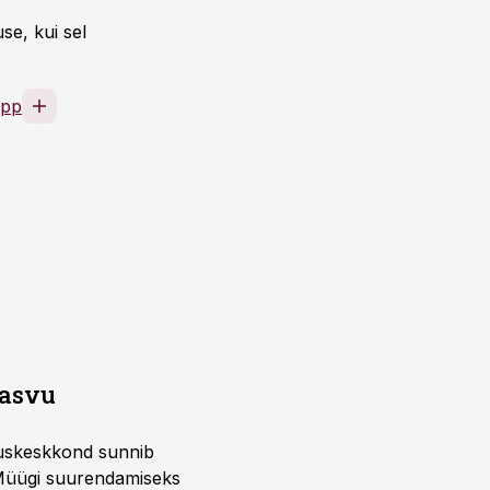
se, kui sel
epp
kasvu
nduskeskkond sunnib
 Müügi suurendamiseks