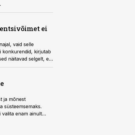
.
entsivõimet ei
jal, vaid selle
i konkurendid, kirjutab
d näitavad selgelt, et
gi kaks korda suurema
ne
st ja mõnest
 ja süsteemsemaks.
 valita enam ainult