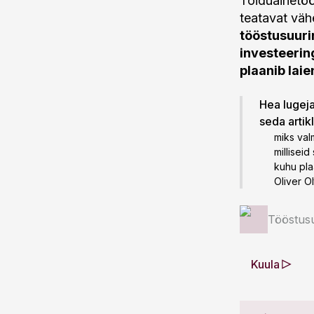
Toiduainetöö
teatavat väh
tööstusuuri
investeerin
plaanib lai
Hea lugeja!
seda artik
miks val
millisei
kuhu pla
Oliver Ol
Tööstus
Kuula