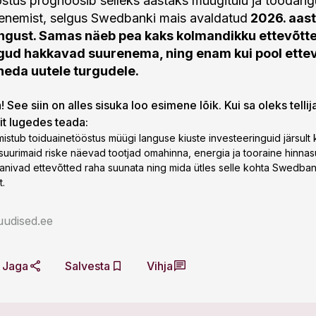
stus prognoosib selleks aastaks müügitulu ja tooda
enemist, selgus Swedbanki mais avaldatud
2026. aas
ngust.
Samas näeb pea kaks kolmandikku ettevõttei
gud hakkavad suurenema, ning enam kui pool ette
eneda uutele turgudele.
 See siin on alles sisuka loo esimene lõik. Kui sa oleks tellij
lit lugedes teada:
mistub toiduainetööstus müügi languse kiuste investeeringuid järsult
d suurimaid riske näevad tootjad omahinna, energia ja tooraine hinnas
anivad ettevõtted raha suunata ning mida ütles selle kohta Swedbank
t.
uudised.ee
Jaga
Salvesta
Vihja