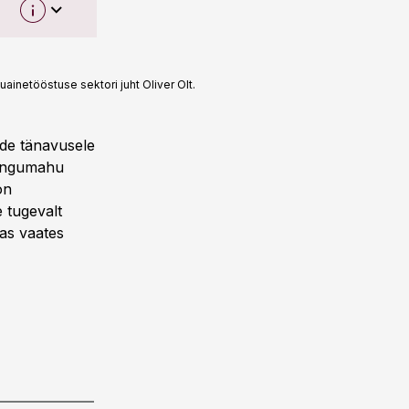
inetööstuse sektori juht Oliver Olt.
de tänavusele
odangumahu
on
 tugevalt
as vaates