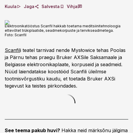
Kuula
Jaga
Salvesta
Vihja
Elektroonikatööstus Scanfil hakkab toetama meditsiinitehnoloogia
ettevõtet trükiplaatide, seadmekorpuste ja tervikseadmetega.
Foto:
Scanfil
Scanfil
i teatel tarnivad nende Mysłowice tehas Poolas
ja Pärnu tehas praegu Bruker AXSile Saksamaale ja
Belgiasse elektroonikaplaate, korpuseid ja seadmeid.
Nüüd laiendatakse koostööd Scanfili üleilmse
tootmisvõrgustiku kaudu, et toetada Bruker AXSi
tegevust ka teistes piirkondades.
See teema pakub huvi?
Hakka neid märksõnu jälgima