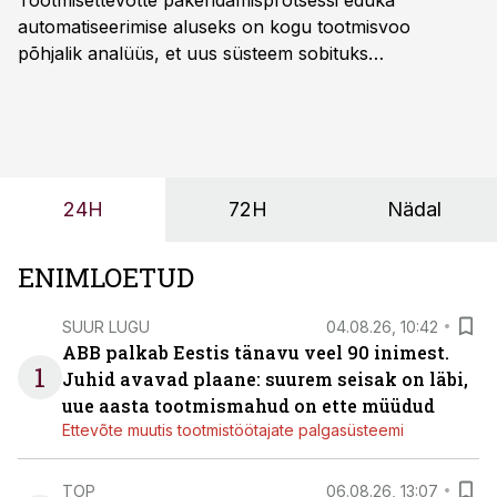
Tootmisettevõtte pakendamisprotsessi eduka
automatiseerimise aluseks on kogu tootmisvoo
põhjalik analüüs, et uus süsteem sobituks
olemasolevasse keskkonda, aitaks vähendada
tööjõuvajadust ning oleks valmis ka ettevõtte
tulevasteks arenguteks. Lihtsalt roboti lisamine
enamasti oodatud tulemust ei too, nendib tootmise ja
tööstuse automatiseerimislahenduste arendaja Smitech
24H
72H
Nädal
OÜ tegevjuht Sander Mitendorf.
ENIMLOETUD
SUUR LUGU
04.08.26, 10:42
ABB palkab Eestis tänavu veel 90 inimest.
1
Juhid avavad plaane: suurem seisak on läbi,
uue aasta tootmismahud on ette müüdud
Ettevõte muutis tootmistöötajate palgasüsteemi
TOP
06.08.26, 13:07