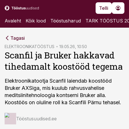
Telli
Avaleht
Kõik lood
Tööstusharud
TARK TÖÖSTUS 2
cebook
Tagasi
Twitter)
ELEKTROONIKATÖÖSTUS
19.05.26, 10:50
Scanfil ja Bruker hakkavad
kedIn
tihedamalt koostööd tegema
ail
k
Elektroonikatootja Scanfil laiendab koostööd
Bruker AXSiga, mis kuulub rahvusvahelise
meditsiinitehnoloogia kontserni Bruker alla.
Koostöös on oluline roll ka Scanfili Pärnu tehasel.
Tööstusuudised.ee