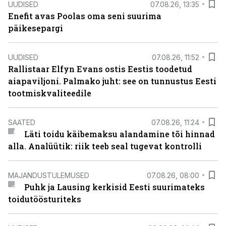
UUDISED
07.08.26, 13:35
Enefit avas Poolas oma seni suurima
päikesepargi
UUDISED
07.08.26, 11:52
Rallistaar Elfyn Evans ostis Eestis toodetud
aiapaviljoni. Palmako juht: see on tunnustus Eesti
tootmiskvaliteedile
SAATED
07.08.26, 11:24
Läti toidu käibemaksu alandamine tõi hinnad
alla. Analüütik: riik teeb seal tugevat kontrolli
MAJANDUSTULEMUSED
07.08.26, 08:00
Puhk ja Lausing kerkisid Eesti suurimateks
toidutöösturiteks