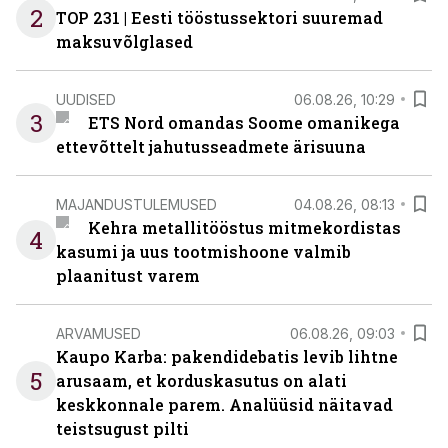
2
TOP 231 | Eesti tööstussektori suuremad
maksuvõlglased
UUDISED
06.08.26, 10:29
3
ETS Nord omandas Soome omanikega
ettevõttelt jahutusseadmete ärisuuna
MAJANDUSTULEMUSED
04.08.26, 08:13
Kehra metallitööstus mitmekordistas
4
kasumi ja uus tootmishoone valmib
plaanitust varem
ARVAMUSED
06.08.26, 09:03
Kaupo Karba: pakendidebatis levib lihtne
5
arusaam, et korduskasutus on alati
keskkonnale parem. Analüüsid näitavad
teistsugust pilti