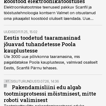
koostööd elektroonikatööstuses
Elektroonikatootmise teenuseid pakkuv Scanfil ja
tööstustehnoloogia kontsern Valmet on otsustanud
oma pikaajalist koostööd oluliselt laiendada. Uue
lepingu järgi laieneb partnerlus mitmetesse
tootmiskohtadesse ning hõlmab uusi tooteid ja
UUDISED
11.11.25, 15:02
tooteperesid. Scanfilil on tehas ka Pärnus.
Eestis toodetud taaramasinad
jõuavad tuhandetesse Poola
kauplustesse
Üle 3000 uue põlvkonna taaramasina, mis
paigaldatakse Poola kauplustesse, valmivad osaliselt
Eestis, Scanfili Pärnu tehases.
SISUTURUNDUS
13.07.26, 14:36
ST
Pakendamisliini edu algab
tootmisprotsessi mõistmisest, mitte
roboti valimisest