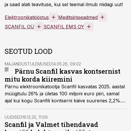
ja saad alati teavituse, kui sel teemal ilmub midagi uut!
Elektroonikatööstus
Meditsiiniseadmed
SCANFIL OÜ
SCANFIL EMS OY
SEOTUD LOOD
MAJANDUSTULEMUSED
14.05.26, 09:02
Pärnu Scanfil kasvas kontsernist
mitu korda kiiremini
Pärnu elektroonikatootja Scanfil kasvatas 2025. aastal
müügitulu 26% ja ületas 100 miljoni euro piiri, samal
ajal kui kogu Scanfili kontserni käive suurenes 2,2%.
Pärnu ettevõtte kasv jätkus ka 2026. aasta alguses.
UUDISED
16.12.25, 11:09
Scanfil ja Valmet tihendavad