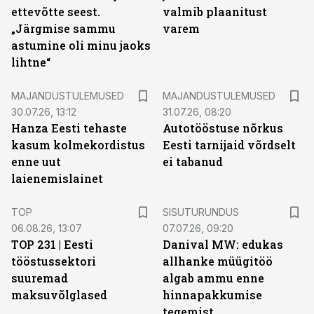
ettevõtte seest.
valmib plaanitust
„Järgmise sammu
varem
astumine oli minu jaoks
lihtne“
MAJANDUSTULEMUSED
MAJANDUSTULEMUSED
30.07.26, 13:12
31.07.26, 08:20
Hanza Eesti tehaste
Autotööstuse nõrkus
kasum kolmekordistus
Eesti tarnijaid võrdselt
enne uut
ei tabanud
laienemislainet
ST
TOP
SISUTURUNDUS
06.08.26, 13:07
07.07.26, 09:20
TOP 231 | Eesti
Danival MW: edukas
tööstussektori
allhanke müügitöö
suuremad
algab ammu enne
maksuvõlglased
hinnapakkumise
tegemist