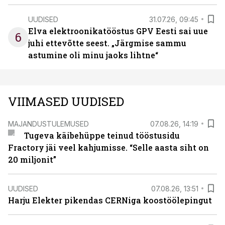
UUDISED
31.07.26, 09:45
Elva elektroonikatööstus GPV Eesti sai uue
6
juhi ettevõtte seest. „Järgmise sammu
astumine oli minu jaoks lihtne“
VIIMASED UUDISED
MAJANDUSTULEMUSED
07.08.26, 14:19
Tugeva käibehüppe teinud tööstusidu
Fractory jäi veel kahjumisse. “Selle aasta siht on
20 miljonit”
UUDISED
07.08.26, 13:51
Harju Elekter pikendas CERNiga koostöölepingut