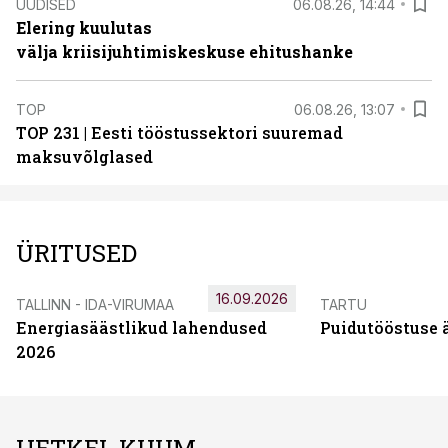
UUDISED
06.08.26, 14:44
Elering kuulutas
välja kriisijuhtimiskeskuse ehitushanke
TOP
06.08.26, 13:07
TOP 231 | Eesti tööstussektori suuremad
maksuvõlglased
ÜRITUSED
16.09.2026
TALLINN - IDA-VIRUMAA
TARTU
Energiasäästlikud lahendused
Puidutööstuse 
2026