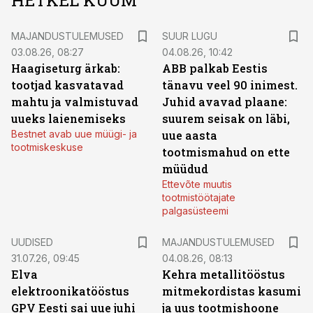
HETKEL KUUM
MAJANDUSTULEMUSED
SUUR LUGU
03.08.26, 08:27
04.08.26, 10:42
Haagiseturg ärkab:
ABB palkab Eestis
tootjad kasvatavad
tänavu veel 90 inimest.
mahtu ja valmistuvad
Juhid avavad plaane:
uueks laienemiseks
suurem seisak on läbi,
Bestnet avab uue müügi- ja
uue aasta
tootmiskeskuse
tootmismahud on ette
müüdud
Ettevõte muutis
tootmistöötajate
palgasüsteemi
UUDISED
MAJANDUSTULEMUSED
31.07.26, 09:45
04.08.26, 08:13
Elva
Kehra metallitööstus
elektroonikatööstus
mitmekordistas kasumi
GPV Eesti sai uue juhi
ja uus tootmishoone