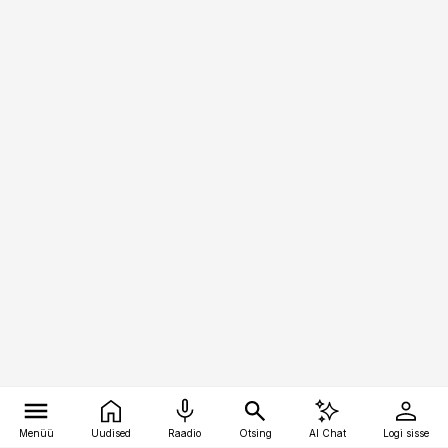
Menüü
Uudised
Raadio
Otsing
AI Chat
Logi sisse