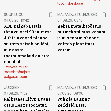
tootmiskeskuse
SUUR LUGU
MAJANDUSTULEMUSED
04.08.26, 10:42
04.08.26, 08:13
ABB palkab Eestis
Kehra metallitööstus
tänavu veel 90 inimest.
mitmekordistas kasumi
Juhid avavad plaane:
ja uus tootmishoone
suurem seisak on läbi,
valmib plaanitust
uue aasta
varem
tootmismahud on ette
müüdud
Ettevõte muutis
tootmistöötajate
palgasüsteemi
UUDISED
MAJANDUSTULEMUSED
07.08.26, 11:52
07.08.26, 08:00
Rallistaar Elfyn Evans
Puhk ja Lausing
ostis Eestis toodetud
kerkisid Eesti
aiapaviljoni. Palmako
suurimateks