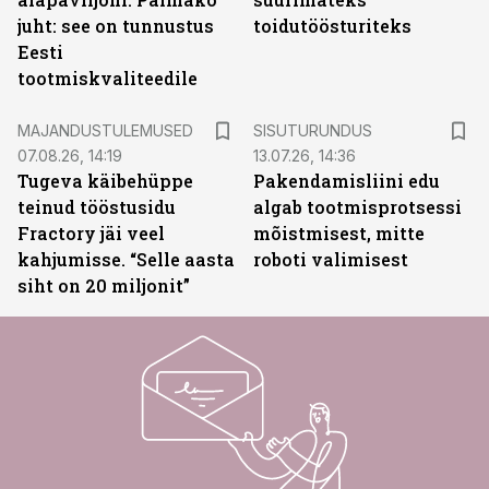
juht: see on tunnustus
toidutöösturiteks
Eesti
tootmiskvaliteedile
ST
MAJANDUSTULEMUSED
SISUTURUNDUS
07.08.26, 14:19
13.07.26, 14:36
Tugeva käibehüppe
Pakendamisliini edu
teinud tööstusidu
algab tootmisprotsessi
Fractory jäi veel
mõistmisest, mitte
kahjumisse. “Selle aasta
roboti valimisest
siht on 20 miljonit”