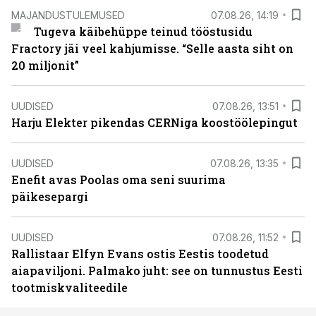
MAJANDUSTULEMUSED
07.08.26, 14:19
Tugeva käibehüppe teinud tööstusidu
Fractory jäi veel kahjumisse. “Selle aasta siht on
20 miljonit”
UUDISED
07.08.26, 13:51
Harju Elekter pikendas CERNiga koostöölepingut
UUDISED
07.08.26, 13:35
Enefit avas Poolas oma seni suurima
päikesepargi
UUDISED
07.08.26, 11:52
Rallistaar Elfyn Evans ostis Eestis toodetud
aiapaviljoni. Palmako juht: see on tunnustus Eesti
tootmiskvaliteedile