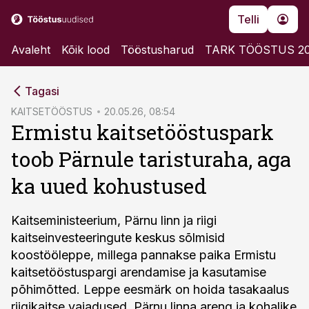
Telli
Avaleht
Kõik lood
Tööstusharud
TARK TÖÖSTUS 2
cebook
Tagasi
Twitter)
KAITSETÖÖSTUS
20.05.26, 08:54
Ermistu kaitsetööstuspark
kedIn
toob Pärnule taristuraha, aga
ail
ka uued kohustused
k
Kaitseministeerium, Pärnu linn ja riigi
kaitseinvesteeringute keskus sõlmisid
koostööleppe, millega pannakse paika Ermistu
kaitsetööstuspargi arendamise ja kasutamise
põhimõtted. Leppe eesmärk on hoida tasakaalus
riigikaitse vajadused, Pärnu linna areng ja kohalike