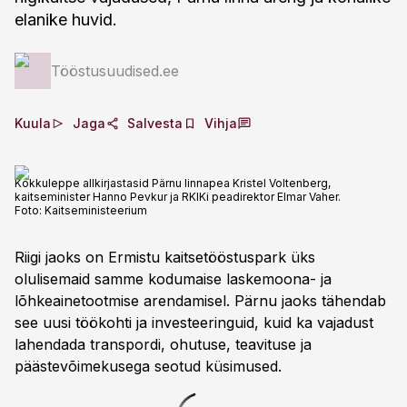
elanike huvid.
Tööstusuudised.ee
Kuula
Jaga
Salvesta
Vihja
Kokkuleppe allkirjastasid Pärnu linnapea Kristel Voltenberg,
kaitseminister Hanno Pevkur ja RKIKi peadirektor Elmar Vaher.
Foto:
Kaitseministeerium
Riigi jaoks on Ermistu kaitsetööstuspark üks
olulisemaid samme kodumaise laskemoona- ja
lõhkeainetootmise arendamisel. Pärnu jaoks tähendab
see uusi töökohti ja investeeringuid, kuid ka vajadust
lahendada transpordi, ohutuse, teavituse ja
päästevõimekusega seotud küsimused.