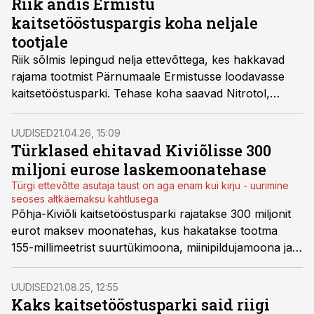
Riik andis Ermistu
kaitsetööstuspargis koha neljale
tootjale
Riik sõlmis lepingud nelja ettevõttega, kes hakkavad
rajama tootmist Pärnumaale Ermistusse loodavasse
kaitsetööstusparki. Tehase koha saavad Nitrotol,
Frankenburg Technologies, Infinitum Strike ning
Ühendkuningriigi Thor Industriesi Eesti äriühing Odin
UUDISED
21.04.26, 15:09
Defence.
Türklased ehitavad Kiviõlisse 300
miljoni eurose laskemoonatehase
Türgi ettevõtte asutaja taust on aga enam kui kirju - uurimine
seoses altkäemaksu kahtlusega
Põhja-Kiviõli kaitsetööstusparki rajatakse 300 miljonit
eurot maksev moonatehas, kus hakatakse tootma
155-millimeetrist suurtükimoona, miinipildujamoona ja
122-millimeetriseid rakette. Tehase rajab Türgi
kontserni Eesti tütarettevõte ARCA Baltics Operations,
UUDISED
21.08.25, 12:55
tootmisega tahetakse alustada 2028. aastal.
Kaks kaitsetööstusparki said riigi