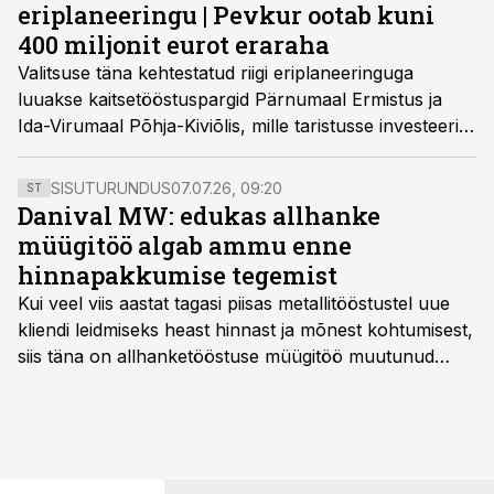
eriplaneeringu | Pevkur ootab kuni
400 miljonit eurot eraraha
Valitsuse täna kehtestatud riigi eriplaneeringuga
luuakse kaitsetööstuspargid Pärnumaal Ermistus ja
Ida-Virumaal Põhja-Kiviõlis, mille taristusse investeerib
riik üle 50 miljoni euro. Kaks võimalikku piirkonda
jäävad veel reservi.
SISUTURUNDUS
07.07.26, 09:20
ST
Danival MW: edukas allhanke
müügitöö algab ammu enne
hinnapakkumise tegemist
Kui veel viis aastat tagasi piisas metallitööstustel uue
kliendi leidmiseks heast hinnast ja mõnest kohtumisest,
siis täna on allhanketööstuse müügitöö muutunud
märksa pikemaks ja süsteemsemaks. Konkurents on
kasvanud, kliendid kaaluvad otsuseid põhjalikumalt
ning partnerit ei valita enam ainult tootmisvõimekuse
või hinnakirja järgi.