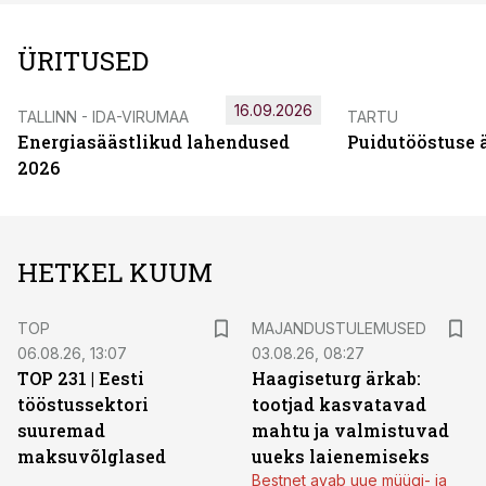
ÜRITUSED
16.09.2026
TALLINN - IDA-VIRUMAA
TARTU
Energiasäästlikud lahendused
Puidutööstuse 
2026
HETKEL KUUM
TOP
MAJANDUSTULEMUSED
06.08.26, 13:07
03.08.26, 08:27
TOP 231 | Eesti
Haagiseturg ärkab:
tööstussektori
tootjad kasvatavad
suuremad
mahtu ja valmistuvad
maksuvõlglased
uueks laienemiseks
Bestnet avab uue müügi- ja