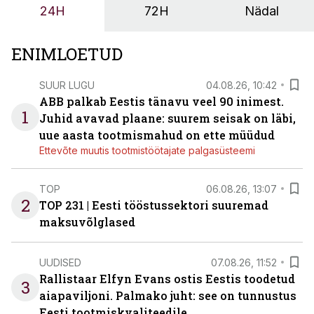
24H
72H
Nädal
ENIMLOETUD
SUUR LUGU
04.08.26, 10:42
ABB palkab Eestis tänavu veel 90 inimest.
1
Juhid avavad plaane: suurem seisak on läbi,
uue aasta tootmismahud on ette müüdud
Ettevõte muutis tootmistöötajate palgasüsteemi
TOP
06.08.26, 13:07
2
TOP 231 | Eesti tööstussektori suuremad
maksuvõlglased
UUDISED
07.08.26, 11:52
Rallistaar Elfyn Evans ostis Eestis toodetud
3
aiapaviljoni. Palmako juht: see on tunnustus
Eesti tootmiskvaliteedile