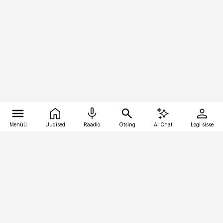
Menüü
Uudised
Raadio
Otsing
AI Chat
Logi sisse
Vana-Lõuna 39/1, 19094 Tallinn
(+372) 667 0111
toostusuudised@toostusuudised.ee