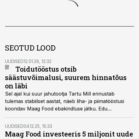
SEOTUD LOOD
UUDISED
12.01.26, 12:32
Toidutööstus otsib
säästuvõimalusi, suurem hinnatõus
on läbi
Sel ajal kui suur jahutootja Tartu Mill ennustab
tulemas stabiilset aastat, näeb liha- ja piimatööstusi
koondav Maag Food ebakindluse jätku. Edu
prognoosivad mõlemad neile, kes muutuvad
efektiivsemaks.
UUDISED
04.12.25, 15:33
Maag Food investeeris 5 miljonit uude