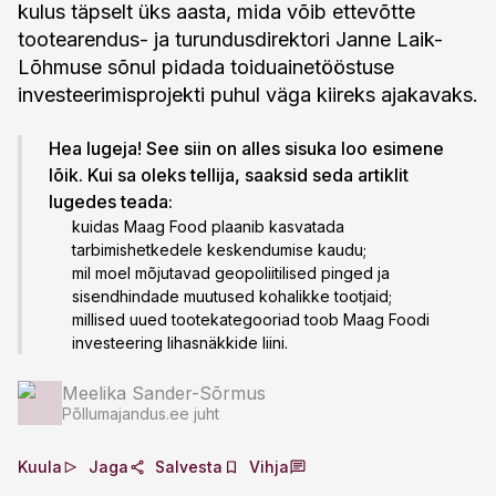
kulus täpselt üks aasta, mida võib ettevõtte
tootearendus- ja turundusdirektori Janne Laik-
Lõhmuse sõnul pidada toiduainetööstuse
investeerimisprojekti puhul väga kiireks ajakavaks.
Hea lugeja! See siin on alles sisuka loo esimene
lõik. Kui sa oleks tellija, saaksid seda artiklit
lugedes teada:
kuidas Maag Food plaanib kasvatada
tarbimishetkedele keskendumise kaudu;
mil moel mõjutavad geopoliitilised pinged ja
sisendhindade muutused kohalikke tootjaid;
millised uued tootekategooriad toob Maag Foodi
investeering lihasnäkkide liini.
Meelika Sander-Sõrmus
Põllumajandus.ee juht
Kuula
Jaga
Salvesta
Vihja