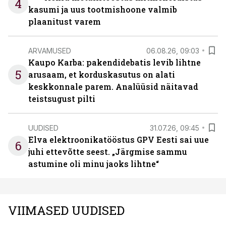
4
kasumi ja uus tootmishoone valmib
plaanitust varem
ARVAMUSED
06.08.26, 09:03
Kaupo Karba: pakendidebatis levib lihtne
5
arusaam, et korduskasutus on alati
keskkonnale parem. Analüüsid näitavad
teistsugust pilti
UUDISED
31.07.26, 09:45
Elva elektroonikatööstus GPV Eesti sai uue
6
juhi ettevõtte seest. „Järgmise sammu
astumine oli minu jaoks lihtne“
VIIMASED UUDISED