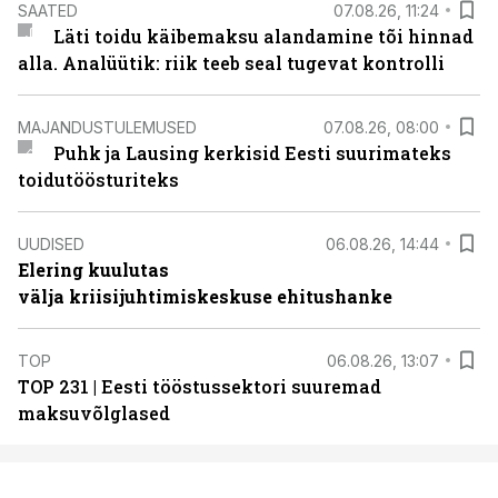
SAATED
07.08.26, 11:24
Läti toidu käibemaksu alandamine tõi hinnad
alla. Analüütik: riik teeb seal tugevat kontrolli
MAJANDUSTULEMUSED
07.08.26, 08:00
Puhk ja Lausing kerkisid Eesti suurimateks
toidutöösturiteks
UUDISED
06.08.26, 14:44
Elering kuulutas
välja kriisijuhtimiskeskuse ehitushanke
TOP
06.08.26, 13:07
TOP 231 | Eesti tööstussektori suuremad
maksuvõlglased