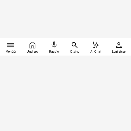
Menüü
Uudised
Raadio
Otsing
AI Chat
Logi sisse
Vana-Lõuna 39/1, 19094 Tallinn
(+372) 667 0111
toostusuudised@toostusuudised.ee
Telli
Reklaam
Firmast