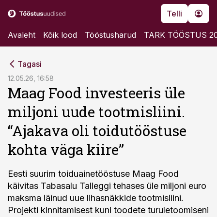
Telli
Avaleht
Kõik lood
Tööstusharud
TARK TÖÖSTUS 2
cebook
Tagasi
Twitter)
12.05.26, 16:58
Maag Food investeeris üle
kedIn
miljoni uude tootmisliini.
ail
“Ajakava oli toidutööstuse
k
kohta väga kiire”
Eesti suurim toiduainetööstuse Maag Food
käivitas Tabasalu Talleggi tehases üle miljoni euro
maksma läinud uue lihasnäkkide tootmisliini.
Projekti kinnitamisest kuni toodete turuletoomiseni