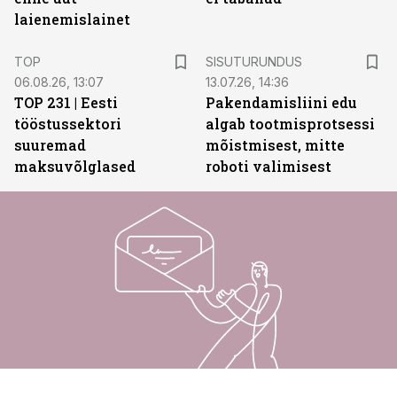
laienemislainet
ST
TOP
SISUTURUNDUS
06.08.26, 13:07
13.07.26, 14:36
TOP 231 | Eesti
Pakendamisliini edu
tööstussektori
algab tootmisprotsessi
suuremad
mõistmisest, mitte
maksuvõlglased
roboti valimisest