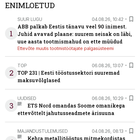
ENIMLOETUD
SUUR LUGU
04.08.26, 10:42
ABB palkab Eestis tänavu veel 90 inimest.
1
Juhid avavad plaane: suurem seisak on läbi,
uue aasta tootmismahud on ette müüdud
Ettevõte muutis tootmistöötajate palgasüsteemi
TOP
06.08.26, 13:07
2
TOP 231 | Eesti tööstussektori suuremad
maksuvõlglased
UUDISED
06.08.26, 10:29
3
ETS Nord omandas Soome omanikega
ettevõttelt jahutusseadmete ärisuuna
MAJANDUSTULEMUSED
04.08.26, 08:13
Kehra metallitööstus mitmekordistas