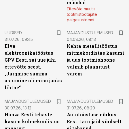
müüdud
Ettevõte muutis
tootmistöötajate
palgasüsteemi
UUDISED
MAJANDUSTULEMUSED
31.07.26, 09:45
04.08.26, 08:13
Elva
Kehra metallitööstus
elektroonikatööstus
mitmekordistas kasumi
GPV Eesti sai uue juhi
ja uus tootmishoone
ettevõtte seest.
valmib plaanitust
„Järgmise sammu
varem
astumine oli minu jaoks
lihtne“
MAJANDUSTULEMUSED
MAJANDUSTULEMUSED
30.07.26, 13:12
31.07.26, 08:20
Hanza Eesti tehaste
Autotööstuse nõrkus
kasum kolmekordistus
Eesti tarnijaid võrdselt
enne uut
ei tabanud