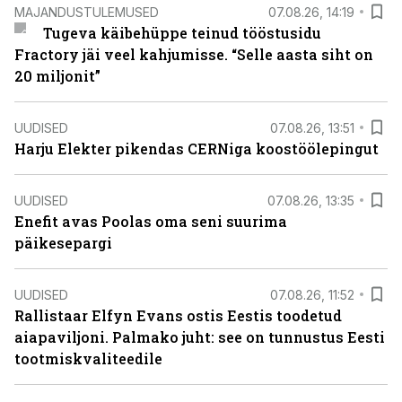
MAJANDUSTULEMUSED
07.08.26, 14:19
Tugeva käibehüppe teinud tööstusidu
Fractory jäi veel kahjumisse. “Selle aasta siht on
20 miljonit”
UUDISED
07.08.26, 13:51
Harju Elekter pikendas CERNiga koostöölepingut
UUDISED
07.08.26, 13:35
Enefit avas Poolas oma seni suurima
päikesepargi
UUDISED
07.08.26, 11:52
Rallistaar Elfyn Evans ostis Eestis toodetud
aiapaviljoni. Palmako juht: see on tunnustus Eesti
tootmiskvaliteedile