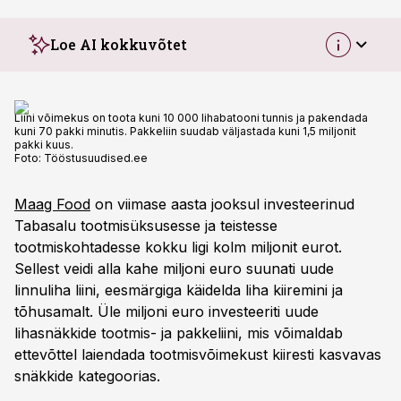
Loe AI kokkuvõtet
Liini võimekus on toota kuni 10 000 lihabatooni tunnis ja pakendada
kuni 70 pakki minutis. Pakkeliin suudab väljastada kuni 1,5 miljonit
pakki kuus.
Foto:
Tööstusuudised.ee
Maag Food
on viimase aasta jooksul investeerinud
Tabasalu tootmisüksusesse ja teistesse
tootmiskohtadesse kokku ligi kolm miljonit eurot.
Sellest veidi alla kahe miljoni euro suunati uude
linnuliha liini, eesmärgiga käidelda liha kiiremini ja
tõhusamalt. Üle miljoni euro investeeriti uude
lihasnäkkide tootmis- ja pakkeliini, mis võimaldab
ettevõttel laiendada tootmisvõimekust kiiresti kasvavas
snäkkide kategoorias.