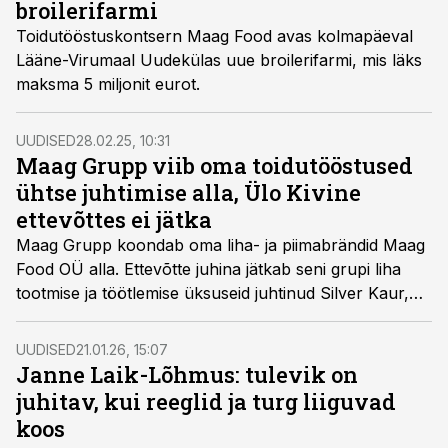
broilerifarmi
Toidutööstuskontsern Maag Food avas kolmapäeval
Lääne-Virumaal Uudekülas uue broilerifarmi, mis läks
maksma 5 miljonit eurot.
UUDISED
28.02.25, 10:31
Maag Grupp viib oma toidutööstused
ühtse juhtimise alla, Ülo Kivine
ettevõttes ei jätka
Maag Grupp koondab oma liha- ja piimabrändid Maag
Food OÜ alla. Ettevõtte juhina jätkab seni grupi liha
tootmise ja töötlemise üksuseid juhtinud Silver Kaur,
piimatööstust Nordic Milk juhtinud Ülo Kvine
kontsernis ei jätka.
UUDISED
21.01.26, 15:07
Janne Laik-Lõhmus: tulevik on
juhitav, kui reeglid ja turg liiguvad
koos