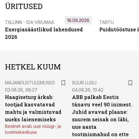
ÜRITUSED
16.09.2026
TALLINN - IDA-VIRUMAA
TARTU
Energiasäästlikud lahendused
Puidutööstuse 
2026
HETKEL KUUM
MAJANDUSTULEMUSED
SUUR LUGU
03.08.26, 08:27
04.08.26, 10:42
Haagiseturg ärkab:
ABB palkab Eestis
tootjad kasvatavad
tänavu veel 90 inimest.
mahtu ja valmistuvad
Juhid avavad plaane:
uueks laienemiseks
suurem seisak on läbi,
Bestnet avab uue müügi- ja
uue aasta
tootmiskeskuse
tootmismahud on ette