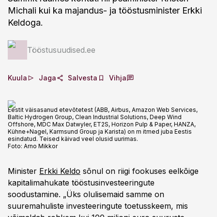
Michali kui ka majandus- ja tööstusminister Erkki
Keldoga.
Tööstusuudised.ee
Kuula
Jaga
Salvesta
Vihja
Eestit väisasanud etevõtetest (ABB, Airbus, Amazon Web Services,
Baltic Hydrogen Group, Clean Industrial Solutions, Deep Wind
Offshore, MDC Max Datwyler, ET2S, Horizon Pulp & Paper, HANZA,
Kühne+Nagel, Karmsund Group ja Karista) on m itmed juba Eestis
esindatud. Teised käivad veel olusid uurimas.
Foto:
Arno Mikkor
Minister
Erkki Keldo
sõnul on riigi fookuses eelkõige
kapitalimahukate tööstusinvesteeringute
soodustamine. „Üks olulisemaid samme on
suuremahuliste investeeringute toetusskeem, mis