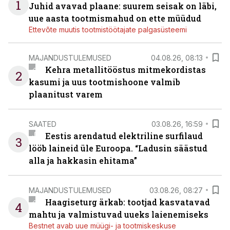
1
Juhid avavad plaane: suurem seisak on läbi,
uue aasta tootmismahud on ette müüdud
Ettevõte muutis tootmistöötajate palgasüsteemi
MAJANDUSTULEMUSED
04.08.26, 08:13
Kehra metallitööstus mitmekordistas
2
kasumi ja uus tootmishoone valmib
plaanitust varem
SAATED
03.08.26, 16:59
Eestis arendatud elektriline surfilaud
3
lööb laineid üle Euroopa. “Ladusin säästud
alla ja hakkasin ehitama”
MAJANDUSTULEMUSED
03.08.26, 08:27
Haagiseturg ärkab: tootjad kasvatavad
4
mahtu ja valmistuvad uueks laienemiseks
Bestnet avab uue müügi- ja tootmiskeskuse