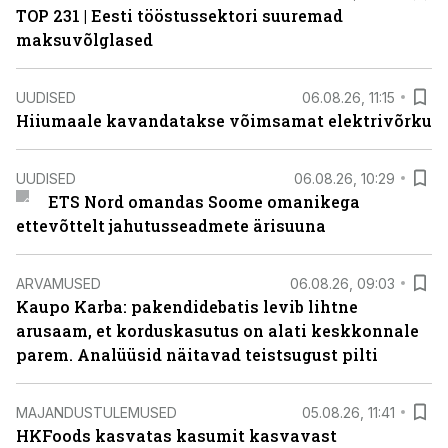
TOP 231 | Eesti tööstussektori suuremad
maksuvõlglased
UUDISED
06.08.26, 11:15
Hiiumaale kavandatakse võimsamat elektrivõrku
UUDISED
06.08.26, 10:29
ETS Nord omandas Soome omanikega
ettevõttelt jahutusseadmete ärisuuna
ARVAMUSED
06.08.26, 09:03
Kaupo Karba: pakendidebatis levib lihtne
arusaam, et korduskasutus on alati keskkonnale
parem. Analüüsid näitavad teistsugust pilti
MAJANDUSTULEMUSED
05.08.26, 11:41
HKFoods kasvatas kasumit kasvavast