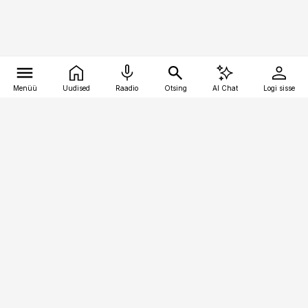
Menüü
Uudised
Raadio
Otsing
AI Chat
Logi sisse
Vana-Lõuna 39/1, 19094 Tallinn
(+372) 667 0111
toostusuudised@toostusuudised.ee
Telli
Reklaam
Firmast
Sisu kasutamisõigused
Ajakirjaniku
eetikakoodeks