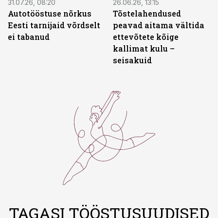
31.07.26, 08:20
26.06.26, 13:15
Autotööstuse nõrkus
Tõstelahendused
Eesti tarnijaid võrdselt
peavad aitama vältida
ei tabanud
ettevõtete kõige
kallimat kulu –
seisakuid
TAGASI TÖÖSTUSUUDISED