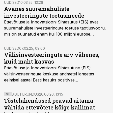
kiirust, et tööstusettevõtted saaksid kiiremini oma
UUDISED
10.03.25, 10:26
tehased püsti, ütles EISi välisinvesteeringute keskuse
Avanes suuremahuliste
juht Joonas Vänto.
investeeringute toetusmeede
Ettevõtluse ja Innovatsiooni Sihtasutus (EIS) avas
suuremahuliste investeeringute toetuse taotlusvooru,
mis on suunatud enam kui 100 miljoni eurose
investeeringumahuga projektide hoogustamisele.
UUDISED
07.02.25, 09:00
Välisinvesteeringute arv vähenes,
kuid maht kasvas
Ettevõtluse ja Innovatsiooni Sihtasutuse (EIS)
välisinvesteeringute keskuse andmetel langetas
eelmisel aastal Eesti kasuks positiivse
investeerimisotsuse 21 välisinvestorit. Eestisse tuuakse
254 miljoni euro väärtuses investeeringuid ning nende
SISUTURUNDUS
26.06.26, 13:15
ST
tulemusena luuakse üle 600 kõrgepalgalise töökoha.
Tõstelahendused peavad aitama
vältida ettevõtete kõige kallimat