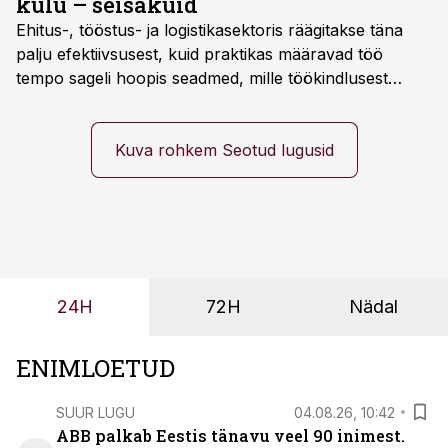
kulu – seisakuid
Ehitus-, tööstus- ja logistikasektoris räägitakse täna
palju efektiivsusest, kuid praktikas määravad töö
tempo sageli hoopis seadmed, mille töökindlusest
sõltub kogu objekti või tootmise sujuvus. Kui tõstuk
seisab, töö katkeb või masin ei vasta töötingimustele,
ei tähenda see ettevõtte jaoks ainult tehnilist
Kuva rohkem Seotud lugusid
probleemi, vaid otsest rahalist kulu, venivaid tähtaegu
ja suuremaid riske tööohutusele.
24H
72H
Nädal
ENIMLOETUD
SUUR LUGU
04.08.26, 10:42
ABB palkab Eestis tänavu veel 90 inimest.