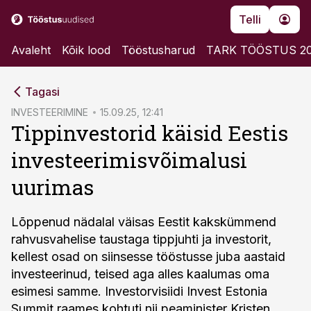
Telli
Avaleht
Kõik lood
Tööstusharud
TARK TÖÖSTUS 2
cebook
Tagasi
Twitter)
INVESTEERIMINE
15.09.25, 12:41
Tippinvestorid käisid Eestis
kedIn
investeerimisvõimalusi
ail
uurimas
k
Lõppenud nädalal väisas Eestit kakskümmend
rahvusvahelise taustaga tippjuhti ja investorit,
kellest osad on siinsesse tööstusse juba aastaid
investeerinud, teised aga alles kaalumas oma
esimesi samme. Investorvisiidi Invest Estonia
Summit raames kohtuti nii peaminister Kristen