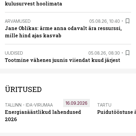
kulusurvest hoolimata
ARVAMUSED
05.08.26, 10:40
Jane Oblikas: ärme anna odavalt ära ressurssi,
mille hind ajas kasvab
UUDISED
05.08.26, 08:30
Tootmine vähenes juunis viiendat kuud järjest
ÜRITUSED
16.09.2026
TALLINN - IDA-VIRUMAA
TARTU
Energiasäästlikud lahendused
Puidutööstuse 
2026