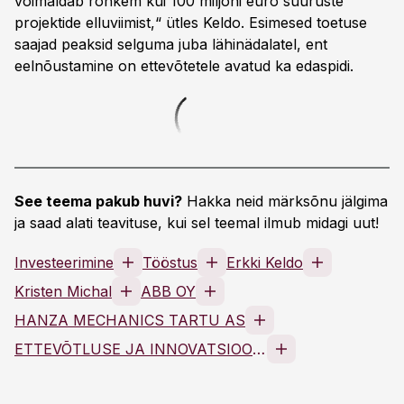
võimaldab rohkem kui 100 miljoni euro suuruste
projektide elluviimist,“ ütles Keldo. Esimesed toetuse
saajad peaksid selguma juba lähinädalatel, ent
eelnõustamine on ettevõtetele avatud ka edaspidi.
See teema pakub huvi?
Hakka neid märksõnu jälgima
ja saad alati teavituse, kui sel teemal ilmub midagi uut!
Investeerimine
Tööstus
Erkki Keldo
Kristen Michal
ABB OY
HANZA MECHANICS TARTU AS
ETTEVÕTLUSE JA INNOVATSIOONI SA