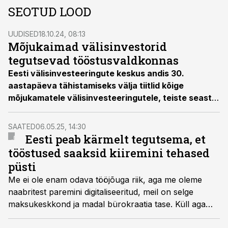
SEOTUD LOOD
UUDISED
18.10.24, 08:13
Mõjukaimad välisinvestorid
tegutsevad tööstusvaldkonnas
Eesti välisinvesteeringute keskus andis 30.
aastapäeva tähistamiseks välja tiitlid kõige
mõjukamatele välisinvesteeringutele, teiste seast
tõusid esile Ericsson, ABB ja GPV, keda pärjati
mõjukaima välisinvesteeringu tiitliga
„Outstanding
SAATED
06.05.25, 14:30
Foreign Investment Award“.
Eesti peab kärmelt tegutsema, et
tööstused saaksid kiiremini tehased
püsti
Me ei ole enam odava tööjõuga riik, aga me oleme
naabritest paremini digitaliseeritud, meil on selge
maksukeskkond ja madal bürokraatia tase. Küll aga
peame kindlasti parandama oma erinevate menetluste