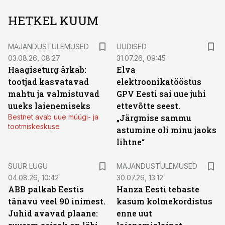
HETKEL KUUM
MAJANDUSTULEMUSED
UUDISED
03.08.26, 08:27
31.07.26, 09:45
Haagiseturg ärkab:
Elva
tootjad kasvatavad
elektroonikatööstus
mahtu ja valmistuvad
GPV Eesti sai uue juhi
uueks laienemiseks
ettevõtte seest.
Bestnet avab uue müügi- ja
„Järgmise sammu
tootmiskeskuse
astumine oli minu jaoks
lihtne“
SUUR LUGU
MAJANDUSTULEMUSED
04.08.26, 10:42
30.07.26, 13:12
ABB palkab Eestis
Hanza Eesti tehaste
tänavu veel 90 inimest.
kasum kolmekordistus
Juhid avavad plaane:
enne uut