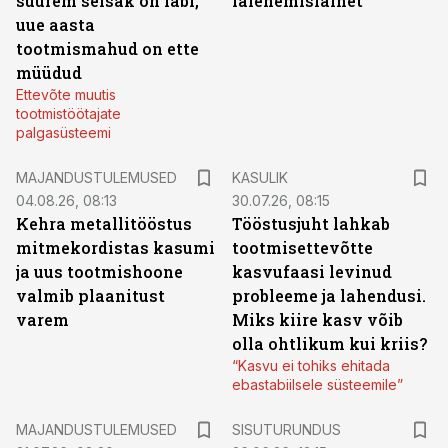
suurem seisak on läbi,
laienemislainet
uue aasta
tootmismahud on ette
müüdud
Ettevõte muutis
tootmistöötajate
palgasüsteemi
MAJANDUSTULEMUSED
KASULIK
04.08.26, 08:13
30.07.26, 08:15
Kehra metallitööstus
Tööstusjuht lahkab
mitmekordistas kasumi
tootmisettevõtte
ja uus tootmishoone
kasvufaasi levinud
valmib plaanitust
probleeme ja lahendusi.
varem
Miks kiire kasv võib
olla ohtlikum kui kriis?
“Kasvu ei tohiks ehitada
ebastabiilsele süsteemile”
ST
MAJANDUSTULEMUSED
SISUTURUNDUS