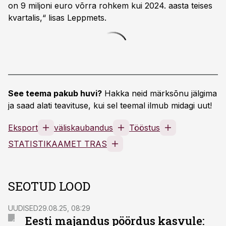
on 9 miljoni euro võrra rohkem kui 2024. aasta teises
kvartalis,“ lisas Leppmets.
See teema pakub huvi?
Hakka neid märksõnu jälgima
ja saad alati teavituse, kui sel teemal ilmub midagi uut!
Eksport
väliskaubandus
Tööstus
STATISTIKAAMET TRAS
SEOTUD LOOD
UUDISED
29.08.25, 08:29
Eesti majandus pöördus kasvule: