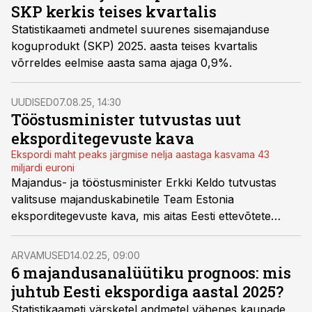
SKP kerkis teises kvartalis
Statistikaameti andmetel suurenes sisemajanduse
koguprodukt (SKP) 2025. aasta teises kvartalis
võrreldes eelmise aasta sama ajaga 0,9%.
UUDISED
07.08.25, 14:30
Tööstusminister tutvustas uut
eksporditegevuste kava
Ekspordi maht peaks järgmise nelja aastaga kasvama 43
miljardi euroni
Majandus- ja tööstusminister Erkki Keldo tutvustas
valitsuse majanduskabinetile Team Estonia
eksporditegevuste kava, mis aitas Eesti ettevõtete
positsiooni globaalsel turul tugevdada. Fookuses on
kaheksa enam majanduslikku kasu toovat sektorit, mis
ARVAMUSED
14.02.25, 09:00
saavad sihitumalt tuge.
6 majandusanalüütiku prognoos: mis
juhtub Eesti ekspordiga aastal 2025?
Statistikaameti värsketel andmetel vähenes kaupade