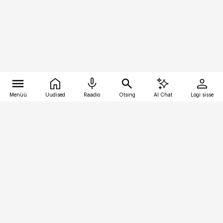
Menüü
Uudised
Raadio
Otsing
AI Chat
Logi sisse
Vana-Lõuna 39/1, 19094 Tallinn
(+372) 667 0111
toostusuudised@toostusuudised.ee
Telli
Reklaam
Firmast