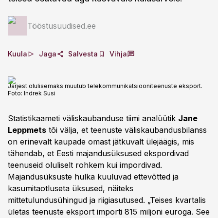
Tööstusuudised.ee
Kuula
Jaga
Salvesta
Vihja
Järjest olulisemaks muutub telekommunikatsiooniteenuste eksport.
Foto:
Indrek Susi
Statistikaameti väliskaubanduse tiimi analüütik
Jane
Leppmets
tõi välja, et teenuste väliskaubandusbilanss
on erinevalt kaupade omast jätkuvalt ülejäägis, mis
tähendab, et Eesti majandusüksused ekspordivad
teenuseid oluliselt rohkem kui impordivad.
Majandusüksuste hulka kuuluvad ettevõtted ja
kasumitaotluseta üksused, näiteks
mittetulundusühingud ja riigiasutused. „Teises kvartalis
ületas teenuste eksport importi 815 miljoni euroga. See