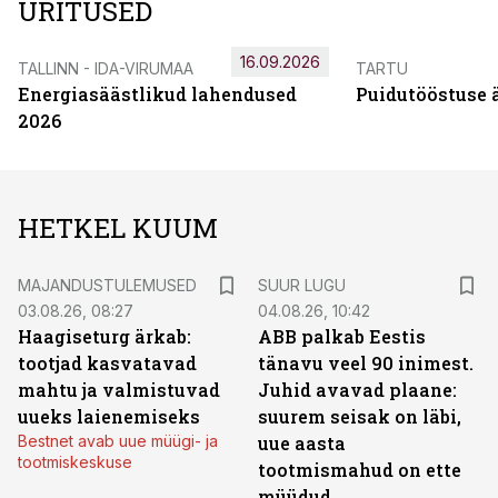
ÜRITUSED
16.09.2026
TALLINN - IDA-VIRUMAA
TARTU
Energiasäästlikud lahendused
Puidutööstuse 
2026
HETKEL KUUM
MAJANDUSTULEMUSED
SUUR LUGU
03.08.26, 08:27
04.08.26, 10:42
Haagiseturg ärkab:
ABB palkab Eestis
tootjad kasvatavad
tänavu veel 90 inimest.
mahtu ja valmistuvad
Juhid avavad plaane:
uueks laienemiseks
suurem seisak on läbi,
Bestnet avab uue müügi- ja
uue aasta
tootmiskeskuse
tootmismahud on ette
müüdud