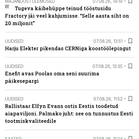
MAJANDUSTULEMUSED
07.08.26, 14:19
Tugeva käibehüppe teinud tööstusidu
Fractory jäi veel kahjumisse. “Selle aasta siht on
20 miljonit”
UUDISED
07.08.26, 13:51
Harju Elekter pikendas CERNiga koostöölepingut
UUDISED
07.08.26, 13:35
Enefit avas Poolas oma seni suurima
päikesepargi
UUDISED
07.08.26, 11:52
Rallistaar Elfyn Evans ostis Eestis toodetud
aiapaviljoni. Palmako juht: see on tunnustus Eesti
tootmiskvaliteedile
SAATED
07.08.26, 11:24