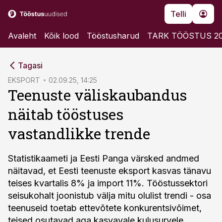
Telli
Avaleht
Kõik lood
Tööstusharud
TARK TÖÖSTUS 2
cebook
Tagasi
Twitter)
EKSPORT
02.09.25, 14:25
Teenuste väliskaubandus
kedIn
näitab tööstuses
ail
vastandlikke trende
k
Statistikaameti ja Eesti Panga värsked andmed
näitavad, et Eesti teenuste eksport kasvas tänavu
teises kvartalis 8% ja import 11%. Tööstussektori
seisukohalt joonistub välja mitu olulist trendi - osa
teenuseid toetab ettevõtete konkurentsivõimet,
teised osutavad aga kasvavale kulusurvele.