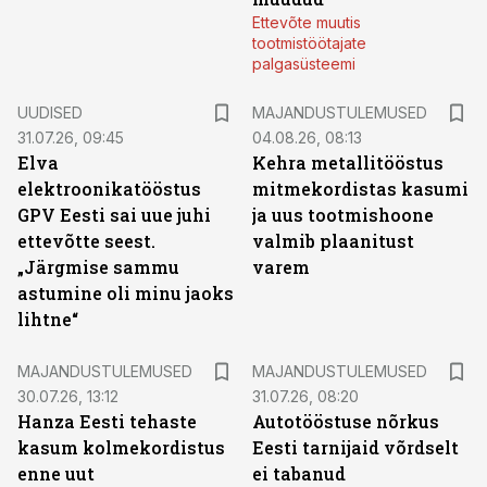
Ettevõte muutis
tootmistöötajate
palgasüsteemi
UUDISED
MAJANDUSTULEMUSED
31.07.26, 09:45
04.08.26, 08:13
Elva
Kehra metallitööstus
elektroonikatööstus
mitmekordistas kasumi
GPV Eesti sai uue juhi
ja uus tootmishoone
ettevõtte seest.
valmib plaanitust
„Järgmise sammu
varem
astumine oli minu jaoks
lihtne“
MAJANDUSTULEMUSED
MAJANDUSTULEMUSED
30.07.26, 13:12
31.07.26, 08:20
Hanza Eesti tehaste
Autotööstuse nõrkus
kasum kolmekordistus
Eesti tarnijaid võrdselt
enne uut
ei tabanud