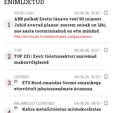
ENIMLOETUD
SUUR LUGU
04.08.26, 10:42
ABB palkab Eestis tänavu veel 90 inimest.
1
Juhid avavad plaane: suurem seisak on läbi,
uue aasta tootmismahud on ette müüdud
Ettevõte muutis tootmistöötajate palgasüsteemi
TOP
06.08.26, 13:07
2
TOP 231 | Eesti tööstussektori suuremad
maksuvõlglased
UUDISED
06.08.26, 10:29
3
ETS Nord omandas Soome omanikega
ettevõttelt jahutusseadmete ärisuuna
MAJANDUSTULEMUSED
04.08.26, 08:13
Kehra metallitööstus mitmekordistas
4