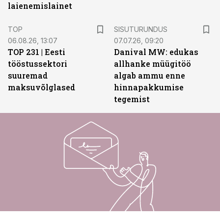
laienemislainet
ST
TOP
SISUTURUNDUS
06.08.26, 13:07
07.07.26, 09:20
TOP 231 | Eesti
Danival MW: edukas
tööstussektori
allhanke müügitöö
suuremad
algab ammu enne
maksuvõlglased
hinnapakkumise
tegemist