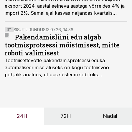
eksport 2024. aastal eelneva aastaga võrreldes 4% ja
import 2%. Samal ajal kasvas neljandas kvartalis
kaupade eksport juba 6%, viidates võimalikule
pöördepunktile.
SISUTURUNDUS
13.07.26, 14:36
ST
Pakendamisliini edu algab
tootmisprotsessi mõistmisest, mitte
roboti valimisest
Tootmisettevõtte pakendamisprotsessi eduka
automatiseerimise aluseks on kogu tootmisvoo
põhjalik analüüs, et uus süsteem sobituks
olemasolevasse keskkonda, aitaks vähendada
tööjõuvajadust ning oleks valmis ka ettevõtte
tulevasteks arenguteks. Lihtsalt roboti lisamine
enamasti oodatud tulemust ei too, nendib tootmise ja
tööstuse automatiseerimislahenduste arendaja Smitech
24H
72H
Nädal
OÜ tegevjuht Sander Mitendorf.