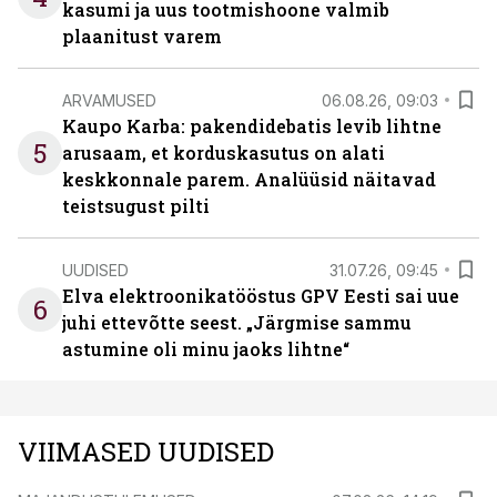
kasumi ja uus tootmishoone valmib
plaanitust varem
ARVAMUSED
06.08.26, 09:03
Kaupo Karba: pakendidebatis levib lihtne
5
arusaam, et korduskasutus on alati
keskkonnale parem. Analüüsid näitavad
teistsugust pilti
UUDISED
31.07.26, 09:45
Elva elektroonikatööstus GPV Eesti sai uue
6
juhi ettevõtte seest. „Järgmise sammu
astumine oli minu jaoks lihtne“
VIIMASED UUDISED