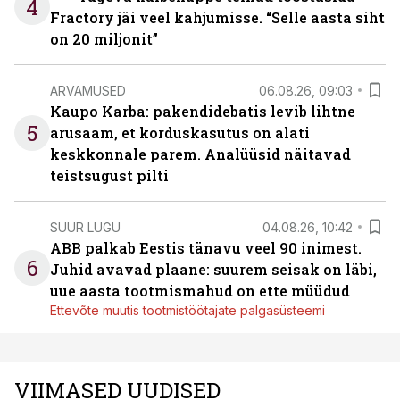
4
Fractory jäi veel kahjumisse. “Selle aasta siht
on 20 miljonit”
ARVAMUSED
06.08.26, 09:03
Kaupo Karba: pakendidebatis levib lihtne
5
arusaam, et korduskasutus on alati
keskkonnale parem. Analüüsid näitavad
teistsugust pilti
SUUR LUGU
04.08.26, 10:42
ABB palkab Eestis tänavu veel 90 inimest.
6
Juhid avavad plaane: suurem seisak on läbi,
uue aasta tootmismahud on ette müüdud
Ettevõte muutis tootmistöötajate palgasüsteemi
VIIMASED UUDISED