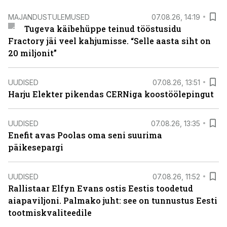
MAJANDUSTULEMUSED
07.08.26, 14:19
Tugeva käibehüppe teinud tööstusidu
Fractory jäi veel kahjumisse. “Selle aasta siht on
20 miljonit”
UUDISED
07.08.26, 13:51
Harju Elekter pikendas CERNiga koostöölepingut
UUDISED
07.08.26, 13:35
Enefit avas Poolas oma seni suurima
päikesepargi
UUDISED
07.08.26, 11:52
Rallistaar Elfyn Evans ostis Eestis toodetud
aiapaviljoni. Palmako juht: see on tunnustus Eesti
tootmiskvaliteedile