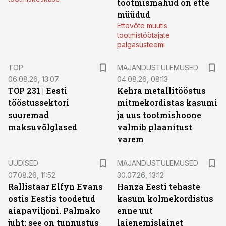
tootmismahud on ette
müüdud
Ettevõte muutis
tootmistöötajate
palgasüsteemi
TOP
MAJANDUSTULEMUSED
06.08.26, 13:07
04.08.26, 08:13
TOP 231 | Eesti
Kehra metallitööstus
tööstussektori
mitmekordistas kasumi
suuremad
ja uus tootmishoone
maksuvõlglased
valmib plaanitust
varem
UUDISED
MAJANDUSTULEMUSED
07.08.26, 11:52
30.07.26, 13:12
Rallistaar Elfyn Evans
Hanza Eesti tehaste
ostis Eestis toodetud
kasum kolmekordistus
aiapaviljoni. Palmako
enne uut
juht: see on tunnustus
laienemislainet