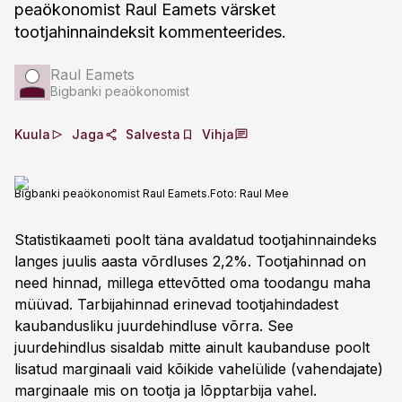
peaökonomist Raul Eamets värsket
tootjahinnaindeksit kommenteerides.
Raul Eamets
Bigbanki peaökonomist
Kuula
Jaga
Salvesta
Vihja
Bigbanki peaökonomist Raul Eamets.
Foto:
Raul Mee
Statistikaameti poolt täna avaldatud tootjahinnaindeks
langes juulis aasta võrdluses 2,2%. Tootjahinnad on
need hinnad, millega ettevõtted oma toodangu maha
müüvad. Tarbijahinnad erinevad tootjahindadest
kaubandusliku juurdehindluse võrra. See
juurdehindlus sisaldab mitte ainult kaubanduse poolt
lisatud marginaali vaid kõikide vahelülide (vahendajate)
marginaale mis on tootja ja lõpptarbija vahel.