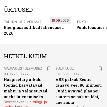
ÜRITUSED
16.09.2026
TALLINN - IDA-VIRUMAA
TARTU
Energiasäästlikud lahendused
Puidutööstuse 
2026
HETKEL KUUM
MAJANDUSTULEMUSED
SUUR LUGU
03.08.26, 08:27
04.08.26, 10:42
Haagiseturg ärkab:
ABB palkab Eestis
tootjad kasvatavad
tänavu veel 90 inimest.
mahtu ja valmistuvad
Juhid avavad plaane:
uueks laienemiseks
suurem seisak on läbi,
Bestnet avab uue müügi- ja
uue aasta
tootmiskeskuse