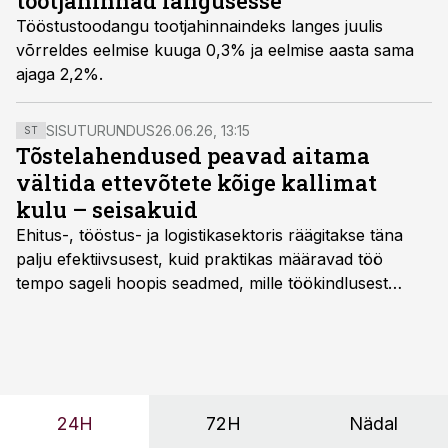
tootjahinnad langusesse
Tööstustoodangu tootjahinnaindeks langes juulis
võrreldes eelmise kuuga 0,3% ja eelmise aasta sama
ajaga 2,2%.
SISUTURUNDUS
26.06.26, 13:15
ST
Tõstelahendused peavad aitama
vältida ettevõtete kõige kallimat
kulu – seisakuid
Ehitus-, tööstus- ja logistikasektoris räägitakse täna
palju efektiivsusest, kuid praktikas määravad töö
tempo sageli hoopis seadmed, mille töökindlusest
sõltub kogu objekti või tootmise sujuvus. Kui tõstuk
seisab, töö katkeb või masin ei vasta töötingimustele,
ei tähenda see ettevõtte jaoks ainult tehnilist
probleemi, vaid otsest rahalist kulu, venivaid tähtaegu
ja suuremaid riske tööohutusele.
24H
72H
Nädal