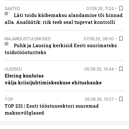
SAATED
07.08.26, 11:24
Läti toidu käibemaksu alandamine tõi hinnad
alla. Analüütik: riik teeb seal tugevat kontrolli
MAJANDUSTULEMUSED
07.08.26, 08:00
Puhk ja Lausing kerkisid Eesti suurimateks
toidutöösturiteks
UUDISED
06.08.26, 14:44
Elering kuulutas
välja kriisijuhtimiskeskuse ehitushanke
TOP
06.08.26, 13:07
TOP 231 | Eesti tööstussektori suuremad
maksuvõlglased