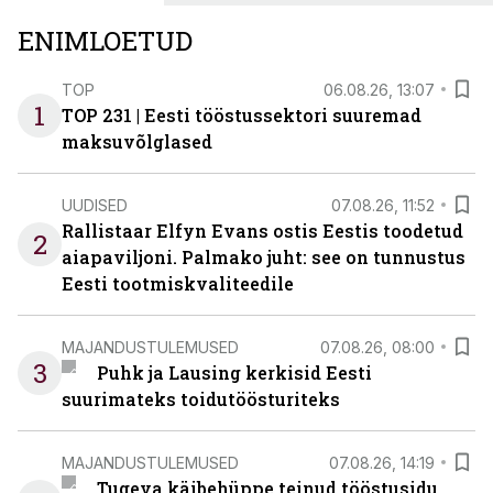
ENIMLOETUD
TOP
06.08.26, 13:07
1
TOP 231 | Eesti tööstussektori suuremad
maksuvõlglased
UUDISED
07.08.26, 11:52
Rallistaar Elfyn Evans ostis Eestis toodetud
2
aiapaviljoni. Palmako juht: see on tunnustus
Eesti tootmiskvaliteedile
MAJANDUSTULEMUSED
07.08.26, 08:00
3
Puhk ja Lausing kerkisid Eesti
suurimateks toidutöösturiteks
MAJANDUSTULEMUSED
07.08.26, 14:19
Tugeva käibehüppe teinud tööstusidu