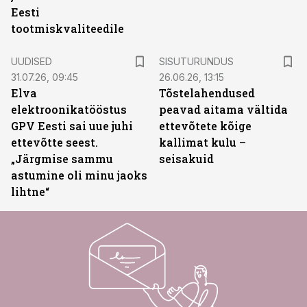
Eesti
tootmiskvaliteedile
ST
UUDISED
SISUTURUNDUS
31.07.26, 09:45
26.06.26, 13:15
Elva
Tõstelahendused
elektroonikatööstus
peavad aitama vältida
GPV Eesti sai uue juhi
ettevõtete kõige
ettevõtte seest.
kallimat kulu –
„Järgmise sammu
seisakuid
astumine oli minu jaoks
lihtne“