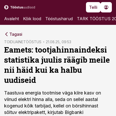
Telli
Avaleht
Kõik lood
Tööstusharud
TARK TÖÖSTUS 2
cebook
Tagasi
Twitter)
TOIDUAINETÖÖSTUS
21.08.25, 09:53
Eamets: tootjahinnaindeksi
kedIn
statistika juulis räägib meile
ail
nii häid kui ka halbu
k
uudiseid
Taastuva energia tootmise väga kiire kasv on
viinud elektri hinna alla, seda on sellel aastal
kogenud kõik tarbijad, kellel on börsihinnast
sõltuv elektripakett, kirjutab Bigbanki