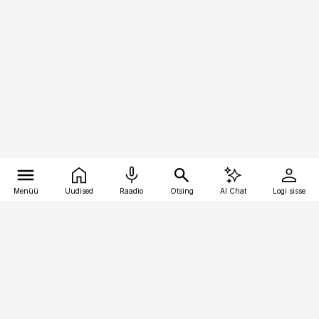
Menüü
Uudised
Raadio
Otsing
AI Chat
Logi sisse
Vana-Lõuna 39/1, 19094 Tallinn
(+372) 667 0111
toostusuudised@toostusuudised.ee