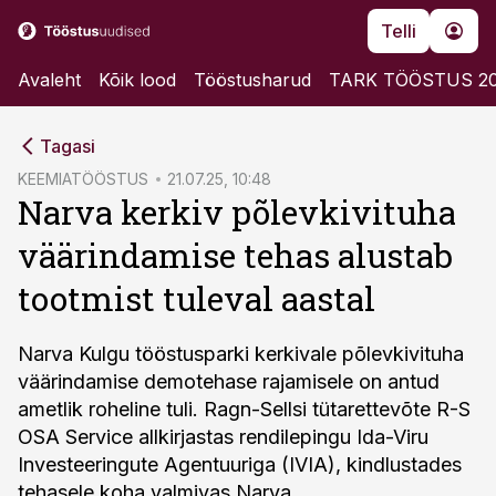
Telli
Avaleht
Kõik lood
Tööstusharud
TARK TÖÖSTUS 2
cebook
Tagasi
Twitter)
KEEMIATÖÖSTUS
21.07.25, 10:48
Narva kerkiv põlevkivituha
kedIn
väärindamise tehas alustab
ail
tootmist tuleval aastal
k
Narva Kulgu tööstusparki kerkivale põlevkivituha
väärindamise demotehase rajamisele on antud
ametlik roheline tuli. Ragn-Sellsi tütarettevõte R-S
OSA Service allkirjastas rendilepingu Ida-Viru
Investeeringute Agentuuriga (IVIA), kindlustades
tehasele koha valmivas Narva