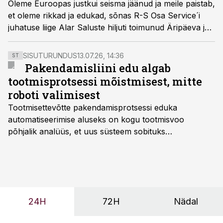
Oleme Euroopas justkui seisma jäänud ja meile paistab,
et oleme rikkad ja edukad, sõnas R-S Osa Service´i
juhatuse liige Alar Saluste hiljuti toimunud Äripäeva ja
Tööstusuudiste loodusressursside aastakonverentsil.
SISUTURUNDUS
13.07.26, 14:36
ST
Pakendamisliini edu algab
tootmisprotsessi mõistmisest, mitte
roboti valimisest
Tootmisettevõtte pakendamisprotsessi eduka
automatiseerimise aluseks on kogu tootmisvoo
põhjalik analüüs, et uus süsteem sobituks
olemasolevasse keskkonda, aitaks vähendada
tööjõuvajadust ning oleks valmis ka ettevõtte
tulevasteks arenguteks. Lihtsalt roboti lisamine
enamasti oodatud tulemust ei too, nendib tootmise ja
tööstuse automatiseerimislahenduste arendaja Smitech
24H
72H
Nädal
OÜ tegevjuht Sander Mitendorf.