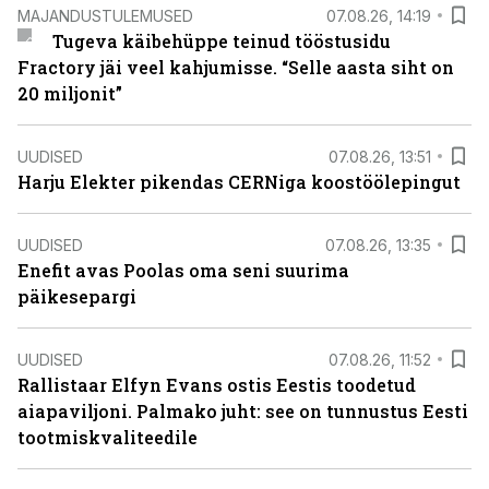
MAJANDUSTULEMUSED
07.08.26, 14:19
Tugeva käibehüppe teinud tööstusidu
Fractory jäi veel kahjumisse. “Selle aasta siht on
20 miljonit”
UUDISED
07.08.26, 13:51
Harju Elekter pikendas CERNiga koostöölepingut
UUDISED
07.08.26, 13:35
Enefit avas Poolas oma seni suurima
päikesepargi
UUDISED
07.08.26, 11:52
Rallistaar Elfyn Evans ostis Eestis toodetud
aiapaviljoni. Palmako juht: see on tunnustus Eesti
tootmiskvaliteedile