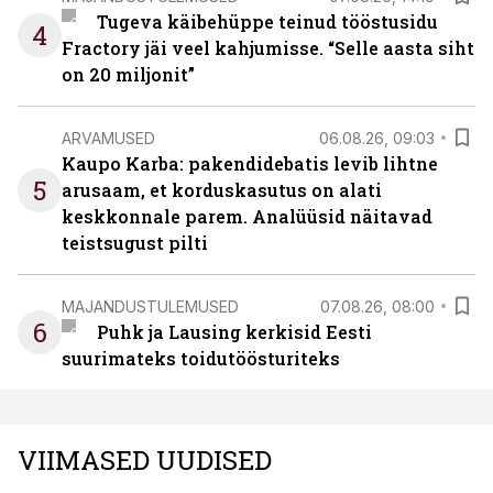
Tugeva käibehüppe teinud tööstusidu
4
Fractory jäi veel kahjumisse. “Selle aasta siht
on 20 miljonit”
ARVAMUSED
06.08.26, 09:03
Kaupo Karba: pakendidebatis levib lihtne
5
arusaam, et korduskasutus on alati
keskkonnale parem. Analüüsid näitavad
teistsugust pilti
MAJANDUSTULEMUSED
07.08.26, 08:00
6
Puhk ja Lausing kerkisid Eesti
suurimateks toidutöösturiteks
VIIMASED UUDISED