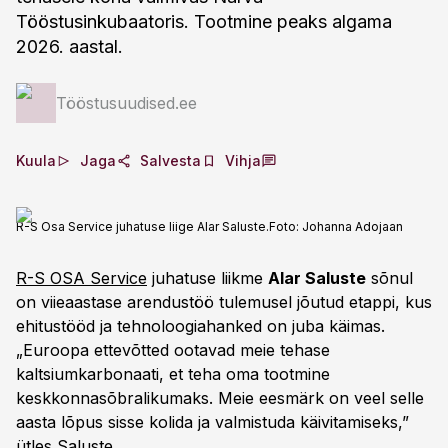
Tööstusinkubaatoris. Tootmine peaks algama
2026. aastal.
Tööstusuudised.ee
Kuula
Jaga
Salvesta
Vihja
R-S Osa Service juhatuse liige Alar Saluste.
Foto:
Johanna Adojaan
R-S OSA Service
juhatuse liikme
Alar Saluste
sõnul
on viieaastase arendustöö tulemusel jõutud etappi, kus
ehitustööd ja tehnoloogiahanked on juba käimas.
„Euroopa ettevõtted ootavad meie tehase
kaltsiumkarbonaati, et teha oma tootmine
keskkonnasõbralikumaks. Meie eesmärk on veel selle
aasta lõpus sisse kolida ja valmistuda käivitamiseks,”
ütles Saluste.