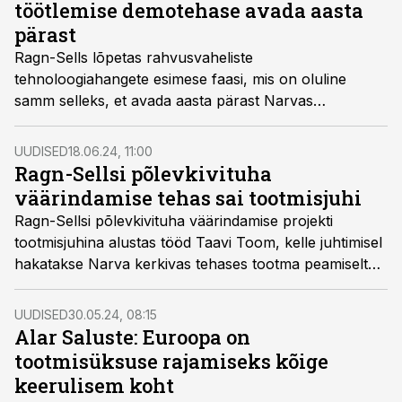
töötlemise demotehase avada aasta
pärast
Ragn-Sells lõpetas rahvusvaheliste
tehnoloogiahangete esimese faasi, mis on oluline
samm selleks, et avada aasta pärast Narvas
demotehas, kus hakatakse põlevkivituhast tootma
kaltsiumkarbonaati.
UUDISED
18.06.24, 11:00
Ragn-Sellsi põlevkivituha
väärindamise tehas sai tootmisjuhi
Ragn-Sellsi põlevkivituha väärindamise projekti
tootmisjuhina alustas tööd Taavi Toom, kelle juhtimisel
hakatakse Narva kerkivas tehases tootma peamiselt
keemiatööstustele kaltsiumkarbonaati.
UUDISED
30.05.24, 08:15
Alar Saluste: Euroopa on
tootmisüksuse rajamiseks kõige
keerulisem koht