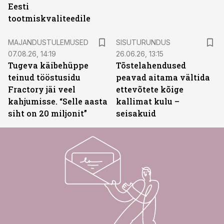
Eesti
tootmiskvaliteedile
ST
MAJANDUSTULEMUSED
SISUTURUNDUS
07.08.26, 14:19
26.06.26, 13:15
Tugeva käibehüppe
Tõstelahendused
teinud tööstusidu
peavad aitama vältida
Fractory jäi veel
ettevõtete kõige
kahjumisse. “Selle aasta
kallimat kulu –
siht on 20 miljonit”
seisakuid