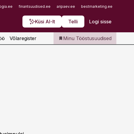
Iseteenindus
ogia.ee
finantsuudised.ee
aripaev.ee
bestmarketing.ee
finantsu
Telli Tööstusuudised
Küsi AI-lt
Telli
Logi sisse
öö
Võlaregister
Minu Tööstusuudised