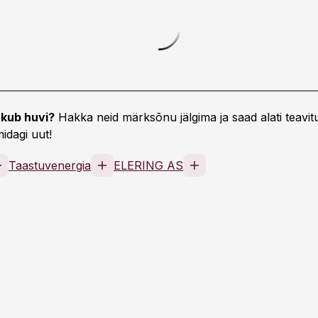
kub huvi?
Hakka neid märksõnu jälgima ja saad alati teavitu
idagi uut!
Taastuvenergia
ELERING AS