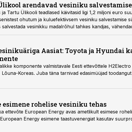
 Ülikool arendavad vesiniku salvestamise
a Tartu Ülikooli teadlased käivitasid ligi 1,2 miljoni euro s
senistest ohutum ja kuluefektiivsem vesiniku salvestamise 
 salvestada vesinikku madalrõhul tahkes kandjas, vähendad
ski.
vesinikuäriga Aasiat: Toyota ja Hyundai 
nente
jalikke komponente valmistavale Eesti ettevõttele H2Electr
s Lõuna-Koreas. Juba täna tarnivad edasimüüjad toodangut
 esimene rohelise vesiniku tehas
ka ettevõte European Energy avas ametlikult esimese roheli
 European Energy esimene taastuvenergiat kasutav suurpro