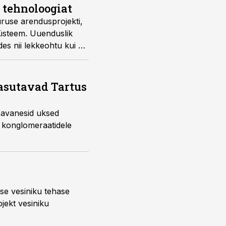
 tehnoloogiat
uuruse arendusprojekti,
süsteem. Uuenduslik
es nii lekkeohtu kui ka
kasutavad Tartus
o avanesid uksed
 konglomeraatidele
se vesiniku tehase
jekt vesiniku