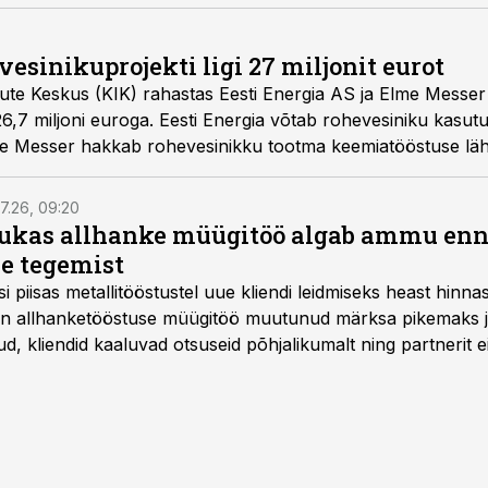
vesinikuprojekti ligi 27 miljonit eurot
ute Keskus (KIK) rahastas Eesti Energia AS ja Elme Mess
6,7 miljoni euroga. Eesti Energia võtab rohevesiniku kasut
me Messer hakkab rohevesinikku tootma keemiatööstuse läh
7.26, 09:20
ukas allhanke müügitöö algab ammu en
e tegemist
asi piisas metallitööstustel uue kliendi leidmiseks heast hinna
a on allhanketööstuse müügitöö muutunud märksa pikemaks
 kliendid kaaluvad otsuseid põhjalikumalt ning partnerit ei
nnakirja järgi.