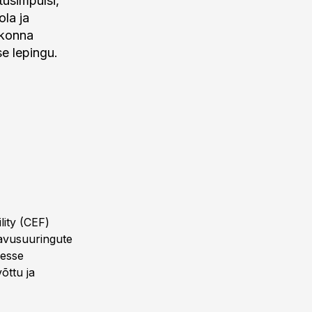
tusimpulsi,
ola ja
kkonna
e lepingu.
lity (CEF)
tavusuuringute
sesse
õttu ja