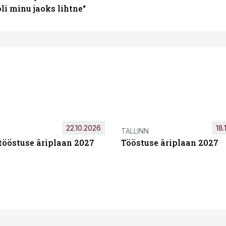
i minu jaoks lihtne“
22.10.2026
18.
TALLINN
tööstuse äriplaan 2027
Tööstuse äriplaan 2027