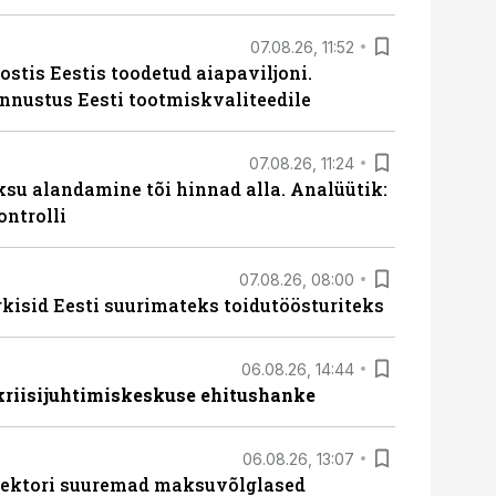
07.08.26, 11:52
ostis Eestis toodetud aiapaviljoni.
unnustus Eesti tootmiskvaliteedile
07.08.26, 11:24
ksu alandamine tõi hinnad alla. Analüütik:
ontrolli
07.08.26, 08:00
rkisid Eesti suurimateks toidutöösturiteks
06.08.26, 14:44
 kriisijuhtimiskeskuse ehitushanke
06.08.26, 13:07
ssektori suuremad maksuvõlglased