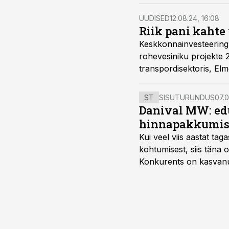
UUDISED
12.08.24, 16:08
Riik pani kahte 
Keskkonnainvesteering
rohevesiniku projekte 2
transpordisektoris, El
ST
SISUTURUNDUS
07.0
Danival MW: ed
hinnapakkumis
Kui veel viis aastat tag
kohtumisest, siis tän
Konkurents on kasvanud,
tootmisvõimekuse või hi