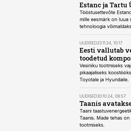
Estanc ja Tartu
Tööstusettevõte Estanc j
mille eesmärk on luua 
tehnoloogia võimaldaks
süsteemi purunemise ri
UUDISED
23.11.24, 10:17
Eesti vallutab 
toodetud kompo
Vesiniku tootmiseks va
pikaajaliseks koostöök
Toyotale ja Hyundaile.
UUDISED
30.10.24, 08:57
Taanis avatakse
Taani taastuvenergeeti
Taanis. Made tehas on
tootmiseks.