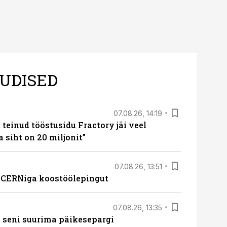
UDISED
07.08.26, 14:19
teinud tööstusidu Fractory jäi veel
a siht on 20 miljonit”
07.08.26, 13:51
s CERNiga koostöölepingut
07.08.26, 13:35
 seni suurima päikesepargi