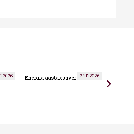
11.2026
24.11.2026
Energia aastakonverents 2026
Tark töö