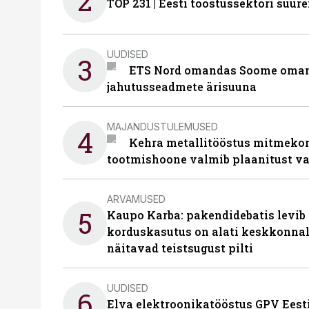
2
TOP 231 | Eesti tööstussektori su
UUDISED
3
ETS Nord omandas Soome omani
jahutusseadmete ärisuuna
MAJANDUSTULEMUSED
4
Kehra metallitööstus mitmekor
tootmishoone valmib plaanitust v
ARVAMUSED
5
Kaupo Karba: pakendidebatis levib 
korduskasutus on alati keskkonna
näitavad teistsugust pilti
UUDISED
6
Elva elektroonikatööstus GPV Eesti 