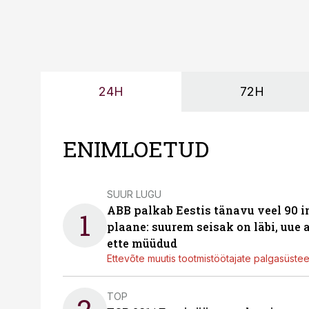
24H
72H
ENIMLOETUD
SUUR LUGU
ABB palkab Eestis tänavu veel 90 
1
plaane: suurem seisak on läbi, uue
ette müüdud
Ettevõte muutis tootmistöötajate palgasüste
TOP