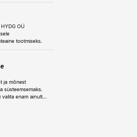
er HYDG OÜ
usele
teaine tootmiseks.
ne
st ja mõnest
 ja süsteemsemaks.
 valita enam ainult