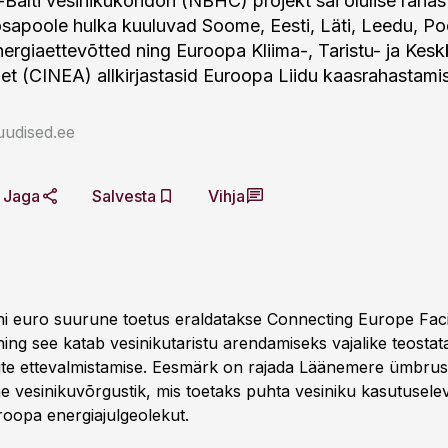
alti vesinikukoridori (NBHC) projekt sai olulise rahas
osapoole hulka kuuluvad Soome, Eesti, Läti, Leedu, Po
rgiaettevõtted ning Euroopa Kliima-, Taristu- ja Kes
 (CINEA) allkirjastasid Euroopa Liidu kaasrahastamis
uudised.ee
Jaga
Salvesta
Vihja
oni euro suurune toetus eraldatakse Connecting Europe Faci
ing see katab vesinikutaristu arendamiseks vajalike teosta
ute ettevalmistamise. Eesmärk on rajada Läänemere ümbru
e vesinikuvõrgustik, mis toetaks puhta vesiniku kasutuselev
oopa energiajulgeolekut.