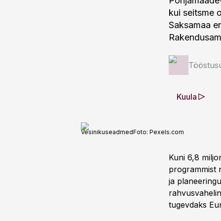
Põhjamaade-B
kui seitsme 
Saksamaa ene
Rakendusamet
Tööstus
Kuula
Vesinikuseadmed
Foto:
Pexels.com
Kuni 6,8 milj
programmist n
ja planeering
rahvusvahelin
tugevdaks Eur