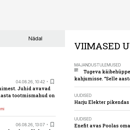
Nädal
VIIMASED U
MAJANDUSTULEMUSED
Tugeva käibehüppe 
kahjumisse. “Selle aast
04.08.26, 10:42
inimest. Juhid avavad
 aasta tootmismahud on
UUDISED
Harju Elekter pikenda
emi
UUDISED
06.08.26, 13:07
Enefit avas Poolas oma