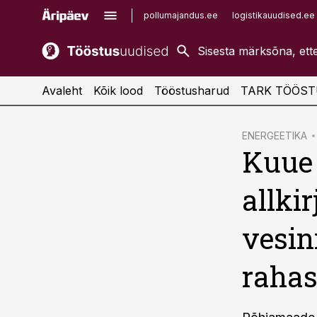
pollumajandus.ee
logistikauudised.ee
kaubandus.ee
imelineajalugu.ee
kinnisvarauudised.ee
imelineteadus.ee
Avaleht
Kõik lood
Tööstusharud
TARK TÖÖST
cebook
ENERGEETIKA
Kuue 
Twitter)
kedIn
allki
ail
vesin
k
raha