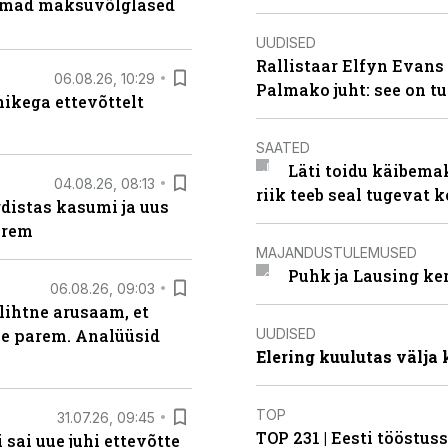
uremad maksuvõlglased
UUDISED
Rallistaar Elfyn Evans 
06.08.26, 10:29
Palmako juht: see on t
kega ettevõttelt
SAATED
Läti toidu käibema
04.08.26, 08:13
riik teeb seal tugevat k
distas kasumi ja uus
arem
MAJANDUSTULEMUSED
Puhk ja Lausing ke
06.08.26, 09:03
lihtne arusaam, et
UUDISED
le parem. Analüüsid
Elering kuulutas välja
TOP
31.07.26, 09:45
TOP 231 | Eesti tööstu
sai uue juhi ettevõtte