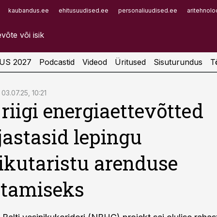
kaubandus.ee
ehitusuudised.ee
personaliuudised.ee
aritehnolo
Infopank
Radar
US 2027
Podcastid
Videod
Üritused
Sisuturundus
T
03.07.25, 10:21
riigi energiaettevõtted
rjastasid lepingu
ikutaristu arenduse
stamiseks