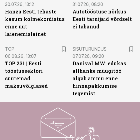
30.07.26, 13:12
31.07.26, 08:20
Hanza Eesti tehaste
Autotööstuse nõrkus
kasum kolmekordistus
Eesti tarnijaid võrdselt
enne uut
ei tabanud
laienemislainet
ST
TOP
SISUTURUNDUS
06.08.26, 13:07
07.07.26, 09:20
TOP 231 | Eesti
Danival MW: edukas
tööstussektori
allhanke müügitöö
suuremad
algab ammu enne
maksuvõlglased
hinnapakkumise
tegemist