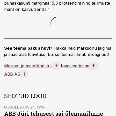
puhaskasumi marginaal 5,3 protsendini ning tellimuste
maht on kasvutrendis.“
See teema pakub huvi?
Hakka neid märksõnu jälgima
ja saad alati teavituse, kui sel teemal ilmub midagi uut!
Masina- ja metallitööstus
Investeerimine
ABB AS
SEOTUD LOOD
UUDISED
26.09.24, 13:06
ABB Jüri tehasest sai ülemaailmne