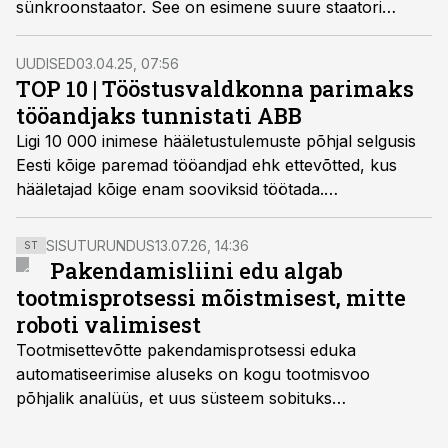
sünkroonstaator. See on esimene suure staatori
projekt, mille mähkimine viidi täielikult läbi Jüri tehases,
tähistades tehase tehnoloogilise võimekuse olulist
UUDISED
03.04.25, 07:56
kasvu.
TOP 10 | Tööstusvaldkonna parimaks
tööandjaks tunnistati ABB
Ligi 10 000 inimese hääletustulemuste põhjal selgusis
Eesti kõige paremad tööandjad ehk ettevõtted, kus
hääletajad kõige enam sooviksid töötada.
Tööstusvaldkonnas pälvis Top Tööandja tiitli ABB.
SISUTURUNDUS
13.07.26, 14:36
ST
Pakendamisliini edu algab
tootmisprotsessi mõistmisest, mitte
roboti valimisest
Tootmisettevõtte pakendamisprotsessi eduka
automatiseerimise aluseks on kogu tootmisvoo
põhjalik analüüs, et uus süsteem sobituks
olemasolevasse keskkonda, aitaks vähendada
tööjõuvajadust ning oleks valmis ka ettevõtte