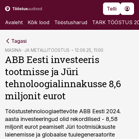
Telli
Avaleht
Kõik lood
Tööstusharud
TARK TÖÖSTUS 2
cebook
Tagasi
Twitter)
MASINA- JA METALLITÖÖSTUS
12.06.25, 11:00
ABB Eesti investeeris
kedIn
tootmisse ja Jüri
ail
tehnoloogialinnakusse 8,6
k
miljonit eurot
Tööstustehnoloogiaettevõte ABB Eesti 2024.
aasta investeeringud olid rekordilised - 8,58
miljonit eurot peamiselt Jüri tootmisüksuste
laienemisse ja globaalse tuulegeneraatorite