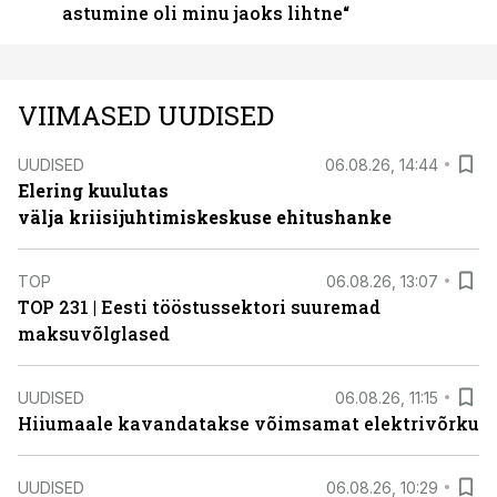
astumine oli minu jaoks lihtne“
VIIMASED UUDISED
UUDISED
06.08.26, 14:44
Elering kuulutas
välja kriisijuhtimiskeskuse ehitushanke
TOP
06.08.26, 13:07
TOP 231 | Eesti tööstussektori suuremad
maksuvõlglased
UUDISED
06.08.26, 11:15
Hiiumaale kavandatakse võimsamat elektrivõrku
UUDISED
06.08.26, 10:29