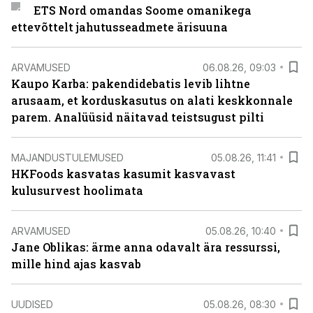
ETS Nord omandas Soome omanikega
ettevõttelt jahutusseadmete ärisuuna
ARVAMUSED
06.08.26, 09:03
Kaupo Karba: pakendidebatis levib lihtne
arusaam, et korduskasutus on alati keskkonnale
parem. Analüüsid näitavad teistsugust pilti
MAJANDUSTULEMUSED
05.08.26, 11:41
HKFoods kasvatas kasumit kasvavast
kulusurvest hoolimata
ARVAMUSED
05.08.26, 10:40
Jane Oblikas: ärme anna odavalt ära ressurssi,
mille hind ajas kasvab
UUDISED
05.08.26, 08:30