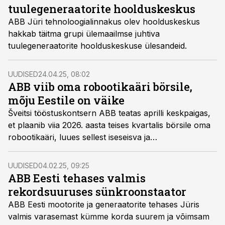
tuulegeneraatorite hoolduskeskus
ABB Jüri tehnoloogialinnakus olev hoolduskeskus
hakkab täitma grupi ülemaailmse juhtiva
tuulegeneraatorite hoolduskeskuse ülesandeid.
UUDISED
24.04.25, 08:02
ABB viib oma robootikaäri börsile,
mõju Eestile on väike
Šveitsi tööstuskontsern ABB teatas aprilli keskpaigas,
et plaanib viia 2026. aasta teises kvartalis börsile oma
robootikaäri, luues sellest iseseisva ja
spetsialiseerunud ettevõtte.
UUDISED
04.02.25, 09:25
ABB Eesti tehases valmis
rekordsuuruses sünkroonstaator
ABB Eesti mootorite ja generaatorite tehases Jüris
valmis varasemast kümme korda suurem ja võimsam