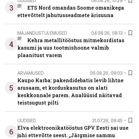
UUDISED
06.08.26, 10:29
3
ETS Nord omandas Soome omanikega
ettevõttelt jahutusseadmete ärisuuna
MAJANDUSTULEMUSED
04.08.26, 08:13
Kehra metallitööstus mitmekordistas
4
kasumi ja uus tootmishoone valmib
plaanitust varem
ARVAMUSED
06.08.26, 09:03
Kaupo Karba: pakendidebatis levib lihtne
5
arusaam, et korduskasutus on alati
keskkonnale parem. Analüüsid näitavad
teistsugust pilti
UUDISED
31.07.26, 09:45
Elva elektroonikatööstus GPV Eesti sai uue
6
juhi ettevõtte seest. „Järgmise sammu