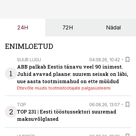
tulevasteks arenguteks. Lihtsalt roboti lisamine
enamasti oodatud tulemust ei too, nendib tootmise ja
tööstuse automatiseerimislahenduste arendaja Smitech
24H
72H
Nädal
OÜ tegevjuht Sander Mitendorf.
ENIMLOETUD
SUUR LUGU
04.08.26, 10:42
ABB palkab Eestis tänavu veel 90 inimest.
1
Juhid avavad plaane: suurem seisak on läbi,
uue aasta tootmismahud on ette müüdud
Ettevõte muutis tootmistöötajate palgasüsteemi
TOP
06.08.26, 13:07
2
TOP 231 | Eesti tööstussektori suuremad
maksuvõlglased