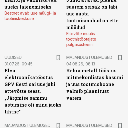
uueks laienemiseks
suurem seisak on läbi,
Bestnet avab uue müügi- ja
uue aasta
tootmiskeskuse
tootmismahud on ette
müüdud
Ettevõte muutis
tootmistöötajate
palgasüsteemi
UUDISED
MAJANDUSTULEMUSED
31.07.26, 09:45
04.08.26, 08:13
Elva
Kehra metallitööstus
elektroonikatööstus
mitmekordistas kasumi
GPV Eesti sai uue juhi
ja uus tootmishoone
ettevõtte seest.
valmib plaanitust
„Järgmise sammu
varem
astumine oli minu jaoks
lihtne“
MAJANDUSTULEMUSED
MAJANDUSTULEMUSED