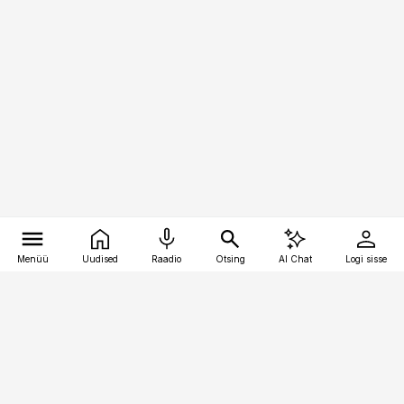
Menüü
Uudised
Raadio
Otsing
AI Chat
Logi sisse
Vana-Lõuna 39/1, 19094 Tallinn
(+372) 667 0111
toostusuudised@toostusuudised.ee