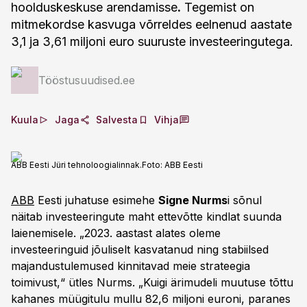
hoolduskeskuse arendamisse
.
Tegemist on
mitmekordse kasvuga võrreldes eelnenud aastate
3,1 ja 3,61 miljoni euro suuruste investeeringutega.
Tööstusuudised.ee
Kuula
Jaga
Salvesta
Vihja
ABB Eesti Jüri tehnoloogialinnak.
Foto:
ABB Eesti
ABB
Eesti juhatuse esimehe
Signe Nurms
i sõnul
näitab investeeringute maht ettevõtte kindlat suunda
laienemisele. „2023. aastast alates oleme
investeeringuid jõuliselt kasvatanud ning stabiilsed
majandustulemused kinnitavad meie strateegia
toimivust,“ ütles Nurms. „Kuigi ärimudeli muutuse tõttu
kahanes müügitulu mullu 82,6 miljoni euroni, paranes