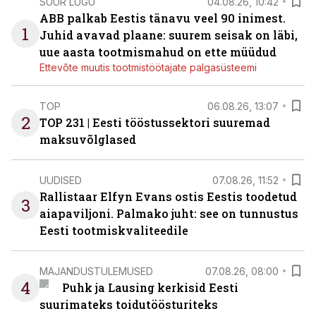
SUUR LUGU
04.08.26, 10:42
ABB palkab Eestis tänavu veel 90 inimest.
1
Juhid avavad plaane: suurem seisak on läbi,
uue aasta tootmismahud on ette müüdud
Ettevõte muutis tootmistöötajate palgasüsteemi
TOP
06.08.26, 13:07
2
TOP 231 | Eesti tööstussektori suuremad
maksuvõlglased
UUDISED
07.08.26, 11:52
Rallistaar Elfyn Evans ostis Eestis toodetud
3
aiapaviljoni. Palmako juht: see on tunnustus
Eesti tootmiskvaliteedile
MAJANDUSTULEMUSED
07.08.26, 08:00
4
Puhk ja Lausing kerkisid Eesti
suurimateks toidutöösturiteks