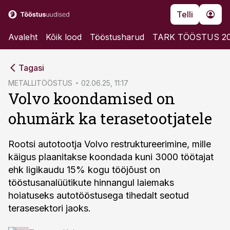
Telli
Avaleht
Kõik lood
Tööstusharud
TARK TÖÖSTUS 2
cebook
Tagasi
Twitter)
METALLITÖÖSTUS
02.06.25, 11:17
Volvo koondamised on
kedIn
ohumärk ka terasetootjatele
ail
k
Rootsi autotootja Volvo restruktureerimine, mille
käigus plaanitakse koondada kuni 3000 töötajat
ehk ligikaudu 15% kogu tööjõust on
tööstusanalüütikute hinnangul laiemaks
hoiatuseks autotööstusega tihedalt seotud
terasesektori jaoks.