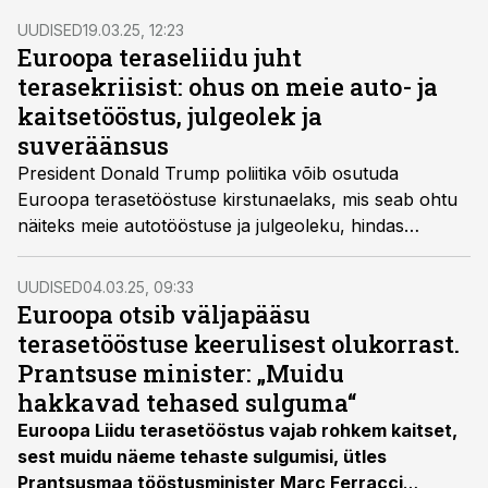
Eurofer ülevaade toob esile, et kuigi turu põhi on
UUDISED
19.03.25, 12:23
möödas, on taastumine 2025. aastal ebakindel ja
Euroopa teraseliidu juht
allapoole varasematest ootustest.
terasekriisist: ohus on meie auto- ja
kaitsetööstus, julgeolek ja
suveräänsus
President Donald Trump poliitika võib osutuda
Euroopa terasetööstuse kirstunaelaks, mis seab ohtu
näiteks meie autotööstuse ja julgeoleku, hindas
Euroopa teraseliidu president Henrik Adam.
UUDISED
04.03.25, 09:33
Euroopa otsib väljapääsu
terasetööstuse keerulisest olukorrast.
Prantsuse minister: „Muidu
hakkavad tehased sulguma“
Euroopa Liidu terasetööstus vajab rohkem kaitset,
sest muidu näeme tehaste sulgumisi, ütles
Prantsusmaa tööstusminister Marc Ferracci