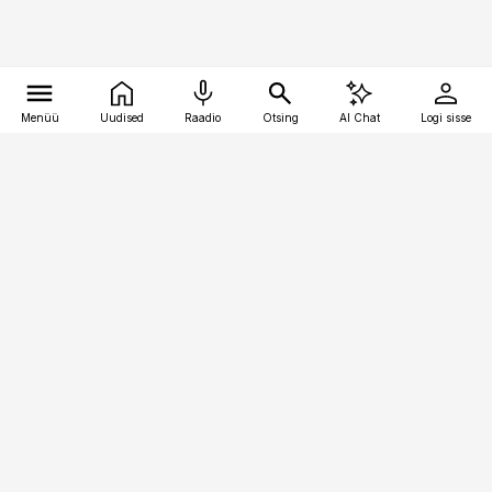
Menüü
Uudised
Raadio
Otsing
AI Chat
Logi sisse
Vana-Lõuna 39/1, 19094 Tallinn
(+372) 667 0111
toostusuudised@toostusuudised.ee
Telli
Reklaam
Firmast
Sisu kasutamisõigused
Ajakirjaniku
eetikakoodeks
Üldtingimused
Privaatsustingimused