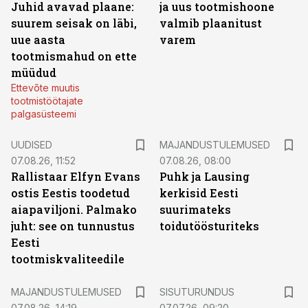
Juhid avavad plaane:
ja uus tootmishoone
suurem seisak on läbi,
valmib plaanitust
uue aasta
varem
tootmismahud on ette
müüdud
Ettevõte muutis
tootmistöötajate
palgasüsteemi
UUDISED
MAJANDUSTULEMUSED
07.08.26, 11:52
07.08.26, 08:00
Rallistaar Elfyn Evans
Puhk ja Lausing
ostis Eestis toodetud
kerkisid Eesti
aiapaviljoni. Palmako
suurimateks
juht: see on tunnustus
toidutöösturiteks
Eesti
tootmiskvaliteedile
ST
MAJANDUSTULEMUSED
SISUTURUNDUS
07.08.26, 14:19
07.07.26, 09:20