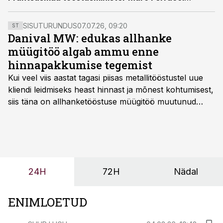
eelmise nädala neljapäeval.
SISUTURUNDUS
07.07.26, 09:20
ST
Danival MW: edukas allhanke
müügitöö algab ammu enne
hinnapakkumise tegemist
Kui veel viis aastat tagasi piisas metallitööstustel uue
kliendi leidmiseks heast hinnast ja mõnest kohtumisest,
siis täna on allhanketööstuse müügitöö muutunud
märksa pikemaks ja süsteemsemaks. Konkurents on
kasvanud, kliendid kaaluvad otsuseid põhjalikumalt
ning partnerit ei valita enam ainult tootmisvõimekuse
või hinnakirja järgi.
24H
72H
Nädal
ENIMLOETUD