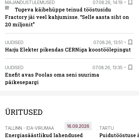
MAJANDUSTULEMUSED
07.08.26, 14:19
Tugeva käibehüppe teinud tööstusidu
Fractory jäi veel kahjumisse. “Selle aasta siht on
20 miljonit”
UUDISED
07.08.26, 13:51
Harju Elekter pikendas CERNiga koostöölepingut
UUDISED
07.08.26, 13:35
Enefit avas Poolas oma seni suurima
päikesepargi
ÜRITUSED
16.09.2026
TALLINN - IDA-VIRUMAA
TARTU
Energiasäästlikud lahendused
Puidutööstuse 