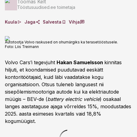
Toomas Kelt
Tööstusuudised.ee toimetaja
Kuula
Jaga
Salvesta
Vihja
Autotootja Volvo raskused on ohumärgiks ka terasetööstusele.
Foto:
Liis Treimann
Volvo Cars’i tegevjuht
Hakan Samuelsson
kinnitas
hiljuti, et koondamised puudutavad eeskätt
kontoritöötajaid, kuid läbi vaadatakse kogu
organisatsioon. Otsus tuleneb langusest nii
sisepõlemismootoriga autode kui ka elektriautode
müügis – BEV-de (
battery electric vehicle
) osakaal
langes aastataguse ajaga võrreldes 15%, moodustades
2025. aasta esimeses kvartalis vaid 18,8%
kogumüügist.