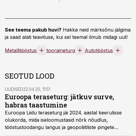
See teema pakub huvi?
Hakka neid märksõnu jälgima
ja saad alati teavituse, kui sel teemal ilmub midagi uut!
Metallitööstus
tooraineturg
Autotööstus
SEOTUD LOOD
UUDISED
22.04.25, 11:51
Euroopa teraseturg: jätkuv surve,
habras taastumine
Euroopa Liidu teraseturg jäi 2024. aastal keerulisse
olukorda, mida iseloomustasid nõrk nõudlus,
tööstustoodangu langus ja geopoliitiliste pingete
kestmine. Värskeim Euroopa terasetootjate ühenduse