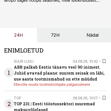
tempo sageli hoopis seadmed, mille töökindlusest
sõltub kogu objekti või tootmise sujuvus. Kui tõstuk
seisab, töö katkeb või masin ei vasta töötingimustele,
ei tähenda see ettevõtte jaoks ainult tehnilist
probleemi, vaid otsest rahalist kulu, venivaid tähtaegu
ja suuremaid riske tööohutusele.
24H
72H
Nädal
ENIMLOETUD
SUUR LUGU
04.08.26, 10:42
ABB palkab Eestis tänavu veel 90 inimest.
1
Juhid avavad plaane: suurem seisak on läbi,
uue aasta tootmismahud on ette müüdud
Ettevõte muutis tootmistöötajate palgasüsteemi
TOP
06.08.26, 13:07
2
TOP 231 | Eesti tööstussektori suuremad
maksuvõlglased