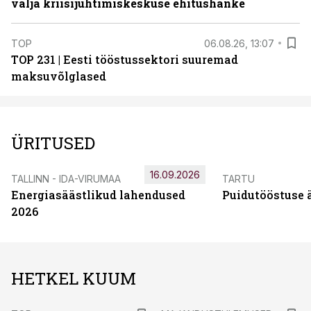
välja kriisijuhtimiskeskuse ehitushanke
TOP
06.08.26, 13:07
TOP 231 | Eesti tööstussektori suuremad
maksuvõlglased
ÜRITUSED
16.09.2026
TALLINN - IDA-VIRUMAA
TARTU
Energiasäästlikud lahendused
Puidutööstuse 
2026
HETKEL KUUM