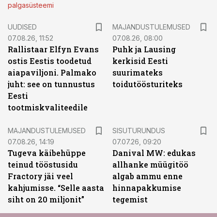
palgasüsteemi
UUDISED
MAJANDUSTULEMUSED
07.08.26, 11:52
07.08.26, 08:00
Rallistaar Elfyn Evans
Puhk ja Lausing
ostis Eestis toodetud
kerkisid Eesti
aiapaviljoni. Palmako
suurimateks
juht: see on tunnustus
toidutöösturiteks
Eesti
tootmiskvaliteedile
ST
MAJANDUSTULEMUSED
SISUTURUNDUS
07.08.26, 14:19
07.07.26, 09:20
Tugeva käibehüppe
Danival MW: edukas
teinud tööstusidu
allhanke müügitöö
Fractory jäi veel
algab ammu enne
kahjumisse. “Selle aasta
hinnapakkumise
siht on 20 miljonit”
tegemist