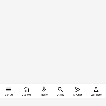
Menüü
Uudised
Raadio
Otsing
AI Chat
Logi sisse