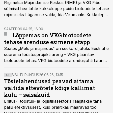
Riigimetsa Majandamise Keskus (RMK) ja VKG Fiber
sõlmisid hea tahte kokkuleppe puidu biotoodete tehase
rajamiseks Lüganuse valda, Ida-Virumaale. Kokkulepe
on aluseks 170 hektari suurusele riigimaale
hoonestusõiguse seadmiseks ja loob eeldused tehase
SAATED
09.04.25, 16:00
arenduse jätkamiseks.
Lõppemas on VKG biotoodete
tehase arenduse esimene etapp
Saates „Mets ja majandus“ on seekord jutuks Eesti ühe
suurema tööstusprojekti areng – VKG plaanitav
biotoodete tehas. VKG biotoodete arendusjuhti Lauri
Raidi sõnul on projekt jõudnud esimese olulise etapi
lõppu.
SISUTURUNDUS
26.06.26, 13:15
ST
Tõstelahendused peavad aitama
vältida ettevõtete kõige kallimat
kulu – seisakuid
Ehitus-, tööstus- ja logistikasektoris räägitakse täna
palju efektiivsusest, kuid praktikas määravad töö