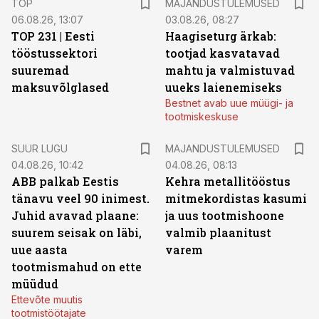
TOP
MAJANDUSTULEMUSED
06.08.26, 13:07
03.08.26, 08:27
TOP 231 | Eesti
Haagiseturg ärkab:
tööstussektori
tootjad kasvatavad
suuremad
mahtu ja valmistuvad
maksuvõlglased
uueks laienemiseks
Bestnet avab uue müügi- ja
tootmiskeskuse
SUUR LUGU
MAJANDUSTULEMUSED
04.08.26, 10:42
04.08.26, 08:13
ABB palkab Eestis
Kehra metallitööstus
tänavu veel 90 inimest.
mitmekordistas kasumi
Juhid avavad plaane:
ja uus tootmishoone
suurem seisak on läbi,
valmib plaanitust
uue aasta
varem
tootmismahud on ette
müüdud
Ettevõte muutis
tootmistöötajate