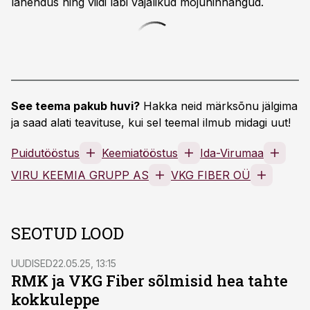
lahendus ning viidi läbi vajalikud mõjuhinnangud.
See teema pakub huvi?
Hakka neid märksõnu jälgima
ja saad alati teavituse, kui sel teemal ilmub midagi uut!
Puidutööstus
Keemiatööstus
Ida-Virumaa
VIRU KEEMIA GRUPP AS
VKG FIBER OÜ
SEOTUD LOOD
UUDISED
22.05.25, 13:15
RMK ja VKG Fiber sõlmisid hea tahte
kokkuleppe