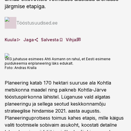
järgmise etapiga.
Tööstusuudised.ee
Kuula
Jaga
Salvesta
Vihja
VKG juhatuse esimees Ahti Asmann on rahul, et Eesti esimene
puidukeemia eriplaneering läks edukalt.
Foto:
Andras Kralla
Planeering katab 170 hektari suuruse ala Kohtla
metskonna maadel ning paikneb Kohtla-Järve
tööstuspiirkonna lähistel. Lüganuse vald algatas
planeeringu ja sellega seotud keskkonnamõju
strateegilise hindamise 2021. aasta augustis.
Planeeringuprotsess toimus kahes etapis, mille käigus
valiti tootmisele sobivaim asukoht, koostati detailne