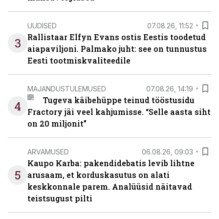
UUDISED
07.08.26, 11:52
Rallistaar Elfyn Evans ostis Eestis toodetud
3
aiapaviljoni. Palmako juht: see on tunnustus
Eesti tootmiskvaliteedile
MAJANDUSTULEMUSED
07.08.26, 14:19
Tugeva käibehüppe teinud tööstusidu
4
Fractory jäi veel kahjumisse. “Selle aasta siht
on 20 miljonit”
ARVAMUSED
06.08.26, 09:03
Kaupo Karba: pakendidebatis levib lihtne
5
arusaam, et korduskasutus on alati
keskkonnale parem. Analüüsid näitavad
teistsugust pilti