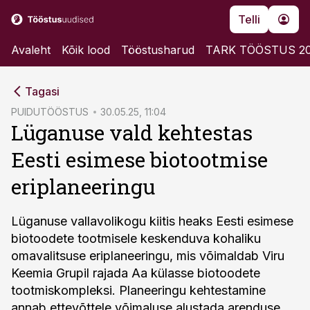
Telli
Avaleht
Kõik lood
Tööstusharud
TARK TÖÖSTUS 2
cebook
Tagasi
Twitter)
PUIDUTÖÖSTUS
30.05.25, 11:04
Lüganuse vald kehtestas
kedIn
Eesti esimese biotootmise
ail
eriplaneeringu
k
Lüganuse vallavolikogu kiitis heaks Eesti esimese
biotoodete tootmisele keskenduva kohaliku
omavalitsuse eriplaneeringu, mis võimaldab Viru
Keemia Grupil rajada Aa külasse biotoodete
tootmiskompleksi. Planeeringu kehtestamine
annab ettevõttele võimaluse alustada arenduse