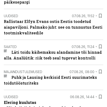
päikesepargi
UUDISED
07.08.26, 11:52
Rallistaar Elfyn Evans ostis Eestis toodetud
aiapaviljoni. Palmako juht: see on tunnustus Eesti
tootmiskvaliteedile
SAATED
07.08.26, 11:24
Läti toidu käibemaksu alandamine tõi hinnad
alla. Analüütik: riik teeb seal tugevat kontrolli
MAJANDUSTULEMUSED
07.08.26, 08:00
Puhk ja Lausing kerkisid Eesti suurimateks
toidutöösturiteks
UUDISED
06.08.26, 14:44
Elering kuulutas