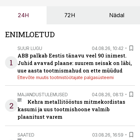
probleemi, vaid otsest rahalist kulu, venivaid tähtaegu
ja suuremaid riske tööohutusele.
24H
72H
Nädal
ENIMLOETUD
SUUR LUGU
04.08.26, 10:42
ABB palkab Eestis tänavu veel 90 inimest.
1
Juhid avavad plaane: suurem seisak on läbi,
uue aasta tootmismahud on ette müüdud
Ettevõte muutis tootmistöötajate palgasüsteemi
MAJANDUSTULEMUSED
04.08.26, 08:13
Kehra metallitööstus mitmekordistas
2
kasumi ja uus tootmishoone valmib
plaanitust varem
SAATED
03.08.26, 16:59