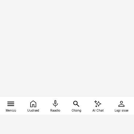
Menüü
Uudised
Raadio
Otsing
AI Chat
Logi sisse