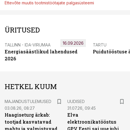
Ettevõte muutis tootmistöötajate palgasüsteemi
ÜRITUSED
16.09.2026
TALLINN - IDA-VIRUMAA
TARTU
Energiasäästlikud lahendused
Puidutööstuse 
2026
HETKEL KUUM
MAJANDUSTULEMUSED
UUDISED
03.08.26, 08:27
31.07.26, 09:45
Haagiseturg ärkab:
Elva
tootjad kasvatavad
elektroonikatööstus
mahtu ja valmistuvad
GPV Eesti sai uue juhi