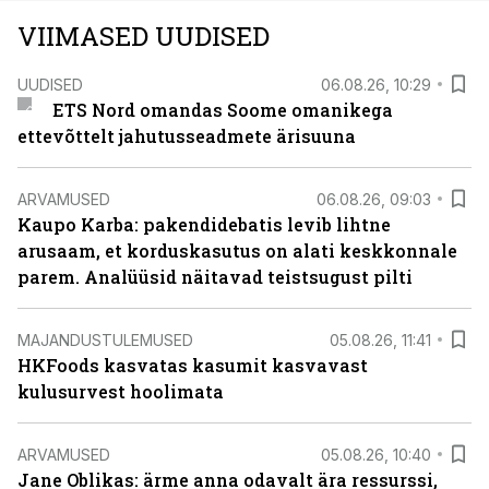
VIIMASED UUDISED
UUDISED
06.08.26, 10:29
ETS Nord omandas Soome omanikega
ettevõttelt jahutusseadmete ärisuuna
ARVAMUSED
06.08.26, 09:03
Kaupo Karba: pakendidebatis levib lihtne
arusaam, et korduskasutus on alati keskkonnale
parem. Analüüsid näitavad teistsugust pilti
MAJANDUSTULEMUSED
05.08.26, 11:41
HKFoods kasvatas kasumit kasvavast
kulusurvest hoolimata
ARVAMUSED
05.08.26, 10:40
Jane Oblikas: ärme anna odavalt ära ressurssi,