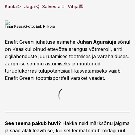
Kuula
Jaga
Salvesta
Vihja
Innar Kaasik
Foto:
Erik Riikoja
Enefit Green
i juhatuse esimehe
Juhan Aguraiuja
sõnul
on Kaasikul olnud ettevõtte arengus võtmeroll, eriti
digilahenduste juurutamises tootmises ja varahalduses.
Järgmise sammu astumiseks ja muutunud
turuolukorras tulupotentsiaali kasvatamiseks vajab
Enefit Greeni tootmisportfell värsket vaadet.
See teema pakub huvi?
Hakka neid märksõnu jälgima
ja saad alati teavituse, kui sel teemal ilmub midagi uut!