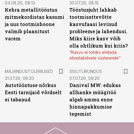
04.08.26, 08:13
30.07.26, 08:15
Kehra metallitööstus
Tööstusjuht lahkab
mitmekordistas kasumi
tootmisettevõtte
ja uus tootmishoone
kasvufaasi levinud
valmib plaanitust
probleeme ja lahendusi.
varem
Miks kiire kasv võib
olla ohtlikum kui kriis?
“Kasvu ei tohiks ehitada
ebastabiilsele süsteemile”
ST
MAJANDUSTULEMUSED
SISUTURUNDUS
31.07.26, 08:20
07.07.26, 09:20
Autotööstuse nõrkus
Danival MW: edukas
Eesti tarnijaid võrdselt
allhanke müügitöö
ei tabanud
algab ammu enne
hinnapakkumise
tegemist