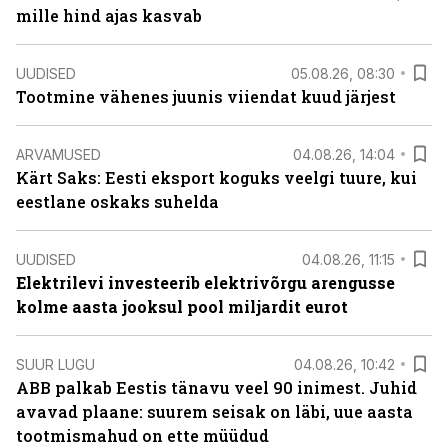
mille hind ajas kasvab
UUDISED
05.08.26, 08:30
Tootmine vähenes juunis viiendat kuud järjest
ARVAMUSED
04.08.26, 14:04
Kärt Saks: Eesti eksport koguks veelgi tuure, kui
eestlane oskaks suhelda
UUDISED
04.08.26, 11:15
Elektrilevi investeerib elektrivõrgu arengusse
kolme aasta jooksul pool miljardit eurot
SUUR LUGU
04.08.26, 10:42
ABB palkab Eestis tänavu veel 90 inimest. Juhid
avavad plaane: suurem seisak on läbi, uue aasta
tootmismahud on ette müüdud