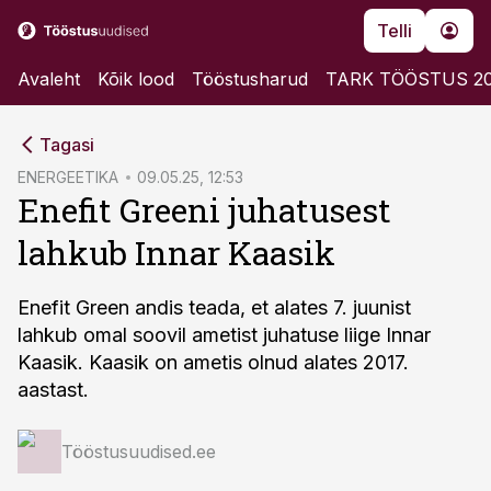
Telli
Avaleht
Kõik lood
Tööstusharud
TARK TÖÖSTUS 2
cebook
Tagasi
Twitter)
ENERGEETIKA
09.05.25, 12:53
Enefit Greeni juhatusest
kedIn
lahkub Innar Kaasik
ail
k
Enefit Green andis teada, et alates 7. juunist
lahkub omal soovil ametist juhatuse liige Innar
Kaasik. Kaasik on ametis olnud alates 2017.
aastast.
Tööstusuudised.ee