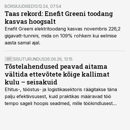
BÖRSIUUDISED
13.12.24, 07:54
Taas rekord: Enefit Greeni toodang
kasvas hoogsalt
Enefit Greeni elektritoodang kasvas novembris 226,2
gigavatt-tunnini, mida on 109% rohkem kui eelmise
aasta samal ajal.
SISUTURUNDUS
26.06.26, 13:15
ST
Tõstelahendused peavad aitama
vältida ettevõtete kõige kallimat
kulu – seisakuid
Ehitus-, tööstus- ja logistikasektoris räägitakse täna
palju efektiivsusest, kuid praktikas määravad töö
tempo sageli hoopis seadmed, mille töökindlusest
sõltub kogu objekti või tootmise sujuvus. Kui tõstuk
seisab, töö katkeb või masin ei vasta töötingimustele,
ei tähenda see ettevõtte jaoks ainult tehnilist