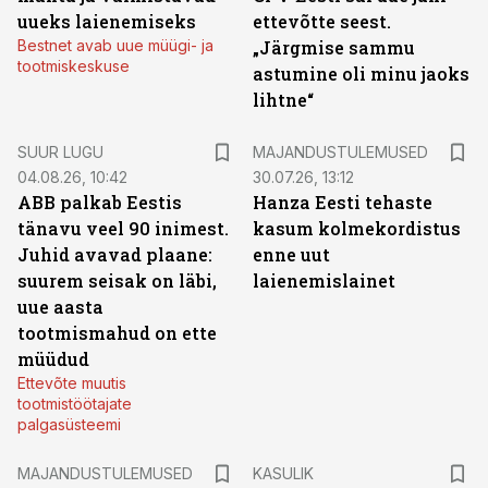
uueks laienemiseks
ettevõtte seest.
Bestnet avab uue müügi- ja
„Järgmise sammu
tootmiskeskuse
astumine oli minu jaoks
lihtne“
SUUR LUGU
MAJANDUSTULEMUSED
04.08.26, 10:42
30.07.26, 13:12
ABB palkab Eestis
Hanza Eesti tehaste
tänavu veel 90 inimest.
kasum kolmekordistus
Juhid avavad plaane:
enne uut
suurem seisak on läbi,
laienemislainet
uue aasta
tootmismahud on ette
müüdud
Ettevõte muutis
tootmistöötajate
palgasüsteemi
MAJANDUSTULEMUSED
KASULIK