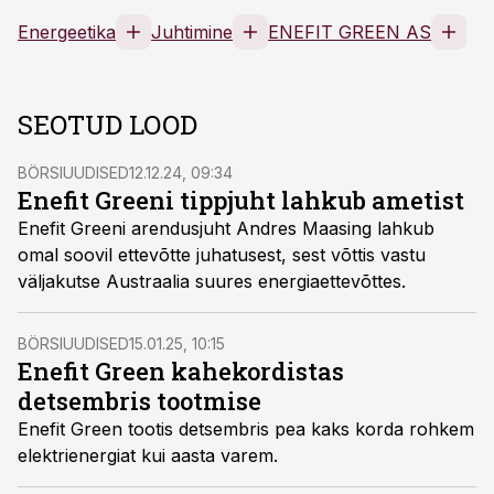
Energeetika
Juhtimine
ENEFIT GREEN AS
SEOTUD LOOD
BÖRSIUUDISED
12.12.24, 09:34
Enefit Greeni tippjuht lahkub ametist
Enefit Greeni arendusjuht Andres Maasing lahkub
omal soovil ettevõtte juhatusest, sest võttis vastu
väljakutse Austraalia suures energiaettevõttes.
BÖRSIUUDISED
15.01.25, 10:15
Enefit Green kahekordistas
detsembris tootmise
Enefit Green tootis detsembris pea kaks korda rohkem
elektrienergiat kui aasta varem.