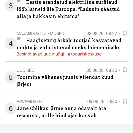
Eestis arendatud elektriline surfilaud
3
lööb laineid üle Euroopa. “Ladusin säästud
alla ja hakkasin ehitama”
MAJANDUSTULEMUSED
03.08.26, 08:27
Haagiseturg ärkab: tootjad kasvatavad
4
mahtu ja valmistuvad uueks laienemiseks
Bestnet avab uue müügi- ja tootmiskeskuse
UUDISED
05.08.26, 08:30
5
Tootmine vähenes juunis viiendat kuud
järjest
ARVAMUSED
05.08.26, 10:40
6
Jane Oblikas: ärme anna odavalt ära
ressurssi, mille hind ajas kasvab