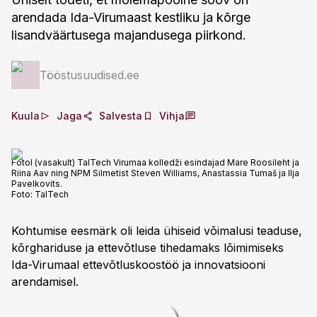
arendada Ida-Virumaast kestliku ja kõrge
lisandväärtusega majandusega piirkond.
Tööstusuudised.ee
Kuula
Jaga
Salvesta
Vihja
Fotol (vasakult) TalTech Virumaa kolledži esindajad Mare Roosileht ja
Riina Aav ning NPM Silmetist Steven Williams, Anastassia Tumaš ja Ilja
Pavelkovits.
Foto:
TalTech
Kohtumise eesmärk oli leida ühiseid võimalusi teaduse,
kõrghariduse ja ettevõtluse tihedamaks lõimimiseks
Ida-Virumaal ettevõtluskoostöö ja innovatsiooni
arendamisel.