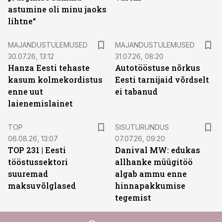
astumine oli minu jaoks
lihtne“
MAJANDUSTULEMUSED
MAJANDUSTULEMUSED
30.07.26, 13:12
31.07.26, 08:20
Hanza Eesti tehaste
Autotööstuse nõrkus
kasum kolmekordistus
Eesti tarnijaid võrdselt
enne uut
ei tabanud
laienemislainet
ST
TOP
SISUTURUNDUS
06.08.26, 13:07
07.07.26, 09:20
TOP 231 | Eesti
Danival MW: edukas
tööstussektori
allhanke müügitöö
suuremad
algab ammu enne
maksuvõlglased
hinnapakkumise
tegemist