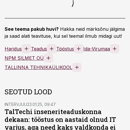
See teema pakub huvi?
Hakka neid märksõnu jälgima
ja saad alati teavituse, kui sel teemal ilmub midagi uut!
Haridus
Teadus
Tööstus
Ida-Virumaa
NPM SILMET OÜ
TALLINNA TEHNIKAÜLIKOOL
SEOTUD LOOD
INTERVJUU
23.01.25, 09:47
TalTechi inseneriteaduskonna
dekaan: tööstus on aastaid olnud IT
varjus, aga need kaks valdkonda ei