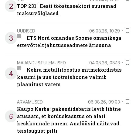
2
TOP 231 | Eesti tööstussektori suuremad
maksuvõlglased
UUDISED
06.08.26, 10:29
3
ETS Nord omandas Soome omanikega
ettevõttelt jahutusseadmete ärisuuna
MAJANDUSTULEMUSED
04.08.26, 08:13
Kehra metallitööstus mitmekordistas
4
kasumi ja uus tootmishoone valmib
plaanitust varem
ARVAMUSED
06.08.26, 09:03
Kaupo Karba: pakendidebatis levib lihtne
5
arusaam, et korduskasutus on alati
keskkonnale parem. Analüüsid näitavad
teistsugust pilti