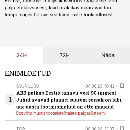
Ehitus-, tööstus- ja logistikasektoris räägitakse täna
palju efektiivsusest, kuid praktikas määravad töö
tempo sageli hoopis seadmed, mille töökindlusest
sõltub kogu objekti või tootmise sujuvus. Kui tõstuk
seisab, töö katkeb või masin ei vasta töötingimustele,
ei tähenda see ettevõtte jaoks ainult tehnilist
probleemi, vaid otsest rahalist kulu, venivaid tähtaegu
ja suuremaid riske tööohutusele.
24H
72H
Nädal
ENIMLOETUD
SUUR LUGU
04.08.26, 10:42
ABB palkab Eestis tänavu veel 90 inimest.
1
Juhid avavad plaane: suurem seisak on läbi,
uue aasta tootmismahud on ette müüdud
Ettevõte muutis tootmistöötajate palgasüsteemi
TOP
06.08.26, 13:07