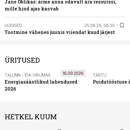
Jane Oblikas: ärme anna odavalt ära ressurssi,
mille hind ajas kasvab
UUDISED
05.08.26, 08:30
Tootmine vähenes juunis viiendat kuud järjest
ÜRITUSED
16.09.2026
TALLINN - IDA-VIRUMAA
TARTU
Energiasäästlikud lahendused
Puidutööstuse 
2026
HETKEL KUUM