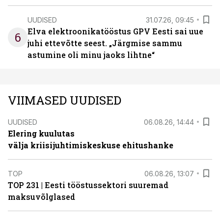
UUDISED
31.07.26, 09:45
Elva elektroonikatööstus GPV Eesti sai uue
6
juhi ettevõtte seest. „Järgmise sammu
astumine oli minu jaoks lihtne“
VIIMASED UUDISED
UUDISED
06.08.26, 14:44
Elering kuulutas
välja kriisijuhtimiskeskuse ehitushanke
TOP
06.08.26, 13:07
TOP 231 | Eesti tööstussektori suuremad
maksuvõlglased