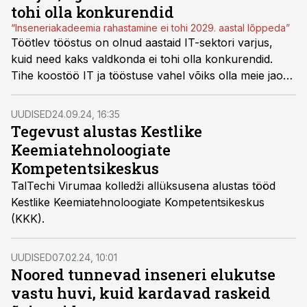
tohi olla konkurendid
“Inseneriakadeemia rahastamine ei tohi 2029. aastal lõppeda”
Töötlev tööstus on olnud aastaid IT-sektori varjus,
kuid need kaks valdkonda ei tohi olla konkurendid.
Tihe koostöö IT ja tööstuse vahel võiks olla meie jaoks
“pööre”, usub Tallinna Tehnikaülikooli
inseneriteaduskonna dekaan Fjodor Sergejev.
UUDISED
24.09.24, 16:35
Tegevust alustas Kestlike
Keemiatehnoloogiate
Kompetentsikeskus
TalTechi Virumaa kolledži allüksusena alustas tööd
Kestlike Keemiatehnoloogiate Kompetentsikeskus
(KKK).
UUDISED
07.02.24, 10:01
Noored tunnevad inseneri elukutse
vastu huvi, kuid kardavad raskeid