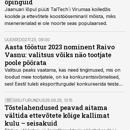
õpinguid
Jaanuari lõpul püüti TalTech´i Virumaa kolledžis
koolide ja ettevõtete koostööseminaril mõista, miks
insenerierialad ei ole noorte seas populaarsed.
UUDISED
02.11.23, 09:00
Aasta tööstur 2023 nominent Raivo
Vasnu: valitsus võiks näo tootjate
poole pöörata
Valitsus peaks vaatama, kas need tingimused, mis on
loodud meie tootjatele, on ka konkurentsivõimelised,
sest Eestil tuleb eksportturgudel konkureerida teiste
riikidega, ütleb Aasta tööstur 2023 nominent ja NPM
Silmeti juht Raivo Vasnu.
SISUTURUNDUS
26.06.26, 13:15
ST
Tõstelahendused peavad aitama
vältida ettevõtete kõige kallimat
kulu – seisakuid