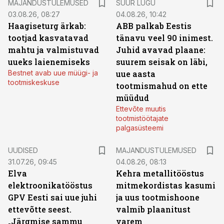
MAJANDUSTULEMUSED
SUUR LUGU
03.08.26, 08:27
04.08.26, 10:42
Haagiseturg ärkab:
ABB palkab Eestis
tootjad kasvatavad
tänavu veel 90 inimest.
mahtu ja valmistuvad
Juhid avavad plaane:
uueks laienemiseks
suurem seisak on läbi,
Bestnet avab uue müügi- ja
uue aasta
tootmiskeskuse
tootmismahud on ette
müüdud
Ettevõte muutis
tootmistöötajate
palgasüsteemi
UUDISED
MAJANDUSTULEMUSED
31.07.26, 09:45
04.08.26, 08:13
Elva
Kehra metallitööstus
elektroonikatööstus
mitmekordistas kasumi
GPV Eesti sai uue juhi
ja uus tootmishoone
ettevõtte seest.
valmib plaanitust
„Järgmise sammu
varem