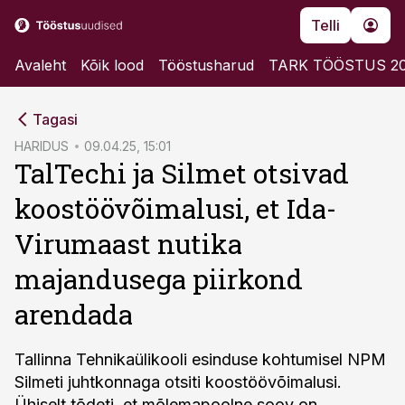
Telli
Avaleht
Kõik lood
Tööstusharud
TARK TÖÖSTUS 2
cebook
Tagasi
Twitter)
HARIDUS
09.04.25, 15:01
TalTechi ja Silmet otsivad
kedIn
koostöövõimalusi, et Ida-
ail
Virumaast nutika
k
majandusega piirkond
arendada
Tallinna Tehnikaülikooli esinduse kohtumisel NPM
Silmeti juhtkonnaga otsiti koostöövõimalusi.
Ühiselt tõdeti, et mõlemapoolne soov on