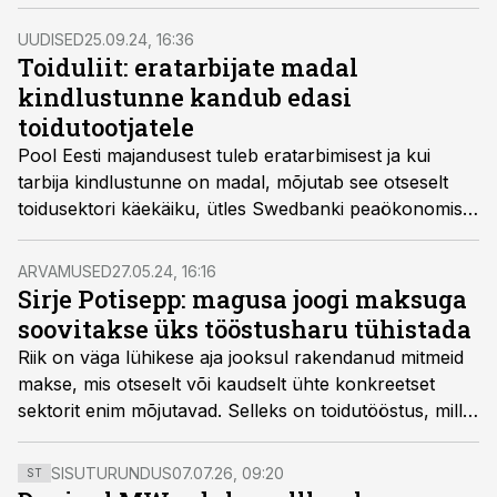
veebruarini, võitjad selguvad 23. aprillil.
UUDISED
25.09.24, 16:36
Toiduliit: eratarbijate madal
kindlustunne kandub edasi
toidutootjatele
Pool Eesti majandusest tuleb eratarbimisest ja kui
tarbija kindlustunne on madal, mõjutab see otseselt
toidusektori käekäiku, ütles Swedbanki peaökonomist
Tõnu Mertsina Eesti Toiduainetööstuse Liidu 10.
koostöö konverentsil „Lennukalt edasi“.
ARVAMUSED
27.05.24, 16:16
Sirje Potisepp: magusa joogi maksuga
soovitakse üks tööstusharu tühistada
Riik on väga lühikese aja jooksul rakendanud mitmeid
makse, mis otseselt või kaudselt ühte konkreetset
sektorit enim mõjutavad. Selleks on toidutööstus, mille
ülesanne on tagada Eesti toidujulgeolek, kirjutab
Toiduliidu juhataja Sirje Potisepp.
SISUTURUNDUS
07.07.26, 09:20
ST