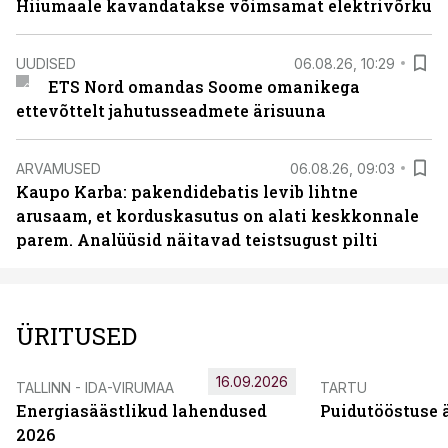
Hiiumaale kavandatakse võimsamat elektrivõrku
UUDISED
06.08.26, 10:29
ETS Nord omandas Soome omanikega
ettevõttelt jahutusseadmete ärisuuna
ARVAMUSED
06.08.26, 09:03
Kaupo Karba: pakendidebatis levib lihtne
arusaam, et korduskasutus on alati keskkonnale
parem. Analüüsid näitavad teistsugust pilti
ÜRITUSED
16.09.2026
TALLINN - IDA-VIRUMAA
TARTU
Energiasäästlikud lahendused
Puidutööstuse 
2026