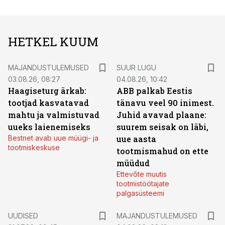
HETKEL KUUM
MAJANDUSTULEMUSED
SUUR LUGU
03.08.26, 08:27
04.08.26, 10:42
Haagiseturg ärkab:
ABB palkab Eestis
tootjad kasvatavad
tänavu veel 90 inimest.
mahtu ja valmistuvad
Juhid avavad plaane:
uueks laienemiseks
suurem seisak on läbi,
Bestnet avab uue müügi- ja
uue aasta
tootmiskeskuse
tootmismahud on ette
müüdud
Ettevõte muutis
tootmistöötajate
palgasüsteemi
UUDISED
MAJANDUSTULEMUSED