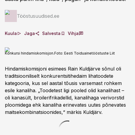
Tööstusuudised.ee
Kuula
Jaga
Salvesta
Vihja
Konkursi hindamiskomisjon.
Foto:
Eesti Toiduainetööstuste Liit
Hindamiskomisjoni esimees Rain Kuldjärve sõnul oli
traditsiooniliselt konkurentsitihedaim lihatoodete
kategooria, kus sel aastal tõusis varsemast rohkem
esile kanaliha. „Toodetest ligi pooled olid kanalihast –
oli kanasült, broilerifrikadellid, kanalihaga verivorstid
ploomidega ehk kanaliha erinevates uutes põnevates
maitsekombinatsioonides,“ märkis Kuldjärv.