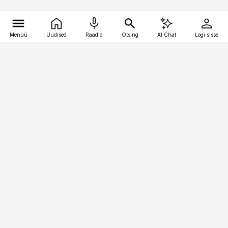
Menüü
Uudised
Raadio
Otsing
AI Chat
Logi sisse
Vana-Lõuna 39/1, 19094 Tallinn
(+372) 667 0111
toostusuudised@toostusuudised.ee
Telli
Reklaam
Firmast
Sisu kasutamisõigused
Ajakirjaniku
eetikakoodeks
Üldtingimused
Privaatsustingimused
Küpsiste poliitika
KKK