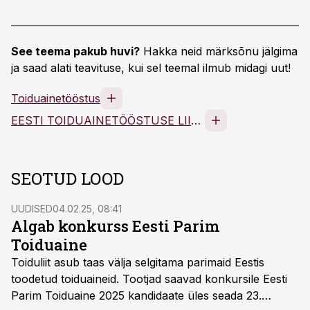
See teema pakub huvi?
Hakka neid märksõnu jälgima
ja saad alati teavituse, kui sel teemal ilmub midagi uut!
Toiduainetööstus
EESTI TOIDUAINETÖÖSTUSE LIIT MTÜ
SEOTUD LOOD
UUDISED
04.02.25, 08:41
Algab konkurss Eesti Parim
Toiduaine
Toiduliit asub taas välja selgitama parimaid Eestis
toodetud toiduaineid. Tootjad saavad konkursile Eesti
Parim Toiduaine 2025 kandidaate üles seada 23.