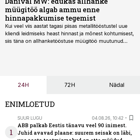
Danival MW: edukas allhanke
müügitöö algab ammu enne
hinnapakkumise tegemist
Kui veel viis aastat tagasi piisas metallitööstustel uue
kliendi leidmiseks heast hinnast ja mõnest kohtumisest,
siis täna on allhanketööstuse müügitöö muutunud
märksa pikemaks ja süsteemsemaks. Konkurents on
kasvanud, kliendid kaaluvad otsuseid põhjalikumalt
ning partnerit ei valita enam ainult tootmisvõimekuse
või hinnakirja järgi.
24H
72H
Nädal
ENIMLOETUD
SUUR LUGU
04.08.26, 10:42
ABB palkab Eestis tänavu veel 90 inimest.
1
Juhid avavad plaane: suurem seisak on läbi,