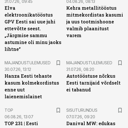
31.07.26, 09:45
04.08.26, 08:13
Elva
Kehra metallitööstus
elektroonikatööstus
mitmekordistas kasumi
GPV Eesti sai uue juhi
ja uus tootmishoone
ettevõtte seest.
valmib plaanitust
„Järgmise sammu
varem
astumine oli minu jaoks
lihtne“
MAJANDUSTULEMUSED
MAJANDUSTULEMUSED
30.07.26, 13:12
31.07.26, 08:20
Hanza Eesti tehaste
Autotööstuse nõrkus
kasum kolmekordistus
Eesti tarnijaid võrdselt
enne uut
ei tabanud
laienemislainet
ST
TOP
SISUTURUNDUS
06.08.26, 13:07
07.07.26, 09:20
TOP 231 | Eesti
Danival MW: edukas