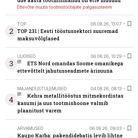
uue aasta tootmismahud on ette müüdud
Ettevõte muutis tootmistöötajate palgasüsteemi
TOP
06.08.26, 13:07
2
TOP 231 | Eesti tööstussektori suuremad
maksuvõlglased
UUDISED
06.08.26, 10:29
3
ETS Nord omandas Soome omanikega
ettevõttelt jahutusseadmete ärisuuna
MAJANDUSTULEMUSED
04.08.26, 08:13
Kehra metallitööstus mitmekordistas
4
kasumi ja uus tootmishoone valmib
plaanitust varem
ARVAMUSED
06.08.26, 09:03
Kaupo Karba: pakendidebatis levib lihtne