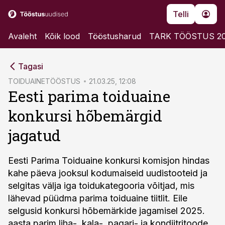
Telli
Avaleht
Kõik lood
Tööstusharud
TARK TÖÖSTUS 2
cebook
Tagasi
Twitter)
TOIDUAINETÖÖSTUS
21.03.25, 12:08
Eesti parima toiduaine
kedIn
konkursi hõbemärgid
ail
jagatud
k
Eesti Parima Toiduaine konkursi komisjon hindas
kahe päeva jooksul kodumaiseid uudistooteid ja
selgitas välja iga toidukategooria võitjad, mis
lähevad püüdma parima toiduaine tiitlit. Eile
selgusid konkursi hõbemärkide jagamisel 2025.
aasta parim liha-, kala-, pagari- ja kondiitritoode.