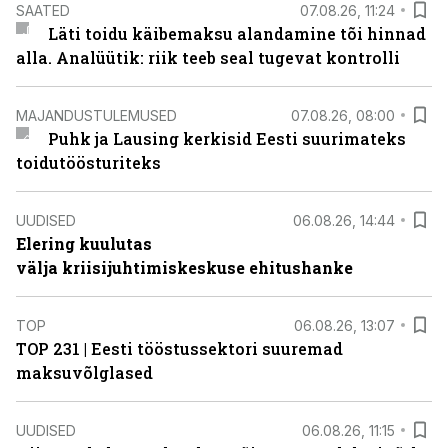
SAATED
07.08.26, 11:24
Läti toidu käibemaksu alandamine tõi hinnad
alla. Analüütik: riik teeb seal tugevat kontrolli
MAJANDUSTULEMUSED
07.08.26, 08:00
Puhk ja Lausing kerkisid Eesti suurimateks
toidutöösturiteks
UUDISED
06.08.26, 14:44
Elering kuulutas
välja kriisijuhtimiskeskuse ehitushanke
TOP
06.08.26, 13:07
TOP 231 | Eesti tööstussektori suuremad
maksuvõlglased
UUDISED
06.08.26, 11:15