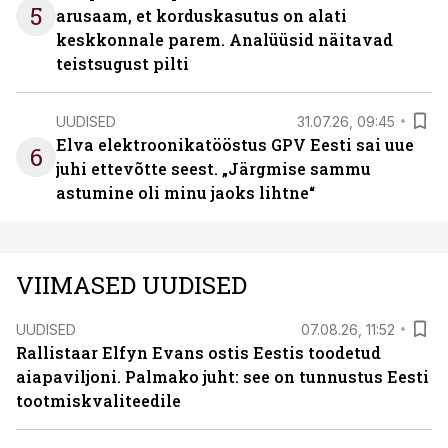
5
arusaam, et korduskasutus on alati
keskkonnale parem. Analüüsid näitavad
teistsugust pilti
UUDISED
31.07.26, 09:45
Elva elektroonikatööstus GPV Eesti sai uue
6
juhi ettevõtte seest. „Järgmise sammu
astumine oli minu jaoks lihtne“
VIIMASED UUDISED
UUDISED
07.08.26, 11:52
Rallistaar Elfyn Evans ostis Eestis toodetud
aiapaviljoni. Palmako juht: see on tunnustus Eesti
tootmiskvaliteedile